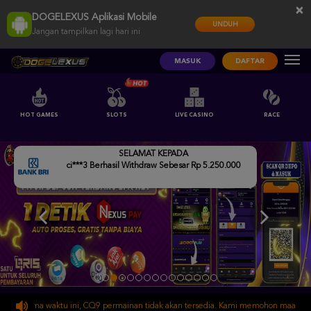
×
DOGELEXUS Aplikasi Mobile
UNDUH
Jangan tampilkan lagi hari ini
MASUK
DAFTAR
HOT GAMES
SLOTS
LIVE CASINO
RACE
SELAMAT KEPADA
ci***3 Berhasil Withdraw Sebesar Rp 5.250.000
lama waktu ini, CQ9 permainan tidak akan tersedia. Kami memohon maaf atas keti