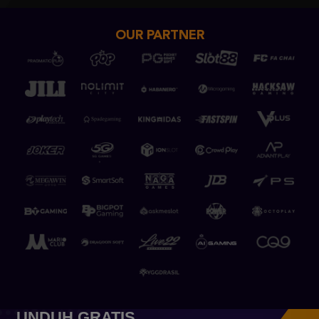
OUR PARTNER
UNDUH GRATIS