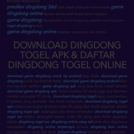
keluaran selanjutnya.
prediksi dingdong 36d
game
tidak dapat dilakukan karena bola
dingdong online
diputar secara acak tanpa tipuan apapun.
game dingdong
menghasilan result langsung setelah hasil keluaran
togel dingdong
keluar.
game dingdong online
disiarkan secara live dan terkini.
DOWNLOAD DINGDONG
TOGEL APK & DAFTAR
DINGDONG TOGEL ONLINE
download game dingdong untuk hp android
bisa Anda
download game
dingdong
untuk hp Android Anda.
download game dingdong android
akan
memberikan aplikasi
game dingdong apk
yang bisa Anda install setelah
download game dingdong apk
. Selain melalui HP, Anda juga bisa bermain
melalui perangkat PC Anda.
Download dingdong togel
dapat memberikan
2 aplikasi yang berbeda. Jika Anda melakukan
download dingdong togel
apk
melalui perangkat Android, maka file yang akan Anda dapatkan adalah
dingdong togel apk
. sedangkan jika Anda melakukan
download dingdong
togel ios
melalui perangkat Apple, maka file yang akan Anda dapatkan
adalah
dingdong togel ios
.
dingdong online uang asli
pada situs dogelexus
merupakan
dingdong online terpercaya
dimana
dingdong koin online
menggunakan uang Asli serta
jackpot dingdong
terbesar yang diberikan.