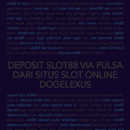
slot88 id test
bisa Anda gunakan untuk melihat seputar game
slot online
pada situs game
joker apk
. Baik
joker slot apk
dan
joker888 ios
memiliki
ekosistem dan interface yang sama bagi pengguna game
joker mobile
.
joker app
ios terkadang lebih sering mengalami masalah karena support
dari Apple yang tidak mendukung game
slot online
daripada
slot88
android
. Anda bisa
slot88 login
melalui perangkat mobile, desktop pc dan
tablet.
slot88 test id
boleh Anda minta jika belum ingin melakukan
daftar
slot slot88
untuk
login joker123
.
joker login
dari
link alternatif slot88
sebagai
situs slot online
. Memiliki standart keamanan yang tinggi jika Anda
menggunakan
slot88 test account
untuk mencoba. Karena
joker123 test id
tidak mengharuskan Anda untuk
deposit slot88
terlebih dahulu.
DEPOSIT SLOT88 VIA PULSA
DARI SITUS SLOT ONLINE
DOGELEXUS
deposit slot slot88
tidak hanya dapat Anda lakukan dengan transfer bank.
Saat ini
deposit slot88 slot
juga bisa Anda lakukan dengan
joker deposit
pulsa telkomsel
dan
joker deposit pulsa xl
. Selain dengan pulsa
slot88
deposit
juga mendukung e-wallet seperti GOPAY, OVO, DANA dll.
slot88
deposit pulsa
pada
situs slot online
dogelexus ini memiliki rate terbaik di
pasarannya.
slot88 deposit pulsa telkomsel
dengan rate 0.8 dan
slot88
deposit pulsa xl
dengan rate 0.9.
joker deposit pulsa
didukung selama 24