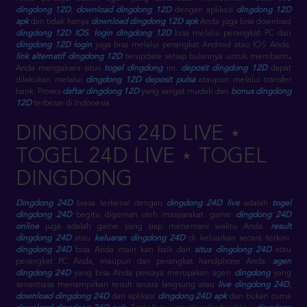
dingdong 12D
,
download dingdong 12D
dengan aplikasi
dingdong 12D
apk
dan tidak hanya
download dingdong 12D apk
Anda juga bisa download
dingdong 12D IOS
.
login dingdong 12D
bisa melalui perangkat PC dan
dingdong 12D login
juga bisa melalui perangkat Android atau IOS Anda.
link alternatif dingdong 12D
terupdate setiap bulannya untuk membantu
Anda mengakses situs
togel dingdong
ini.
deposit dingdong 12D
dapat
dilakukan melalui
dingdong 12D deposit pulsa
ataupun melalui transfer
bank. Proses
daftar dingdong 12D
yang sangat mudah dan
bonus dingdong
12D
terbesar di Indonesia
DINGDONG 24D LIVE ⋆
TOGEL 24D LIVE ⋆ TOGEL
DINGDONG
Dingdong 24D
biasa terkenal dengan
dingdong 24D live
adalah
togel
dingdong 24D
begitu digemari oleh masyarakat. game
dingdong 24D
online
juga adalah game yang siap menemani waktu Anda.
result
dingdong 24D
atau
keluaran dingdong 24D
di keluarkan secara terkini.
dingdong 24D
bisa Anda main kan baik dari
situs dingdong 24D
atau
perangkat PC Anda, maupun dari perangkat handphone Anda.
agen
dingdong 24D
yang bisa Anda percaya merupakan agen
dingdong
yang
senantiasa menampilkan result secara langsung atau
live dingdong 24D
,
download dingdong 24D
dari aplikasi
dingdong 24D apk
dan bukan cuma