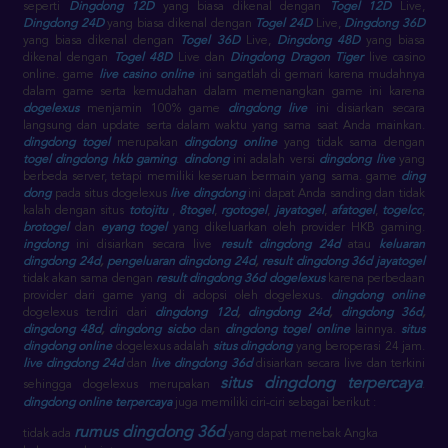
seperti
Dingdong 12D
yang biasa dikenal dengan
Togel 12D
Live,
Dingdong 24D
yang biasa dikenal dengan
Togel 24D
Live,
Dingdong 36D
yang biasa dikenal dengan
Togel 36D
Live,
Dingdong 48D
yang biasa
dikenal dengan
Togel 48D
Live dan
Dingdong Dragon Tiger
live casino
online. game
live casino online
ini sangatlah di gemari karena mudahnya
dalam game serta kemudahan dalam memenangkan game ini karena
dogelexus
menjamin 100% game
dingdong live
ini disiarkan secara
langsung dan update serta dalam waktu yang sama saat Anda mainkan.
dingdong togel
merupakan
dingdong online
yang tidak sama dengan
togel dingdong
hkb gaming
.
dindong
ini adalah versi
dingdong live
yang
berbeda server, tetapi memiliki keseruan bermain yang sama. game
ding
dong
pada situs dogelexus
live dingdong
ini dapat Anda sanding dan tidak
kalah dengan situs
totojitu
,
8togel
,
rgotogel
,
jayatogel
,
afatogel
,
togelcc
,
brotogel
dan
eyang togel
yang dikeluarkan oleh provider HKB gaming.
ingdong
ini disiarkan secara live
result dingdong 24d
atau
keluaran
dingdong 24d
,
pengeluaran dingdong 24d
,
result dingdong 36d jayatogel
tidak akan sama dengan
result dingdong 36d dogelexus
karena perbedaan
provider dari game yang di adopsi oleh dogelexus.
dingdong online
dogelexus terdiri dari
dingdong 12d
,
dingdong 24d
,
dingdong 36d
,
dingdong 48d
,
dingdong sicbo
dan
dingdong togel online
lainnya.
situs
dingdong online
dogelexus adalah
situs dingdong
yang beroperasi 24 jam.
live dingdong 24d
dan
live dingdong 36d
disiarkan secara live dan terkini
situs dingdong terpercaya
sehingga dogelexus merupakan
.
dingdong online terpercaya
juga memiliki ciri-ciri sebagai berikut :
rumus dingdong 36d
tidak ada
yang dapat menebak Angka