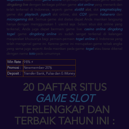
dogelexus
adalah situs
game online
terpercaya dengan fokus game slot dan
dingdong live
dengan berbagai pilihan game
slot online
yang menarik dan
telah terkenal di Indonesia, seperti game
slot88
slot
, slot
pragmaticplay
,
game slot
playtech
,
pgsoft
slot online
, slot
CQ9
, game
habanero
dan
microgaming
slot
. Semua game slot diatas dapat Anda mainkan langsung
hanya dengan menggunakan 1 userid saja.
Selain situs slot online yang
terkenal, Anda juga dapat bermain game live
casino online
dingdong
togel
. game
dingdong online
ini sudah sangat terkenal di kalangan
masyarakat khususnya bagi pemain-pemain
togel online
di Indonesia yang
telah mengenal game ini. Karena game ini merupakan game tebak angka
yang sama juga seperti Anda mainkan pada game
togel
atau biasa dikenal
dengan nama
toto
pada umumnya.
Win Rate :
98% ⚡
Promosi :
Newmember 20%
Deposit :
Transfer Bank, Pulsa dan E-Money
20 DAFTAR SITUS
GAME SLOT
TERLENGKAP DAN
TERBAIK TAHUN INI :