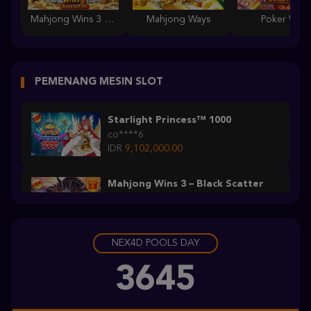
Mahjong Wins 3 – Black Scatter
Mahjong Ways
Poker Win
PEMENANG MESIN SLOT
Starlight Princess™ 1000
co****6
IDR
9,102,000.00
Mahjong Wins 3 – Black Scatter
p****3
IDR
8,059,000.00
NEX4D POOLS DAY
Gates of Olympus 1000
co****6
3645
IDR
4,334,000.00