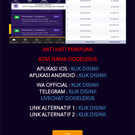
joker123
.
slot88 daftar
akun slot online
dengan proses yang cepat dapat
Anda terima sesaat setelah
daftar joker777
selesai Anda isikan datanya
dengan lengkap.
slot88 daftar
hanya membutuhkan waktu beberapa menit
untuk pengisian form
daftar joker888
disitus
joker 123
atau
slot88
sebagai
joker game
terpercaya.
slot88 online
,
joker888
,
joker123
,
jokergaming
,
joker1788
,
joker8868
,
joker777
,
joker688
sebagai alternatif
joker slot
pada
situs dogelexus
joker gaming
.
DOWNLOAD SLOT88 APK
HATI HATI PENIPUAN
SLOT SLOT88 LOGIN VERSI
ATAS NAMA DOGELEXUS
TERBARU
APLIKASI IOS :
KLIK DISINI!
APLIKASI ANDROID :
KLIK DISINI!
joker download
Setelah Anda melakukan
pendaftaran akun slot88
di
dogelexus, maka selanjutnya Anda dapat melakukan
download slot88
apk,
WA OFFICIAL :
KLIK DISINI!
aplikasi
slot88 apk
android dogelexus ini mendukung Anda dalam bermain
TELEGRAM :
KLIK DISINI!
melalui perangkat mobile smartphone Anda. Baik melalui PC atau mobile
LIVECHAT DOGELEXUS
dimana saja dan kapan saja dapat Anda mainkan semua game yang ada di
slot dogelexus ini.
slot88 download
dapat Anda
download aplikasi joker
LINK ALTERNATIF 1 :
KLIK DISINI!
123
melalui Android dan IOS.
slot88 download apk
bisa langsung diinstal
setelah Anda
download aplikasi slot88
nya.
download joker 123
lebih baik
LINK ALTERNATIF 2 :
KLIK DISINI!
segera Anda download setelah
daftar akun slot88
sehingga lebih
memudahkan Anda untuk
login slot88
.
download slot88
ini terletak pada
menu daftar
slot88 apk download
yang ada pada kanan menu utama pada
situs
dogelexus slot online
ini.
slot88 android download
untuk perangkat