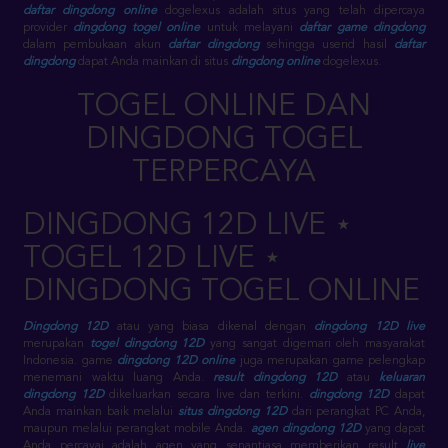
daftar dingdong online
dogelexus adalah situs yang telah dipercaya
provider
dingdong togel online
untuk melayani
daftar game dingdong
dalam pembukaan akun
daftar dingdong
sehingga userid hasil
daftar
dingdong
dapat Anda mainkan di situs
dingdong online
dogelexus.
TOGEL ONLINE DAN
DINGDONG TOGEL
TERPERCAYA
DINGDONG 12D LIVE ⋆
TOGEL 12D LIVE ⋆
DINGDONG TOGEL ONLINE
Dingdong 12D
atau yang biasa dikenal dengan
dingdong 12D live
merupakan
togel dingdong 12D
yang sangat digemari oleh masyarakat
Indonesia. game
dingdong 12D online
juga merupakan game pelengkap
menemani waktu luang Anda.
result dingdong 12D
atau
keluaran
dingdong 12D
dikeluarkan secara live dan terkini.
dingdong 12D
dapat
Anda mainkan baik melalui
situs dingdong 12D
dari perangkat PC Anda,
maupun melalui perangkat mobile Anda.
agen dingdong 12D
yang dapat
Anda percayai adalah agen yang senantiasa memberikan result
live