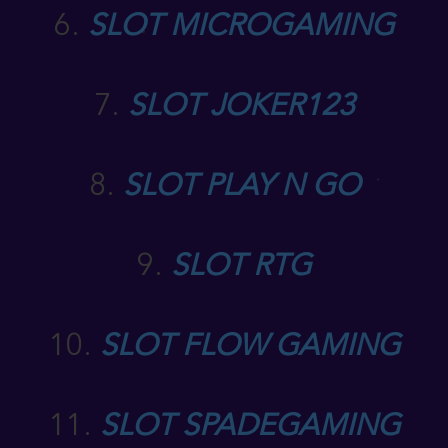
6.
SLOT MICROGAMING
7.
SLOT JOKER123
8.
SLOT PLAY N GO
9.
SLOT RTG
10.
SLOT FLOW GAMING
11.
SLOT SPADEGAMING