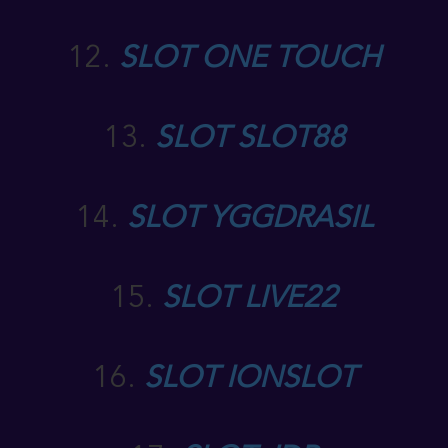
12.
SLOT ONE TOUCH
13.
SLOT SLOT88
14.
SLOT YGGDRASIL
15.
SLOT LIVE22
16.
SLOT IONSLOT