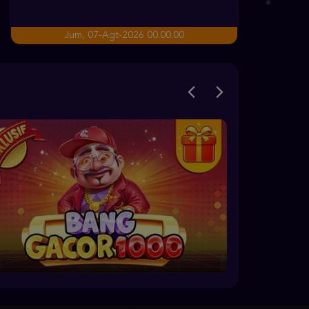
IDR
4,031,800.00
Kpop Hunter Zeus
Mahjong Legend
Jum, 07-Agt-2026 00.00.00
Mahjong Wins 3 – Black
Scatter
p****3
IDR
3,825,000.00
Gates of Olympus
1000
gond****n
IDR
3,749,240.00
Mahjong Wins 3 – Black
Scatter
h****4
IDR
2,904,000.00
Mahjong Wins 3 – Black
Scatter
co****6