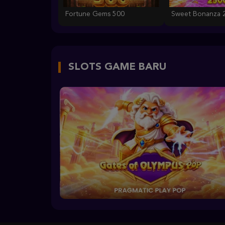
Fortune Gems 500
Sweet Bonanza 
SLOTS GAME BARU