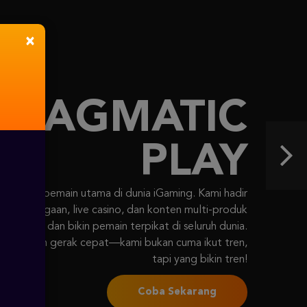
IDR
2,749,000.00
Gates of Olympus Super
×
Scatter
bomb****5
IDR
2,665,400.00
Mahjong Wins 3 – Black
Scatter
FAT PANDA
p****3
IDR
2,527,000.00
Nex
slot brand dari Pragmatic Play yang bold dan penuh
Sweet Bonanza 2500
nyita perhatian dan kasih gameplay seru yang nggak
m***3
yang meledak-ledak, visual yang kece, dan potensi
IDR
2,478,000.00
da bukan cuma hiburan, tapi pembawa hoki sejati!
Coba Sekarang