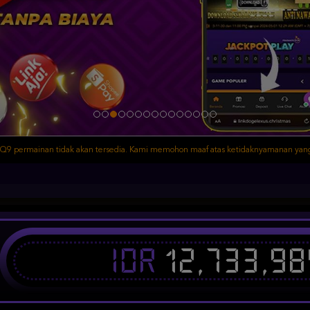
nan tidak akan tersedia. Kami memohon maaf atas ketidaknyamanan yang mungkin d
IDR
12,733,9