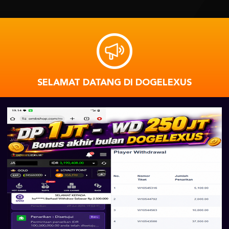
SELAMAT DATANG DI DOGELEXUS
Fat Panda adalah 
impact! Dirancang buat 
ketebak. Dengan energi 
menang besar—Fat Pan