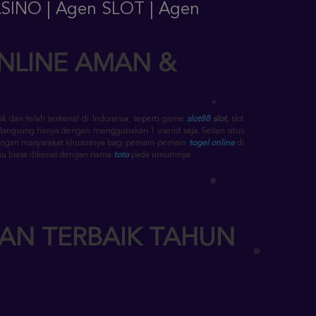
SINO | Agen SLOT | Agen
ONLINE AMAN &
 dan telah terkenal di Indonesia, seperti game
slot88
slot
, slot
 langsung hanya dengan menggunakan 1 userid saja.
Selain situs
alangan masyarakat khususnya bagi pemain-pemain
togel online
di
au biasa dikenal dengan nama
toto
pada umumnya.
AN TERBAIK TAHUN