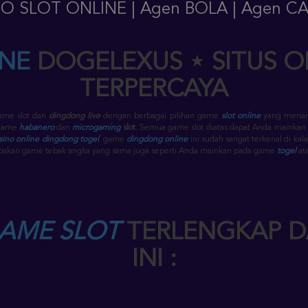
O SLOT ONLINE | Agen BOLA | Agen CA
INE
DOGELEXUS
⋆
SITUS 
TERPERCAYA
ame slot dan
dingdong live
dengan berbagai pilihan game
slot online
yang menarik
 game
habanero
dan
microgaming
slot
. Semua game slot diatas dapat Anda mainkan
sino online
dingdong togel
. game
dingdong online
ini sudah sangat terkenal di k
upakan game tebak angka yang sama juga seperti Anda mainkan pada game
togel
at
AME SLOT
TERLENGKAP D
INI :