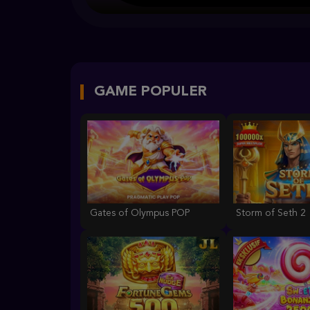
GAME POPULER
Gates of Olympus POP
Storm of Seth 2