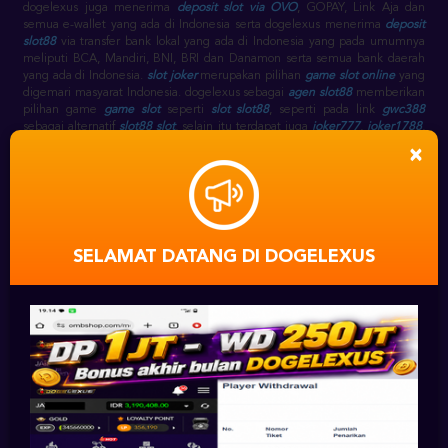
dogelexus juga menerima
deposit slot via OVO
, GOPAY, Link Aja dan
semua e-wallet yang ada di Indonesia serta dogelexus menerima
deposit
slot88
via transfer bank lokal yang ada di Indonesia yang pada umumnya
meliputi BCA, Mandiri, BNI, BRI dan Danamon serta semua bank daerah
yang ada di Indonesia.
slot joker
merupakan pilihan
game slot online
yang
digemari masyarat Indonesia. dogelexus sebagai
agen slot88
memberikan
pilihan game
game slot
seperti
slot slot88
, seperti pada link
gwc388
sebagai alternatif
slot88 slot
, selain itu terdapat juga
joker777
,
joker1788
,
joker8868
,
joker888
,
joker688
,
joker slot
sebagai link alternatif
joker
×
gaming
slot.
slot88 game
sebagai
agen slot88 terpercaya
menyediakan
slot
game joker
.
slot88 online
berjalan selama 24 jam setiap harinya, sehingga
dogelexus slot online
sebagai
agen slot slot88
juga online 24 jam pada
game
slot88 casino
.
DAFTAR SLOT88
⋆
AKUN
SELAMAT DATANG DI DOGELEXUS
SLOT ONLINE JOKER123
SLOT
daftar slot88
di dogelexus
situs online slot
untuk akun
slot88
bisa Anda
lakukan pada menu
daftar slot88 slot
yang ada diatas kanan pada situs
daftar joker gaming
ini.
situs slot88
telah berkerja sama dengan
doge lexus
slot online
menyediakan
game joker
.
daftar akun joker gaming
harus Anda
lengkapi agar
situs slot88
dapat memberikan Anda
userid slot88
disaat
Anda
daftar joker123
di
www joker123
sebagai situs alternatif
login