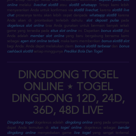
jam setiap harinya. Anda bisa melakukan konfirmasi
deposit pulsa slot
online
melalui
livechat slot88
atau
slot88 whatsapp
. Tetapi kami lebih
menyarankan Anda untuk konfirmasi via
slot88 livechat
, karena
slot88 live
chat
prosesnya tentu akan lebih cepat daripada
whatsapp slot88
karena
Anda akan di prioritaskan terlebih dahulu.
slot deposit pulsa
pada
dogelexus slot online
bisa Anda gunakan untuk bermain banyak sekali
game yang tersedia pada
situs slot online
ini. Dapatkan
bonus slot88
jika
Anda adalah
member slot online
yang baru bergabung bersama kami
sebagai
agen slot online terbaik
, maka kami memberikan
bonus slot88 slot
bagi Anda. Anda dapat melakukan claim
bonus slot88 terbesar
dan
bonus
cashback slot88
setiap minggunya
Prediksi Bola Dan Togel
.
DINGDONG TOGEL
ONLINE ⋆ TOGEL
DINGDONG 12D, 24D,
36D, 48D LIVE
Dingdong togel
dogelexus adalah
dingdong online
yang pada umumnya
dapat Anda temukan di
situs togel online
. dogelexus sebagai
bandar
dingdong online
menyediakan game
live togel
yang sangat terkenal