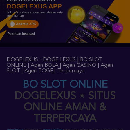
DOGELEXUS APP
Nikmati berbagai permainan dalam satu
genggaman
Android APK
Panduan instalasi
DOGELEXUS - DOGE LEXUS | BO SLOT
ONLINE | Agen BOLA | Agen CASINO | Agen
SLOT | Agen TOGEL Terpercaya
BO SLOT ONLINE
DOGELEXUS
⋆
SITUS
ONLINE AMAN &
TERPERCAYA