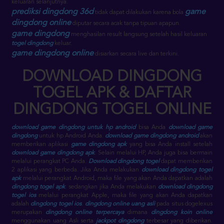
keluaran selanjutnya.
prediksi dingdong 36d
game
tidak dapat dilakukan karena bola
dingdong online
diputar secara acak tanpa tipuan apapun.
game dingdong
menghasilan result langsung setelah hasil keluaran
togel dingdong
keluar.
game dingdong online
disiarkan secara live dan terkini.
DOWNLOAD DINGDONG
TOGEL APK & DAFTAR
DINGDONG TOGEL ONLINE
download game dingdong untuk hp android
bisa Anda
download game
dingdong
untuk hp Android Anda.
download game dingdong android
akan
memberikan aplikasi
game dingdong apk
yang bisa Anda install setelah
download game dingdong apk
. Selain melalui HP, Anda juga bisa bermain
melalui perangkat PC Anda.
Download dingdong togel
dapat memberikan
2 aplikasi yang berbeda. Jika Anda melakukan
download dingdong togel
apk
melalui perangkat Android, maka file yang akan Anda dapatkan adalah
dingdong togel apk
. sedangkan jika Anda melakukan
download dingdong
togel ios
melalui perangkat Apple, maka file yang akan Anda dapatkan
adalah
dingdong togel ios
.
dingdong online uang asli
pada situs dogelexus
merupakan
dingdong online terpercaya
dimana
dingdong koin online
menggunakan uang Asli serta
jackpot dingdong
terbesar yang diberikan.