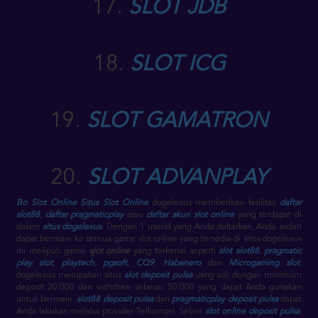
17.
SLOT JDB
18.
SLOT ICG
19.
SLOT GAMATRON
20.
SLOT ADVANPLAY
Bo Slot Online
Situs Slot Online
dogelexus memberikan fasilitas
daftar
slot88
,
daftar pragmaticplay
atau
daftar akun slot online
yang terdapat di
dalam
situs dogelexus
. Dengan 1 userid yang Anda daftarkan, Anda sudah
dapat bermain ke semua game slot online yang tersedia di situs dogelexus
ini meliputi game
slot online
yang terkenal seperti
slot slot88
,
pragmatic
play slot
,
playtech
,
pgsoft
,
CQ9
,
Habanero
dan
Microgaming slot
.
dogelexus merupakan situs
slot deposit pulsa
uang asli dengan minimum
deposit 20.000 dan withdraw sebesar 50.000 yang dapat Anda gunakan
untuk bermain.
slot88 deposit pulsa
dan
pragmaticplay deposit pulsa
dapat
Anda lakukan melalui provider Telkomsel. Selain
slot online deposit pulsa
,