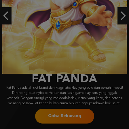
Gates of Olympus 1000
aps****5
IDR
4,224,000.00
Previous
Ne
Gates of Olympus 1000
aps****5
IDR
4,082,500.00
FAT PANDA
Fat Panda adalah slot brand dari Pragmatic Play yang bold dan penuh impact!
Dirancang buat nyita perhatian dan kasih gameplay seru yang nggak
ketebak. Dengan energi yang meledak-ledak, visual yang kece, dan potensi
menang besar—Fat Panda bukan cuma hiburan, tapi pembawa hoki sejati!
Coba Sekarang