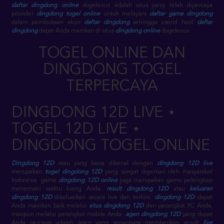
daftar dingdong online
dogelexus adalah situs yang telah dipercaya
provider
dingdong togel online
untuk melayani
daftar game dingdong
dalam pembukaan akun
daftar dingdong
sehingga userid hasil
daftar
dingdong
dapat Anda mainkan di situs
dingdong online
dogelexus.
TOGEL ONLINE DAN
DINGDONG TOGEL
TERPERCAYA
DINGDONG 12D LIVE ⋆
TOGEL 12D LIVE ⋆
DINGDONG TOGEL ONLINE
Dingdong 12D
atau yang biasa dikenal dengan
dingdong 12D live
merupakan
togel dingdong 12D
yang sangat digemari oleh masyarakat
Indonesia. game
dingdong 12D online
juga merupakan game pelengkap
menemani waktu luang Anda.
result dingdong 12D
atau
keluaran
dingdong 12D
dikeluarkan secara live dan terkini.
dingdong 12D
dapat
Anda mainkan baik melalui
situs dingdong 12D
dari perangkat PC Anda,
maupun melalui perangkat mobile Anda.
agen dingdong 12D
yang dapat
Anda percayai adalah agen yang senantiasa memberikan result
live