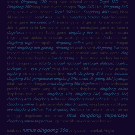
seperti
Dingdong 12D
yang biasa dikenal dengan
Togel 12D
Live,
Dingdong 24D
yang biasa dikenal dengan
Togel 24D
Live,
Dingdong 36D
yang biasa dikenal dengan
Togel 36D
Live,
Dingdong 48D
yang biasa
dikenal dengan
Togel 48D
Live dan
Dingdong Dragon Tiger
live casino
online. game
live casino online
ini sangatlah di gemari karena mudahnya
dalam game serta kemudahan dalam memenangkan game ini karena
dogelexus
menjamin 100% game
dingdong live
ini disiarkan secara
langsung dan update serta dalam waktu yang sama saat Anda mainkan.
dingdong togel
merupakan
dingdong online
yang tidak sama dengan
togel dingdong
hkb gaming
.
dindong
ini adalah versi
dingdong live
yang
berbeda server, tetapi memiliki keseruan bermain yang sama. game
ding
dong
pada situs dogelexus
live dingdong
ini dapat Anda sanding dan tidak
kalah dengan situs
totojitu
,
8togel
,
rgotogel
,
jayatogel
,
afatogel
,
togelcc
,
brotogel
dan
eyang togel
yang dikeluarkan oleh provider HKB gaming.
ingdong
ini disiarkan secara live
result dingdong 24d
atau
keluaran
dingdong 24d
,
pengeluaran dingdong 24d
,
result dingdong 36d jayatogel
tidak akan sama dengan
result dingdong 36d dogelexus
karena perbedaan
provider dari game yang di adopsi oleh dogelexus.
dingdong online
dogelexus terdiri dari
dingdong 12d
,
dingdong 24d
,
dingdong 36d
,
dingdong 48d
,
dingdong sicbo
dan
dingdong togel online
lainnya.
situs
dingdong online
dogelexus adalah
situs dingdong
yang beroperasi 24 jam.
live dingdong 24d
dan
live dingdong 36d
disiarkan secara live dan terkini
situs dingdong terpercaya
sehingga dogelexus merupakan
.
dingdong online terpercaya
juga memiliki ciri-ciri sebagai berikut :
rumus dingdong 36d
tidak ada
yang dapat menebak Angka