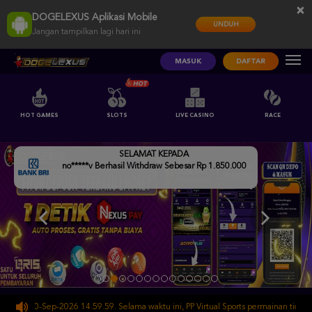
×
DOGELEXUS Aplikasi Mobile
UNDUH
Jangan tampilkan lagi hari ini
MASUK
DAFTAR
HOT GAMES
SLOTS
LIVE CASINO
RACE
SELAMAT KEPADA
no*****v Berhasil Withdraw Sebesar Rp 1.850.000
i 30-Sep-2026 14.59.59. Selama waktu ini, PP Virtual Sports permainan tidak akan