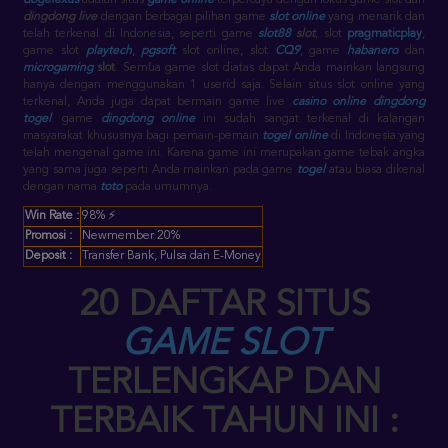
dogelexus
adalah situs
game online
terpercaya dengan fokus game slot dan
dingdong live
dengan berbagai pilihan game
slot online
yang menarik dan
telah terkenal di Indonesia, seperti game
slot88
slot
, slot
pragmaticplay
,
game slot
playtech
,
pgsoft
slot online
, slot
CQ9
, game
habanero
dan
microgaming
slot
. Semua game slot diatas dapat Anda mainkan langsung
hanya dengan menggunakan 1 userid saja.
Selain situs slot online yang
terkenal, Anda juga dapat bermain game live
casino online
dingdong
togel
. game
dingdong online
ini sudah sangat terkenal di kalangan
masyarakat khususnya bagi pemain-pemain
togel online
di Indonesia yang
telah mengenal game ini. Karena game ini merupakan game tebak angka
yang sama juga seperti Anda mainkan pada game
togel
atau biasa dikenal
dengan nama
toto
pada umumnya.
Win Rate :
98% ⚡
Promosi :
Newmember 20%
Deposit :
Transfer Bank, Pulsa dan E-Money
20 DAFTAR SITUS
GAME SLOT
TERLENGKAP DAN
TERBAIK TAHUN INI :