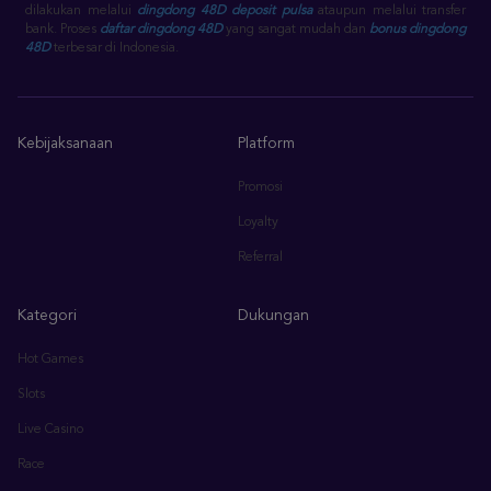
dilakukan melalui
dingdong 48D deposit pulsa
ataupun melalui transfer
bank. Proses
daftar dingdong 48D
yang sangat mudah dan
bonus dingdong
48D
terbesar di Indonesia.
Kebijaksanaan
Platform
Promosi
Loyalty
Referral
Kategori
Dukungan
Hot Games
Slots
Live Casino
Race