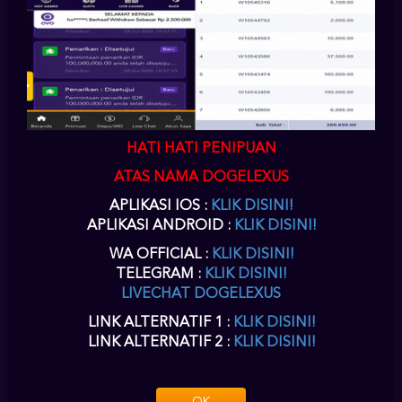
joker123
.
slot88 daftar
akun slot online
dengan proses yang cepat dapat
Anda terima sesaat setelah
daftar joker777
selesai Anda isikan datanya
dengan lengkap.
slot88 daftar
hanya membutuhkan waktu beberapa menit
untuk pengisian form
daftar joker888
disitus
joker 123
atau
slot88
sebagai
joker game
terpercaya.
slot88 online
,
joker888
,
joker123
,
jokergaming
,
joker1788
,
joker8868
,
joker777
,
joker688
sebagai alternatif
joker slot
pada
situs dogelexus
joker gaming
.
DOWNLOAD SLOT88 APK
HATI HATI PENIPUAN
SLOT SLOT88 LOGIN VERSI
ATAS NAMA DOGELEXUS
TERBARU
APLIKASI IOS :
KLIK DISINI!
APLIKASI ANDROID :
KLIK DISINI!
joker download
Setelah Anda melakukan
pendaftaran akun slot88
di
dogelexus, maka selanjutnya Anda dapat melakukan
download slot88
apk,
WA OFFICIAL :
KLIK DISINI!
aplikasi
slot88 apk
android dogelexus ini mendukung Anda dalam bermain
TELEGRAM :
KLIK DISINI!
melalui perangkat mobile smartphone Anda. Baik melalui PC atau mobile
LIVECHAT DOGELEXUS
dimana saja dan kapan saja dapat Anda mainkan semua game yang ada di
slot dogelexus ini.
slot88 download
dapat Anda
download aplikasi joker
LINK ALTERNATIF 1 :
KLIK DISINI!
123
melalui Android dan IOS.
slot88 download apk
bisa langsung diinstal
setelah Anda
download aplikasi slot88
nya.
download joker 123
lebih baik
LINK ALTERNATIF 2 :
KLIK DISINI!
segera Anda download setelah
daftar akun slot88
sehingga lebih
memudahkan Anda untuk
login slot88
.
download slot88
ini terletak pada
menu daftar
slot88 apk download
yang ada pada kanan menu utama pada
situs
dogelexus slot online
ini.
slot88 android download
untuk perangkat