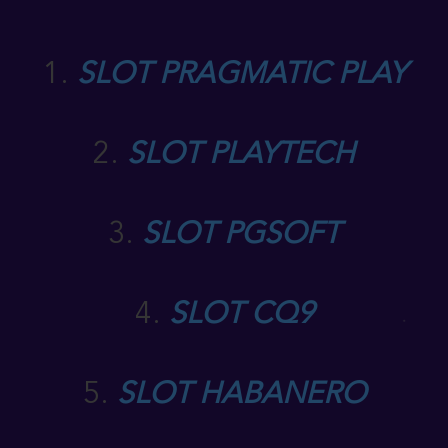
1.
SLOT PRAGMATIC PLAY
2.
SLOT PLAYTECH
3.
SLOT PGSOFT
4.
SLOT CQ9
5.
SLOT HABANERO