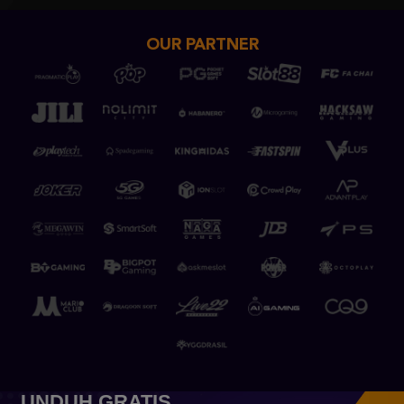
OUR PARTNER
UNDUH GRATIS