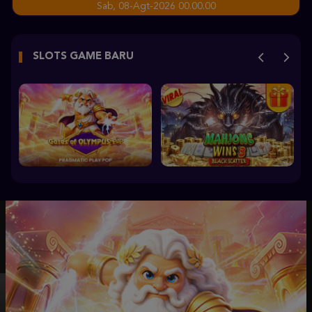
Gates of Gatot Kaca 1000
Sab, 08-Agt-2026 00.00.00
a****8
IDR
2,017,800.00
SLOTS GAME BARU
Gates of Gatot Kaca 1000
a****8
IDR
1,968,500.00
Gates of Olympus Super Scatter
p****3
IDR
1,854,500.00
Gates of Gatot Kaca 1000
a****8
IDR
1,819,000.00
Starlight Princess Super Scatter
m***o
IDR
1,745,080.00