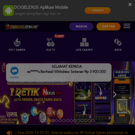
×
DOGELEXUS Aplikasi Mobile
UNDUH
Jangan tampilkan lagi hari ini
MASUK
DAFTAR
HOT GAMES
SLOTS
LIVE CASINO
RACE
SELAMAT KEPADA
so*****s Berhasil Withdraw Sebesar Rp 3.900.000
 30-Sep-2026 14.59.59. Selama waktu ini, PP Virtual Sports permainan tidak akan 