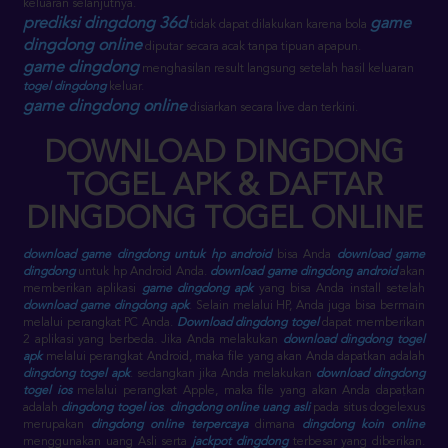
keluaran selanjutnya.
prediksi dingdong 36d
game
tidak dapat dilakukan karena bola
dingdong online
diputar secara acak tanpa tipuan apapun.
game dingdong
menghasilan result langsung setelah hasil keluaran
togel dingdong
keluar.
game dingdong online
disiarkan secara live dan terkini.
DOWNLOAD DINGDONG
TOGEL APK & DAFTAR
DINGDONG TOGEL ONLINE
download game dingdong untuk hp android
bisa Anda
download game
dingdong
untuk hp Android Anda.
download game dingdong android
akan
memberikan aplikasi
game dingdong apk
yang bisa Anda install setelah
download game dingdong apk
. Selain melalui HP, Anda juga bisa bermain
melalui perangkat PC Anda.
Download dingdong togel
dapat memberikan
2 aplikasi yang berbeda. Jika Anda melakukan
download dingdong togel
apk
melalui perangkat Android, maka file yang akan Anda dapatkan adalah
dingdong togel apk
. sedangkan jika Anda melakukan
download dingdong
togel ios
melalui perangkat Apple, maka file yang akan Anda dapatkan
adalah
dingdong togel ios
.
dingdong online uang asli
pada situs dogelexus
merupakan
dingdong online terpercaya
dimana
dingdong koin online
menggunakan uang Asli serta
jackpot dingdong
terbesar yang diberikan.