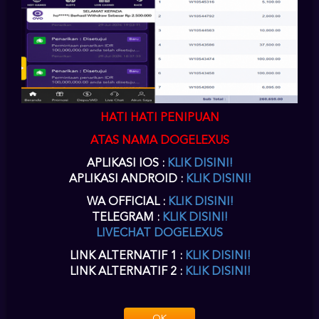
joker123
.
slot88 daftar
akun slot online
dengan proses yang cepat dapat
Anda terima sesaat setelah
daftar joker777
selesai Anda isikan datanya
dengan lengkap.
slot88 daftar
hanya membutuhkan waktu beberapa menit
untuk pengisian form
daftar joker888
disitus
joker 123
atau
slot88
sebagai
joker game
terpercaya.
slot88 online
,
joker888
,
joker123
,
jokergaming
,
joker1788
,
joker8868
,
joker777
,
joker688
sebagai alternatif
joker slot
pada
situs dogelexus
joker gaming
.
DOWNLOAD SLOT88 APK
HATI HATI PENIPUAN
SLOT SLOT88 LOGIN VERSI
ATAS NAMA DOGELEXUS
TERBARU
APLIKASI IOS :
KLIK DISINI!
APLIKASI ANDROID :
KLIK DISINI!
joker download
Setelah Anda melakukan
pendaftaran akun slot88
di
dogelexus, maka selanjutnya Anda dapat melakukan
download slot88
apk,
WA OFFICIAL :
KLIK DISINI!
aplikasi
slot88 apk
android dogelexus ini mendukung Anda dalam bermain
TELEGRAM :
KLIK DISINI!
melalui perangkat mobile smartphone Anda. Baik melalui PC atau mobile
LIVECHAT DOGELEXUS
dimana saja dan kapan saja dapat Anda mainkan semua game yang ada di
slot dogelexus ini.
slot88 download
dapat Anda
download aplikasi joker
LINK ALTERNATIF 1 :
KLIK DISINI!
123
melalui Android dan IOS.
slot88 download apk
bisa langsung diinstal
setelah Anda
download aplikasi slot88
nya.
download joker 123
lebih baik
LINK ALTERNATIF 2 :
KLIK DISINI!
segera Anda download setelah
daftar akun slot88
sehingga lebih
memudahkan Anda untuk
login slot88
.
download slot88
ini terletak pada
menu daftar
slot88 apk download
yang ada pada kanan menu utama pada
situs
dogelexus slot online
ini.
slot88 android download
untuk perangkat