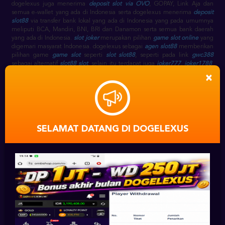
dogelexus juga menerima
deposit slot via OVO
, GOPAY, Link Aja dan
semua e-wallet yang ada di Indonesia serta dogelexus menerima
deposit
slot88
via transfer bank lokal yang ada di Indonesia yang pada umumnya
meliputi BCA, Mandiri, BNI, BRI dan Danamon serta semua bank daerah
yang ada di Indonesia.
slot joker
merupakan pilihan
game slot online
yang
digemari masyarat Indonesia. dogelexus sebagai
agen slot88
memberikan
pilihan game
game slot
seperti
slot slot88
, seperti pada link
gwc388
sebagai alternatif
slot88 slot
, selain itu terdapat juga
joker777
,
joker1788
,
joker8868
,
joker888
,
joker688
,
joker slot
sebagai link alternatif
joker
×
gaming
slot.
slot88 game
sebagai
agen slot88 terpercaya
menyediakan
slot
game joker
.
slot88 online
berjalan selama 24 jam setiap harinya, sehingga
dogelexus slot online
sebagai
agen slot slot88
juga online 24 jam pada
game
slot88 casino
.
DAFTAR SLOT88
⋆
AKUN
SELAMAT DATANG DI DOGELEXUS
SLOT ONLINE JOKER123
SLOT
daftar slot88
di dogelexus
situs online slot
untuk akun
slot88
bisa Anda
lakukan pada menu
daftar slot88 slot
yang ada diatas kanan pada situs
daftar joker gaming
ini.
situs slot88
telah berkerja sama dengan
doge lexus
slot online
menyediakan
game joker
.
daftar akun joker gaming
harus Anda
lengkapi agar
situs slot88
dapat memberikan Anda
userid slot88
disaat
Anda
daftar joker123
di
www joker123
sebagai situs alternatif
login