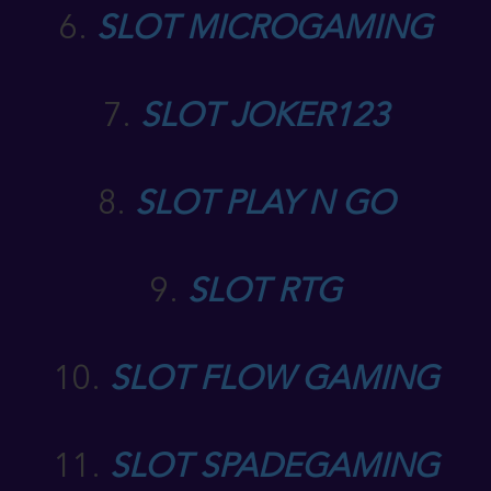
6.
SLOT MICROGAMING
7.
SLOT JOKER123
8.
SLOT PLAY N GO
9.
SLOT RTG
10.
SLOT FLOW GAMING
11.
SLOT SPADEGAMING