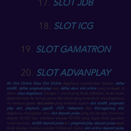
17.
SLOT JDB
18.
SLOT ICG
19.
SLOT GAMATRON
20.
SLOT ADVANPLAY
Bo Slot Online
Situs Slot Online
dogelexus memberikan fasilitas
daftar
slot88
,
daftar pragmaticplay
atau
daftar akun slot online
yang terdapat di
dalam
situs dogelexus
. Dengan 1 userid yang Anda daftarkan, Anda sudah
dapat bermain ke semua game slot online yang tersedia di situs dogelexus
ini meliputi game
slot online
yang terkenal seperti
slot slot88
,
pragmatic
play slot
,
playtech
,
pgsoft
,
CQ9
,
Habanero
dan
Microgaming slot
.
dogelexus merupakan situs
slot deposit pulsa
uang asli dengan minimum
deposit 20.000 dan withdraw sebesar 50.000 yang dapat Anda gunakan
untuk bermain.
slot88 deposit pulsa
dan
pragmaticplay deposit pulsa
dapat
Anda lakukan melalui provider Telkomsel. Selain
slot online deposit pulsa
,