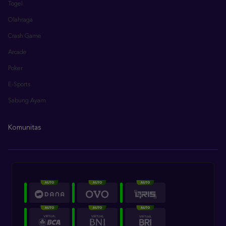
Togel
Olahraga
Crash Game
Arcade
Poker
E-Sports
Sabung Ayam
Komunitas