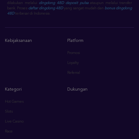
dilakukan melalui
dingdong 48D deposit pulsa
ataupun melalui transfer
bank. Proses
daftar dingdong 48D
yang sangat mudah dan
bonus dingdong
48D
terbesar di Indonesia.
Kebijaksanaan
Platform
Promosi
Loyalty
Referral
Kategori
Dukungan
Hot Games
Slots
Live Casino
Race