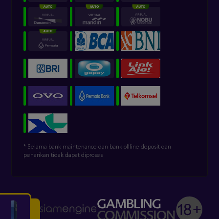
* Selama bank maintenance dan bank offline deposit dan
penarikan tidak dapat diproses