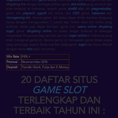
dogelexus
adalah situs
game online
terpercaya dengan fokus game slot dan
dingdong live
dengan berbagai pilihan game
slot online
yang menarik dan
telah terkenal di Indonesia, seperti game
slot88
slot
, slot
pragmaticplay
,
game slot
playtech
,
pgsoft
slot online
, slot
CQ9
, game
habanero
dan
microgaming
slot
. Semua game slot diatas dapat Anda mainkan langsung
hanya dengan menggunakan 1 userid saja.
Selain situs slot online yang
terkenal, Anda juga dapat bermain game live
casino online
dingdong
togel
. game
dingdong online
ini sudah sangat terkenal di kalangan
masyarakat khususnya bagi pemain-pemain
togel online
di Indonesia yang
telah mengenal game ini. Karena game ini merupakan game tebak angka
yang sama juga seperti Anda mainkan pada game
togel
atau biasa dikenal
dengan nama
toto
pada umumnya.
Win Rate :
98% ⚡
Promosi :
Newmember 20%
Deposit :
Transfer Bank, Pulsa dan E-Money
20 DAFTAR SITUS
GAME SLOT
TERLENGKAP DAN
TERBAIK TAHUN INI :