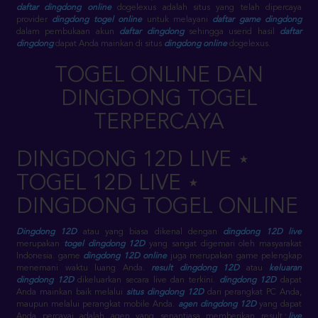
daftar dingdong online
dogelexus adalah situs yang telah dipercaya
provider
dingdong togel online
untuk melayani
daftar game dingdong
dalam pembukaan akun
daftar dingdong
sehingga userid hasil
daftar
dingdong
dapat Anda mainkan di situs
dingdong online
dogelexus.
TOGEL ONLINE DAN
DINGDONG TOGEL
TERPERCAYA
DINGDONG 12D LIVE ⋆
TOGEL 12D LIVE ⋆
DINGDONG TOGEL ONLINE
Dingdong 12D
atau yang biasa dikenal dengan
dingdong 12D live
merupakan
togel dingdong 12D
yang sangat digemari oleh masyarakat
Indonesia. game
dingdong 12D online
juga merupakan game pelengkap
menemani waktu luang Anda.
result dingdong 12D
atau
keluaran
dingdong 12D
dikeluarkan secara live dan terkini.
dingdong 12D
dapat
Anda mainkan baik melalui
situs dingdong 12D
dari perangkat PC Anda,
maupun melalui perangkat mobile Anda.
agen dingdong 12D
yang dapat
Anda percayai adalah agen yang senantiasa memberikan result
live