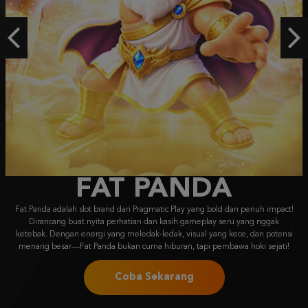
Mahjong Wins 2
dewam****8
IDR
2,133,200.00
Previous
Ne
Starlight Princess Super Scatter
jay****1
IDR
2,070,900.00
FAT PANDA
Fat Panda adalah slot brand dari Pragmatic Play yang bold dan penuh impact!
Dirancang buat nyita perhatian dan kasih gameplay seru yang nggak
ketebak. Dengan energi yang meledak-ledak, visual yang kece, dan potensi
menang besar—Fat Panda bukan cuma hiburan, tapi pembawa hoki sejati!
Coba Sekarang