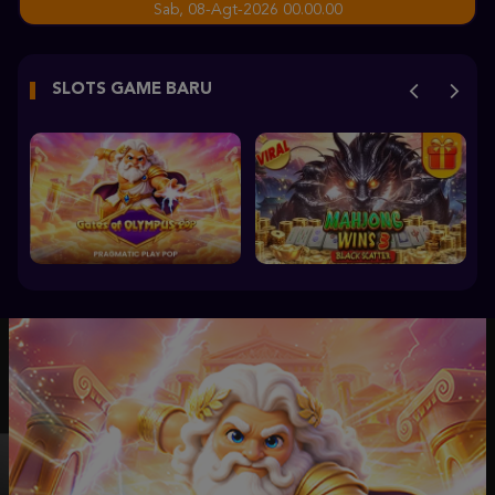
Starlight Princess Super Scatter
Sab, 08-Agt-2026 00.00.00
jay****1
IDR
3,591,200.00
SLOTS GAME BARU
Starlight Princess Super Scatter
jay****1
IDR
3,563,500.00
Starlight Princess Super Scatter
jay****1
IDR
2,492,500.00
Starlight Princess Super Scatter
jay****1
IDR
2,454,400.00
Starlight Princess Super Scatter
jay****1
IDR
2,319,300.00