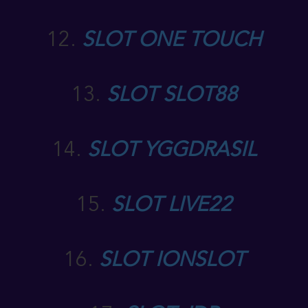
12.
SLOT ONE TOUCH
13.
SLOT SLOT88
14.
SLOT YGGDRASIL
15.
SLOT LIVE22
16.
SLOT IONSLOT