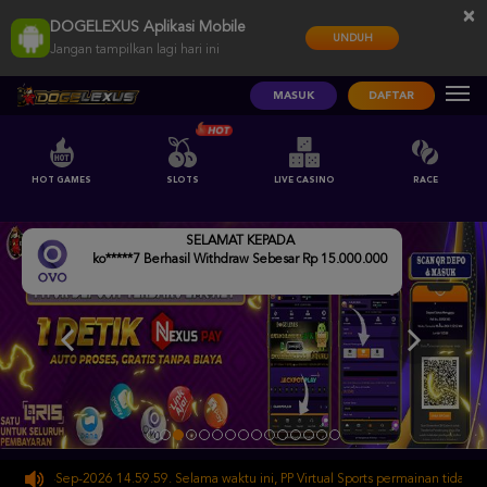
×
DOGELEXUS Aplikasi Mobile
UNDUH
Jangan tampilkan lagi hari ini
MASUK
DAFTAR
HOT GAMES
SLOTS
LIVE CASINO
RACE
SELAMAT KEPADA
ko*****7 Berhasil Withdraw Sebesar Rp 15.000.000
 30-Sep-2026 14.59.59. Selama waktu ini, PP Virtual Sports permainan tidak akan 