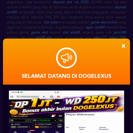
dogelexus juga menerima
deposit slot via OVO
, GOPAY, Link Aja dan
semua e-wallet yang ada di Indonesia serta dogelexus menerima
deposit
slot88
via transfer bank lokal yang ada di Indonesia yang pada umumnya
meliputi BCA, Mandiri, BNI, BRI dan Danamon serta semua bank daerah
yang ada di Indonesia.
slot joker
merupakan pilihan
game slot online
yang
digemari masyarat Indonesia. dogelexus sebagai
agen slot88
memberikan
pilihan game
game slot
seperti
slot slot88
, seperti pada link
gwc388
sebagai alternatif
slot88 slot
, selain itu terdapat juga
joker777
,
joker1788
,
joker8868
,
joker888
,
joker688
,
joker slot
sebagai link alternatif
joker
×
gaming
slot.
slot88 game
sebagai
agen slot88 terpercaya
menyediakan
slot
game joker
.
slot88 online
berjalan selama 24 jam setiap harinya, sehingga
dogelexus slot online
sebagai
agen slot slot88
juga online 24 jam pada
game
slot88 casino
.
DAFTAR SLOT88
⋆
AKUN
SELAMAT DATANG DI DOGELEXUS
SLOT ONLINE JOKER123
SLOT
daftar slot88
di dogelexus
situs online slot
untuk akun
slot88
bisa Anda
lakukan pada menu
daftar slot88 slot
yang ada diatas kanan pada situs
daftar joker gaming
ini.
situs slot88
telah berkerja sama dengan
doge lexus
slot online
menyediakan
game joker
.
daftar akun joker gaming
harus Anda
lengkapi agar
situs slot88
dapat memberikan Anda
userid slot88
disaat
Anda
daftar joker123
di
www joker123
sebagai situs alternatif
login