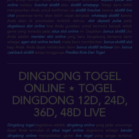
jam setiap harinya. Anda bisa melakukan konfirmasi
deposit pulsa slot
online
melalui
livechat slot88
atau
slot88 whatsapp
. Tetapi kami lebih
menyarankan Anda untuk konfirmasi via
slot88 livechat
, karena
slot88 live
chat
prosesnya tentu akan lebih cepat daripada
whatsapp slot88
karena
Anda akan di prioritaskan terlebih dahulu.
slot deposit pulsa
pada
dogelexus slot online
bisa Anda gunakan untuk bermain banyak sekali
game yang tersedia pada
situs slot online
ini. Dapatkan
bonus slot88
jika
Anda adalah
member slot online
yang baru bergabung bersama kami
sebagai
agen slot online terbaik
, maka kami memberikan
bonus slot88 slot
bagi Anda. Anda dapat melakukan claim
bonus slot88 terbesar
dan
bonus
cashback slot88
setiap minggunya
Prediksi Bola Dan Togel
.
DINGDONG TOGEL
ONLINE ⋆ TOGEL
DINGDONG 12D, 24D,
36D, 48D LIVE
Dingdong togel
dogelexus adalah
dingdong online
yang pada umumnya
dapat Anda temukan di
situs togel online
. dogelexus sebagai
bandar
dingdong online
menyediakan game
live togel
yang sangat terkenal