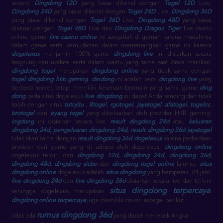
seperti
Dingdong 12D
yang biasa dikenal dengan
Togel 12D
Live,
Dingdong 24D
yang biasa dikenal dengan
Togel 24D
Live,
Dingdong 36D
yang biasa dikenal dengan
Togel 36D
Live,
Dingdong 48D
yang biasa
dikenal dengan
Togel 48D
Live dan
Dingdong Dragon Tiger
live casino
online. game
live casino online
ini sangatlah di gemari karena mudahnya
dalam game serta kemudahan dalam memenangkan game ini karena
dogelexus
menjamin 100% game
dingdong live
ini disiarkan secara
langsung dan update serta dalam waktu yang sama saat Anda mainkan.
dingdong togel
merupakan
dingdong online
yang tidak sama dengan
togel dingdong
hkb gaming
.
dindong
ini adalah versi
dingdong live
yang
berbeda server, tetapi memiliki keseruan bermain yang sama. game
ding
dong
pada situs dogelexus
live dingdong
ini dapat Anda sanding dan tidak
kalah dengan situs
totojitu
,
8togel
,
rgotogel
,
jayatogel
,
afatogel
,
togelcc
,
brotogel
dan
eyang togel
yang dikeluarkan oleh provider HKB gaming.
ingdong
ini disiarkan secara live
result dingdong 24d
atau
keluaran
dingdong 24d
,
pengeluaran dingdong 24d
,
result dingdong 36d jayatogel
tidak akan sama dengan
result dingdong 36d dogelexus
karena perbedaan
provider dari game yang di adopsi oleh dogelexus.
dingdong online
dogelexus terdiri dari
dingdong 12d
,
dingdong 24d
,
dingdong 36d
,
dingdong 48d
,
dingdong sicbo
dan
dingdong togel online
lainnya.
situs
dingdong online
dogelexus adalah
situs dingdong
yang beroperasi 24 jam.
live dingdong 24d
dan
live dingdong 36d
disiarkan secara live dan terkini
situs dingdong terpercaya
sehingga dogelexus merupakan
.
dingdong online terpercaya
juga memiliki ciri-ciri sebagai berikut :
rumus dingdong 36d
tidak ada
yang dapat menebak Angka