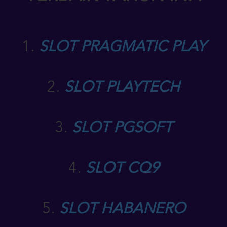
1.
SLOT PRAGMATIC PLAY
2.
SLOT PLAYTECH
3.
SLOT PGSOFT
4.
SLOT CQ9
5.
SLOT HABANERO