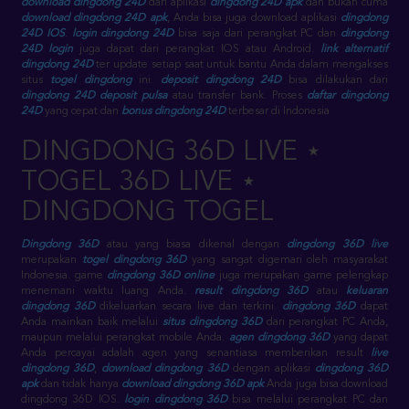
download dingdong 24D
dari aplikasi
dingdong 24D apk
dan bukan cuma
download dingdong 24D apk
, Anda bisa juga download aplikasi
dingdong
24D IOS
.
login dingdong 24D
bisa saja dari perangkat PC dan
dingdong
24D login
juga dapat dari perangkat IOS atau Android.
link alternatif
dingdong 24D
ter update setiap saat untuk bantu Anda dalam mengakses
situs
togel dingdong
ini.
deposit dingdong 24D
bisa dilakukan dari
dingdong 24D deposit pulsa
atau transfer bank. Proses
daftar dingdong
24D
yang cepat dan
bonus dingdong 24D
terbesar di Indonesia
DINGDONG 36D LIVE ⋆
TOGEL 36D LIVE ⋆
DINGDONG TOGEL
Dingdong 36D
atau yang biasa dikenal dengan
dingdong 36D live
merupakan
togel dingdong 36D
yang sangat digemari oleh masyarakat
Indonesia. game
dingdong 36D online
juga merupakan game pelengkap
menemani waktu luang Anda.
result dingdong 36D
atau
keluaran
dingdong 36D
dikeluarkan secara live dan terkini.
dingdong 36D
dapat
Anda mainkan baik melalui
situs dingdong 36D
dari perangkat PC Anda,
maupun melalui perangkat mobile Anda.
agen dingdong 36D
yang dapat
Anda percayai adalah agen yang senantiasa memberikan result
live
dingdong 36D
,
download dingdong 36D
dengan aplikasi
dingdong 36D
apk
dan tidak hanya
download dingdong 36D apk
Anda juga bisa download
dingdong 36D IOS.
login dingdong 36D
bisa melalui perangkat PC dan