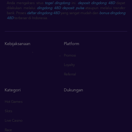
Anda mengakses situs
togel dingdong
ini.
deposit dingdong 48D
dapat
dilakukan melalui
dingdong 48D deposit pulsa
ataupun melalui transfer
bank. Proses
daftar dingdong 48D
yang sangat mudah dan
bonus dingdong
48D
terbesar di Indonesia.
Kebijaksanaan
Platform
Promosi
Loyalty
Referral
Kategori
Dukungan
Hot Games
Slots
Live Casino
Race