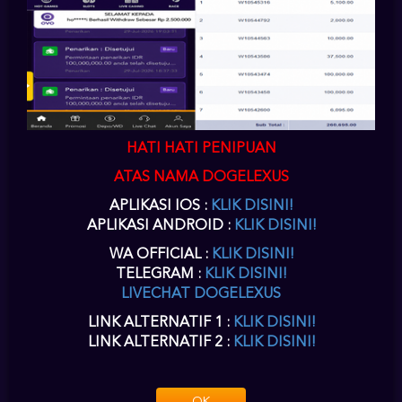
Anda
daftar joker123
di
www joker123
sebagai situs alternatif
login
joker123
.
slot88 daftar
akun slot online
dengan proses yang cepat dapat
Anda terima sesaat setelah
daftar joker777
selesai Anda isikan datanya
dengan lengkap.
slot88 daftar
hanya membutuhkan waktu beberapa menit
untuk pengisian form
daftar joker888
disitus
joker 123
atau
slot88
sebagai
joker game
terpercaya.
slot88 online
,
joker888
,
joker123
,
jokergaming
,
joker1788
,
joker8868
,
joker777
,
joker688
sebagai alternatif
joker slot
pada
situs dogelexus
joker gaming
.
HATI HATI PENIPUAN
DOWNLOAD SLOT88 APK
ATAS NAMA DOGELEXUS
SLOT SLOT88 LOGIN VERSI
APLIKASI IOS :
KLIK DISINI!
TERBARU
APLIKASI ANDROID :
KLIK DISINI!
joker download
Setelah Anda melakukan
pendaftaran akun slot88
di
WA OFFICIAL :
KLIK DISINI!
dogelexus, maka selanjutnya Anda dapat melakukan
download slot88
apk,
TELEGRAM :
KLIK DISINI!
aplikasi
slot88 apk
android dogelexus ini mendukung Anda dalam bermain
LIVECHAT DOGELEXUS
melalui perangkat mobile smartphone Anda. Baik melalui PC atau mobile
dimana saja dan kapan saja dapat Anda mainkan semua game yang ada di
LINK ALTERNATIF 1 :
KLIK DISINI!
slot dogelexus ini.
slot88 download
dapat Anda
download aplikasi joker
123
melalui Android dan IOS.
slot88 download apk
bisa langsung diinstal
LINK ALTERNATIF 2 :
KLIK DISINI!
setelah Anda
download aplikasi slot88
nya.
download joker 123
lebih baik
segera Anda download setelah
daftar akun slot88
sehingga lebih
memudahkan Anda untuk
login slot88
.
download slot88
ini terletak pada