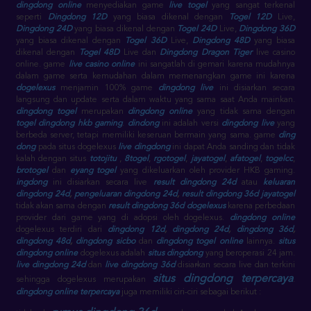
dingdong online
menyediakan game
live togel
yang sangat terkenal
seperti
Dingdong 12D
yang biasa dikenal dengan
Togel 12D
Live,
Dingdong 24D
yang biasa dikenal dengan
Togel 24D
Live,
Dingdong 36D
yang biasa dikenal dengan
Togel 36D
Live,
Dingdong 48D
yang biasa
dikenal dengan
Togel 48D
Live dan
Dingdong Dragon Tiger
live casino
online. game
live casino online
ini sangatlah di gemari karena mudahnya
dalam game serta kemudahan dalam memenangkan game ini karena
dogelexus
menjamin 100% game
dingdong live
ini disiarkan secara
langsung dan update serta dalam waktu yang sama saat Anda mainkan.
dingdong togel
merupakan
dingdong online
yang tidak sama dengan
togel dingdong
hkb gaming
.
dindong
ini adalah versi
dingdong live
yang
berbeda server, tetapi memiliki keseruan bermain yang sama. game
ding
dong
pada situs dogelexus
live dingdong
ini dapat Anda sanding dan tidak
kalah dengan situs
totojitu
,
8togel
,
rgotogel
,
jayatogel
,
afatogel
,
togelcc
,
brotogel
dan
eyang togel
yang dikeluarkan oleh provider HKB gaming.
ingdong
ini disiarkan secara live
result dingdong 24d
atau
keluaran
dingdong 24d
,
pengeluaran dingdong 24d
,
result dingdong 36d jayatogel
tidak akan sama dengan
result dingdong 36d dogelexus
karena perbedaan
provider dari game yang di adopsi oleh dogelexus.
dingdong online
dogelexus terdiri dari
dingdong 12d
,
dingdong 24d
,
dingdong 36d
,
dingdong 48d
,
dingdong sicbo
dan
dingdong togel online
lainnya.
situs
dingdong online
dogelexus adalah
situs dingdong
yang beroperasi 24 jam.
live dingdong 24d
dan
live dingdong 36d
disiarkan secara live dan terkini
situs dingdong terpercaya
sehingga dogelexus merupakan
.
dingdong online terpercaya
juga memiliki ciri-ciri sebagai berikut :