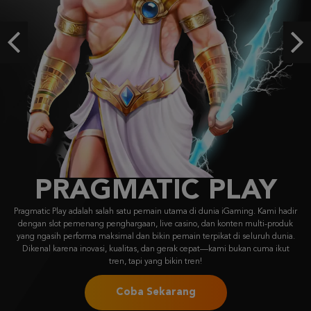
Gates of Gatot Kaca 1000
jandam****2
IDR
3,387,000.00
Previous
Ne
Gates of Olympus 1000
koen****k
IDR
3,203,080.00
PRAGMATIC PLAY
Pragmatic Play adalah salah satu pemain utama di dunia iGaming. Kami hadir
dengan slot pemenang penghargaan, live casino, dan konten multi-produk
yang ngasih performa maksimal dan bikin pemain terpikat di seluruh dunia.
Dikenal karena inovasi, kualitas, dan gerak cepat—kami bukan cuma ikut
tren, tapi yang bikin tren!
Coba Sekarang