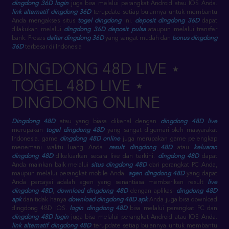
dingdong 36D login
juga bisa melalui perangkat Android atau IOS Anda.
link alternatif dingdong 36D
terupdate setiap bulannya untuk membantu
Anda mengakses situs
togel dingdong
ini.
deposit dingdong 36D
dapat
dilakukan melalui
dingdong 36D deposit pulsa
ataupun melalui transfer
bank. Proses
daftar dingdong 36D
yang sangat mudah dan
bonus dingdong
36D
terbesar di Indonesia
DINGDONG 48D LIVE ⋆
TOGEL 48D LIVE ⋆
DINGDONG ONLINE
Dingdong 48D
atau yang biasa dikenal dengan
dingdong 48D live
merupakan
togel dingdong 48D
yang sangat digemari oleh masyarakat
Indonesia. game
dingdong 48D online
juga merupakan game pelengkap
menemani waktu luang Anda.
result dingdong 48D
atau
keluaran
dingdong 48D
dikeluarkan secara live dan terkini.
dingdong 48D
dapat
Anda mainkan baik melalui
situs dingdong 48D
dari perangkat PC Anda,
maupun melalui perangkat mobile Anda.
agen dingdong 48D
yang dapat
Anda percayai adalah agen yang senantiasa memberikan result
live
dingdong 48D
,
download dingdong 48D
dengan aplikasi
dingdong 48D
apk
dan tidak hanya
download dingdong 48D apk
Anda juga bisa download
dingdong 48D IOS.
login dingdong 48D
bisa melalui perangkat PC dan
dingdong 48D login
juga bisa melalui perangkat Android atau IOS Anda.
link alternatif dingdong 48D
terupdate setiap bulannya untuk membantu