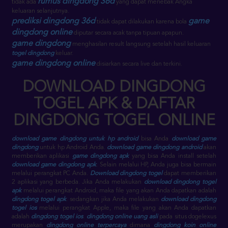
rumus dingdong 36d
tidak ada
yang dapat menebak Angka
keluaran selanjutnya.
prediksi dingdong 36d
game
tidak dapat dilakukan karena bola
dingdong online
diputar secara acak tanpa tipuan apapun.
game dingdong
menghasilan result langsung setelah hasil keluaran
togel dingdong
keluar.
game dingdong online
disiarkan secara live dan terkini.
DOWNLOAD DINGDONG
TOGEL APK & DAFTAR
DINGDONG TOGEL ONLINE
download game dingdong untuk hp android
bisa Anda
download game
dingdong
untuk hp Android Anda.
download game dingdong android
akan
memberikan aplikasi
game dingdong apk
yang bisa Anda install setelah
download game dingdong apk
. Selain melalui HP, Anda juga bisa bermain
melalui perangkat PC Anda.
Download dingdong togel
dapat memberikan
2 aplikasi yang berbeda. Jika Anda melakukan
download dingdong togel
apk
melalui perangkat Android, maka file yang akan Anda dapatkan adalah
dingdong togel apk
. sedangkan jika Anda melakukan
download dingdong
togel ios
melalui perangkat Apple, maka file yang akan Anda dapatkan
adalah
dingdong togel ios
.
dingdong online uang asli
pada situs dogelexus
merupakan
dingdong online terpercaya
dimana
dingdong koin online