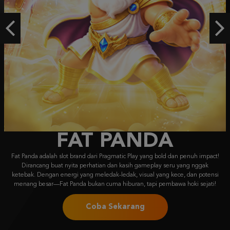
Starlight Princess Super Scatter
jay****1
IDR
2,350,800.00
Previous
Ne
Starlight Princess Super Scatter
jay****1
IDR
2,319,300.00
FAT PANDA
Fat Panda adalah slot brand dari Pragmatic Play yang bold dan penuh impact!
Dirancang buat nyita perhatian dan kasih gameplay seru yang nggak
ketebak. Dengan energi yang meledak-ledak, visual yang kece, dan potensi
menang besar—Fat Panda bukan cuma hiburan, tapi pembawa hoki sejati!
Coba Sekarang