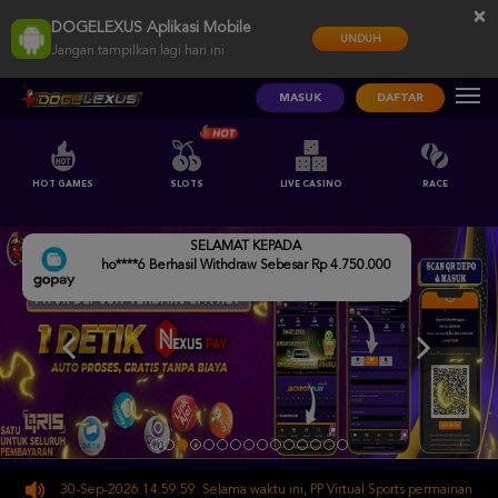
×
DOGELEXUS Aplikasi Mobile
UNDUH
Jangan tampilkan lagi hari ini
MASUK
DAFTAR
HOT GAMES
SLOTS
LIVE CASINO
RACE
SELAMAT KEPADA
ho****6 Berhasil Withdraw Sebesar Rp 4.750.000
mpai 30-Sep-2026 14.59.59. Selama waktu ini, PP Virtual Sports permainan tidak a