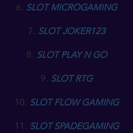
6.
SLOT MICROGAMING
7.
SLOT JOKER123
8.
SLOT PLAY N GO
9.
SLOT RTG
10.
SLOT FLOW GAMING
11.
SLOT SPADEGAMING