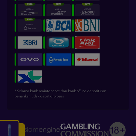
* Selama bank maintenance dan bank offline deposit dan
penarikan tidak dapat diproses