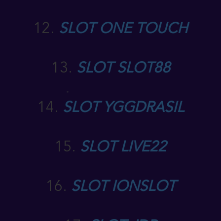
12.
SLOT ONE TOUCH
13.
SLOT SLOT88
14.
SLOT YGGDRASIL
15.
SLOT LIVE22
16.
SLOT IONSLOT