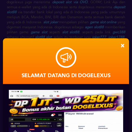
dogelexus juga menerima
deposit slot via OVO
, GOPAY, Link Aja dan
semua e-wallet yang ada di Indonesia serta dogelexus menerima
deposit
slot88
via transfer bank lokal yang ada di Indonesia yang pada umumnya
meliputi BCA, Mandiri, BNI, BRI dan Danamon serta semua bank daerah
yang ada di Indonesia.
slot joker
merupakan pilihan
game slot online
yang
digemari masyarat Indonesia. dogelexus sebagai
agen slot88
memberikan
pilihan game
game slot
seperti
slot slot88
, seperti pada link
gwc388
sebagai alternatif
slot88 slot
, selain itu terdapat juga
joker777
,
joker1788
,
joker8868
,
joker888
,
joker688
,
joker slot
sebagai link alternatif
joker
×
gaming
slot.
slot88 game
sebagai
agen slot88 terpercaya
menyediakan
slot
game joker
.
slot88 online
berjalan selama 24 jam setiap harinya, sehingga
dogelexus slot online
sebagai
agen slot slot88
juga online 24 jam pada
game
slot88 casino
.
DAFTAR SLOT88
⋆
AKUN
SELAMAT DATANG DI DOGELEXUS
SLOT ONLINE JOKER123
SLOT
daftar slot88
di dogelexus
situs online slot
untuk akun
slot88
bisa Anda
lakukan pada menu
daftar slot88 slot
yang ada diatas kanan pada situs
daftar joker gaming
ini.
situs slot88
telah berkerja sama dengan
doge lexus
slot online
menyediakan
game joker
.
daftar akun joker gaming
harus Anda
lengkapi agar
situs slot88
dapat memberikan Anda
userid slot88
disaat
Anda
daftar joker123
di
www joker123
sebagai situs alternatif
login