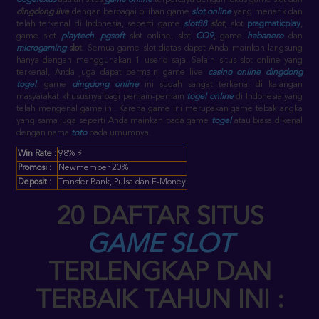
dogelexus
adalah situs
game online
terpercaya dengan fokus game slot dan
dingdong live
dengan berbagai pilihan game
slot online
yang menarik dan
telah terkenal di Indonesia, seperti game
slot88
slot
, slot
pragmaticplay
,
game slot
playtech
,
pgsoft
slot online
, slot
CQ9
, game
habanero
dan
microgaming
slot
. Semua game slot diatas dapat Anda mainkan langsung
hanya dengan menggunakan 1 userid saja.
Selain situs slot online yang
terkenal, Anda juga dapat bermain game live
casino online
dingdong
togel
. game
dingdong online
ini sudah sangat terkenal di kalangan
masyarakat khususnya bagi pemain-pemain
togel online
di Indonesia yang
telah mengenal game ini. Karena game ini merupakan game tebak angka
yang sama juga seperti Anda mainkan pada game
togel
atau biasa dikenal
dengan nama
toto
pada umumnya.
Win Rate :
98% ⚡
Promosi :
Newmember 20%
Deposit :
Transfer Bank, Pulsa dan E-Money
20 DAFTAR SITUS
GAME SLOT
TERLENGKAP DAN
TERBAIK TAHUN INI :