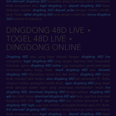
link alternatif dingdong 36D
terupdate setiap bulannya untuk membantu
Anda mengakses situs
togel dingdong
ini.
deposit dingdong 36D
dapat
dilakukan melalui
dingdong 36D deposit pulsa
ataupun melalui transfer
bank. Proses
daftar dingdong 36D
yang sangat mudah dan
bonus dingdong
36D
terbesar di Indonesia
DINGDONG 48D LIVE ⋆
TOGEL 48D LIVE ⋆
DINGDONG ONLINE
Dingdong 48D
atau yang biasa dikenal dengan
dingdong 48D live
merupakan
togel dingdong 48D
yang sangat digemari oleh masyarakat
Indonesia. game
dingdong 48D online
juga merupakan game pelengkap
menemani waktu luang Anda.
result dingdong 48D
atau
keluaran
dingdong 48D
dikeluarkan secara live dan terkini.
dingdong 48D
dapat
Anda mainkan baik melalui
situs dingdong 48D
dari perangkat PC Anda,
maupun melalui perangkat mobile Anda.
agen dingdong 48D
yang dapat
Anda percayai adalah agen yang senantiasa memberikan result
live
dingdong 48D
,
download dingdong 48D
dengan aplikasi
dingdong 48D
apk
dan tidak hanya
download dingdong 48D apk
Anda juga bisa download
dingdong 48D IOS.
login dingdong 48D
bisa melalui perangkat PC dan
dingdong 48D login
juga bisa melalui perangkat Android atau IOS Anda.
link alternatif dingdong 48D
terupdate setiap bulannya untuk membantu
Anda mengakses situs
togel dingdong
ini.
deposit dingdong 48D
dapat