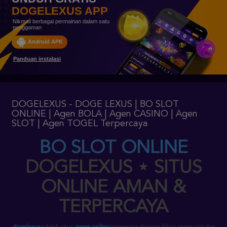
DOGELEXUS APP
Nikmati berbagai permainan dalam satu
genggaman
Android APK
Panduan instalasi
DOGELEXUS - DOGE LEXUS | BO SLOT
ONLINE | Agen BOLA | Agen CASINO | Agen
SLOT | Agen TOGEL Terpercaya
BO SLOT ONLINE
DOGELEXUS
⋆
SITUS
ONLINE AMAN &
TERPERCAYA