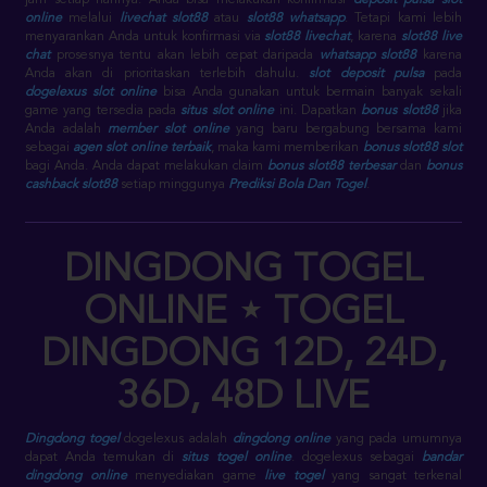
jam setiap harinya. Anda bisa melakukan konfirmasi
deposit pulsa slot
online
melalui
livechat slot88
atau
slot88 whatsapp
. Tetapi kami lebih
menyarankan Anda untuk konfirmasi via
slot88 livechat
, karena
slot88 live
chat
prosesnya tentu akan lebih cepat daripada
whatsapp slot88
karena
Anda akan di prioritaskan terlebih dahulu.
slot deposit pulsa
pada
dogelexus slot online
bisa Anda gunakan untuk bermain banyak sekali
game yang tersedia pada
situs slot online
ini. Dapatkan
bonus slot88
jika
Anda adalah
member slot online
yang baru bergabung bersama kami
sebagai
agen slot online terbaik
, maka kami memberikan
bonus slot88 slot
bagi Anda. Anda dapat melakukan claim
bonus slot88 terbesar
dan
bonus
cashback slot88
setiap minggunya
Prediksi Bola Dan Togel
.
DINGDONG TOGEL
ONLINE ⋆ TOGEL
DINGDONG 12D, 24D,
36D, 48D LIVE
Dingdong togel
dogelexus adalah
dingdong online
yang pada umumnya
dapat Anda temukan di
situs togel online
. dogelexus sebagai
bandar
dingdong online
menyediakan game
live togel
yang sangat terkenal