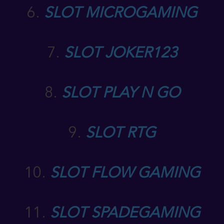
6.
SLOT MICROGAMING
7.
SLOT JOKER123
8.
SLOT PLAY N GO
9.
SLOT RTG
10.
SLOT FLOW GAMING
11.
SLOT SPADEGAMING