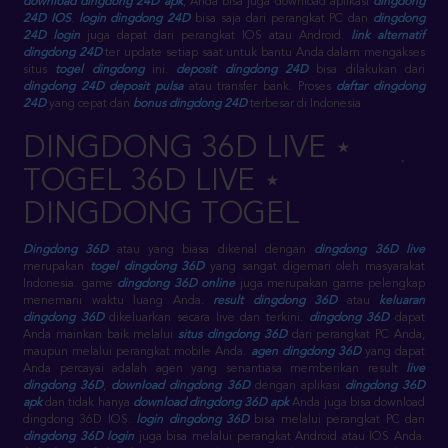
download dingdong 24D apk
, Anda bisa juga download aplikasi
dingdong
24D IOS
.
login dingdong 24D
bisa saja dari perangkat PC dan
dingdong
24D login
juga dapat dari perangkat IOS atau Android.
link alternatif
dingdong 24D
ter update setiap saat untuk bantu Anda dalam mengakses
situs
togel dingdong
ini.
deposit dingdong 24D
bisa dilakukan dari
dingdong 24D deposit pulsa
atau transfer bank. Proses
daftar dingdong
24D
yang cepat dan
bonus dingdong 24D
terbesar di Indonesia
DINGDONG 36D LIVE ⋆
TOGEL 36D LIVE ⋆
DINGDONG TOGEL
Dingdong 36D
atau yang biasa dikenal dengan
dingdong 36D live
merupakan
togel dingdong 36D
yang sangat digemari oleh masyarakat
Indonesia. game
dingdong 36D online
juga merupakan game pelengkap
menemani waktu luang Anda.
result dingdong 36D
atau
keluaran
dingdong 36D
dikeluarkan secara live dan terkini.
dingdong 36D
dapat
Anda mainkan baik melalui
situs dingdong 36D
dari perangkat PC Anda,
maupun melalui perangkat mobile Anda.
agen dingdong 36D
yang dapat
Anda percayai adalah agen yang senantiasa memberikan result
live
dingdong 36D
,
download dingdong 36D
dengan aplikasi
dingdong 36D
apk
dan tidak hanya
download dingdong 36D apk
Anda juga bisa download
dingdong 36D IOS.
login dingdong 36D
bisa melalui perangkat PC dan
dingdong 36D login
juga bisa melalui perangkat Android atau IOS Anda.