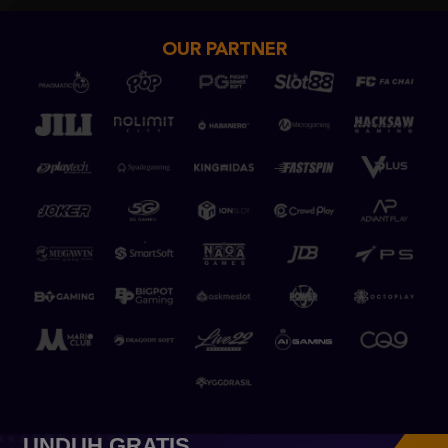
OUR PARTNER
UNDUH GRATIS