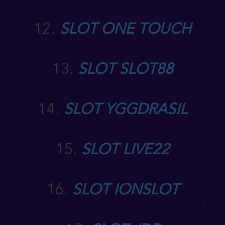
12.
SLOT ONE TOUCH
13.
SLOT SLOT88
14.
SLOT YGGDRASIL
15.
SLOT LIVE22
16.
SLOT IONSLOT