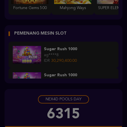
Fortune Gems 500
Mahjong Ways
PEMENANG MESIN SLOT
Sugar Rush 1000
ag****8
IDR
30,290,400.00
Sugar Rush 1000
ag****8
IDR
17,376,800.00
NEX4D POOLS DAY
Sugar Rush 1000
ag****8
6315
IDR
13,082,000.00