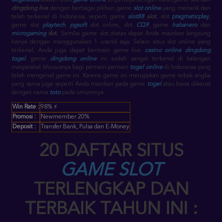
dogelexus
adalah situs
game online
terpercaya dengan fokus game slot dan
dingdong live
dengan berbagai pilihan game
slot online
yang menarik dan
telah terkenal di Indonesia, seperti game
slot88
slot
, slot
pragmaticplay
,
game slot
playtech
,
pgsoft
slot online
, slot
CQ9
, game
habanero
dan
microgaming
slot
. Semua game slot diatas dapat Anda mainkan langsung
hanya dengan menggunakan 1 userid saja.
Selain situs slot online yang
terkenal, Anda juga dapat bermain game live
casino online
dingdong
togel
. game
dingdong online
ini sudah sangat terkenal di kalangan
masyarakat khususnya bagi pemain-pemain
togel online
di Indonesia yang
telah mengenal game ini. Karena game ini merupakan game tebak angka
yang sama juga seperti Anda mainkan pada game
togel
atau biasa dikenal
dengan nama
toto
pada umumnya.
Win Rate :
98% ⚡
Promosi :
Newmember 20%
Deposit :
Transfer Bank, Pulsa dan E-Money
20 DAFTAR SITUS
GAME SLOT
TERLENGKAP DAN
TERBAIK TAHUN INI :