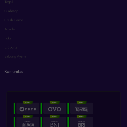
Togel
Olahraga
Crash Game
Arcade
Poker
E-Sports
Sabung Ayam
Komunitas