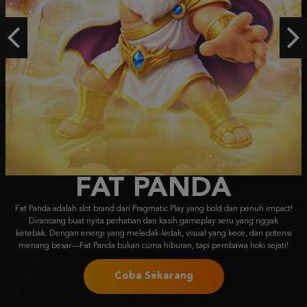
Sweet Bonanza 1000
rez****2
IDR
4,800,000.00
Previous
Ne
Sugar Rush 1000
ag****8
IDR
4,599,600.00
FAT PANDA
Fat Panda adalah slot brand dari Pragmatic Play yang bold dan penuh impact!
Dirancang buat nyita perhatian dan kasih gameplay seru yang nggak
ketebak. Dengan energi yang meledak-ledak, visual yang kece, dan potensi
menang besar—Fat Panda bukan cuma hiburan, tapi pembawa hoki sejati!
Coba Sekarang