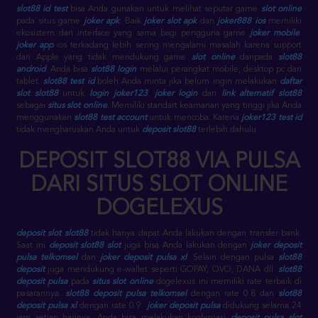
slot88 id test
bisa Anda gunakan untuk melihat seputar game
slot online
pada situs game
joker apk
. Baik
joker slot apk
dan
joker888 ios
memiliki
ekosistem dan interface yang sama bagi pengguna game
joker mobile
.
joker app
ios terkadang lebih sering mengalami masalah karena support
dari Apple yang tidak mendukung game
slot online
daripada
slot88
android
. Anda bisa
slot88 login
melalui perangkat mobile, desktop pc dan
tablet.
slot88 test id
boleh Anda minta jika belum ingin melakukan
daftar
slot slot88
untuk
login joker123
.
joker login
dari
link alternatif slot88
sebagai
situs slot online
. Memiliki standart keamanan yang tinggi jika Anda
menggunakan
slot88 test account
untuk mencoba. Karena
joker123 test id
tidak mengharuskan Anda untuk
deposit slot88
terlebih dahulu.
DEPOSIT SLOT88 VIA PULSA
DARI SITUS SLOT ONLINE
DOGELEXUS
deposit slot slot88
tidak hanya dapat Anda lakukan dengan transfer bank.
Saat ini
deposit slot88 slot
juga bisa Anda lakukan dengan
joker deposit
pulsa telkomsel
dan
joker deposit pulsa xl
. Selain dengan pulsa
slot88
deposit
juga mendukung e-wallet seperti GOPAY, OVO, DANA dll.
slot88
deposit pulsa
pada
situs slot online
dogelexus ini memiliki rate terbaik di
pasarannya.
slot88 deposit pulsa telkomsel
dengan rate 0.8 dan
slot88
deposit pulsa xl
dengan rate 0.9.
joker deposit pulsa
didukung selama 24