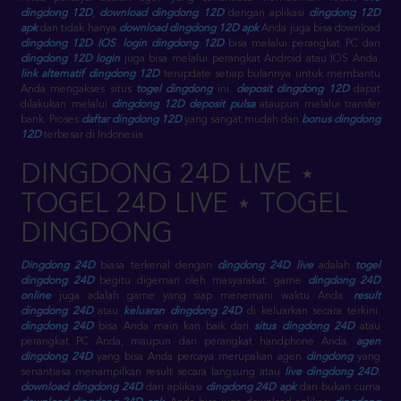
dingdong 12D
,
download dingdong 12D
dengan aplikasi
dingdong 12D
apk
dan tidak hanya
download dingdong 12D apk
Anda juga bisa download
dingdong 12D IOS
.
login dingdong 12D
bisa melalui perangkat PC dan
dingdong 12D login
juga bisa melalui perangkat Android atau IOS Anda.
link alternatif dingdong 12D
terupdate setiap bulannya untuk membantu
Anda mengakses situs
togel dingdong
ini.
deposit dingdong 12D
dapat
dilakukan melalui
dingdong 12D deposit pulsa
ataupun melalui transfer
bank. Proses
daftar dingdong 12D
yang sangat mudah dan
bonus dingdong
12D
terbesar di Indonesia
DINGDONG 24D LIVE ⋆
TOGEL 24D LIVE ⋆ TOGEL
DINGDONG
Dingdong 24D
biasa terkenal dengan
dingdong 24D live
adalah
togel
dingdong 24D
begitu digemari oleh masyarakat. game
dingdong 24D
online
juga adalah game yang siap menemani waktu Anda.
result
dingdong 24D
atau
keluaran dingdong 24D
di keluarkan secara terkini.
dingdong 24D
bisa Anda main kan baik dari
situs dingdong 24D
atau
perangkat PC Anda, maupun dari perangkat handphone Anda.
agen
dingdong 24D
yang bisa Anda percaya merupakan agen
dingdong
yang
senantiasa menampilkan result secara langsung atau
live dingdong 24D
,
download dingdong 24D
dari aplikasi
dingdong 24D apk
dan bukan cuma