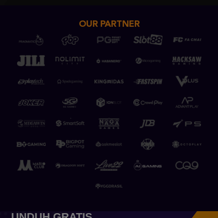
OUR PARTNER
UNDUH GRATIS