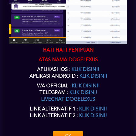
joker123
.
slot88 daftar
akun slot online
dengan proses yang cepat dapat
Anda terima sesaat setelah
daftar joker777
selesai Anda isikan datanya
dengan lengkap.
slot88 daftar
hanya membutuhkan waktu beberapa menit
untuk pengisian form
daftar joker888
disitus
joker 123
atau
slot88
sebagai
joker game
terpercaya.
slot88 online
,
joker888
,
joker123
,
jokergaming
,
joker1788
,
joker8868
,
joker777
,
joker688
sebagai alternatif
joker slot
pada
situs dogelexus
joker gaming
.
DOWNLOAD SLOT88 APK
HATI HATI PENIPUAN
SLOT SLOT88 LOGIN VERSI
ATAS NAMA DOGELEXUS
TERBARU
APLIKASI IOS :
KLIK DISINI!
APLIKASI ANDROID :
KLIK DISINI!
joker download
Setelah Anda melakukan
pendaftaran akun slot88
di
dogelexus, maka selanjutnya Anda dapat melakukan
download slot88
apk,
WA OFFICIAL :
KLIK DISINI!
aplikasi
slot88 apk
android dogelexus ini mendukung Anda dalam bermain
TELEGRAM :
KLIK DISINI!
melalui perangkat mobile smartphone Anda. Baik melalui PC atau mobile
LIVECHAT DOGELEXUS
dimana saja dan kapan saja dapat Anda mainkan semua game yang ada di
slot dogelexus ini.
slot88 download
dapat Anda
download aplikasi joker
LINK ALTERNATIF 1 :
KLIK DISINI!
123
melalui Android dan IOS.
slot88 download apk
bisa langsung diinstal
setelah Anda
download aplikasi slot88
nya.
download joker 123
lebih baik
LINK ALTERNATIF 2 :
KLIK DISINI!
segera Anda download setelah
daftar akun slot88
sehingga lebih
memudahkan Anda untuk
login slot88
.
download slot88
ini terletak pada
menu daftar
slot88 apk download
yang ada pada kanan menu utama pada
situs
dogelexus slot online
ini.
slot88 android download
untuk perangkat