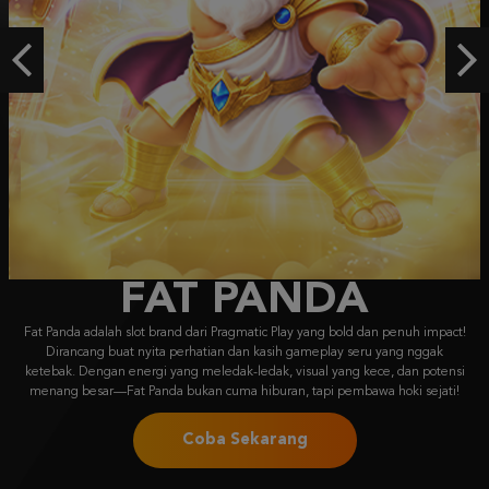
Gates of Olympus 1000
aps****5
IDR
4,224,000.00
Previous
Ne
Gates of Olympus 1000
aps****5
IDR
4,082,500.00
FAT PANDA
Fat Panda adalah slot brand dari Pragmatic Play yang bold dan penuh impact!
Dirancang buat nyita perhatian dan kasih gameplay seru yang nggak
ketebak. Dengan energi yang meledak-ledak, visual yang kece, dan potensi
menang besar—Fat Panda bukan cuma hiburan, tapi pembawa hoki sejati!
Coba Sekarang