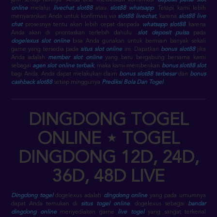
jam setiap harinya. Anda bisa melakukan konfirmasi
deposit pulsa slot
online
melalui
livechat slot88
atau
slot88 whatsapp
. Tetapi kami lebih
menyarankan Anda untuk konfirmasi via
slot88 livechat
, karena
slot88 live
chat
prosesnya tentu akan lebih cepat daripada
whatsapp slot88
karena
Anda akan di prioritaskan terlebih dahulu.
slot deposit pulsa
pada
dogelexus slot online
bisa Anda gunakan untuk bermain banyak sekali
game yang tersedia pada
situs slot online
ini. Dapatkan
bonus slot88
jika
Anda adalah
member slot online
yang baru bergabung bersama kami
sebagai
agen slot online terbaik
, maka kami memberikan
bonus slot88 slot
bagi Anda. Anda dapat melakukan claim
bonus slot88 terbesar
dan
bonus
cashback slot88
setiap minggunya
Prediksi Bola Dan Togel
.
DINGDONG TOGEL
ONLINE ⋆ TOGEL
DINGDONG 12D, 24D,
36D, 48D LIVE
Dingdong togel
dogelexus adalah
dingdong online
yang pada umumnya
dapat Anda temukan di
situs togel online
. dogelexus sebagai
bandar
dingdong online
menyediakan game
live togel
yang sangat terkenal