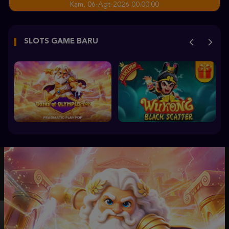
Gates of Olympus 1000
Kam, 06-Agt-2026 00.00.00
aps****5
IDR
5,959,600.00
SLOTS GAME BARU
Gates of Olympus 1000
aps****5
IDR
4,884,000.00
Gates of Olympus 1000
aps****5
IDR
4,656,000.00
Gates of Olympus 1000
aps****5
IDR
4,618,000.00
Gates of Olympus 1000
aps****5
IDR
4,432,800.00