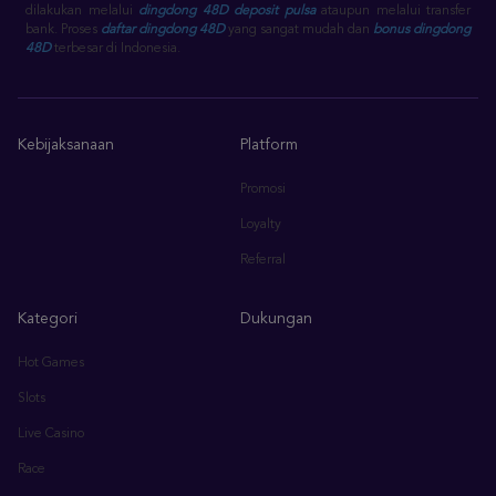
dilakukan melalui
dingdong 48D deposit pulsa
ataupun melalui transfer
bank. Proses
daftar dingdong 48D
yang sangat mudah dan
bonus dingdong
48D
terbesar di Indonesia.
Kebijaksanaan
Platform
Promosi
Loyalty
Referral
Kategori
Dukungan
Hot Games
Slots
Live Casino
Race