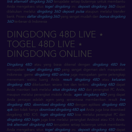
link alternatif dingdong 36D
terupdate setiap bulannya untuk membantu
Anda mengakses situs
togel dingdong
ini.
deposit dingdong 36D
dapat
dilakukan melalui
dingdong 36D deposit pulsa
ataupun melalui transfer
bank. Proses
daftar dingdong 36D
yang sangat mudah dan
bonus dingdong
36D
terbesar di Indonesia
DINGDONG 48D LIVE ⋆
TOGEL 48D LIVE ⋆
DINGDONG ONLINE
Dingdong 48D
atau yang biasa dikenal dengan
dingdong 48D live
merupakan
togel dingdong 48D
yang sangat digemari oleh masyarakat
Indonesia. game
dingdong 48D online
juga merupakan game pelengkap
menemani waktu luang Anda.
result dingdong 48D
atau
keluaran
dingdong 48D
dikeluarkan secara live dan terkini.
dingdong 48D
dapat
Anda mainkan baik melalui
situs dingdong 48D
dari perangkat PC Anda,
maupun melalui perangkat mobile Anda.
agen dingdong 48D
yang dapat
Anda percayai adalah agen yang senantiasa memberikan result
live
dingdong 48D
,
download dingdong 48D
dengan aplikasi
dingdong 48D
apk
dan tidak hanya
download dingdong 48D apk
Anda juga bisa download
dingdong 48D IOS.
login dingdong 48D
bisa melalui perangkat PC dan
dingdong 48D login
juga bisa melalui perangkat Android atau IOS Anda.
link alternatif dingdong 48D
terupdate setiap bulannya untuk membantu
Anda mengakses situs
togel dingdong
ini.
deposit dingdong 48D
dapat