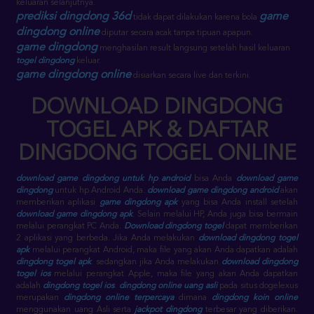
keluaran selanjutnya.
prediksi dingdong 36d
game
tidak dapat dilakukan karena bola
dingdong online
diputar secara acak tanpa tipuan apapun.
game dingdong
menghasilan result langsung setelah hasil keluaran
togel dingdong
keluar.
game dingdong online
disiarkan secara live dan terkini.
DOWNLOAD DINGDONG
TOGEL APK & DAFTAR
DINGDONG TOGEL ONLINE
download game dingdong untuk hp android
bisa Anda
download game
dingdong
untuk hp Android Anda.
download game dingdong android
akan
memberikan aplikasi
game dingdong apk
yang bisa Anda install setelah
download game dingdong apk
. Selain melalui HP, Anda juga bisa bermain
melalui perangkat PC Anda.
Download dingdong togel
dapat memberikan
2 aplikasi yang berbeda. Jika Anda melakukan
download dingdong togel
apk
melalui perangkat Android, maka file yang akan Anda dapatkan adalah
dingdong togel apk
. sedangkan jika Anda melakukan
download dingdong
togel ios
melalui perangkat Apple, maka file yang akan Anda dapatkan
adalah
dingdong togel ios
.
dingdong online uang asli
pada situs dogelexus
merupakan
dingdong online terpercaya
dimana
dingdong koin online
menggunakan uang Asli serta
jackpot dingdong
terbesar yang diberikan.