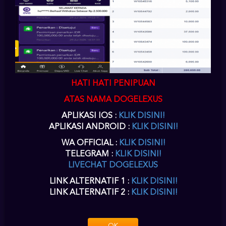
joker123
.
slot88 daftar
akun slot online
dengan proses yang cepat dapat
Anda terima sesaat setelah
daftar joker777
selesai Anda isikan datanya
dengan lengkap.
slot88 daftar
hanya membutuhkan waktu beberapa menit
untuk pengisian form
daftar joker888
disitus
joker 123
atau
slot88
sebagai
joker game
terpercaya.
slot88 online
,
joker888
,
joker123
,
jokergaming
,
joker1788
,
joker8868
,
joker777
,
joker688
sebagai alternatif
joker slot
pada
situs dogelexus
joker gaming
.
DOWNLOAD SLOT88 APK
HATI HATI PENIPUAN
SLOT SLOT88 LOGIN VERSI
ATAS NAMA DOGELEXUS
TERBARU
APLIKASI IOS :
KLIK DISINI!
APLIKASI ANDROID :
KLIK DISINI!
joker download
Setelah Anda melakukan
pendaftaran akun slot88
di
dogelexus, maka selanjutnya Anda dapat melakukan
download slot88
apk,
WA OFFICIAL :
KLIK DISINI!
aplikasi
slot88 apk
android dogelexus ini mendukung Anda dalam bermain
TELEGRAM :
KLIK DISINI!
melalui perangkat mobile smartphone Anda. Baik melalui PC atau mobile
LIVECHAT DOGELEXUS
dimana saja dan kapan saja dapat Anda mainkan semua game yang ada di
slot dogelexus ini.
slot88 download
dapat Anda
download aplikasi joker
LINK ALTERNATIF 1 :
KLIK DISINI!
123
melalui Android dan IOS.
slot88 download apk
bisa langsung diinstal
setelah Anda
download aplikasi slot88
nya.
download joker 123
lebih baik
LINK ALTERNATIF 2 :
KLIK DISINI!
segera Anda download setelah
daftar akun slot88
sehingga lebih
memudahkan Anda untuk
login slot88
.
download slot88
ini terletak pada
menu daftar
slot88 apk download
yang ada pada kanan menu utama pada
situs
dogelexus slot online
ini.
slot88 android download
untuk perangkat