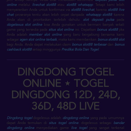
jam setiap harinya. Anda bisa melakukan konfirmasi
deposit pulsa slot
online
melalui
livechat slot88
atau
slot88 whatsapp
. Tetapi kami lebih
menyarankan Anda untuk konfirmasi via
slot88 livechat
, karena
slot88 live
chat
prosesnya tentu akan lebih cepat daripada
whatsapp slot88
karena
Anda akan di prioritaskan terlebih dahulu.
slot deposit pulsa
pada
dogelexus slot online
bisa Anda gunakan untuk bermain banyak sekali
game yang tersedia pada
situs slot online
ini. Dapatkan
bonus slot88
jika
Anda adalah
member slot online
yang baru bergabung bersama kami
sebagai
agen slot online terbaik
, maka kami memberikan
bonus slot88 slot
bagi Anda. Anda dapat melakukan claim
bonus slot88 terbesar
dan
bonus
cashback slot88
setiap minggunya
Prediksi Bola Dan Togel
.
DINGDONG TOGEL
ONLINE ⋆ TOGEL
DINGDONG 12D, 24D,
36D, 48D LIVE
Dingdong togel
dogelexus adalah
dingdong online
yang pada umumnya
dapat Anda temukan di
situs togel online
. dogelexus sebagai
bandar
dingdong online
menyediakan game
live togel
yang sangat terkenal