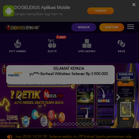
×
DOGELEXUS Aplikasi Mobile
UNDUH
Jangan tampilkan lagi hari ini
MASUK
DAFTAR
HOT GAMES
SLOTS
LIVE CASINO
RACE
SELAMAT KEPADA
yu***r Berhasil Withdraw Sebesar Rp 3.900.000
30-Sep-2026 14.59.59. Selama waktu ini, PP Virtual Sports permainan tidak akan t