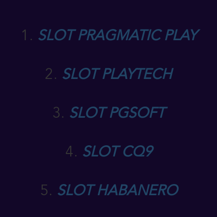
1.
SLOT PRAGMATIC PLAY
2.
SLOT PLAYTECH
3.
SLOT PGSOFT
4.
SLOT CQ9
5.
SLOT HABANERO