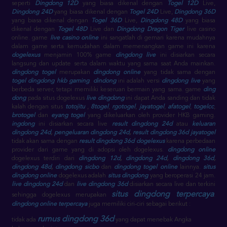
seperti
Dingdong 12D
yang biasa dikenal dengan
Togel 12D
Live,
Dingdong 24D
yang biasa dikenal dengan
Togel 24D
Live,
Dingdong 36D
yang biasa dikenal dengan
Togel 36D
Live,
Dingdong 48D
yang biasa
dikenal dengan
Togel 48D
Live dan
Dingdong Dragon Tiger
live casino
online. game
live casino online
ini sangatlah di gemari karena mudahnya
dalam game serta kemudahan dalam memenangkan game ini karena
dogelexus
menjamin 100% game
dingdong live
ini disiarkan secara
langsung dan update serta dalam waktu yang sama saat Anda mainkan.
dingdong togel
merupakan
dingdong online
yang tidak sama dengan
togel dingdong
hkb gaming
.
dindong
ini adalah versi
dingdong live
yang
berbeda server, tetapi memiliki keseruan bermain yang sama. game
ding
dong
pada situs dogelexus
live dingdong
ini dapat Anda sanding dan tidak
kalah dengan situs
totojitu
,
8togel
,
rgotogel
,
jayatogel
,
afatogel
,
togelcc
,
brotogel
dan
eyang togel
yang dikeluarkan oleh provider HKB gaming.
ingdong
ini disiarkan secara live
result dingdong 24d
atau
keluaran
dingdong 24d
,
pengeluaran dingdong 24d
,
result dingdong 36d jayatogel
tidak akan sama dengan
result dingdong 36d dogelexus
karena perbedaan
provider dari game yang di adopsi oleh dogelexus.
dingdong online
dogelexus terdiri dari
dingdong 12d
,
dingdong 24d
,
dingdong 36d
,
dingdong 48d
,
dingdong sicbo
dan
dingdong togel online
lainnya.
situs
dingdong online
dogelexus adalah
situs dingdong
yang beroperasi 24 jam.
live dingdong 24d
dan
live dingdong 36d
disiarkan secara live dan terkini
situs dingdong terpercaya
sehingga dogelexus merupakan
.
dingdong online terpercaya
juga memiliki ciri-ciri sebagai berikut :
rumus dingdong 36d
tidak ada
yang dapat menebak Angka