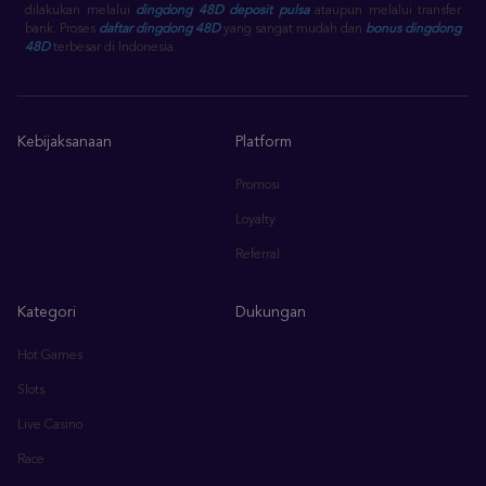
dilakukan melalui
dingdong 48D deposit pulsa
ataupun melalui transfer
bank. Proses
daftar dingdong 48D
yang sangat mudah dan
bonus dingdong
48D
terbesar di Indonesia.
Kebijaksanaan
Platform
Promosi
Loyalty
Referral
Kategori
Dukungan
Hot Games
Slots
Live Casino
Race