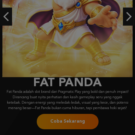
Sweet Bonanza 1000
rez****2
IDR
4,800,000.00
Previous
Ne
Sugar Rush 1000
ag****8
IDR
4,599,600.00
FAT PANDA
Fat Panda adalah slot brand dari Pragmatic Play yang bold dan penuh impact!
Dirancang buat nyita perhatian dan kasih gameplay seru yang nggak
ketebak. Dengan energi yang meledak-ledak, visual yang kece, dan potensi
menang besar—Fat Panda bukan cuma hiburan, tapi pembawa hoki sejati!
Coba Sekarang