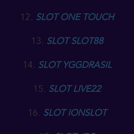
12.
SLOT ONE TOUCH
13.
SLOT SLOT88
14.
SLOT YGGDRASIL
15.
SLOT LIVE22
16.
SLOT IONSLOT