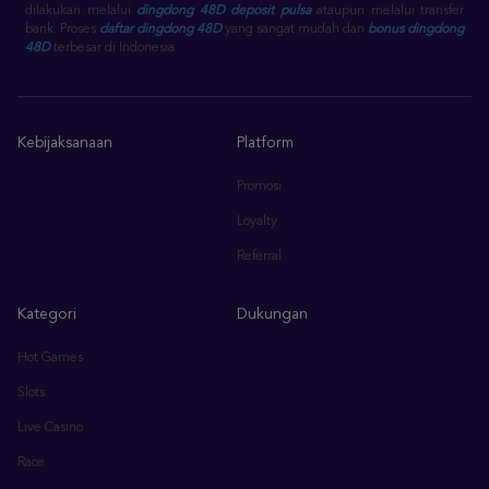
dilakukan melalui
dingdong 48D deposit pulsa
ataupun melalui transfer
bank. Proses
daftar dingdong 48D
yang sangat mudah dan
bonus dingdong
48D
terbesar di Indonesia.
Kebijaksanaan
Platform
Promosi
Loyalty
Referral
Kategori
Dukungan
Hot Games
Slots
Live Casino
Race