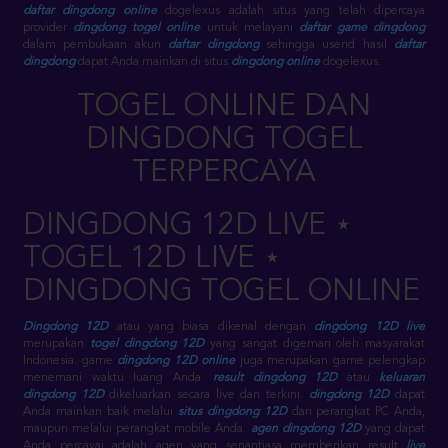
daftar dingdong online
dogelexus adalah situs yang telah dipercaya
provider
dingdong togel online
untuk melayani
daftar game dingdong
dalam pembukaan akun
daftar dingdong
sehingga userid hasil
daftar
dingdong
dapat Anda mainkan di situs
dingdong online
dogelexus.
TOGEL ONLINE DAN
DINGDONG TOGEL
TERPERCAYA
DINGDONG 12D LIVE ⋆
TOGEL 12D LIVE ⋆
DINGDONG TOGEL ONLINE
Dingdong 12D
atau yang biasa dikenal dengan
dingdong 12D live
merupakan
togel dingdong 12D
yang sangat digemari oleh masyarakat
Indonesia. game
dingdong 12D online
juga merupakan game pelengkap
menemani waktu luang Anda.
result dingdong 12D
atau
keluaran
dingdong 12D
dikeluarkan secara live dan terkini.
dingdong 12D
dapat
Anda mainkan baik melalui
situs dingdong 12D
dari perangkat PC Anda,
maupun melalui perangkat mobile Anda.
agen dingdong 12D
yang dapat
Anda percayai adalah agen yang senantiasa memberikan result
live