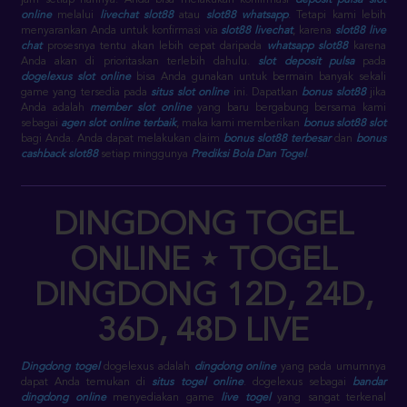
jam setiap harinya. Anda bisa melakukan konfirmasi
deposit pulsa slot
online
melalui
livechat slot88
atau
slot88 whatsapp
. Tetapi kami lebih
menyarankan Anda untuk konfirmasi via
slot88 livechat
, karena
slot88 live
chat
prosesnya tentu akan lebih cepat daripada
whatsapp slot88
karena
Anda akan di prioritaskan terlebih dahulu.
slot deposit pulsa
pada
dogelexus slot online
bisa Anda gunakan untuk bermain banyak sekali
game yang tersedia pada
situs slot online
ini. Dapatkan
bonus slot88
jika
Anda adalah
member slot online
yang baru bergabung bersama kami
sebagai
agen slot online terbaik
, maka kami memberikan
bonus slot88 slot
bagi Anda. Anda dapat melakukan claim
bonus slot88 terbesar
dan
bonus
cashback slot88
setiap minggunya
Prediksi Bola Dan Togel
.
DINGDONG TOGEL
ONLINE ⋆ TOGEL
DINGDONG 12D, 24D,
36D, 48D LIVE
Dingdong togel
dogelexus adalah
dingdong online
yang pada umumnya
dapat Anda temukan di
situs togel online
. dogelexus sebagai
bandar
dingdong online
menyediakan game
live togel
yang sangat terkenal