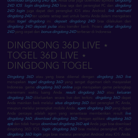
download dingdong 24D apk
, Anda bisa juga download aplikasi
dingdong
24D IOS
.
login dingdong 24D
bisa saja dari perangkat PC dan
dingdong
24D login
juga dapat dari perangkat IOS atau Android.
link alternatif
dingdong 24D
ter update setiap saat untuk bantu Anda dalam mengakses
situs
togel dingdong
ini.
deposit dingdong 24D
bisa dilakukan dari
dingdong 24D deposit pulsa
atau transfer bank. Proses
daftar dingdong
24D
yang cepat dan
bonus dingdong 24D
terbesar di Indonesia
DINGDONG 36D LIVE ⋆
TOGEL 36D LIVE ⋆
DINGDONG TOGEL
Dingdong 36D
atau yang biasa dikenal dengan
dingdong 36D live
merupakan
togel dingdong 36D
yang sangat digemari oleh masyarakat
Indonesia. game
dingdong 36D online
juga merupakan game pelengkap
menemani waktu luang Anda.
result dingdong 36D
atau
keluaran
dingdong 36D
dikeluarkan secara live dan terkini.
dingdong 36D
dapat
Anda mainkan baik melalui
situs dingdong 36D
dari perangkat PC Anda,
maupun melalui perangkat mobile Anda.
agen dingdong 36D
yang dapat
Anda percayai adalah agen yang senantiasa memberikan result
live
dingdong 36D
,
download dingdong 36D
dengan aplikasi
dingdong 36D
apk
dan tidak hanya
download dingdong 36D apk
Anda juga bisa download
dingdong 36D IOS.
login dingdong 36D
bisa melalui perangkat PC dan
dingdong 36D login
juga bisa melalui perangkat Android atau IOS Anda.