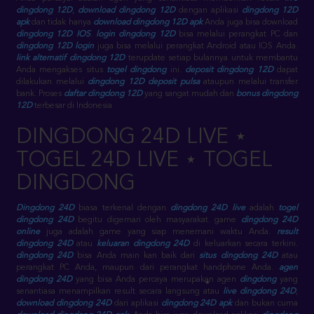
dingdong 12D
,
download dingdong 12D
dengan aplikasi
dingdong 12D
apk
dan tidak hanya
download dingdong 12D apk
Anda juga bisa download
dingdong 12D IOS
.
login dingdong 12D
bisa melalui perangkat PC dan
dingdong 12D login
juga bisa melalui perangkat Android atau IOS Anda.
link alternatif dingdong 12D
terupdate setiap bulannya untuk membantu
Anda mengakses situs
togel dingdong
ini.
deposit dingdong 12D
dapat
dilakukan melalui
dingdong 12D deposit pulsa
ataupun melalui transfer
bank. Proses
daftar dingdong 12D
yang sangat mudah dan
bonus dingdong
12D
terbesar di Indonesia
DINGDONG 24D LIVE ⋆
TOGEL 24D LIVE ⋆ TOGEL
DINGDONG
Dingdong 24D
biasa terkenal dengan
dingdong 24D live
adalah
togel
dingdong 24D
begitu digemari oleh masyarakat. game
dingdong 24D
online
juga adalah game yang siap menemani waktu Anda.
result
dingdong 24D
atau
keluaran dingdong 24D
di keluarkan secara terkini.
dingdong 24D
bisa Anda main kan baik dari
situs dingdong 24D
atau
perangkat PC Anda, maupun dari perangkat handphone Anda.
agen
dingdong 24D
yang bisa Anda percaya merupakan agen
dingdong
yang
senantiasa menampilkan result secara langsung atau
live dingdong 24D
,
download dingdong 24D
dari aplikasi
dingdong 24D apk
dan bukan cuma