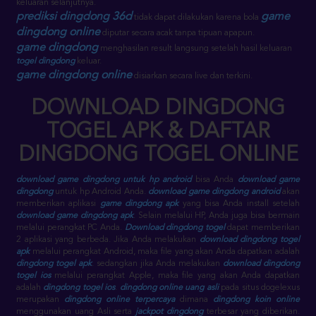
keluaran selanjutnya.
prediksi dingdong 36d
game
tidak dapat dilakukan karena bola
dingdong online
diputar secara acak tanpa tipuan apapun.
game dingdong
menghasilan result langsung setelah hasil keluaran
togel dingdong
keluar.
game dingdong online
disiarkan secara live dan terkini.
DOWNLOAD DINGDONG
TOGEL APK & DAFTAR
DINGDONG TOGEL ONLINE
download game dingdong untuk hp android
bisa Anda
download game
dingdong
untuk hp Android Anda.
download game dingdong android
akan
memberikan aplikasi
game dingdong apk
yang bisa Anda install setelah
download game dingdong apk
. Selain melalui HP, Anda juga bisa bermain
melalui perangkat PC Anda.
Download dingdong togel
dapat memberikan
2 aplikasi yang berbeda. Jika Anda melakukan
download dingdong togel
apk
melalui perangkat Android, maka file yang akan Anda dapatkan adalah
dingdong togel apk
. sedangkan jika Anda melakukan
download dingdong
togel ios
melalui perangkat Apple, maka file yang akan Anda dapatkan
adalah
dingdong togel ios
.
dingdong online uang asli
pada situs dogelexus
merupakan
dingdong online terpercaya
dimana
dingdong koin online
menggunakan uang Asli serta
jackpot dingdong
terbesar yang diberikan.