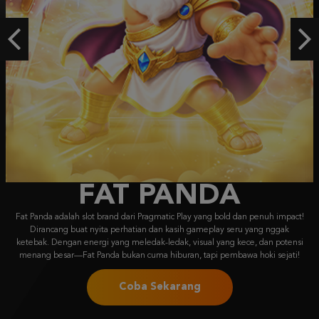
Mahjong Wins 3 – Black Scatter
p****3
IDR
3,825,000.00
Previous
Ne
Gates of Olympus 1000
gond****n
IDR
3,749,240.00
FAT PANDA
Fat Panda adalah slot brand dari Pragmatic Play yang bold dan penuh impact!
Dirancang buat nyita perhatian dan kasih gameplay seru yang nggak
ketebak. Dengan energi yang meledak-ledak, visual yang kece, dan potensi
menang besar—Fat Panda bukan cuma hiburan, tapi pembawa hoki sejati!
Coba Sekarang