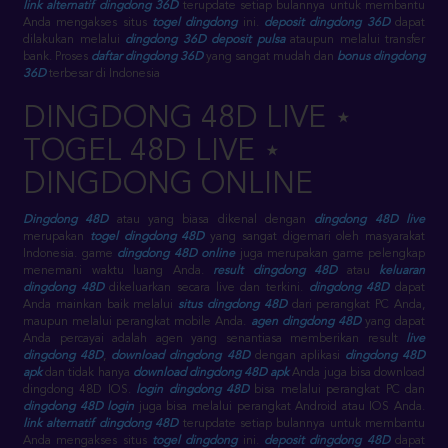
link alternatif dingdong 36D
terupdate setiap bulannya untuk membantu
Anda mengakses situs
togel dingdong
ini.
deposit dingdong 36D
dapat
dilakukan melalui
dingdong 36D deposit pulsa
ataupun melalui transfer
bank. Proses
daftar dingdong 36D
yang sangat mudah dan
bonus dingdong
36D
terbesar di Indonesia
DINGDONG 48D LIVE ⋆
TOGEL 48D LIVE ⋆
DINGDONG ONLINE
Dingdong 48D
atau yang biasa dikenal dengan
dingdong 48D live
merupakan
togel dingdong 48D
yang sangat digemari oleh masyarakat
Indonesia. game
dingdong 48D online
juga merupakan game pelengkap
menemani waktu luang Anda.
result dingdong 48D
atau
keluaran
dingdong 48D
dikeluarkan secara live dan terkini.
dingdong 48D
dapat
Anda mainkan baik melalui
situs dingdong 48D
dari perangkat PC Anda,
maupun melalui perangkat mobile Anda.
agen dingdong 48D
yang dapat
Anda percayai adalah agen yang senantiasa memberikan result
live
dingdong 48D
,
download dingdong 48D
dengan aplikasi
dingdong 48D
apk
dan tidak hanya
download dingdong 48D apk
Anda juga bisa download
dingdong 48D IOS.
login dingdong 48D
bisa melalui perangkat PC dan
dingdong 48D login
juga bisa melalui perangkat Android atau IOS Anda.
link alternatif dingdong 48D
terupdate setiap bulannya untuk membantu
Anda mengakses situs
togel dingdong
ini.
deposit dingdong 48D
dapat