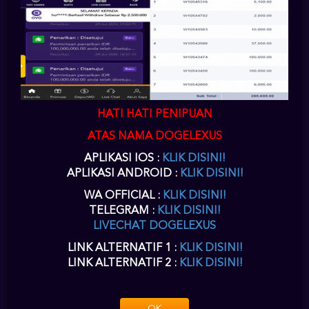
joker123
.
slot88 daftar
akun slot online
dengan proses yang cepat dapat
Anda terima sesaat setelah
daftar joker777
selesai Anda isikan datanya
dengan lengkap.
slot88 daftar
hanya membutuhkan waktu beberapa menit
untuk pengisian form
daftar joker888
disitus
joker 123
atau
slot88
sebagai
joker game
terpercaya.
slot88 online
,
joker888
,
joker123
,
jokergaming
,
joker1788
,
joker8868
,
joker777
,
joker688
sebagai alternatif
joker slot
pada
situs dogelexus
joker gaming
.
DOWNLOAD SLOT88 APK
HATI HATI PENIPUAN
SLOT SLOT88 LOGIN VERSI
ATAS NAMA DOGELEXUS
TERBARU
APLIKASI IOS :
KLIK DISINI!
APLIKASI ANDROID :
KLIK DISINI!
joker download
Setelah Anda melakukan
pendaftaran akun slot88
di
dogelexus, maka selanjutnya Anda dapat melakukan
download slot88
apk,
WA OFFICIAL :
KLIK DISINI!
aplikasi
slot88 apk
android dogelexus ini mendukung Anda dalam bermain
TELEGRAM :
KLIK DISINI!
melalui perangkat mobile smartphone Anda. Baik melalui PC atau mobile
LIVECHAT DOGELEXUS
dimana saja dan kapan saja dapat Anda mainkan semua game yang ada di
slot dogelexus ini.
slot88 download
dapat Anda
download aplikasi joker
LINK ALTERNATIF 1 :
KLIK DISINI!
123
melalui Android dan IOS.
slot88 download apk
bisa langsung diinstal
setelah Anda
download aplikasi slot88
nya.
download joker 123
lebih baik
LINK ALTERNATIF 2 :
KLIK DISINI!
segera Anda download setelah
daftar akun slot88
sehingga lebih
memudahkan Anda untuk
login slot88
.
download slot88
ini terletak pada
menu daftar
slot88 apk download
yang ada pada kanan menu utama pada
situs
dogelexus slot online
ini.
slot88 android download
untuk perangkat