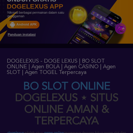
DOGELEXUS APP
Nikmati berbagai permainan dalam satu
genggaman
Android APK
Panduan instalasi
DOGELEXUS - DOGE LEXUS | BO SLOT
ONLINE | Agen BOLA | Agen CASINO | Agen
SLOT | Agen TOGEL Terpercaya
BO SLOT ONLINE
DOGELEXUS
⋆
SITUS
ONLINE AMAN &
TERPERCAYA