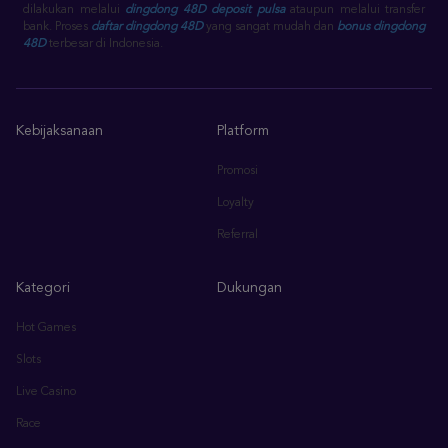
dilakukan melalui
dingdong 48D deposit pulsa
ataupun melalui transfer
bank. Proses
daftar dingdong 48D
yang sangat mudah dan
bonus dingdong
48D
terbesar di Indonesia.
Kebijaksanaan
Platform
Promosi
Loyalty
Referral
Kategori
Dukungan
Hot Games
Slots
Live Casino
Race