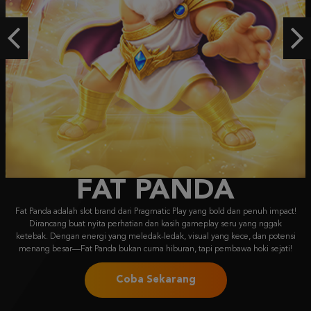
Gates of Olympus Super Scatter
bomb****5
IDR
2,665,400.00
Previous
Ne
Mahjong Wins 3 – Black Scatter
p****3
IDR
2,527,000.00
FAT PANDA
Fat Panda adalah slot brand dari Pragmatic Play yang bold dan penuh impact!
Dirancang buat nyita perhatian dan kasih gameplay seru yang nggak
ketebak. Dengan energi yang meledak-ledak, visual yang kece, dan potensi
menang besar—Fat Panda bukan cuma hiburan, tapi pembawa hoki sejati!
Coba Sekarang