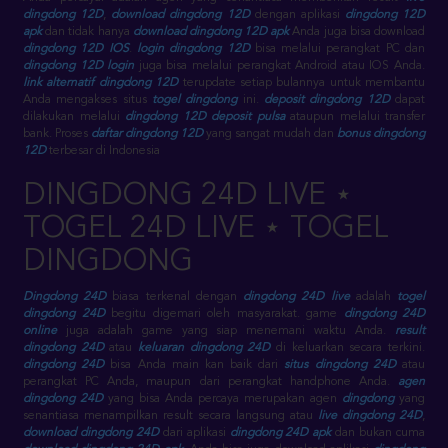
dingdong 12D
,
download dingdong 12D
dengan aplikasi
dingdong 12D
apk
dan tidak hanya
download dingdong 12D apk
Anda juga bisa download
dingdong 12D IOS
.
login dingdong 12D
bisa melalui perangkat PC dan
dingdong 12D login
juga bisa melalui perangkat Android atau IOS Anda.
link alternatif dingdong 12D
terupdate setiap bulannya untuk membantu
Anda mengakses situs
togel dingdong
ini.
deposit dingdong 12D
dapat
dilakukan melalui
dingdong 12D deposit pulsa
ataupun melalui transfer
bank. Proses
daftar dingdong 12D
yang sangat mudah dan
bonus dingdong
12D
terbesar di Indonesia
DINGDONG 24D LIVE ⋆
TOGEL 24D LIVE ⋆ TOGEL
DINGDONG
Dingdong 24D
biasa terkenal dengan
dingdong 24D live
adalah
togel
dingdong 24D
begitu digemari oleh masyarakat. game
dingdong 24D
online
juga adalah game yang siap menemani waktu Anda.
result
dingdong 24D
atau
keluaran dingdong 24D
di keluarkan secara terkini.
dingdong 24D
bisa Anda main kan baik dari
situs dingdong 24D
atau
perangkat PC Anda, maupun dari perangkat handphone Anda.
agen
dingdong 24D
yang bisa Anda percaya merupakan agen
dingdong
yang
senantiasa menampilkan result secara langsung atau
live dingdong 24D
,
download dingdong 24D
dari aplikasi
dingdong 24D apk
dan bukan cuma