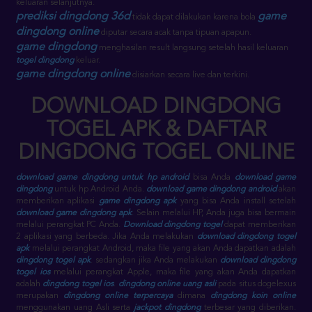
keluaran selanjutnya.
prediksi dingdong 36d
game
tidak dapat dilakukan karena bola
dingdong online
diputar secara acak tanpa tipuan apapun.
game dingdong
menghasilan result langsung setelah hasil keluaran
togel dingdong
keluar.
game dingdong online
disiarkan secara live dan terkini.
DOWNLOAD DINGDONG
TOGEL APK & DAFTAR
DINGDONG TOGEL ONLINE
download game dingdong untuk hp android
bisa Anda
download game
dingdong
untuk hp Android Anda.
download game dingdong android
akan
memberikan aplikasi
game dingdong apk
yang bisa Anda install setelah
download game dingdong apk
. Selain melalui HP, Anda juga bisa bermain
melalui perangkat PC Anda.
Download dingdong togel
dapat memberikan
2 aplikasi yang berbeda. Jika Anda melakukan
download dingdong togel
apk
melalui perangkat Android, maka file yang akan Anda dapatkan adalah
dingdong togel apk
. sedangkan jika Anda melakukan
download dingdong
togel ios
melalui perangkat Apple, maka file yang akan Anda dapatkan
adalah
dingdong togel ios
.
dingdong online uang asli
pada situs dogelexus
merupakan
dingdong online terpercaya
dimana
dingdong koin online
menggunakan uang Asli serta
jackpot dingdong
terbesar yang diberikan.