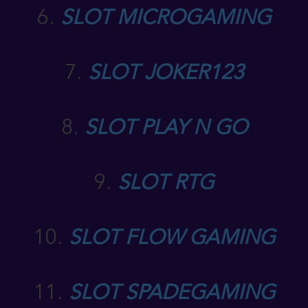
6.
SLOT MICROGAMING
7.
SLOT JOKER123
8.
SLOT PLAY N GO
9.
SLOT RTG
10.
SLOT FLOW GAMING
11.
SLOT SPADEGAMING