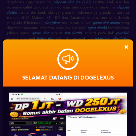
dogelexus juga menerima
deposit slot via OVO
, GOPAY, Link Aja dan
semua e-wallet yang ada di Indonesia serta dogelexus menerima
deposit
slot88
via transfer bank lokal yang ada di Indonesia yang pada umumnya
meliputi BCA, Mandiri, BNI, BRI dan Danamon serta semua bank daerah
yang ada di Indonesia.
slot joker
merupakan pilihan
game slot online
yang
digemari masyarat Indonesia. dogelexus sebagai
agen slot88
memberikan
pilihan game
game slot
seperti
slot slot88
, seperti pada link
gwc388
sebagai alternatif
slot88 slot
, selain itu terdapat juga
joker777
,
joker1788
,
joker8868
,
joker888
,
joker688
,
joker slot
sebagai link alternatif
joker
×
gaming
slot.
slot88 game
sebagai
agen slot88 terpercaya
menyediakan
slot
game joker
.
slot88 online
berjalan selama 24 jam setiap harinya, sehingga
dogelexus slot online
sebagai
agen slot slot88
juga online 24 jam pada
game
slot88 casino
.
DAFTAR SLOT88
⋆
AKUN
SELAMAT DATANG DI DOGELEXUS
SLOT ONLINE JOKER123
SLOT
daftar slot88
di dogelexus
situs online slot
untuk akun
slot88
bisa Anda
lakukan pada menu
daftar slot88 slot
yang ada diatas kanan pada situs
daftar joker gaming
ini.
situs slot88
telah berkerja sama dengan
doge lexus
slot online
menyediakan
game joker
.
daftar akun joker gaming
harus Anda
lengkapi agar
situs slot88
dapat memberikan Anda
userid slot88
disaat
Anda
daftar joker123
di
www joker123
sebagai situs alternatif
login