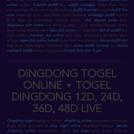
jam setiap harinya. Anda bisa melakukan konfirmasi
deposit pulsa slot
online
melalui
livechat slot88
atau
slot88 whatsapp
. Tetapi kami lebih
menyarankan Anda untuk konfirmasi via
slot88 livechat
, karena
slot88 live
chat
prosesnya tentu akan lebih cepat daripada
whatsapp slot88
karena
Anda akan di prioritaskan terlebih dahulu.
slot deposit pulsa
pada
dogelexus slot online
bisa Anda gunakan untuk bermain banyak sekali
game yang tersedia pada
situs slot online
ini. Dapatkan
bonus slot88
jika
Anda adalah
member slot online
yang baru bergabung bersama kami
sebagai
agen slot online terbaik
, maka kami memberikan
bonus slot88 slot
bagi Anda. Anda dapat melakukan claim
bonus slot88 terbesar
dan
bonus
cashback slot88
setiap minggunya
Prediksi Bola Dan Togel
.
DINGDONG TOGEL
ONLINE ⋆ TOGEL
DINGDONG 12D, 24D,
36D, 48D LIVE
Dingdong togel
dogelexus adalah
dingdong online
yang pada umumnya
dapat Anda temukan di
situs togel online
. dogelexus sebagai
bandar
dingdong online
menyediakan game
live togel
yang sangat terkenal