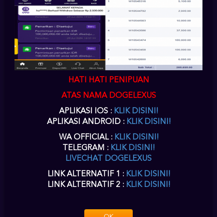
joker123
.
slot88 daftar
akun slot online
dengan proses yang cepat dapat
Anda terima sesaat setelah
daftar joker777
selesai Anda isikan datanya
dengan lengkap.
slot88 daftar
hanya membutuhkan waktu beberapa menit
untuk pengisian form
daftar joker888
disitus
joker 123
atau
slot88
sebagai
joker game
terpercaya.
slot88 online
,
joker888
,
joker123
,
jokergaming
,
joker1788
,
joker8868
,
joker777
,
joker688
sebagai alternatif
joker slot
pada
situs dogelexus
joker gaming
.
DOWNLOAD SLOT88 APK
HATI HATI PENIPUAN
SLOT SLOT88 LOGIN VERSI
ATAS NAMA DOGELEXUS
TERBARU
APLIKASI IOS :
KLIK DISINI!
APLIKASI ANDROID :
KLIK DISINI!
joker download
Setelah Anda melakukan
pendaftaran akun slot88
di
dogelexus, maka selanjutnya Anda dapat melakukan
download slot88
apk,
WA OFFICIAL :
KLIK DISINI!
aplikasi
slot88 apk
android dogelexus ini mendukung Anda dalam bermain
TELEGRAM :
KLIK DISINI!
melalui perangkat mobile smartphone Anda. Baik melalui PC atau mobile
LIVECHAT DOGELEXUS
dimana saja dan kapan saja dapat Anda mainkan semua game yang ada di
slot dogelexus ini.
slot88 download
dapat Anda
download aplikasi joker
LINK ALTERNATIF 1 :
KLIK DISINI!
123
melalui Android dan IOS.
slot88 download apk
bisa langsung diinstal
setelah Anda
download aplikasi slot88
nya.
download joker 123
lebih baik
LINK ALTERNATIF 2 :
KLIK DISINI!
segera Anda download setelah
daftar akun slot88
sehingga lebih
memudahkan Anda untuk
login slot88
.
download slot88
ini terletak pada
menu daftar
slot88 apk download
yang ada pada kanan menu utama pada
situs
dogelexus slot online
ini.
slot88 android download
untuk perangkat