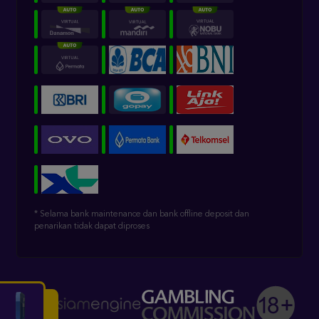
* Selama bank maintenance dan bank offline deposit dan
penarikan tidak dapat diproses