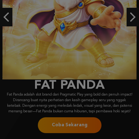
Gates of Olympus 1000
zepriz****l
IDR
1,949,800.00
Previous
Ne
Starlight Princess Super Scatter
m***o
IDR
1,745,080.00
FAT PANDA
Fat Panda adalah slot brand dari Pragmatic Play yang bold dan penuh impact!
Dirancang buat nyita perhatian dan kasih gameplay seru yang nggak
ketebak. Dengan energi yang meledak-ledak, visual yang kece, dan potensi
menang besar—Fat Panda bukan cuma hiburan, tapi pembawa hoki sejati!
Coba Sekarang