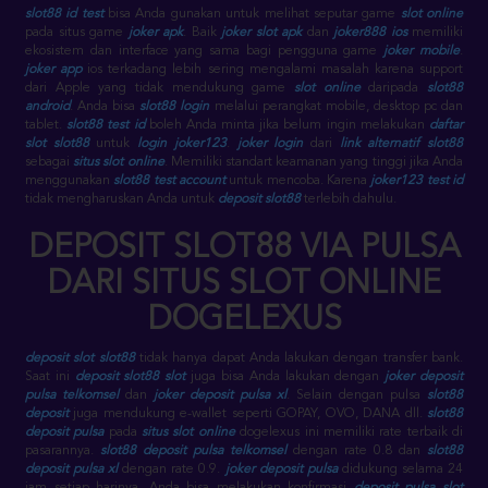
slot88 id test
bisa Anda gunakan untuk melihat seputar game
slot online
pada situs game
joker apk
. Baik
joker slot apk
dan
joker888 ios
memiliki
ekosistem dan interface yang sama bagi pengguna game
joker mobile
.
joker app
ios terkadang lebih sering mengalami masalah karena support
dari Apple yang tidak mendukung game
slot online
daripada
slot88
android
. Anda bisa
slot88 login
melalui perangkat mobile, desktop pc dan
tablet.
slot88 test id
boleh Anda minta jika belum ingin melakukan
daftar
slot slot88
untuk
login joker123
.
joker login
dari
link alternatif slot88
sebagai
situs slot online
. Memiliki standart keamanan yang tinggi jika Anda
menggunakan
slot88 test account
untuk mencoba. Karena
joker123 test id
tidak mengharuskan Anda untuk
deposit slot88
terlebih dahulu.
DEPOSIT SLOT88 VIA PULSA
DARI SITUS SLOT ONLINE
DOGELEXUS
deposit slot slot88
tidak hanya dapat Anda lakukan dengan transfer bank.
Saat ini
deposit slot88 slot
juga bisa Anda lakukan dengan
joker deposit
pulsa telkomsel
dan
joker deposit pulsa xl
. Selain dengan pulsa
slot88
deposit
juga mendukung e-wallet seperti GOPAY, OVO, DANA dll.
slot88
deposit pulsa
pada
situs slot online
dogelexus ini memiliki rate terbaik di
pasarannya.
slot88 deposit pulsa telkomsel
dengan rate 0.8 dan
slot88
deposit pulsa xl
dengan rate 0.9.
joker deposit pulsa
didukung selama 24