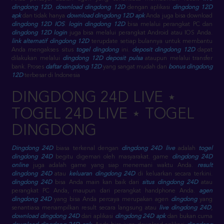
dingdong 12D
,
download dingdong 12D
dengan aplikasi
dingdong 12D
apk
dan tidak hanya
download dingdong 12D apk
Anda juga bisa download
dingdong 12D IOS
.
login dingdong 12D
bisa melalui perangkat PC dan
dingdong 12D login
juga bisa melalui perangkat Android atau IOS Anda.
link alternatif dingdong 12D
terupdate setiap bulannya untuk membantu
Anda mengakses situs
togel dingdong
ini.
deposit dingdong 12D
dapat
dilakukan melalui
dingdong 12D deposit pulsa
ataupun melalui transfer
bank. Proses
daftar dingdong 12D
yang sangat mudah dan
bonus dingdong
12D
terbesar di Indonesia
DINGDONG 24D LIVE ⋆
TOGEL 24D LIVE ⋆ TOGEL
DINGDONG
Dingdong 24D
biasa terkenal dengan
dingdong 24D live
adalah
togel
dingdong 24D
begitu digemari oleh masyarakat. game
dingdong 24D
online
juga adalah game yang siap menemani waktu Anda.
result
dingdong 24D
atau
keluaran dingdong 24D
di keluarkan secara terkini.
dingdong 24D
bisa Anda main kan baik dari
situs dingdong 24D
atau
perangkat PC Anda, maupun dari perangkat handphone Anda.
agen
dingdong 24D
yang bisa Anda percaya merupakan agen
dingdong
yang
senantiasa menampilkan result secara langsung atau
live dingdong 24D
,
download dingdong 24D
dari aplikasi
dingdong 24D apk
dan bukan cuma