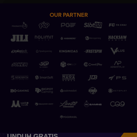
OUR PARTNER
UNDUH GRATIS