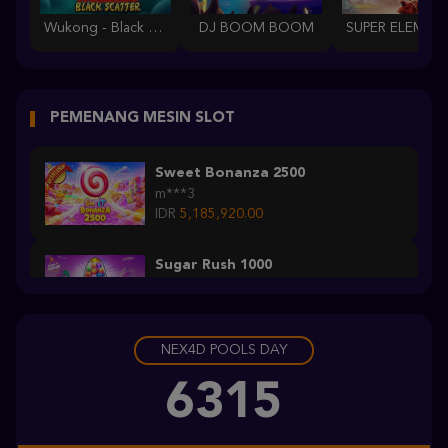
Wukong - Black Scatter
DJ BOOM BOOM
PEMENANG MESIN SLOT
Sweet Bonanza 2500
m***3
IDR
5,185,920.00
Sugar Rush 1000
ag****8
IDR
4,886,400.00
NEX4D POOLS DAY
Mahjong Wins Triple Pot
suka****x
6315
IDR
4,011,168.00