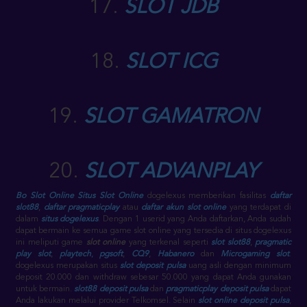
17.
SLOT JDB
18.
SLOT ICG
19.
SLOT GAMATRON
20.
SLOT ADVANPLAY
Bo Slot Online
Situs Slot Online
dogelexus memberikan fasilitas
daftar
slot88
,
daftar pragmaticplay
atau
daftar akun slot online
yang terdapat di
dalam
situs dogelexus
. Dengan 1 userid yang Anda daftarkan, Anda sudah
dapat bermain ke semua game slot online yang tersedia di situs dogelexus
ini meliputi game
slot online
yang terkenal seperti
slot slot88
,
pragmatic
play slot
,
playtech
,
pgsoft
,
CQ9
,
Habanero
dan
Microgaming slot
.
dogelexus merupakan situs
slot deposit pulsa
uang asli dengan minimum
deposit 20.000 dan withdraw sebesar 50.000 yang dapat Anda gunakan
untuk bermain.
slot88 deposit pulsa
dan
pragmaticplay deposit pulsa
dapat
Anda lakukan melalui provider Telkomsel. Selain
slot online deposit pulsa
,