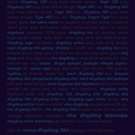
seperti
Dingdong 12D
yang biasa dikenal dengan
Togel 12D
Live,
Dingdong 24D
yang biasa dikenal dengan
Togel 24D
Live,
Dingdong 36D
yang biasa dikenal dengan
Togel 36D
Live,
Dingdong 48D
yang biasa
dikenal dengan
Togel 48D
Live dan
Dingdong Dragon Tiger
live casino
online. game
live casino online
ini sangatlah di gemari karena mudahnya
dalam game serta kemudahan dalam memenangkan game ini karena
dogelexus
menjamin 100% game
dingdong live
ini disiarkan secara
langsung dan update serta dalam waktu yang sama saat Anda mainkan.
dingdong togel
merupakan
dingdong online
yang tidak sama dengan
togel dingdong
hkb gaming
.
dindong
ini adalah versi
dingdong live
yang
berbeda server, tetapi memiliki keseruan bermain yang sama. game
ding
dong
pada situs dogelexus
live dingdong
ini dapat Anda sanding dan tidak
kalah dengan situs
totojitu
,
8togel
,
rgotogel
,
jayatogel
,
afatogel
,
togelcc
,
brotogel
dan
eyang togel
yang dikeluarkan oleh provider HKB gaming.
ingdong
ini disiarkan secara live
result dingdong 24d
atau
keluaran
dingdong 24d
,
pengeluaran dingdong 24d
,
result dingdong 36d jayatogel
tidak akan sama dengan
result dingdong 36d dogelexus
karena perbedaan
provider dari game yang di adopsi oleh dogelexus.
dingdong online
dogelexus terdiri dari
dingdong 12d
,
dingdong 24d
,
dingdong 36d
,
dingdong 48d
,
dingdong sicbo
dan
dingdong togel online
lainnya.
situs
dingdong online
dogelexus adalah
situs dingdong
yang beroperasi 24 jam.
live dingdong 24d
dan
live dingdong 36d
disiarkan secara live dan terkini
situs dingdong terpercaya
sehingga dogelexus merupakan
.
dingdong online terpercaya
juga memiliki ciri-ciri sebagai berikut :
rumus dingdong 36d
tidak ada
yang dapat menebak Angka