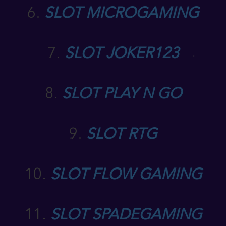
6.
SLOT MICROGAMING
7.
SLOT JOKER123
8.
SLOT PLAY N GO
9.
SLOT RTG
10.
SLOT FLOW GAMING
11.
SLOT SPADEGAMING