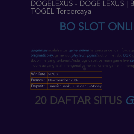
DOGELEXUS - DOGE LEXUS | B
TOGEL Terpercaya
BO SLOT ONL
dogelexus
adalah situs
game online
terpercaya dengan fokus g
pragmaticplay
, game slot
playtech
,
pgsoft
slot online
, slot
CQ9
,
slot online yang terkenal, Anda juga dapat bermain game live
ca
Indonesia yang telah mengenal game ini. Karena game ini mer
Win Rate :
98% ⚡
Promosi :
Newmember 20%
Deposit :
Transfer Bank, Pulsa dan E-Money
20 DAFTAR SITUS
G