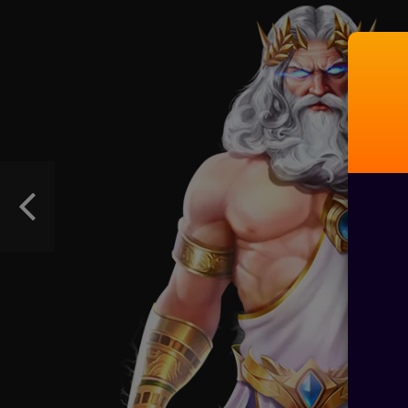
Previous