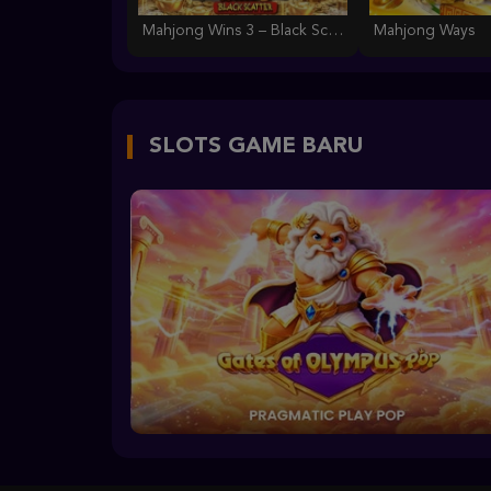
Mahjong Wins 3 – Black Scatter
Mahjong Ways
SLOTS GAME BARU