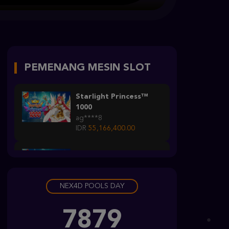
PEMENANG MESIN SLOT
Starlight Princess™
1000
ag****8
IDR
55,166,400.00
Starlight Princess™
own
Epic Ze Zeus
BANDITO RETURNS
1000
ag****8
IDR
21,657,000.00
NEX4D POOLS DAY
Starlight Princess™
7879
1000