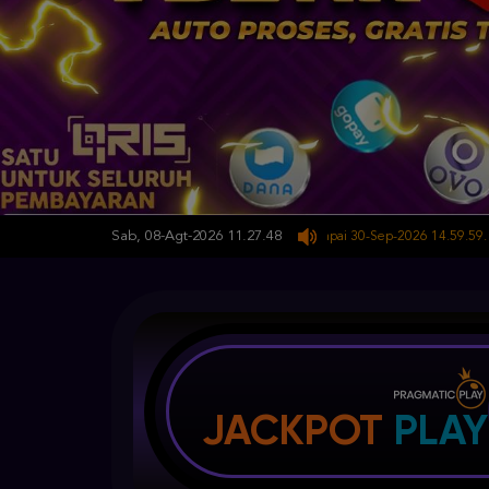
Sab, 08-Agt-2026 11.27.48
al Sports pada 30-Jun-2026 dari 14.59.59 sampai 30-Sep-2026 14.59.59. Selama wak
JACKPOT
PLAY