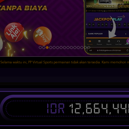
tu ini, PP Virtual Sports permainan tidak akan tersedia. Kami memohon maaf atas 
IDR
12,664,4