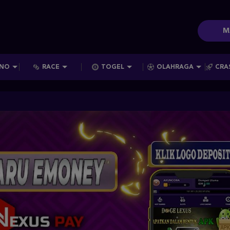
M
INO
RACE
TOGEL
OLAHRAGA
CRA