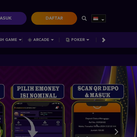
ASUK
DAFTAR
SH GAME
ARCADE
POKER
E-SPORTS