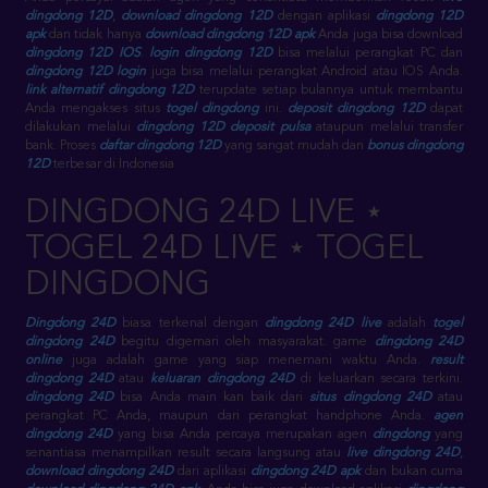
dingdong 12D
,
download dingdong 12D
dengan aplikasi
dingdong 12D
apk
dan tidak hanya
download dingdong 12D apk
Anda juga bisa download
dingdong 12D IOS
.
login dingdong 12D
bisa melalui perangkat PC dan
dingdong 12D login
juga bisa melalui perangkat Android atau IOS Anda.
link alternatif dingdong 12D
terupdate setiap bulannya untuk membantu
Anda mengakses situs
togel dingdong
ini.
deposit dingdong 12D
dapat
dilakukan melalui
dingdong 12D deposit pulsa
ataupun melalui transfer
bank. Proses
daftar dingdong 12D
yang sangat mudah dan
bonus dingdong
12D
terbesar di Indonesia
DINGDONG 24D LIVE ⋆
TOGEL 24D LIVE ⋆ TOGEL
DINGDONG
Dingdong 24D
biasa terkenal dengan
dingdong 24D live
adalah
togel
dingdong 24D
begitu digemari oleh masyarakat. game
dingdong 24D
online
juga adalah game yang siap menemani waktu Anda.
result
dingdong 24D
atau
keluaran dingdong 24D
di keluarkan secara terkini.
dingdong 24D
bisa Anda main kan baik dari
situs dingdong 24D
atau
perangkat PC Anda, maupun dari perangkat handphone Anda.
agen
dingdong 24D
yang bisa Anda percaya merupakan agen
dingdong
yang
senantiasa menampilkan result secara langsung atau
live dingdong 24D
,
download dingdong 24D
dari aplikasi
dingdong 24D apk
dan bukan cuma