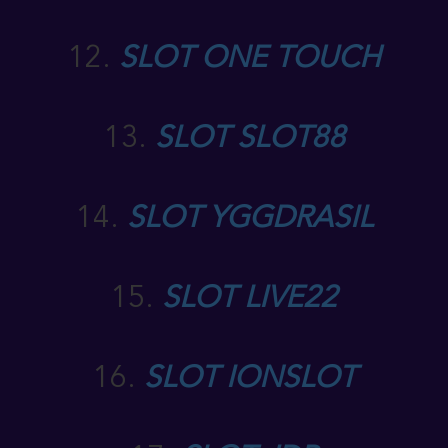
12.
SLOT ONE TOUCH
13.
SLOT SLOT88
14.
SLOT YGGDRASIL
15.
SLOT LIVE22
16.
SLOT IONSLOT