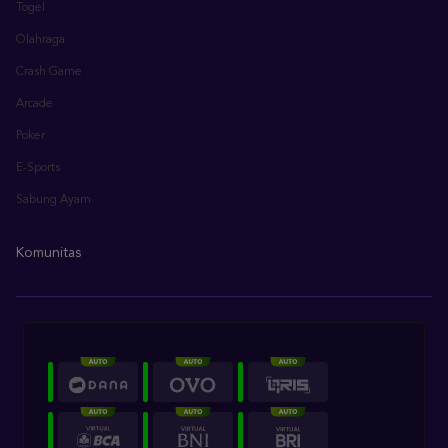
Togel
Olahraga
Crash Game
Arcade
Poker
E-Sports
Sabung Ayam
Komunitas