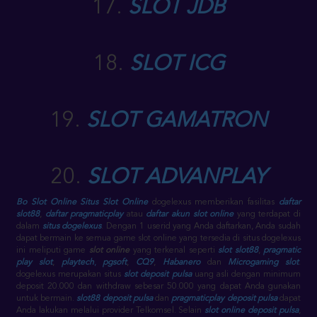
17.
SLOT JDB
18.
SLOT ICG
19.
SLOT GAMATRON
20.
SLOT ADVANPLAY
Bo Slot Online
Situs Slot Online
dogelexus memberikan fasilitas
daftar
slot88
,
daftar pragmaticplay
atau
daftar akun slot online
yang terdapat di
dalam
situs dogelexus
. Dengan 1 userid yang Anda daftarkan, Anda sudah
dapat bermain ke semua game slot online yang tersedia di situs dogelexus
ini meliputi game
slot online
yang terkenal seperti
slot slot88
,
pragmatic
play slot
,
playtech
,
pgsoft
,
CQ9
,
Habanero
dan
Microgaming slot
.
dogelexus merupakan situs
slot deposit pulsa
uang asli dengan minimum
deposit 20.000 dan withdraw sebesar 50.000 yang dapat Anda gunakan
untuk bermain.
slot88 deposit pulsa
dan
pragmaticplay deposit pulsa
dapat
Anda lakukan melalui provider Telkomsel. Selain
slot online deposit pulsa
,