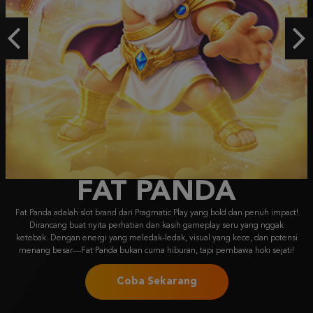
Sweet Bonanza 1000
rez****2
IDR
2,154,400.00
Previous
Ne
Starlight Princess Super Scatter
jay****1
IDR
2,154,000.00
FAT PANDA
Fat Panda adalah slot brand dari Pragmatic Play yang bold dan penuh impact!
Dirancang buat nyita perhatian dan kasih gameplay seru yang nggak
ketebak. Dengan energi yang meledak-ledak, visual yang kece, dan potensi
menang besar—Fat Panda bukan cuma hiburan, tapi pembawa hoki sejati!
Coba Sekarang