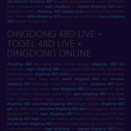
link alternatif dingdong 36D
terupdate setiap bulannya untuk membantu
Anda mengakses situs
togel dingdong
ini.
deposit dingdong 36D
dapat
dilakukan melalui
dingdong 36D deposit pulsa
ataupun melalui transfer
bank. Proses
daftar dingdong 36D
yang sangat mudah dan
bonus dingdong
36D
terbesar di Indonesia
DINGDONG 48D LIVE ⋆
TOGEL 48D LIVE ⋆
DINGDONG ONLINE
Dingdong 48D
atau yang biasa dikenal dengan
dingdong 48D live
merupakan
togel dingdong 48D
yang sangat digemari oleh masyarakat
Indonesia. game
dingdong 48D online
juga merupakan game pelengkap
menemani waktu luang Anda.
result dingdong 48D
atau
keluaran
dingdong 48D
dikeluarkan secara live dan terkini.
dingdong 48D
dapat
Anda mainkan baik melalui
situs dingdong 48D
dari perangkat PC Anda,
maupun melalui perangkat mobile Anda.
agen dingdong 48D
yang dapat
Anda percayai adalah agen yang senantiasa memberikan result
live
dingdong 48D
,
download dingdong 48D
dengan aplikasi
dingdong 48D
apk
dan tidak hanya
download dingdong 48D apk
Anda juga bisa download
dingdong 48D IOS.
login dingdong 48D
bisa melalui perangkat PC dan
dingdong 48D login
juga bisa melalui perangkat Android atau IOS Anda.
link alternatif dingdong 48D
terupdate setiap bulannya untuk membantu
Anda mengakses situs
togel dingdong
ini.
deposit dingdong 48D
dapat