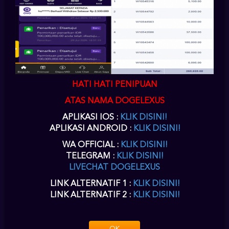
joker123
.
slot88 daftar
akun slot online
dengan proses yang cepat dapat
Anda terima sesaat setelah
daftar joker777
selesai Anda isikan datanya
dengan lengkap.
slot88 daftar
hanya membutuhkan waktu beberapa menit
untuk pengisian form
daftar joker888
disitus
joker 123
atau
slot88
sebagai
joker game
terpercaya.
slot88 online
,
joker888
,
joker123
,
jokergaming
,
joker1788
,
joker8868
,
joker777
,
joker688
sebagai alternatif
joker slot
pada
situs dogelexus
joker gaming
.
DOWNLOAD SLOT88 APK
HATI HATI PENIPUAN
SLOT SLOT88 LOGIN VERSI
ATAS NAMA DOGELEXUS
TERBARU
APLIKASI IOS :
KLIK DISINI!
APLIKASI ANDROID :
KLIK DISINI!
joker download
Setelah Anda melakukan
pendaftaran akun slot88
di
dogelexus, maka selanjutnya Anda dapat melakukan
download slot88
apk,
WA OFFICIAL :
KLIK DISINI!
aplikasi
slot88 apk
android dogelexus ini mendukung Anda dalam bermain
TELEGRAM :
KLIK DISINI!
melalui perangkat mobile smartphone Anda. Baik melalui PC atau mobile
LIVECHAT DOGELEXUS
dimana saja dan kapan saja dapat Anda mainkan semua game yang ada di
slot dogelexus ini.
slot88 download
dapat Anda
download aplikasi joker
LINK ALTERNATIF 1 :
KLIK DISINI!
123
melalui Android dan IOS.
slot88 download apk
bisa langsung diinstal
setelah Anda
download aplikasi slot88
nya.
download joker 123
lebih baik
LINK ALTERNATIF 2 :
KLIK DISINI!
segera Anda download setelah
daftar akun slot88
sehingga lebih
memudahkan Anda untuk
login slot88
.
download slot88
ini terletak pada
menu daftar
slot88 apk download
yang ada pada kanan menu utama pada
situs
dogelexus slot online
ini.
slot88 android download
untuk perangkat