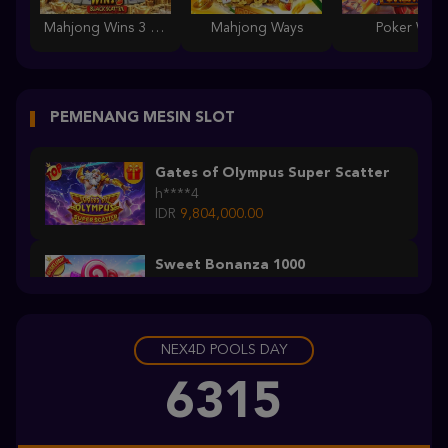
Mahjong Wins 3 – Black Scatter
Mahjong Ways
Poker Win
PEMENANG MESIN SLOT
Gates of Olympus Super Scatter
h****4
IDR
9,804,000.00
Sweet Bonanza 1000
rez****2
IDR
4,800,000.00
NEX4D POOLS DAY
Gates of Olympus Super Scatter
h****4
6315
IDR
4,422,000.00