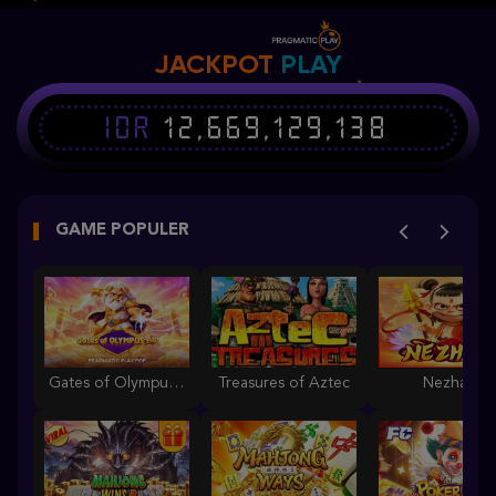
JACKPOT
PLAY
IDR
12,669,129,138
GAME POPULER
Gates of Olympus POP
Treasures of Aztec
Nezha 2