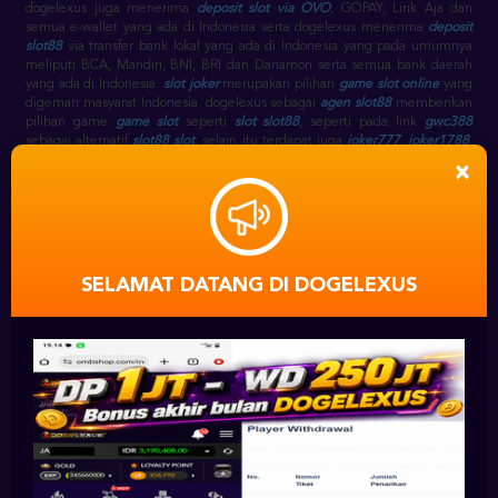
dogelexus juga menerima
deposit slot via OVO
, GOPAY, Link Aja dan
semua e-wallet yang ada di Indonesia serta dogelexus menerima
deposit
slot88
via transfer bank lokal yang ada di Indonesia yang pada umumnya
meliputi BCA, Mandiri, BNI, BRI dan Danamon serta semua bank daerah
yang ada di Indonesia.
slot joker
merupakan pilihan
game slot online
yang
digemari masyarat Indonesia. dogelexus sebagai
agen slot88
memberikan
pilihan game
game slot
seperti
slot slot88
, seperti pada link
gwc388
sebagai alternatif
slot88 slot
, selain itu terdapat juga
joker777
,
joker1788
,
joker8868
,
joker888
,
joker688
,
joker slot
sebagai link alternatif
joker
×
gaming
slot.
slot88 game
sebagai
agen slot88 terpercaya
menyediakan
slot
game joker
.
slot88 online
berjalan selama 24 jam setiap harinya, sehingga
dogelexus slot online
sebagai
agen slot slot88
juga online 24 jam pada
game
slot88 casino
.
DAFTAR SLOT88
⋆
AKUN
SELAMAT DATANG DI DOGELEXUS
SLOT ONLINE JOKER123
SLOT
daftar slot88
di dogelexus
situs online slot
untuk akun
slot88
bisa Anda
lakukan pada menu
daftar slot88 slot
yang ada diatas kanan pada situs
daftar joker gaming
ini.
situs slot88
telah berkerja sama dengan
doge lexus
slot online
menyediakan
game joker
.
daftar akun joker gaming
harus Anda
lengkapi agar
situs slot88
dapat memberikan Anda
userid slot88
disaat
Anda
daftar joker123
di
www joker123
sebagai situs alternatif
login