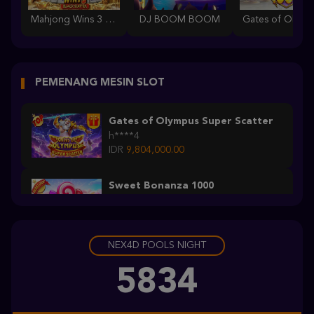
Mahjong Wins 3 – Black Scatter
DJ BOOM BOOM
PEMENANG MESIN SLOT
Gates of Olympus Super Scatter
h****4
IDR
9,804,000.00
Sweet Bonanza 1000
f***r
IDR
7,395,220.00
NEX4D POOLS NIGHT
Sweet Bonanza 1000
rez****2
5834
IDR
4,800,000.00