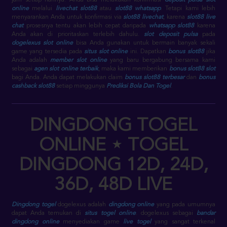
jam setiap harinya. Anda bisa melakukan konfirmasi
deposit pulsa slot
online
melalui
livechat slot88
atau
slot88 whatsapp
. Tetapi kami lebih
menyarankan Anda untuk konfirmasi via
slot88 livechat
, karena
slot88 live
chat
prosesnya tentu akan lebih cepat daripada
whatsapp slot88
karena
Anda akan di prioritaskan terlebih dahulu.
slot deposit pulsa
pada
dogelexus slot online
bisa Anda gunakan untuk bermain banyak sekali
game yang tersedia pada
situs slot online
ini. Dapatkan
bonus slot88
jika
Anda adalah
member slot online
yang baru bergabung bersama kami
sebagai
agen slot online terbaik
, maka kami memberikan
bonus slot88 slot
bagi Anda. Anda dapat melakukan claim
bonus slot88 terbesar
dan
bonus
cashback slot88
setiap minggunya
Prediksi Bola Dan Togel
.
DINGDONG TOGEL
ONLINE ⋆ TOGEL
DINGDONG 12D, 24D,
36D, 48D LIVE
Dingdong togel
dogelexus adalah
dingdong online
yang pada umumnya
dapat Anda temukan di
situs togel online
. dogelexus sebagai
bandar
dingdong online
menyediakan game
live togel
yang sangat terkenal