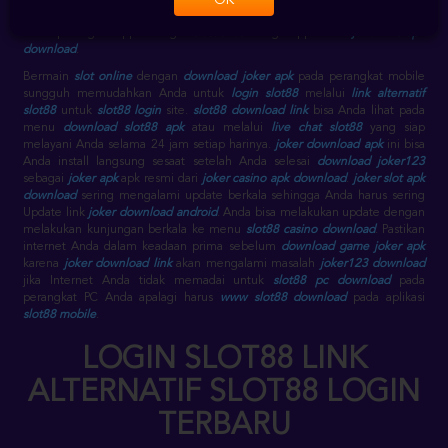
OK
Android dengan
slot88 apk
sebagai aplikasinya atau
joker download ios
untuk perangkat Apple dengan
slot88 ios
sebagai apps resmi
joker 123 apk
download
.
Bermain
slot online
dengan
download joker apk
pada perangkat mobile
sungguh memudahkan Anda untuk
login slot88
melalui
link alternatif
slot88
untuk
slot88 login
site.
slot88 download link
bisa Anda lihat pada
menu
download slot88 apk
atau melalui
live chat slot88
yang siap
melayani Anda selama 24 jam setiap harinya.
joker download apk
ini bisa
Anda install langsung sesaat setelah Anda selesai
download joker123
sebagai
joker apk
apk resmi dari
joker casino apk download
.
joker slot apk
download
sering mengalami update berkala sehingga Anda harus sering
Update link
joker download android
. Anda bisa melakukan update dengan
melakukan kunjungan berkala ke menu
slot88 casino download
. Pastikan
internet Anda dalam keadaan prima sebelum
download game joker apk
karena
joker download link
akan mengalami masalah
joker123 download
jika Internet Anda tidak memadai untuk
slot88 pc download
pada
perangkat PC Anda apalagi harus
www slot88 download
pada aplikasi
slot88 mobile
.
LOGIN SLOT88 LINK
ALTERNATIF SLOT88 LOGIN
TERBARU