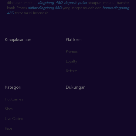
dilakukan melalui
dingdong 48D deposit pulsa
ataupun melalui transfer
bank. Proses
daftar dingdong 48D
yang sangat mudah dan
bonus dingdong
48D
terbesar di Indonesia.
Kebijaksanaan
Platform
Promosi
Loyalty
Referral
Kategori
Dukungan
Hot Games
Slots
Live Casino
Race