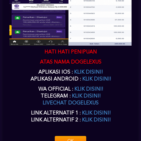
joker123
.
slot88 daftar
akun slot online
dengan proses yang cepat dapat
Anda terima sesaat setelah
daftar joker777
selesai Anda isikan datanya
dengan lengkap.
slot88 daftar
hanya membutuhkan waktu beberapa menit
untuk pengisian form
daftar joker888
disitus
joker 123
atau
slot88
sebagai
joker game
terpercaya.
slot88 online
,
joker888
,
joker123
,
jokergaming
,
joker1788
,
joker8868
,
joker777
,
joker688
sebagai alternatif
joker slot
pada
situs dogelexus
joker gaming
.
DOWNLOAD SLOT88 APK
HATI HATI PENIPUAN
SLOT SLOT88 LOGIN VERSI
ATAS NAMA DOGELEXUS
TERBARU
APLIKASI IOS :
KLIK DISINI!
APLIKASI ANDROID :
KLIK DISINI!
joker download
Setelah Anda melakukan
pendaftaran akun slot88
di
dogelexus, maka selanjutnya Anda dapat melakukan
download slot88
apk,
WA OFFICIAL :
KLIK DISINI!
aplikasi
slot88 apk
android dogelexus ini mendukung Anda dalam bermain
TELEGRAM :
KLIK DISINI!
melalui perangkat mobile smartphone Anda. Baik melalui PC atau mobile
LIVECHAT DOGELEXUS
dimana saja dan kapan saja dapat Anda mainkan semua game yang ada di
slot dogelexus ini.
slot88 download
dapat Anda
download aplikasi joker
LINK ALTERNATIF 1 :
KLIK DISINI!
123
melalui Android dan IOS.
slot88 download apk
bisa langsung diinstal
setelah Anda
download aplikasi slot88
nya.
download joker 123
lebih baik
LINK ALTERNATIF 2 :
KLIK DISINI!
segera Anda download setelah
daftar akun slot88
sehingga lebih
memudahkan Anda untuk
login slot88
.
download slot88
ini terletak pada
menu daftar
slot88 apk download
yang ada pada kanan menu utama pada
situs
dogelexus slot online
ini.
slot88 android download
untuk perangkat