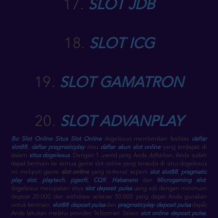
17.
SLOT JDB
18.
SLOT ICG
19.
SLOT GAMATRON
20.
SLOT ADVANPLAY
Bo Slot Online
Situs Slot Online
dogelexus memberikan fasilitas
daftar
slot88
,
daftar pragmaticplay
atau
daftar akun slot online
yang terdapat di
dalam
situs dogelexus
. Dengan 1 userid yang Anda daftarkan, Anda sudah
dapat bermain ke semua game slot online yang tersedia di situs dogelexus
ini meliputi game
slot online
yang terkenal seperti
slot slot88
,
pragmatic
play slot
,
playtech
,
pgsoft
,
CQ9
,
Habanero
dan
Microgaming slot
.
dogelexus merupakan situs
slot deposit pulsa
uang asli dengan minimum
deposit 20.000 dan withdraw sebesar 50.000 yang dapat Anda gunakan
untuk bermain.
slot88 deposit pulsa
dan
pragmaticplay deposit pulsa
dapat
Anda lakukan melalui provider Telkomsel. Selain
slot online deposit pulsa
,