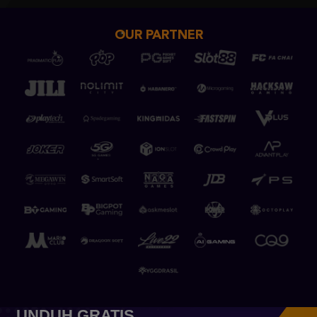
OUR PARTNER
UNDUH GRATIS