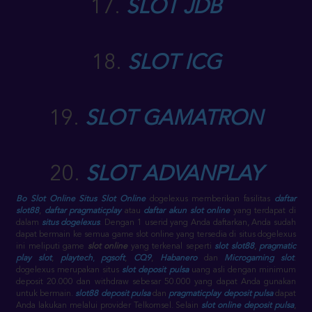
17.
SLOT JDB
18.
SLOT ICG
19.
SLOT GAMATRON
20.
SLOT ADVANPLAY
Bo Slot Online
Situs Slot Online
dogelexus memberikan fasilitas
daftar
slot88
,
daftar pragmaticplay
atau
daftar akun slot online
yang terdapat di
dalam
situs dogelexus
. Dengan 1 userid yang Anda daftarkan, Anda sudah
dapat bermain ke semua game slot online yang tersedia di situs dogelexus
ini meliputi game
slot online
yang terkenal seperti
slot slot88
,
pragmatic
play slot
,
playtech
,
pgsoft
,
CQ9
,
Habanero
dan
Microgaming slot
.
dogelexus merupakan situs
slot deposit pulsa
uang asli dengan minimum
deposit 20.000 dan withdraw sebesar 50.000 yang dapat Anda gunakan
untuk bermain.
slot88 deposit pulsa
dan
pragmaticplay deposit pulsa
dapat
Anda lakukan melalui provider Telkomsel. Selain
slot online deposit pulsa
,