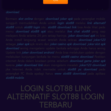
OK
Android dengan
slot88 apk
sebagai aplikasinya atau
joker download ios
untuk perangkat Apple dengan
slot88 ios
sebagai apps resmi
joker 123 apk
download
.
Bermain
slot online
dengan
download joker apk
pada perangkat mobile
sungguh memudahkan Anda untuk
login slot88
melalui
link alternatif
slot88
untuk
slot88 login
site.
slot88 download link
bisa Anda lihat pada
menu
download slot88 apk
atau melalui
live chat slot88
yang siap
melayani Anda selama 24 jam setiap harinya.
joker download apk
ini bisa
Anda install langsung sesaat setelah Anda selesai
download joker123
sebagai
joker apk
apk resmi dari
joker casino apk download
.
joker slot apk
download
sering mengalami update berkala sehingga Anda harus sering
Update link
joker download android
. Anda bisa melakukan update dengan
melakukan kunjungan berkala ke menu
slot88 casino download
. Pastikan
internet Anda dalam keadaan prima sebelum
download game joker apk
karena
joker download link
akan mengalami masalah
joker123 download
jika Internet Anda tidak memadai untuk
slot88 pc download
pada
perangkat PC Anda apalagi harus
www slot88 download
pada aplikasi
slot88 mobile
.
LOGIN SLOT88 LINK
ALTERNATIF SLOT88 LOGIN
TERBARU