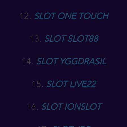
12.
SLOT ONE TOUCH
13.
SLOT SLOT88
14.
SLOT YGGDRASIL
15.
SLOT LIVE22
16.
SLOT IONSLOT