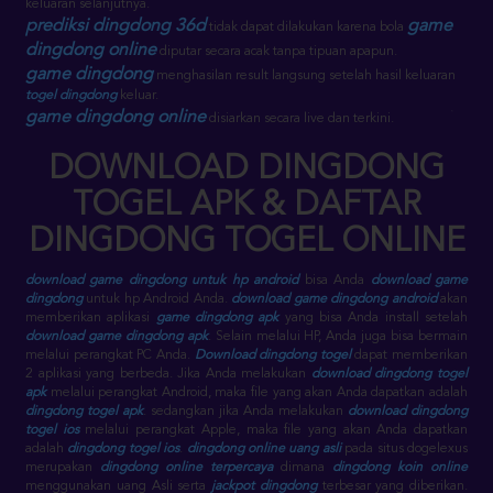
keluaran selanjutnya.
prediksi dingdong 36d
game
tidak dapat dilakukan karena bola
dingdong online
diputar secara acak tanpa tipuan apapun.
game dingdong
menghasilan result langsung setelah hasil keluaran
togel dingdong
keluar.
game dingdong online
disiarkan secara live dan terkini.
DOWNLOAD DINGDONG
TOGEL APK & DAFTAR
DINGDONG TOGEL ONLINE
download game dingdong untuk hp android
bisa Anda
download game
dingdong
untuk hp Android Anda.
download game dingdong android
akan
memberikan aplikasi
game dingdong apk
yang bisa Anda install setelah
download game dingdong apk
. Selain melalui HP, Anda juga bisa bermain
melalui perangkat PC Anda.
Download dingdong togel
dapat memberikan
2 aplikasi yang berbeda. Jika Anda melakukan
download dingdong togel
apk
melalui perangkat Android, maka file yang akan Anda dapatkan adalah
dingdong togel apk
. sedangkan jika Anda melakukan
download dingdong
togel ios
melalui perangkat Apple, maka file yang akan Anda dapatkan
adalah
dingdong togel ios
.
dingdong online uang asli
pada situs dogelexus
merupakan
dingdong online terpercaya
dimana
dingdong koin online
menggunakan uang Asli serta
jackpot dingdong
terbesar yang diberikan.