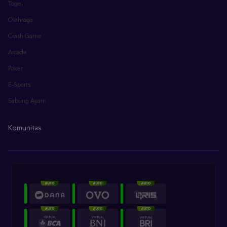
Togel
Olahraga
Crash Game
Arcade
Poker
E-Sports
Sabung Ayam
Komunitas