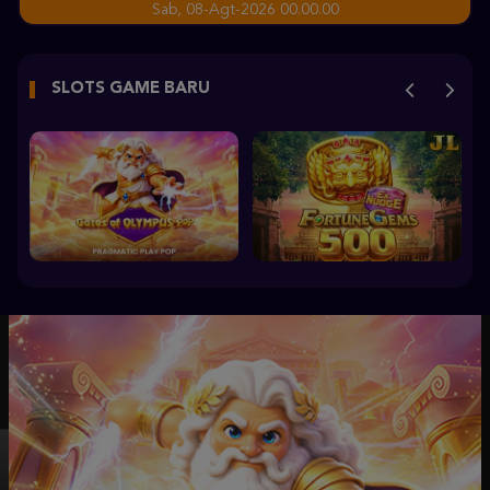
Mahjong Wins Triple Pot
Sab, 08-Agt-2026 00.00.00
suka****x
IDR
4,011,168.00
SLOTS GAME BARU
Starlight Princess
m***u
IDR
3,920,000.00
Sugar Rush 1000
ag****8
IDR
3,446,600.00
Gates of Olympus 1000
b****t
IDR
2,334,850.00
Sugar Rush 1000
ag****8
IDR
2,301,600.00