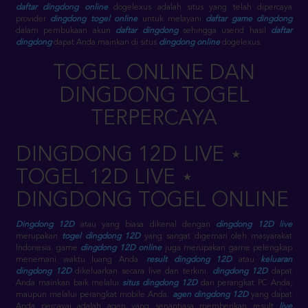
daftar dingdong online
dogelexus adalah situs yang telah dipercaya
provider
dingdong togel online
untuk melayani
daftar game dingdong
dalam pembukaan akun
daftar dingdong
sehingga userid hasil
daftar
dingdong
dapat Anda mainkan di situs
dingdong online
dogelexus.
TOGEL ONLINE DAN
DINGDONG TOGEL
TERPERCAYA
DINGDONG 12D LIVE ⋆
TOGEL 12D LIVE ⋆
DINGDONG TOGEL ONLINE
Dingdong 12D
atau yang biasa dikenal dengan
dingdong 12D live
merupakan
togel dingdong 12D
yang sangat digemari oleh masyarakat
Indonesia. game
dingdong 12D online
juga merupakan game pelengkap
menemani waktu luang Anda.
result dingdong 12D
atau
keluaran
dingdong 12D
dikeluarkan secara live dan terkini.
dingdong 12D
dapat
Anda mainkan baik melalui
situs dingdong 12D
dari perangkat PC Anda,
maupun melalui perangkat mobile Anda.
agen dingdong 12D
yang dapat
Anda percayai adalah agen yang senantiasa memberikan result
live