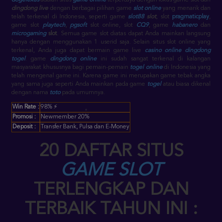
dogelexus
adalah situs
game online
terpercaya dengan fokus game slot dan
dingdong live
dengan berbagai pilihan game
slot online
yang menarik dan
telah terkenal di Indonesia, seperti game
slot88
slot
, slot
pragmaticplay
,
game slot
playtech
,
pgsoft
slot online
, slot
CQ9
, game
habanero
dan
microgaming
slot
. Semua game slot diatas dapat Anda mainkan langsung
hanya dengan menggunakan 1 userid saja.
Selain situs slot online yang
terkenal, Anda juga dapat bermain game live
casino online
dingdong
togel
. game
dingdong online
ini sudah sangat terkenal di kalangan
masyarakat khususnya bagi pemain-pemain
togel online
di Indonesia yang
telah mengenal game ini. Karena game ini merupakan game tebak angka
yang sama juga seperti Anda mainkan pada game
togel
atau biasa dikenal
dengan nama
toto
pada umumnya.
Win Rate :
98% ⚡
Promosi :
Newmember 20%
Deposit :
Transfer Bank, Pulsa dan E-Money
20 DAFTAR SITUS
GAME SLOT
TERLENGKAP DAN
TERBAIK TAHUN INI :