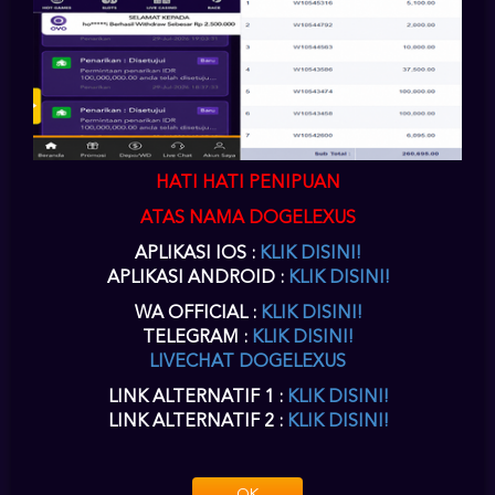
joker123
.
slot88 daftar
akun slot online
dengan proses yang cepat dapat
Anda terima sesaat setelah
daftar joker777
selesai Anda isikan datanya
dengan lengkap.
slot88 daftar
hanya membutuhkan waktu beberapa menit
untuk pengisian form
daftar joker888
disitus
joker 123
atau
slot88
sebagai
joker game
terpercaya.
slot88 online
,
joker888
,
joker123
,
jokergaming
,
joker1788
,
joker8868
,
joker777
,
joker688
sebagai alternatif
joker slot
pada
situs dogelexus
joker gaming
.
DOWNLOAD SLOT88 APK
HATI HATI PENIPUAN
SLOT SLOT88 LOGIN VERSI
ATAS NAMA DOGELEXUS
TERBARU
APLIKASI IOS :
KLIK DISINI!
APLIKASI ANDROID :
KLIK DISINI!
joker download
Setelah Anda melakukan
pendaftaran akun slot88
di
dogelexus, maka selanjutnya Anda dapat melakukan
download slot88
apk,
WA OFFICIAL :
KLIK DISINI!
aplikasi
slot88 apk
android dogelexus ini mendukung Anda dalam bermain
TELEGRAM :
KLIK DISINI!
melalui perangkat mobile smartphone Anda. Baik melalui PC atau mobile
LIVECHAT DOGELEXUS
dimana saja dan kapan saja dapat Anda mainkan semua game yang ada di
slot dogelexus ini.
slot88 download
dapat Anda
download aplikasi joker
LINK ALTERNATIF 1 :
KLIK DISINI!
123
melalui Android dan IOS.
slot88 download apk
bisa langsung diinstal
setelah Anda
download aplikasi slot88
nya.
download joker 123
lebih baik
LINK ALTERNATIF 2 :
KLIK DISINI!
segera Anda download setelah
daftar akun slot88
sehingga lebih
memudahkan Anda untuk
login slot88
.
download slot88
ini terletak pada
menu daftar
slot88 apk download
yang ada pada kanan menu utama pada
situs
dogelexus slot online
ini.
slot88 android download
untuk perangkat