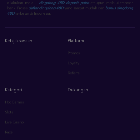
dilakukan melalui
dingdong 48D deposit pulsa
ataupun melalui transfer
bank. Proses
daftar dingdong 48D
yang sangat mudah dan
bonus dingdong
48D
terbesar di Indonesia.
Kebijaksanaan
Platform
Promosi
Loyalty
Referral
Kategori
Dukungan
Hot Games
Slots
Live Casino
Race