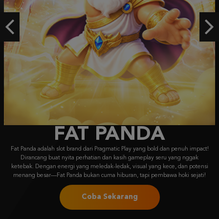
Starlight Christmas
mona****5
IDR
1,980,000.00
Previous
Ne
Gates of Olympus 1000
zepriz****l
IDR
1,949,800.00
FAT PANDA
Fat Panda adalah slot brand dari Pragmatic Play yang bold dan penuh impact!
Dirancang buat nyita perhatian dan kasih gameplay seru yang nggak
ketebak. Dengan energi yang meledak-ledak, visual yang kece, dan potensi
menang besar—Fat Panda bukan cuma hiburan, tapi pembawa hoki sejati!
Coba Sekarang