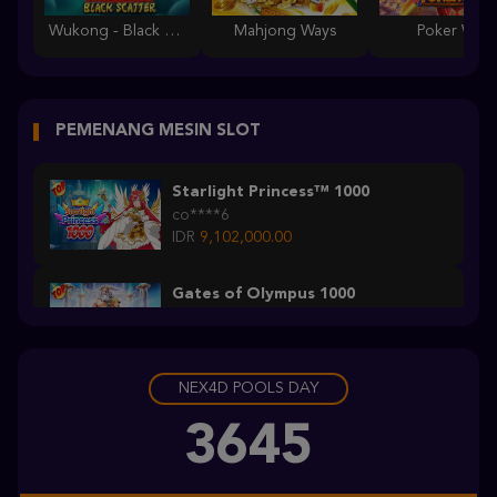
Wukong - Black Scatter
Mahjong Ways
Poker Win
PEMENANG MESIN SLOT
Starlight Princess™ 1000
co****6
IDR
9,102,000.00
Gates of Olympus 1000
r****9
IDR
7,025,500.00
NEX4D POOLS DAY
Sugar Rush 1000
ag****8
3645
IDR
4,420,200.00