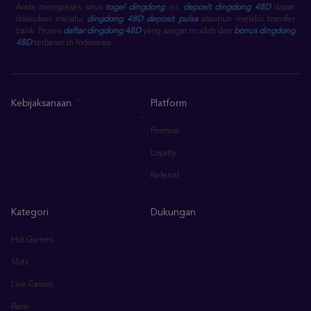
Anda mengakses situs
togel dingdong
ini.
deposit dingdong 48D
dapat
dilakukan melalui
dingdong 48D deposit pulsa
ataupun melalui transfer
bank. Proses
daftar dingdong 48D
yang sangat mudah dan
bonus dingdong
48D
terbesar di Indonesia.
Kebijaksanaan
Platform
Promosi
Loyalty
Referral
Kategori
Dukungan
Hot Games
Slots
Live Casino
Race