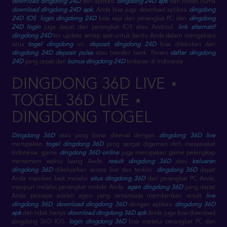
download dingdong 24D
dari aplikasi
dingdong 24D apk
dan bukan cuma
download dingdong 24D apk
, Anda bisa juga download aplikasi
dingdong
24D IOS
.
login dingdong 24D
bisa saja dari perangkat PC dan
dingdong
24D login
juga dapat dari perangkat IOS atau Android.
link alternatif
dingdong 24D
ter update setiap saat untuk bantu Anda dalam mengakses
situs
togel dingdong
ini.
deposit dingdong 24D
bisa dilakukan dari
dingdong 24D deposit pulsa
atau transfer bank. Proses
daftar dingdong
24D
yang cepat dan
bonus dingdong 24D
terbesar di Indonesia
DINGDONG 36D LIVE ⋆
TOGEL 36D LIVE ⋆
DINGDONG TOGEL
Dingdong 36D
atau yang biasa dikenal dengan
dingdong 36D live
merupakan
togel dingdong 36D
yang sangat digemari oleh masyarakat
Indonesia. game
dingdong 36D online
juga merupakan game pelengkap
menemani waktu luang Anda.
result dingdong 36D
atau
keluaran
dingdong 36D
dikeluarkan secara live dan terkini.
dingdong 36D
dapat
Anda mainkan baik melalui
situs dingdong 36D
dari perangkat PC Anda,
maupun melalui perangkat mobile Anda.
agen dingdong 36D
yang dapat
Anda percayai adalah agen yang senantiasa memberikan result
live
dingdong 36D
,
download dingdong 36D
dengan aplikasi
dingdong 36D
apk
dan tidak hanya
download dingdong 36D apk
Anda juga bisa download
dingdong 36D IOS.
login dingdong 36D
bisa melalui perangkat PC dan