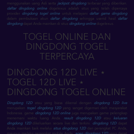
menggunakan uang Asli serta
jackpot dingdong
terbesar yang diberikan.
daftar dingdong online
dogelexus adalah situs yang telah dipercaya
provider
dingdong togel online
untuk melayani
daftar game dingdong
dalam pembukaan akun
daftar dingdong
sehingga userid hasil
daftar
dingdong
dapat Anda mainkan di situs
dingdong online
dogelexus.
TOGEL ONLINE DAN
DINGDONG TOGEL
TERPERCAYA
DINGDONG 12D LIVE ⋆
TOGEL 12D LIVE ⋆
DINGDONG TOGEL ONLINE
Dingdong 12D
atau yang biasa dikenal dengan
dingdong 12D live
merupakan
togel dingdong 12D
yang sangat digemari oleh masyarakat
Indonesia. game
dingdong 12D online
juga merupakan game pelengkap
menemani waktu luang Anda.
result dingdong 12D
atau
keluaran
dingdong 12D
dikeluarkan secara live dan terkini.
dingdong 12D
dapat
Anda mainkan baik melalui
situs dingdong 12D
dari perangkat PC Anda,
maupun melalui perangkat mobile Anda.
agen dingdong 12D
yang dapat