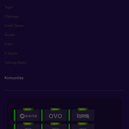
Togel
Olahraga
Crash Game
Arcade
Poker
E-Sports
Sabung Ayam
Komunitas