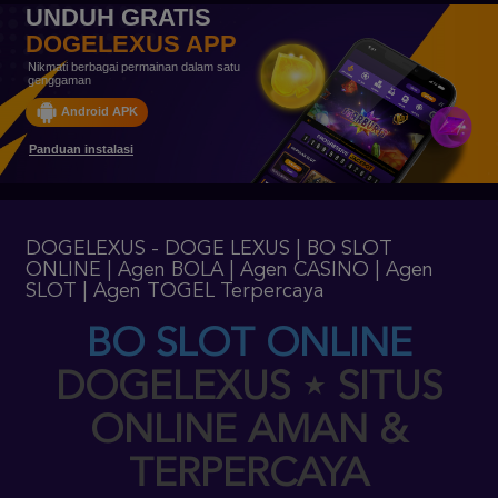
UNDUH GRATIS
DOGELEXUS APP
Nikmati berbagai permainan dalam satu
genggaman
Android APK
Panduan instalasi
DOGELEXUS - DOGE LEXUS | BO SLOT
ONLINE | Agen BOLA | Agen CASINO | Agen
SLOT | Agen TOGEL Terpercaya
BO SLOT ONLINE
DOGELEXUS
⋆
SITUS
ONLINE AMAN &
TERPERCAYA