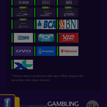
* Selama bank maintenance dan bank offline deposit dan
penarikan tidak dapat diproses