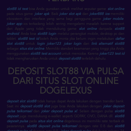
slot88 id test
bisa Anda gunakan untuk melihat seputar game
slot online
pada situs game
joker apk
. Baik
joker slot apk
dan
joker888 ios
memiliki
ekosistem dan interface yang sama bagi pengguna game
joker mobile
.
joker app
ios terkadang lebih sering mengalami masalah karena support
dari Apple yang tidak mendukung game
slot online
daripada
slot88
android
. Anda bisa
slot88 login
melalui perangkat mobile, desktop pc dan
tablet.
slot88 test id
boleh Anda minta jika belum ingin melakukan
daftar
slot slot88
untuk
login joker123
.
joker login
dari
link alternatif slot88
sebagai
situs slot online
. Memiliki standart keamanan yang tinggi jika Anda
menggunakan
slot88 test account
untuk mencoba. Karena
joker123 test id
tidak mengharuskan Anda untuk
deposit slot88
terlebih dahulu.
DEPOSIT SLOT88 VIA PULSA
DARI SITUS SLOT ONLINE
DOGELEXUS
deposit slot slot88
tidak hanya dapat Anda lakukan dengan transfer bank.
Saat ini
deposit slot88 slot
juga bisa Anda lakukan dengan
joker deposit
pulsa telkomsel
dan
joker deposit pulsa xl
. Selain dengan pulsa
slot88
deposit
juga mendukung e-wallet seperti GOPAY, OVO, DANA dll.
slot88
deposit pulsa
pada
situs slot online
dogelexus ini memiliki rate terbaik di
pasarannya.
slot88 deposit pulsa telkomsel
dengan rate 0.8 dan
slot88