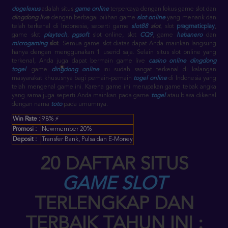
dogelexus
adalah situs
game online
terpercaya dengan fokus game slot dan
dingdong live
dengan berbagai pilihan game
slot online
yang menarik dan
telah terkenal di Indonesia, seperti game
slot88
slot
, slot
pragmaticplay
,
game slot
playtech
,
pgsoft
slot online
, slot
CQ9
, game
habanero
dan
microgaming
slot
. Semua game slot diatas dapat Anda mainkan langsung
hanya dengan menggunakan 1 userid saja.
Selain situs slot online yang
terkenal, Anda juga dapat bermain game live
casino online
dingdong
togel
. game
dingdong online
ini sudah sangat terkenal di kalangan
masyarakat khususnya bagi pemain-pemain
togel online
di Indonesia yang
telah mengenal game ini. Karena game ini merupakan game tebak angka
yang sama juga seperti Anda mainkan pada game
togel
atau biasa dikenal
dengan nama
toto
pada umumnya.
Win Rate :
98% ⚡
Promosi :
Newmember 20%
Deposit :
Transfer Bank, Pulsa dan E-Money
20 DAFTAR SITUS
GAME SLOT
TERLENGKAP DAN
TERBAIK TAHUN INI :