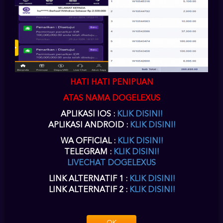
Anda
daftar joker123
di
www joker123
sebagai situs alternatif
login
joker123
.
slot88 daftar
akun slot online
dengan proses yang cepat dapat
Anda terima sesaat setelah
daftar joker777
selesai Anda isikan datanya
dengan lengkap.
slot88 daftar
hanya membutuhkan waktu beberapa menit
untuk pengisian form
daftar joker888
disitus
joker 123
atau
slot88
sebagai
joker game
terpercaya.
slot88 online
,
joker888
,
joker123
,
jokergaming
,
joker1788
,
joker8868
,
joker777
,
joker688
sebagai alternatif
joker slot
pada
situs dogelexus
joker gaming
.
HATI HATI PENIPUAN
DOWNLOAD SLOT88 APK
ATAS NAMA DOGELEXUS
SLOT SLOT88 LOGIN VERSI
APLIKASI IOS :
KLIK DISINI!
TERBARU
APLIKASI ANDROID :
KLIK DISINI!
joker download
Setelah Anda melakukan
pendaftaran akun slot88
di
WA OFFICIAL :
KLIK DISINI!
dogelexus, maka selanjutnya Anda dapat melakukan
download slot88
apk,
TELEGRAM :
KLIK DISINI!
aplikasi
slot88 apk
android dogelexus ini mendukung Anda dalam bermain
LIVECHAT DOGELEXUS
melalui perangkat mobile smartphone Anda. Baik melalui PC atau mobile
dimana saja dan kapan saja dapat Anda mainkan semua game yang ada di
LINK ALTERNATIF 1 :
KLIK DISINI!
slot dogelexus ini.
slot88 download
dapat Anda
download aplikasi joker
123
melalui Android dan IOS.
slot88 download apk
bisa langsung diinstal
LINK ALTERNATIF 2 :
KLIK DISINI!
setelah Anda
download aplikasi slot88
nya.
download joker 123
lebih baik
segera Anda download setelah
daftar akun slot88
sehingga lebih
memudahkan Anda untuk
login slot88
.
download slot88
ini terletak pada