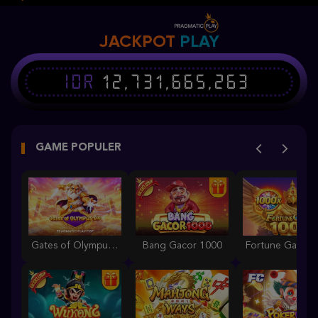
JACKPOT
PLAY
IDR
12,731,665,263
GAME POPULER
Gates of Olympus POP
Bang Gacor 1000