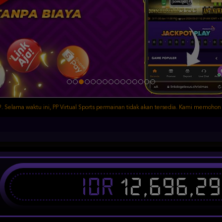
ktu ini, PP Virtual Sports permainan tidak akan tersedia. Kami memohon maaf atas
IDR
12,696,2