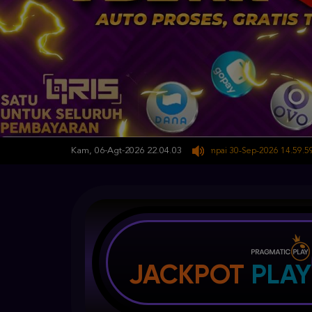
Kam, 06-Agt-2026 22.04.03
ual Sports pada 30-Jun-2026 dari 14.59.59 sampai 30-Sep-2026 14.59.59. Selama wa
JACKPOT
PLAY