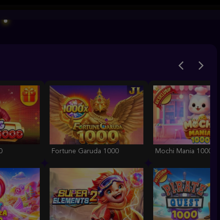
0
Fortune Garuda 1000
Mochi Mania 1000