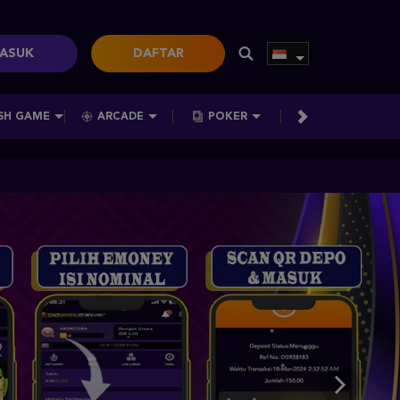
ASUK
DAFTAR
SH GAME
ARCADE
POKER
E-SPORTS