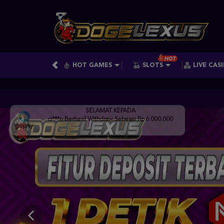
HOT GAMES
SLOTS
LIVE CAS
SELAMAT KEPADA
ci***n Berhasil Withdraw Sebesar Rp 6.000.000