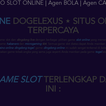
O SLOT ONLINE | Agen BOLA | Agen CA
INE
DOGELEXUS
⋆
SITUS 
TERPERCAYA
ame slot dan
dingdong live
dengan berbagai pilihan game
slot online
yang menarik
 game
habanero
dan
microgaming
slot
. Semua game slot diatas dapat Anda mainkan
sino online
dingdong togel
. game
dingdong online
ini sudah sangat terkenal di k
upakan game tebak angka yang sama juga seperti Anda mainkan pada game
togel
at
AME SLOT
TERLENGKAP D
INI :