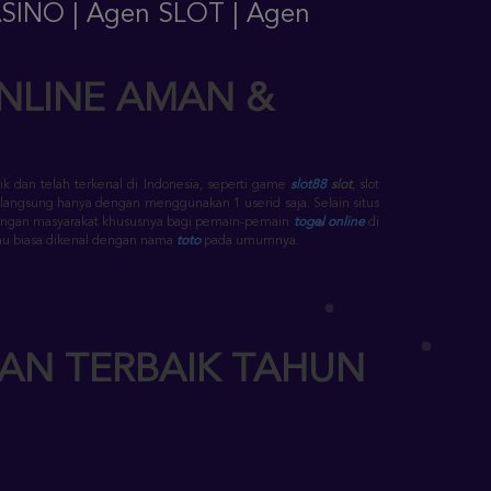
SINO | Agen SLOT | Agen
ONLINE AMAN &
 dan telah terkenal di Indonesia, seperti game
slot88
slot
, slot
 langsung hanya dengan menggunakan 1 userid saja.
Selain situs
alangan masyarakat khususnya bagi pemain-pemain
togel online
di
au biasa dikenal dengan nama
toto
pada umumnya.
AN TERBAIK TAHUN