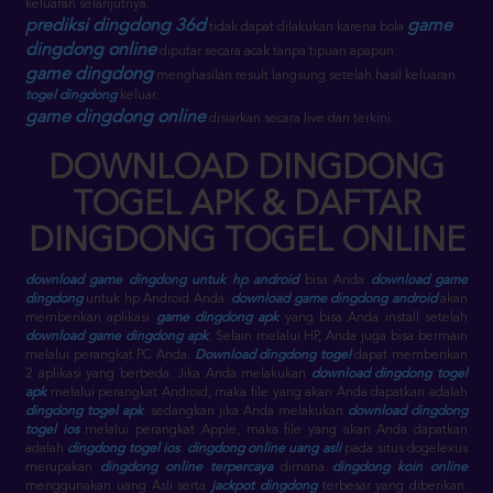
keluaran selanjutnya.
prediksi dingdong 36d
game
tidak dapat dilakukan karena bola
dingdong online
diputar secara acak tanpa tipuan apapun.
game dingdong
menghasilan result langsung setelah hasil keluaran
togel dingdong
keluar.
game dingdong online
disiarkan secara live dan terkini.
DOWNLOAD DINGDONG
TOGEL APK & DAFTAR
DINGDONG TOGEL ONLINE
download game dingdong untuk hp android
bisa Anda
download game
dingdong
untuk hp Android Anda.
download game dingdong android
akan
memberikan aplikasi
game dingdong apk
yang bisa Anda install setelah
download game dingdong apk
. Selain melalui HP, Anda juga bisa bermain
melalui perangkat PC Anda.
Download dingdong togel
dapat memberikan
2 aplikasi yang berbeda. Jika Anda melakukan
download dingdong togel
apk
melalui perangkat Android, maka file yang akan Anda dapatkan adalah
dingdong togel apk
. sedangkan jika Anda melakukan
download dingdong
togel ios
melalui perangkat Apple, maka file yang akan Anda dapatkan
adalah
dingdong togel ios
.
dingdong online uang asli
pada situs dogelexus
merupakan
dingdong online terpercaya
dimana
dingdong koin online
menggunakan uang Asli serta
jackpot dingdong
terbesar yang diberikan.