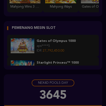
Mahjong Wins 3 – Black Scatter
Mahjong Ways
PEMENANG MESIN SLOT
Gates of Olympus 1000
aps****5
IDR
27,792,450.00
Starlight Princess™ 1000
co****6
IDR
9,102,000.00
NEX4D POOLS DAY
Gates of Olympus 1000
r****9
3645
IDR
7,025,500.00