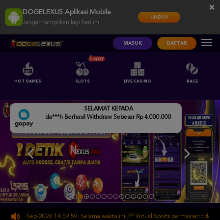
×
DOGELEXUS Aplikasi Mobile
UNDUH
Jangan tampilkan lagi hari ini
MASUK
DAFTAR
HOT GAMES
SLOTS
LIVE CASINO
RACE
SELAMAT KEPADA
da***h Berhasil Withdraw Sebesar Rp 4.000.000
 30-Sep-2026 14.59.59. Selama waktu ini, PP Virtual Sports permainan tidak akan 