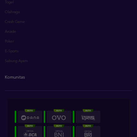
Togel
Olahraga
Crash Game
Arcade
Poker
E-Sports
Sabung Ayam
Komunitas