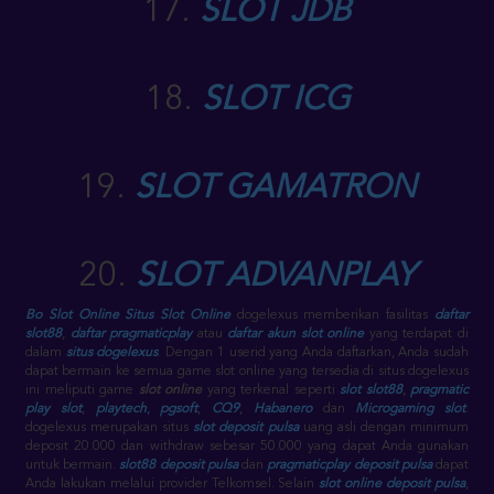
17.
SLOT JDB
18.
SLOT ICG
19.
SLOT GAMATRON
20.
SLOT ADVANPLAY
Bo Slot Online
Situs Slot Online
dogelexus memberikan fasilitas
daftar
slot88
,
daftar pragmaticplay
atau
daftar akun slot online
yang terdapat di
dalam
situs dogelexus
. Dengan 1 userid yang Anda daftarkan, Anda sudah
dapat bermain ke semua game slot online yang tersedia di situs dogelexus
ini meliputi game
slot online
yang terkenal seperti
slot slot88
,
pragmatic
play slot
,
playtech
,
pgsoft
,
CQ9
,
Habanero
dan
Microgaming slot
.
dogelexus merupakan situs
slot deposit pulsa
uang asli dengan minimum
deposit 20.000 dan withdraw sebesar 50.000 yang dapat Anda gunakan
untuk bermain.
slot88 deposit pulsa
dan
pragmaticplay deposit pulsa
dapat
Anda lakukan melalui provider Telkomsel. Selain
slot online deposit pulsa
,