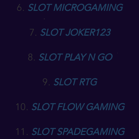
6.
SLOT MICROGAMING
7.
SLOT JOKER123
8.
SLOT PLAY N GO
9.
SLOT RTG
10.
SLOT FLOW GAMING
11.
SLOT SPADEGAMING