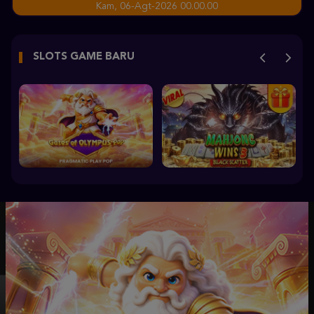
Gates of Olympus 1000
Kam, 06-Agt-2026 00.00.00
aps****5
IDR
5,959,600.00
SLOTS GAME BARU
Gates of Olympus 1000
aps****5
IDR
4,656,000.00
Sugar Rush 1000
ag****8
IDR
4,420,200.00
Gates of Olympus 1000
co****6
IDR
4,334,000.00
Gates of Olympus 1000
aps****5
IDR
4,224,000.00