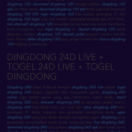
dingdong 12D
,
download dingdong 12D
dengan aplikasi
dingdong 12D
apk
dan tidak hanya
download dingdong 12D apk
Anda juga bisa download
dingdong 12D IOS
.
login dingdong 12D
bisa melalui perangkat PC dan
dingdong 12D login
juga bisa melalui perangkat Android atau IOS Anda.
link alternatif dingdong 12D
terupdate setiap bulannya untuk membantu
Anda mengakses situs
togel dingdong
ini.
deposit dingdong 12D
dapat
dilakukan melalui
dingdong 12D deposit pulsa
ataupun melalui transfer
bank. Proses
daftar dingdong 12D
yang sangat mudah dan
bonus dingdong
12D
terbesar di Indonesia
DINGDONG 24D LIVE ⋆
TOGEL 24D LIVE ⋆ TOGEL
DINGDONG
Dingdong 24D
biasa terkenal dengan
dingdong 24D live
adalah
togel
dingdong 24D
begitu digemari oleh masyarakat. game
dingdong 24D
online
juga adalah game yang siap menemani waktu Anda.
result
dingdong 24D
atau
keluaran dingdong 24D
di keluarkan secara terkini.
dingdong 24D
bisa Anda main kan baik dari
situs dingdong 24D
atau
perangkat PC Anda, maupun dari perangkat handphone Anda.
agen
dingdong 24D
yang bisa Anda percaya merupakan agen
dingdong
yang
senantiasa menampilkan result secara langsung atau
live dingdong 24D
,
download dingdong 24D
dari aplikasi
dingdong 24D apk
dan bukan cuma