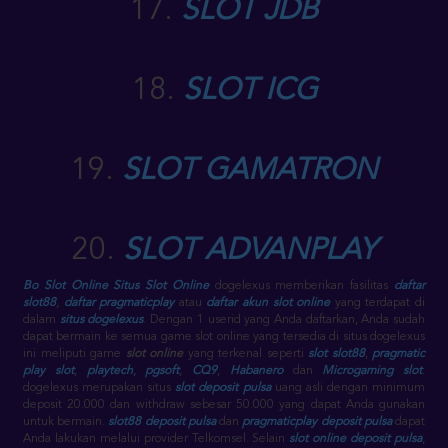
17.
SLOT JDB
18.
SLOT ICG
19.
SLOT GAMATRON
20.
SLOT ADVANPLAY
Bo Slot Online
Situs Slot Online
dogelexus memberikan fasilitas
daftar
slot88
,
daftar pragmaticplay
atau
daftar akun slot online
yang terdapat di
dalam
situs dogelexus
. Dengan 1 userid yang Anda daftarkan, Anda sudah
dapat bermain ke semua game slot online yang tersedia di situs dogelexus
ini meliputi game
slot online
yang terkenal seperti
slot slot88
,
pragmatic
play slot
,
playtech
,
pgsoft
,
CQ9
,
Habanero
dan
Microgaming slot
.
dogelexus merupakan situs
slot deposit pulsa
uang asli dengan minimum
deposit 20.000 dan withdraw sebesar 50.000 yang dapat Anda gunakan
untuk bermain.
slot88 deposit pulsa
dan
pragmaticplay deposit pulsa
dapat
Anda lakukan melalui provider Telkomsel. Selain
slot online deposit pulsa
,