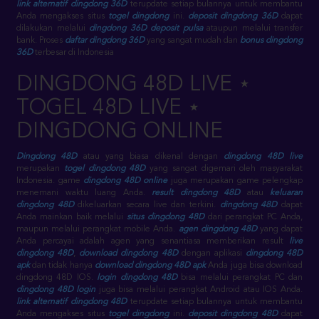
link alternatif dingdong 36D
terupdate setiap bulannya untuk membantu
Anda mengakses situs
togel dingdong
ini.
deposit dingdong 36D
dapat
dilakukan melalui
dingdong 36D deposit pulsa
ataupun melalui transfer
bank. Proses
daftar dingdong 36D
yang sangat mudah dan
bonus dingdong
36D
terbesar di Indonesia
DINGDONG 48D LIVE ⋆
TOGEL 48D LIVE ⋆
DINGDONG ONLINE
Dingdong 48D
atau yang biasa dikenal dengan
dingdong 48D live
merupakan
togel dingdong 48D
yang sangat digemari oleh masyarakat
Indonesia. game
dingdong 48D online
juga merupakan game pelengkap
menemani waktu luang Anda.
result dingdong 48D
atau
keluaran
dingdong 48D
dikeluarkan secara live dan terkini.
dingdong 48D
dapat
Anda mainkan baik melalui
situs dingdong 48D
dari perangkat PC Anda,
maupun melalui perangkat mobile Anda.
agen dingdong 48D
yang dapat
Anda percayai adalah agen yang senantiasa memberikan result
live
dingdong 48D
,
download dingdong 48D
dengan aplikasi
dingdong 48D
apk
dan tidak hanya
download dingdong 48D apk
Anda juga bisa download
dingdong 48D IOS.
login dingdong 48D
bisa melalui perangkat PC dan
dingdong 48D login
juga bisa melalui perangkat Android atau IOS Anda.
link alternatif dingdong 48D
terupdate setiap bulannya untuk membantu
Anda mengakses situs
togel dingdong
ini.
deposit dingdong 48D
dapat