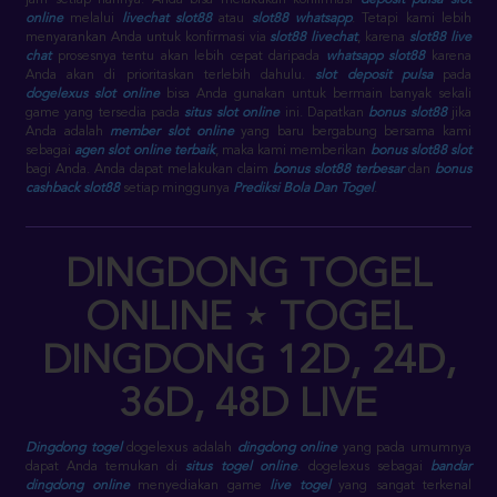
jam setiap harinya. Anda bisa melakukan konfirmasi
deposit pulsa slot
online
melalui
livechat slot88
atau
slot88 whatsapp
. Tetapi kami lebih
menyarankan Anda untuk konfirmasi via
slot88 livechat
, karena
slot88 live
chat
prosesnya tentu akan lebih cepat daripada
whatsapp slot88
karena
Anda akan di prioritaskan terlebih dahulu.
slot deposit pulsa
pada
dogelexus slot online
bisa Anda gunakan untuk bermain banyak sekali
game yang tersedia pada
situs slot online
ini. Dapatkan
bonus slot88
jika
Anda adalah
member slot online
yang baru bergabung bersama kami
sebagai
agen slot online terbaik
, maka kami memberikan
bonus slot88 slot
bagi Anda. Anda dapat melakukan claim
bonus slot88 terbesar
dan
bonus
cashback slot88
setiap minggunya
Prediksi Bola Dan Togel
.
DINGDONG TOGEL
ONLINE ⋆ TOGEL
DINGDONG 12D, 24D,
36D, 48D LIVE
Dingdong togel
dogelexus adalah
dingdong online
yang pada umumnya
dapat Anda temukan di
situs togel online
. dogelexus sebagai
bandar
dingdong online
menyediakan game
live togel
yang sangat terkenal