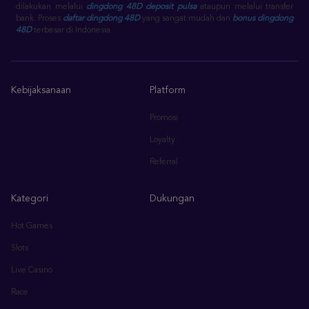
dilakukan melalui
dingdong 48D deposit pulsa
ataupun melalui transfer
bank. Proses
daftar dingdong 48D
yang sangat mudah dan
bonus dingdong
48D
terbesar di Indonesia.
Kebijaksanaan
Platform
Promosi
Loyalty
Referral
Kategori
Dukungan
Hot Games
Slots
Live Casino
Race