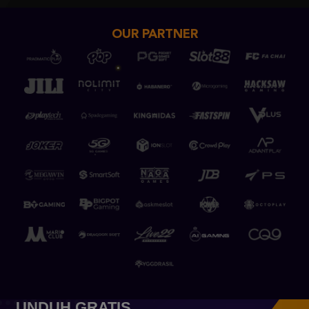
OUR PARTNER
UNDUH GRATIS