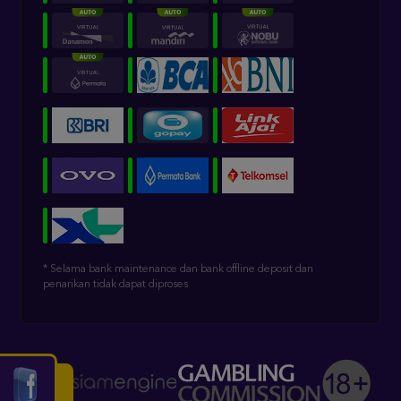
* Selama bank maintenance dan bank offline deposit dan
penarikan tidak dapat diproses