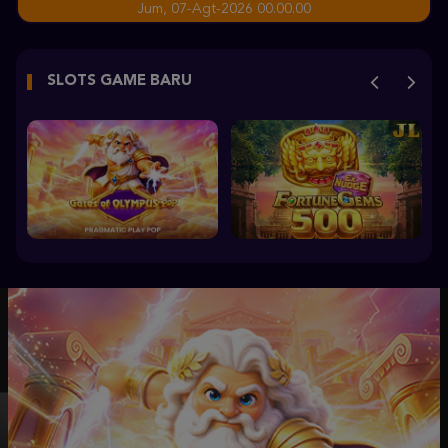
Starlight Princess™ 1000
Jum, 07-Agt-2026 00.00.00
ag****8
IDR
12,933,600.00
SLOTS GAME BARU
Starlight Princess™ 1000
ag****8
IDR
9,791,000.00
Gates of Olympus Super Scatter
h****4
IDR
9,329,000.00
Starlight Princess™ 1000
ag****8
IDR
8,296,800.00
Mahjong Wins 3 – Black Scatter
co****6
IDR
7,786,400.00