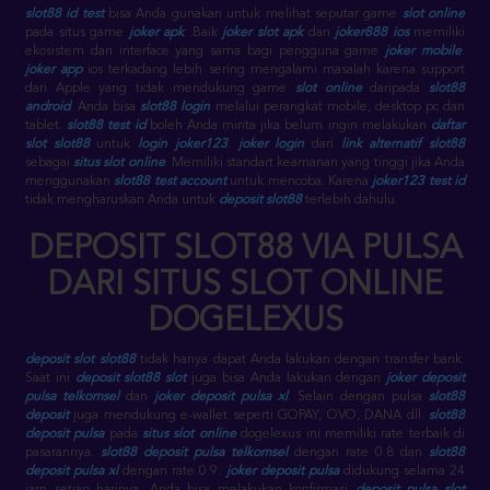
slot88 id test
bisa Anda gunakan untuk melihat seputar game
slot online
pada situs game
joker apk
. Baik
joker slot apk
dan
joker888 ios
memiliki
ekosistem dan interface yang sama bagi pengguna game
joker mobile
.
joker app
ios terkadang lebih sering mengalami masalah karena support
dari Apple yang tidak mendukung game
slot online
daripada
slot88
android
. Anda bisa
slot88 login
melalui perangkat mobile, desktop pc dan
tablet.
slot88 test id
boleh Anda minta jika belum ingin melakukan
daftar
slot slot88
untuk
login joker123
.
joker login
dari
link alternatif slot88
sebagai
situs slot online
. Memiliki standart keamanan yang tinggi jika Anda
menggunakan
slot88 test account
untuk mencoba. Karena
joker123 test id
tidak mengharuskan Anda untuk
deposit slot88
terlebih dahulu.
DEPOSIT SLOT88 VIA PULSA
DARI SITUS SLOT ONLINE
DOGELEXUS
deposit slot slot88
tidak hanya dapat Anda lakukan dengan transfer bank.
Saat ini
deposit slot88 slot
juga bisa Anda lakukan dengan
joker deposit
pulsa telkomsel
dan
joker deposit pulsa xl
. Selain dengan pulsa
slot88
deposit
juga mendukung e-wallet seperti GOPAY, OVO, DANA dll.
slot88
deposit pulsa
pada
situs slot online
dogelexus ini memiliki rate terbaik di
pasarannya.
slot88 deposit pulsa telkomsel
dengan rate 0.8 dan
slot88
deposit pulsa xl
dengan rate 0.9.
joker deposit pulsa
didukung selama 24