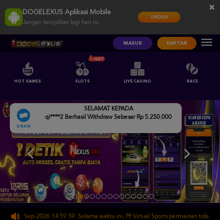
×
DOGELEXUS Aplikasi Mobile
UNDUH
Jangan tampilkan lagi hari ini
MASUK
DAFTAR
HOT GAMES
SLOTS
LIVE CASINO
RACE
SELAMAT KEPADA
qi****2 Berhasil Withdraw Sebesar Rp 5.250.000
0-Sep-2026 14.59.59. Selama waktu ini, PP Virtual Sports permainan tidak akan te