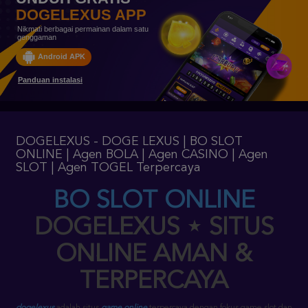
DOGELEXUS APP
Nikmati berbagai permainan dalam satu
genggaman
Android APK
Panduan instalasi
DOGELEXUS - DOGE LEXUS | BO SLOT
ONLINE | Agen BOLA | Agen CASINO | Agen
SLOT | Agen TOGEL Terpercaya
BO SLOT ONLINE
DOGELEXUS
⋆
SITUS
ONLINE AMAN &
TERPERCAYA