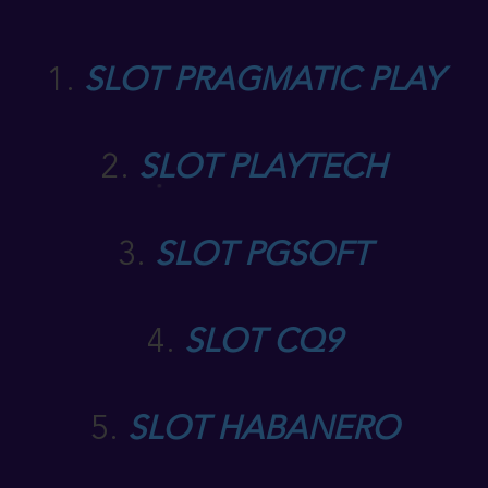
1.
SLOT PRAGMATIC PLAY
2.
SLOT PLAYTECH
3.
SLOT PGSOFT
4.
SLOT CQ9
5.
SLOT HABANERO