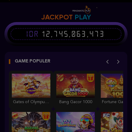
JACKPOT
PLAY
IDR
12,745,063,473
GAME POPULER
Gates of Olympus POP
Bang Gacor 1000