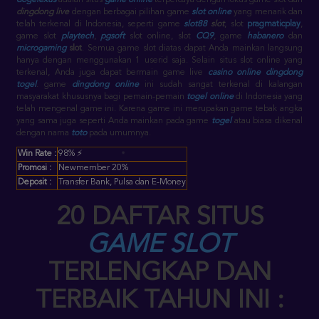
dogelexus
adalah situs
game online
terpercaya dengan fokus game slot dan
dingdong live
dengan berbagai pilihan game
slot online
yang menarik dan
telah terkenal di Indonesia, seperti game
slot88
slot
, slot
pragmaticplay
,
game slot
playtech
,
pgsoft
slot online
, slot
CQ9
, game
habanero
dan
microgaming
slot
. Semua game slot diatas dapat Anda mainkan langsung
hanya dengan menggunakan 1 userid saja.
Selain situs slot online yang
terkenal, Anda juga dapat bermain game live
casino online
dingdong
togel
. game
dingdong online
ini sudah sangat terkenal di kalangan
masyarakat khususnya bagi pemain-pemain
togel online
di Indonesia yang
telah mengenal game ini. Karena game ini merupakan game tebak angka
yang sama juga seperti Anda mainkan pada game
togel
atau biasa dikenal
dengan nama
toto
pada umumnya.
Win Rate :
98% ⚡
Promosi :
Newmember 20%
Deposit :
Transfer Bank, Pulsa dan E-Money
20 DAFTAR SITUS
GAME SLOT
TERLENGKAP DAN
TERBAIK TAHUN INI :