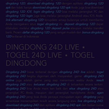
dingdong 12D
,
download dingdong 12D
dengan aplikasi
dingdong 12D
apk
dan tidak hanya
download dingdong 12D apk
Anda juga bisa download
dingdong 12D IOS
.
login dingdong 12D
bisa melalui perangkat PC dan
dingdong 12D login
juga bisa melalui perangkat Android atau IOS Anda.
link alternatif dingdong 12D
terupdate setiap bulannya untuk membantu
Anda mengakses situs
togel dingdong
ini.
deposit dingdong 12D
dapat
dilakukan melalui
dingdong 12D deposit pulsa
ataupun melalui transfer
bank. Proses
daftar dingdong 12D
yang sangat mudah dan
bonus dingdong
12D
terbesar di Indonesia
DINGDONG 24D LIVE ⋆
TOGEL 24D LIVE ⋆ TOGEL
DINGDONG
Dingdong 24D
biasa terkenal dengan
dingdong 24D live
adalah
togel
dingdong 24D
begitu digemari oleh masyarakat. game
dingdong 24D
online
juga adalah game yang siap menemani waktu Anda.
result
dingdong 24D
atau
keluaran dingdong 24D
di keluarkan secara terkini.
dingdong 24D
bisa Anda main kan baik dari
situs dingdong 24D
atau
perangkat PC Anda, maupun dari perangkat handphone Anda.
agen
dingdong 24D
yang bisa Anda percaya merupakan agen
dingdong
yang
senantiasa menampilkan result secara langsung atau
live dingdong 24D
,
download dingdong 24D
dari aplikasi
dingdong 24D apk
dan bukan cuma