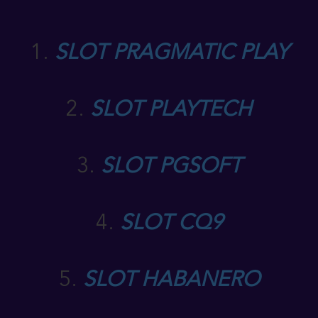
1.
SLOT PRAGMATIC PLAY
2.
SLOT PLAYTECH
3.
SLOT PGSOFT
4.
SLOT CQ9
5.
SLOT HABANERO