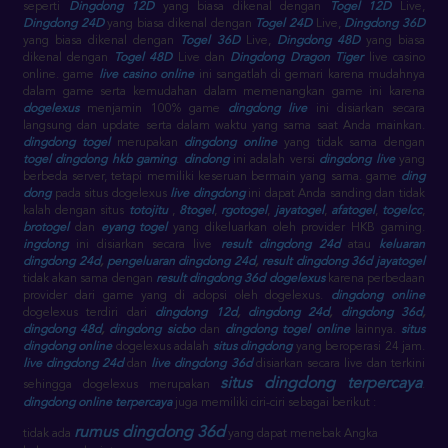
seperti
Dingdong 12D
yang biasa dikenal dengan
Togel 12D
Live,
Dingdong 24D
yang biasa dikenal dengan
Togel 24D
Live,
Dingdong 36D
yang biasa dikenal dengan
Togel 36D
Live,
Dingdong 48D
yang biasa
dikenal dengan
Togel 48D
Live dan
Dingdong Dragon Tiger
live casino
online. game
live casino online
ini sangatlah di gemari karena mudahnya
dalam game serta kemudahan dalam memenangkan game ini karena
dogelexus
menjamin 100% game
dingdong live
ini disiarkan secara
langsung dan update serta dalam waktu yang sama saat Anda mainkan.
dingdong togel
merupakan
dingdong online
yang tidak sama dengan
togel dingdong
hkb gaming
.
dindong
ini adalah versi
dingdong live
yang
berbeda server, tetapi memiliki keseruan bermain yang sama. game
ding
dong
pada situs dogelexus
live dingdong
ini dapat Anda sanding dan tidak
kalah dengan situs
totojitu
,
8togel
,
rgotogel
,
jayatogel
,
afatogel
,
togelcc
,
brotogel
dan
eyang togel
yang dikeluarkan oleh provider HKB gaming.
ingdong
ini disiarkan secara live
result dingdong 24d
atau
keluaran
dingdong 24d
,
pengeluaran dingdong 24d
,
result dingdong 36d jayatogel
tidak akan sama dengan
result dingdong 36d dogelexus
karena perbedaan
provider dari game yang di adopsi oleh dogelexus.
dingdong online
dogelexus terdiri dari
dingdong 12d
,
dingdong 24d
,
dingdong 36d
,
dingdong 48d
,
dingdong sicbo
dan
dingdong togel online
lainnya.
situs
dingdong online
dogelexus adalah
situs dingdong
yang beroperasi 24 jam.
live dingdong 24d
dan
live dingdong 36d
disiarkan secara live dan terkini
situs dingdong terpercaya
sehingga dogelexus merupakan
.
dingdong online terpercaya
juga memiliki ciri-ciri sebagai berikut :
rumus dingdong 36d
tidak ada
yang dapat menebak Angka