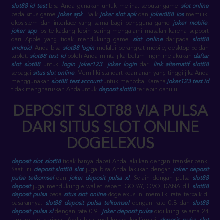
slot88 id test
bisa Anda gunakan untuk melihat seputar game
slot online
pada situs game
joker apk
. Baik
joker slot apk
dan
joker888 ios
memiliki
ekosistem dan interface yang sama bagi pengguna game
joker mobile
.
joker app
ios terkadang lebih sering mengalami masalah karena support
dari Apple yang tidak mendukung game
slot online
daripada
slot88
android
. Anda bisa
slot88 login
melalui perangkat mobile, desktop pc dan
tablet.
slot88 test id
boleh Anda minta jika belum ingin melakukan
daftar
slot slot88
untuk
login joker123
.
joker login
dari
link alternatif slot88
sebagai
situs slot online
. Memiliki standart keamanan yang tinggi jika Anda
menggunakan
slot88 test account
untuk mencoba. Karena
joker123 test id
tidak mengharuskan Anda untuk
deposit slot88
terlebih dahulu.
DEPOSIT SLOT88 VIA PULSA
DARI SITUS SLOT ONLINE
DOGELEXUS
deposit slot slot88
tidak hanya dapat Anda lakukan dengan transfer bank.
Saat ini
deposit slot88 slot
juga bisa Anda lakukan dengan
joker deposit
pulsa telkomsel
dan
joker deposit pulsa xl
. Selain dengan pulsa
slot88
deposit
juga mendukung e-wallet seperti GOPAY, OVO, DANA dll.
slot88
deposit pulsa
pada
situs slot online
dogelexus ini memiliki rate terbaik di
pasarannya.
slot88 deposit pulsa telkomsel
dengan rate 0.8 dan
slot88
deposit pulsa xl
dengan rate 0.9.
joker deposit pulsa
didukung selama 24