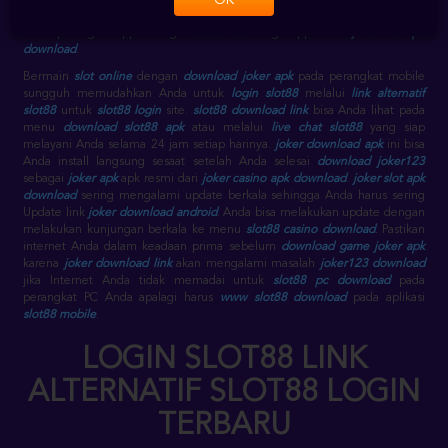
OK
Android dengan
slot88 apk
sebagai aplikasinya atau
joker download ios
untuk perangkat Apple dengan
slot88 ios
sebagai apps resmi
joker 123 apk
download
.
Bermain
slot online
dengan
download joker apk
pada perangkat mobile
sungguh memudahkan Anda untuk
login slot88
melalui
link alternatif
slot88
untuk
slot88 login
site.
slot88 download link
bisa Anda lihat pada
menu
download slot88 apk
atau melalui
live chat slot88
yang siap
melayani Anda selama 24 jam setiap harinya.
joker download apk
ini bisa
Anda install langsung sesaat setelah Anda selesai
download joker123
sebagai
joker apk
apk resmi dari
joker casino apk download
.
joker slot apk
download
sering mengalami update berkala sehingga Anda harus sering
Update link
joker download android
. Anda bisa melakukan update dengan
melakukan kunjungan berkala ke menu
slot88 casino download
. Pastikan
internet Anda dalam keadaan prima sebelum
download game joker apk
karena
joker download link
akan mengalami masalah
joker123 download
jika Internet Anda tidak memadai untuk
slot88 pc download
pada
perangkat PC Anda apalagi harus
www slot88 download
pada aplikasi
slot88 mobile
.
LOGIN SLOT88 LINK
ALTERNATIF SLOT88 LOGIN
TERBARU