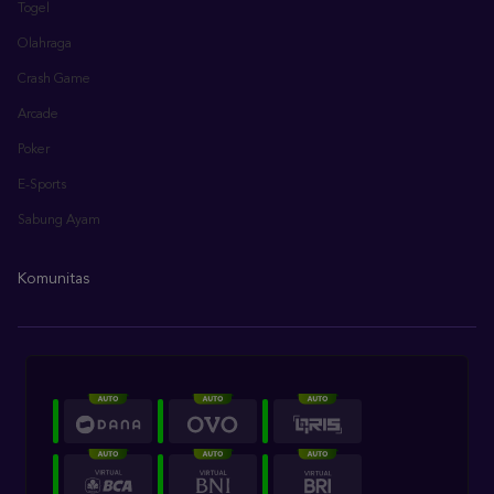
Togel
Olahraga
Crash Game
Arcade
Poker
E-Sports
Sabung Ayam
Komunitas