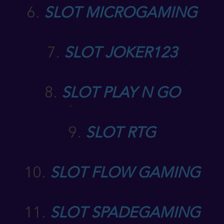
6.
SLOT MICROGAMING
7.
SLOT JOKER123
8.
SLOT PLAY N GO
9.
SLOT RTG
10.
SLOT FLOW GAMING
11.
SLOT SPADEGAMING