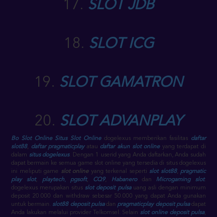
17.
SLOT JDB
18.
SLOT ICG
19.
SLOT GAMATRON
20.
SLOT ADVANPLAY
Bo Slot Online
Situs Slot Online
dogelexus memberikan fasilitas
daftar
slot88
,
daftar pragmaticplay
atau
daftar akun slot online
yang terdapat di
dalam
situs dogelexus
. Dengan 1 userid yang Anda daftarkan, Anda sudah
dapat bermain ke semua game slot online yang tersedia di situs dogelexus
ini meliputi game
slot online
yang terkenal seperti
slot slot88
,
pragmatic
play slot
,
playtech
,
pgsoft
,
CQ9
,
Habanero
dan
Microgaming slot
.
dogelexus merupakan situs
slot deposit pulsa
uang asli dengan minimum
deposit 20.000 dan withdraw sebesar 50.000 yang dapat Anda gunakan
untuk bermain.
slot88 deposit pulsa
dan
pragmaticplay deposit pulsa
dapat
Anda lakukan melalui provider Telkomsel. Selain
slot online deposit pulsa
,