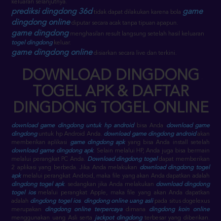
keluaran selanjutnya.
prediksi dingdong 36d
game
tidak dapat dilakukan karena bola
dingdong online
diputar secara acak tanpa tipuan apapun.
game dingdong
menghasilan result langsung setelah hasil keluaran
togel dingdong
keluar.
game dingdong online
disiarkan secara live dan terkini.
DOWNLOAD DINGDONG
TOGEL APK & DAFTAR
DINGDONG TOGEL ONLINE
download game dingdong untuk hp android
bisa Anda
download game
dingdong
untuk hp Android Anda.
download game dingdong android
akan
memberikan aplikasi
game dingdong apk
yang bisa Anda install setelah
download game dingdong apk
. Selain melalui HP, Anda juga bisa bermain
melalui perangkat PC Anda.
Download dingdong togel
dapat memberikan
2 aplikasi yang berbeda. Jika Anda melakukan
download dingdong togel
apk
melalui perangkat Android, maka file yang akan Anda dapatkan adalah
dingdong togel apk
. sedangkan jika Anda melakukan
download dingdong
togel ios
melalui perangkat Apple, maka file yang akan Anda dapatkan
adalah
dingdong togel ios
.
dingdong online uang asli
pada situs dogelexus
merupakan
dingdong online terpercaya
dimana
dingdong koin online
menggunakan uang Asli serta
jackpot dingdong
terbesar yang diberikan.