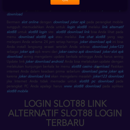
OK
Android dengan
slot88 apk
sebagai aplikasinya atau
joker download ios
untuk perangkat Apple dengan
slot88 ios
sebagai apps resmi
joker 123 apk
download
.
Bermain
slot online
dengan
download joker apk
pada perangkat mobile
sungguh memudahkan Anda untuk
login slot88
melalui
link alternatif
slot88
untuk
slot88 login
site.
slot88 download link
bisa Anda lihat pada
menu
download slot88 apk
atau melalui
live chat slot88
yang siap
melayani Anda selama 24 jam setiap harinya.
joker download apk
ini bisa
Anda install langsung sesaat setelah Anda selesai
download joker123
sebagai
joker apk
apk resmi dari
joker casino apk download
.
joker slot apk
download
sering mengalami update berkala sehingga Anda harus sering
Update link
joker download android
. Anda bisa melakukan update dengan
melakukan kunjungan berkala ke menu
slot88 casino download
. Pastikan
internet Anda dalam keadaan prima sebelum
download game joker apk
karena
joker download link
akan mengalami masalah
joker123 download
jika Internet Anda tidak memadai untuk
slot88 pc download
pada
perangkat PC Anda apalagi harus
www slot88 download
pada aplikasi
slot88 mobile
.
LOGIN SLOT88 LINK
ALTERNATIF SLOT88 LOGIN
TERBARU