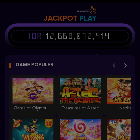
JACKPOT
PLAY
IDR
12,668,072,414
GAME POPULER
Gates of Olympus POP
Treasures of Aztec
Nezha 2