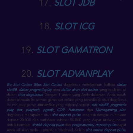
17.
SLOT JDB
18.
SLOT ICG
19.
SLOT GAMATRON
20.
SLOT ADVANPLAY
Bo Slot Online
Situs Slot Online
dogelexus memberikan fasilitas
daftar
slot88
,
daftar pragmaticplay
atau
daftar akun slot online
yang terdapat di
dalam
situs dogelexus
. Dengan 1 userid yang Anda daftarkan, Anda sudah
dapat bermain ke semua game slot online yang tersedia di situs dogelexus
ini meliputi game
slot online
yang terkenal seperti
slot slot88
,
pragmatic
play slot
,
playtech
,
pgsoft
,
CQ9
,
Habanero
dan
Microgaming slot
.
dogelexus merupakan situs
slot deposit pulsa
uang asli dengan minimum
deposit 20.000 dan withdraw sebesar 50.000 yang dapat Anda gunakan
untuk bermain.
slot88 deposit pulsa
dan
pragmaticplay deposit pulsa
dapat
Anda lakukan melalui provider Telkomsel. Selain
slot online deposit pulsa
,