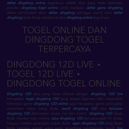
daftar dingdong online
dogelexus adalah situs yang telah dipercaya
provider
dingdong togel online
untuk melayani
daftar game dingdong
dalam pembukaan akun
daftar dingdong
sehingga userid hasil
daftar
dingdong
dapat Anda mainkan di situs
dingdong online
dogelexus.
TOGEL ONLINE DAN
DINGDONG TOGEL
TERPERCAYA
DINGDONG 12D LIVE ⋆
TOGEL 12D LIVE ⋆
DINGDONG TOGEL ONLINE
Dingdong 12D
atau yang biasa dikenal dengan
dingdong 12D live
merupakan
togel dingdong 12D
yang sangat digemari oleh masyarakat
Indonesia. game
dingdong 12D online
juga merupakan game pelengkap
menemani waktu luang Anda.
result dingdong 12D
atau
keluaran
dingdong 12D
dikeluarkan secara live dan terkini.
dingdong 12D
dapat
Anda mainkan baik melalui
situs dingdong 12D
dari perangkat PC Anda,
maupun melalui perangkat mobile Anda.
agen dingdong 12D
yang dapat
Anda percayai adalah agen yang senantiasa memberikan result
live