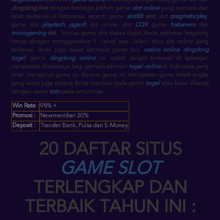
dogelexus
adalah situs
game online
terpercaya dengan fokus game slot dan
dingdong live
dengan berbagai pilihan game
slot online
yang menarik dan
telah terkenal di Indonesia, seperti game
slot88
slot
, slot
pragmaticplay
,
game slot
playtech
,
pgsoft
slot online
, slot
CQ9
, game
habanero
dan
microgaming
slot
. Semua game slot diatas dapat Anda mainkan langsung
hanya dengan menggunakan 1 userid saja.
Selain situs slot online yang
terkenal, Anda juga dapat bermain game live
casino online
dingdong
togel
. game
dingdong online
ini sudah sangat terkenal di kalangan
masyarakat khususnya bagi pemain-pemain
togel online
di Indonesia yang
telah mengenal game ini. Karena game ini merupakan game tebak angka
yang sama juga seperti Anda mainkan pada game
togel
atau biasa dikenal
dengan nama
toto
pada umumnya.
Win Rate :
98% ⚡
Promosi :
Newmember 20%
Deposit :
Transfer Bank, Pulsa dan E-Money
20 DAFTAR SITUS
GAME SLOT
TERLENGKAP DAN
TERBAIK TAHUN INI :