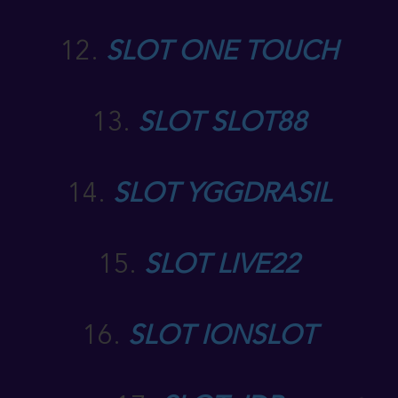
12.
SLOT ONE TOUCH
13.
SLOT SLOT88
14.
SLOT YGGDRASIL
15.
SLOT LIVE22
16.
SLOT IONSLOT