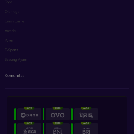
Togel
Olahraga
Crash Game
Arcade
Poker
E-Sports
Sabung Ayam
Komunitas