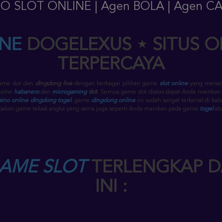
O SLOT ONLINE | Agen BOLA | Agen CA
INE
DOGELEXUS
⋆
SITUS 
TERPERCAYA
ame slot dan
dingdong live
dengan berbagai pilihan game
slot online
yang menarik
 game
habanero
dan
microgaming
slot
. Semua game slot diatas dapat Anda mainkan
sino online
dingdong togel
. game
dingdong online
ini sudah sangat terkenal di k
upakan game tebak angka yang sama juga seperti Anda mainkan pada game
togel
at
AME SLOT
TERLENGKAP D
INI :