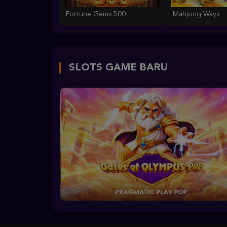
Fortune Gems 500
Mahjong Ways
SLOTS GAME BARU