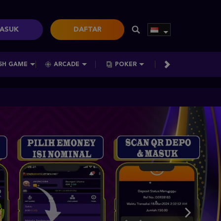
ASUK
DAFTAR
SH GAME
ARCADE
POKER
E-SPORTS