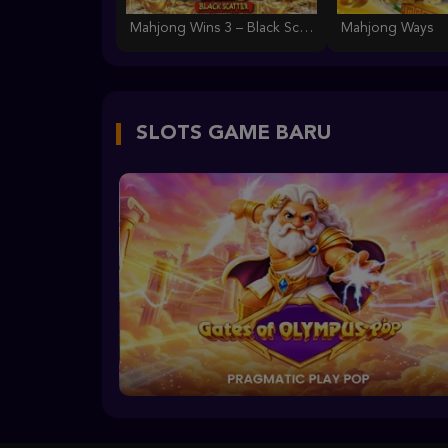
Mahjong Wins 3 – Black Scatter
Mahjong Ways
SLOTS GAME BARU