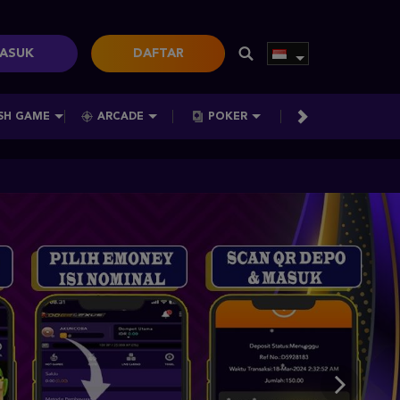
ASUK
DAFTAR
SH GAME
ARCADE
POKER
E-SPORTS