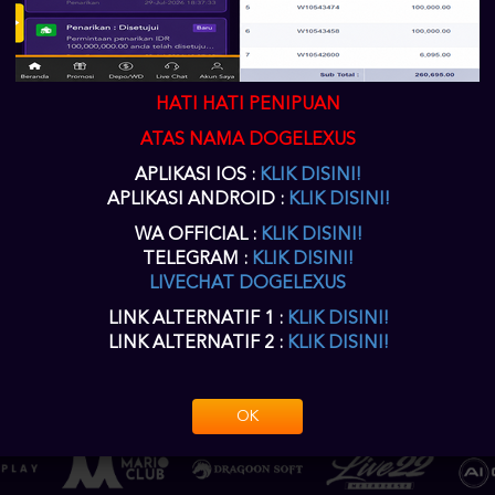
HATI HATI PENIPUAN
ATAS NAMA DOGELEXUS
APLIKASI IOS :
KLIK DISINI!
APLIKASI ANDROID :
KLIK DISINI!
OUR PARTNER
WA OFFICIAL :
KLIK DISINI!
TELEGRAM :
KLIK DISINI!
LIVECHAT DOGELEXUS
LINK ALTERNATIF 1 :
KLIK DISINI!
LINK ALTERNATIF 2 :
KLIK DISINI!
OK