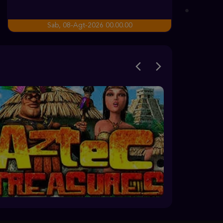
IDR
4,422,000.00
MUSCLE FORTUNE CAT
Pedas Gila
Sab, 08-Agt-2026 00.00.00
Gates of Olympus Super
Scatter
h****4
IDR
3,990,000.00
Sweet Bonanza 2500
l***5
IDR
3,667,280.00
Mahjong Wins 2
han****n
IDR
3,100,800.00
Gates of Olympus Super
Scatter
h****4
IDR
2,711,000.00