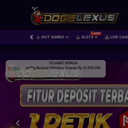
HOT GAMES
SLOTS
LIVE CAS
SELAMAT KEPADA
ce***g Berhasil Withdraw Sebesar Rp 22.500.000