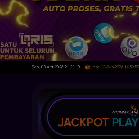
Sab, 08-Agt-2026 21.21.10
tual Sports pada 30-Jun-2026 dari 14.59.59 sampai 30-Sep-2026 14.59.59. Selama w
JACKPOT
PLAY