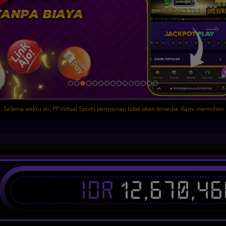
aktu ini, PP Virtual Sports permainan tidak akan tersedia. Kami memohon maaf ata
IDR
12,670,4