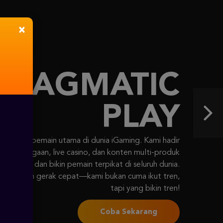
Gates of Olympus Super
Scatter
h****4
×
IDR
2,526,000.00
Sweet Bonanza 1000
rez****2
IDR
2,154,400.00
FAT PANDA
Starlight Princess Super
Nex
Scatter
jay****1
slot brand dari Pragmatic Play yang bold dan penuh
IDR
2,154,000.00
nyita perhatian dan kasih gameplay seru yang nggak
yang meledak-ledak, visual yang kece, dan potensi
da bukan cuma hiburan, tapi pembawa hoki sejati!
Coba Sekarang