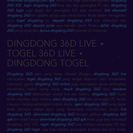
download dingdong 24D apk
, Anda bisa juga download aplikasi
dingdong
24D IOS
.
login dingdong 24D
bisa saja dari perangkat PC dan
dingdong
24D login
juga dapat dari perangkat IOS atau Android.
link alternatif
dingdong 24D
ter update setiap saat untuk bantu Anda dalam mengakses
situs
togel dingdong
ini.
deposit dingdong 24D
bisa dilakukan dari
dingdong 24D deposit pulsa
atau transfer bank. Proses
daftar dingdong
24D
yang cepat dan
bonus dingdong 24D
terbesar di Indonesia
DINGDONG 36D LIVE ⋆
TOGEL 36D LIVE ⋆
DINGDONG TOGEL
Dingdong 36D
atau yang biasa dikenal dengan
dingdong 36D live
merupakan
togel dingdong 36D
yang sangat digemari oleh masyarakat
Indonesia. game
dingdong 36D online
juga merupakan game pelengkap
menemani waktu luang Anda.
result dingdong 36D
atau
keluaran
dingdong 36D
dikeluarkan secara live dan terkini.
dingdong 36D
dapat
Anda mainkan baik melalui
situs dingdong 36D
dari perangkat PC Anda,
maupun melalui perangkat mobile Anda.
agen dingdong 36D
yang dapat
Anda percayai adalah agen yang senantiasa memberikan result
live
dingdong 36D
,
download dingdong 36D
dengan aplikasi
dingdong 36D
apk
dan tidak hanya
download dingdong 36D apk
Anda juga bisa download
dingdong 36D IOS.
login dingdong 36D
bisa melalui perangkat PC dan
dingdong 36D login
juga bisa melalui perangkat Android atau IOS Anda.