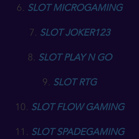
6.
SLOT MICROGAMING
7.
SLOT JOKER123
8.
SLOT PLAY N GO
9.
SLOT RTG
10.
SLOT FLOW GAMING
11.
SLOT SPADEGAMING