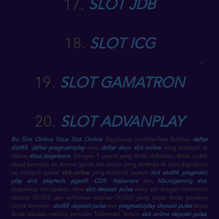
17.
SLOT JDB
18.
SLOT ICG
19.
SLOT GAMATRON
20.
SLOT ADVANPLAY
Bo Slot Online
Situs Slot Online
dogelexus memberikan fasilitas
daftar
slot88
,
daftar pragmaticplay
atau
daftar akun slot online
yang terdapat di
dalam
situs dogelexus
. Dengan 1 userid yang Anda daftarkan, Anda sudah
dapat bermain ke semua game slot online yang tersedia di situs dogelexus
ini meliputi game
slot online
yang terkenal seperti
slot slot88
,
pragmatic
play slot
,
playtech
,
pgsoft
,
CQ9
,
Habanero
dan
Microgaming slot
.
dogelexus merupakan situs
slot deposit pulsa
uang asli dengan minimum
deposit 20.000 dan withdraw sebesar 50.000 yang dapat Anda gunakan
untuk bermain.
slot88 deposit pulsa
dan
pragmaticplay deposit pulsa
dapat
Anda lakukan melalui provider Telkomsel. Selain
slot online deposit pulsa
,