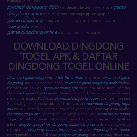
keluaran selanjutnya.
prediksi dingdong 36d
game
tidak dapat dilakukan karena bola
dingdong online
diputar secara acak tanpa tipuan apapun.
game dingdong
menghasilan result langsung setelah hasil keluaran
togel dingdong
keluar.
game dingdong online
disiarkan secara live dan terkini.
DOWNLOAD DINGDONG
TOGEL APK & DAFTAR
DINGDONG TOGEL ONLINE
download game dingdong untuk hp android
bisa Anda
download game
dingdong
untuk hp Android Anda.
download game dingdong android
akan
memberikan aplikasi
game dingdong apk
yang bisa Anda install setelah
download game dingdong apk
. Selain melalui HP, Anda juga bisa bermain
melalui perangkat PC Anda.
Download dingdong togel
dapat memberikan
2 aplikasi yang berbeda. Jika Anda melakukan
download dingdong togel
apk
melalui perangkat Android, maka file yang akan Anda dapatkan adalah
dingdong togel apk
. sedangkan jika Anda melakukan
download dingdong
togel ios
melalui perangkat Apple, maka file yang akan Anda dapatkan
adalah
dingdong togel ios
.
dingdong online uang asli
pada situs dogelexus
merupakan
dingdong online terpercaya
dimana
dingdong koin online
menggunakan uang Asli serta
jackpot dingdong
terbesar yang diberikan.