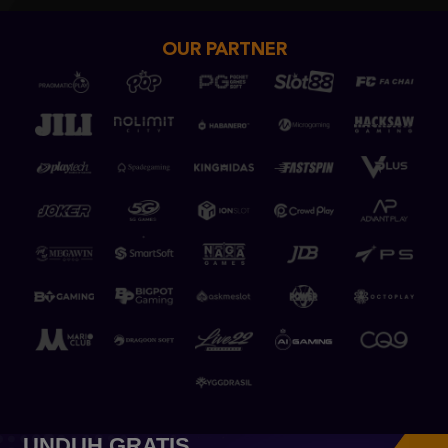
OUR PARTNER
UNDUH GRATIS