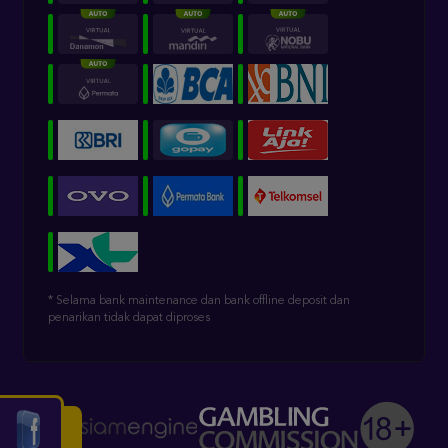
* Selama bank maintenance dan bank offline deposit dan
penarikan tidak dapat diproses