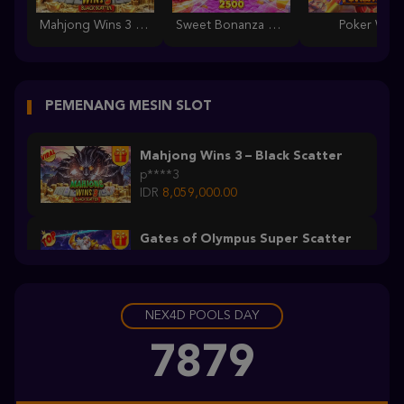
Mahjong Wins 3 – Black Scatter
Sweet Bonanza 2500
Poker Win
PEMENANG MESIN SLOT
Mahjong Wins 3 – Black Scatter
p****3
IDR
8,059,000.00
Gates of Olympus Super Scatter
h****4
IDR
7,364,000.00
NEX4D POOLS DAY
Gates of Olympus Super Scatter
h****4
7879
IDR
7,202,000.00