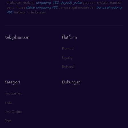
dilakukan melalui
dingdong 48D deposit pulsa
ataupun melalui transfer
bank. Proses
daftar dingdong 48D
yang sangat mudah dan
bonus dingdong
48D
terbesar di Indonesia.
Kebijaksanaan
Platform
Promosi
Loyalty
Referral
Kategori
Dukungan
Hot Games
Slots
Live Casino
Race