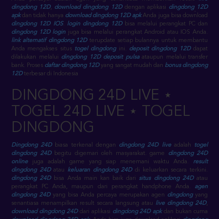
dingdong 12D
,
download dingdong 12D
dengan aplikasi
dingdong 12D
apk
dan tidak hanya
download dingdong 12D apk
Anda juga bisa download
dingdong 12D IOS
.
login dingdong 12D
bisa melalui perangkat PC dan
dingdong 12D login
juga bisa melalui perangkat Android atau IOS Anda.
link alternatif dingdong 12D
terupdate setiap bulannya untuk membantu
Anda mengakses situs
togel dingdong
ini.
deposit dingdong 12D
dapat
dilakukan melalui
dingdong 12D deposit pulsa
ataupun melalui transfer
bank. Proses
daftar dingdong 12D
yang sangat mudah dan
bonus dingdong
12D
terbesar di Indonesia
DINGDONG 24D LIVE ⋆
TOGEL 24D LIVE ⋆ TOGEL
DINGDONG
Dingdong 24D
biasa terkenal dengan
dingdong 24D live
adalah
togel
dingdong 24D
begitu digemari oleh masyarakat. game
dingdong 24D
online
juga adalah game yang siap menemani waktu Anda.
result
dingdong 24D
atau
keluaran dingdong 24D
di keluarkan secara terkini.
dingdong 24D
bisa Anda main kan baik dari
situs dingdong 24D
atau
perangkat PC Anda, maupun dari perangkat handphone Anda.
agen
dingdong 24D
yang bisa Anda percaya merupakan agen
dingdong
yang
senantiasa menampilkan result secara langsung atau
live dingdong 24D
,
download dingdong 24D
dari aplikasi
dingdong 24D apk
dan bukan cuma