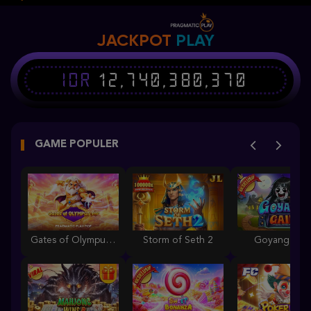
JACKPOT
PLAY
IDR
12,740,380,370
GAME POPULER
Gates of Olympus POP
Storm of Seth 2
Goyang Gai