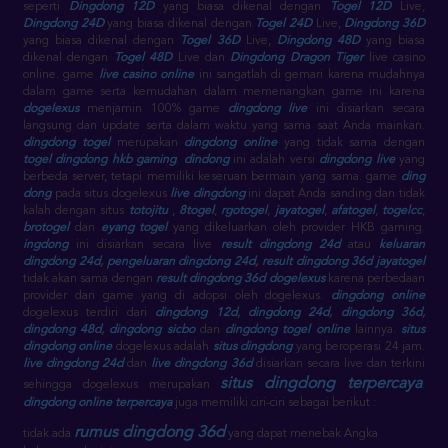
seperti
Dingdong 12D
yang biasa dikenal dengan
Togel 12D
Live,
Dingdong 24D
yang biasa dikenal dengan
Togel 24D
Live,
Dingdong 36D
yang biasa dikenal dengan
Togel 36D
Live,
Dingdong 48D
yang biasa
dikenal dengan
Togel 48D
Live dan
Dingdong Dragon Tiger
live casino
online. game
live casino online
ini sangatlah di gemari karena mudahnya
dalam game serta kemudahan dalam memenangkan game ini karena
dogelexus
menjamin 100% game
dingdong live
ini disiarkan secara
langsung dan update serta dalam waktu yang sama saat Anda mainkan.
dingdong togel
merupakan
dingdong online
yang tidak sama dengan
togel dingdong
hkb gaming
.
dindong
ini adalah versi
dingdong live
yang
berbeda server, tetapi memiliki keseruan bermain yang sama. game
ding
dong
pada situs dogelexus
live dingdong
ini dapat Anda sanding dan tidak
kalah dengan situs
totojitu
,
8togel
,
rgotogel
,
jayatogel
,
afatogel
,
togelcc
,
brotogel
dan
eyang togel
yang dikeluarkan oleh provider HKB gaming.
ingdong
ini disiarkan secara live
result dingdong 24d
atau
keluaran
dingdong 24d
,
pengeluaran dingdong 24d
,
result dingdong 36d jayatogel
tidak akan sama dengan
result dingdong 36d dogelexus
karena perbedaan
provider dari game yang di adopsi oleh dogelexus.
dingdong online
dogelexus terdiri dari
dingdong 12d
,
dingdong 24d
,
dingdong 36d
,
dingdong 48d
,
dingdong sicbo
dan
dingdong togel online
lainnya.
situs
dingdong online
dogelexus adalah
situs dingdong
yang beroperasi 24 jam.
live dingdong 24d
dan
live dingdong 36d
disiarkan secara live dan terkini
situs dingdong terpercaya
sehingga dogelexus merupakan
.
dingdong online terpercaya
juga memiliki ciri-ciri sebagai berikut :
rumus dingdong 36d
tidak ada
yang dapat menebak Angka