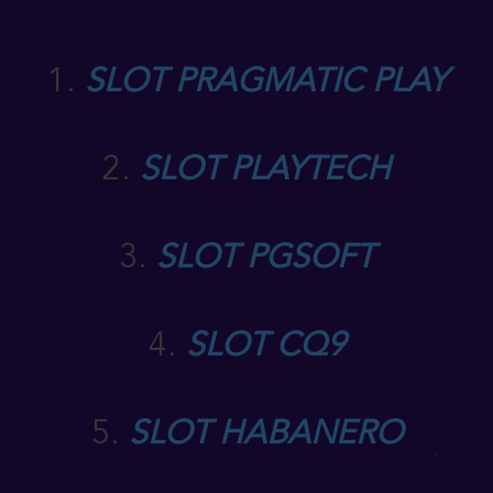
1.
SLOT PRAGMATIC PLAY
2.
SLOT PLAYTECH
3.
SLOT PGSOFT
4.
SLOT CQ9
5.
SLOT HABANERO