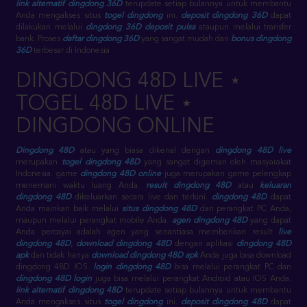
link alternatif dingdong 36D
terupdate setiap bulannya untuk membantu
Anda mengakses situs
togel dingdong
ini.
deposit dingdong 36D
dapat
dilakukan melalui
dingdong 36D deposit pulsa
ataupun melalui transfer
bank. Proses
daftar dingdong 36D
yang sangat mudah dan
bonus dingdong
36D
terbesar di Indonesia
DINGDONG 48D LIVE ⋆
TOGEL 48D LIVE ⋆
DINGDONG ONLINE
Dingdong 48D
atau yang biasa dikenal dengan
dingdong 48D live
merupakan
togel dingdong 48D
yang sangat digemari oleh masyarakat
Indonesia. game
dingdong 48D online
juga merupakan game pelengkap
menemani waktu luang Anda.
result dingdong 48D
atau
keluaran
dingdong 48D
dikeluarkan secara live dan terkini.
dingdong 48D
dapat
Anda mainkan baik melalui
situs dingdong 48D
dari perangkat PC Anda,
maupun melalui perangkat mobile Anda.
agen dingdong 48D
yang dapat
Anda percayai adalah agen yang senantiasa memberikan result
live
dingdong 48D
,
download dingdong 48D
dengan aplikasi
dingdong 48D
apk
dan tidak hanya
download dingdong 48D apk
Anda juga bisa download
dingdong 48D IOS.
login dingdong 48D
bisa melalui perangkat PC dan
dingdong 48D login
juga bisa melalui perangkat Android atau IOS Anda.
link alternatif dingdong 48D
terupdate setiap bulannya untuk membantu
Anda mengakses situs
togel dingdong
ini.
deposit dingdong 48D
dapat