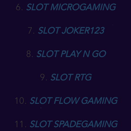
6.
SLOT MICROGAMING
7.
SLOT JOKER123
8.
SLOT PLAY N GO
9.
SLOT RTG
10.
SLOT FLOW GAMING
11.
SLOT SPADEGAMING