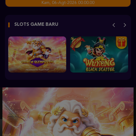
Gates of Olympus 1000
Kam, 06-Agt-2026 00.00.00
lu****7
IDR
4,863,400.00
SLOTS GAME BARU
Mahjong Wins 3 – Black Scatter
p****3
IDR
4,106,000.00
Sweet Bonanza 2500
m***3
IDR
4,031,800.00
Mahjong Wins 3 – Black Scatter
p****3
IDR
3,825,000.00
Gates of Olympus 1000
gond****n
IDR
3,749,240.00