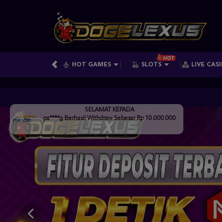
HOT GAMES
SLOTS
LIVE CAS
SELAMAT KEPADA
pa****g Berhasil Withdraw Sebesar Rp 10.000.000