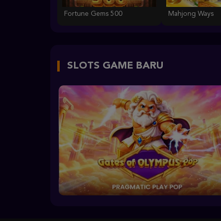
Fortune Gems 500
Mahjong Ways
SLOTS GAME BARU