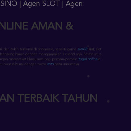
SINO | Agen SLOT | Agen
ONLINE AMAN &
 dan telah terkenal di Indonesia, seperti game
slot88
slot
, slot
 langsung hanya dengan menggunakan 1 userid saja.
Selain situs
alangan masyarakat khususnya bagi pemain-pemain
togel online
di
au biasa dikenal dengan nama
toto
pada umumnya.
AN TERBAIK TAHUN