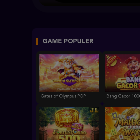
GAME POPULER
Gates of Olympus POP
Bang Gacor 100