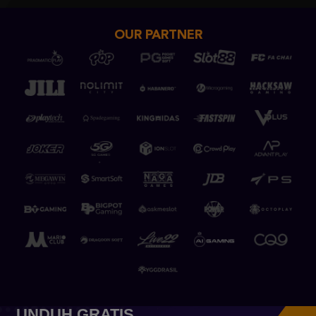
OUR PARTNER
UNDUH GRATIS