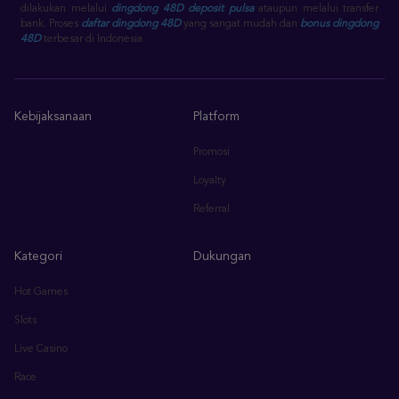
dilakukan melalui
dingdong 48D deposit pulsa
ataupun melalui transfer
bank. Proses
daftar dingdong 48D
yang sangat mudah dan
bonus dingdong
48D
terbesar di Indonesia.
Kebijaksanaan
Platform
Promosi
Loyalty
Referral
Kategori
Dukungan
Hot Games
Slots
Live Casino
Race