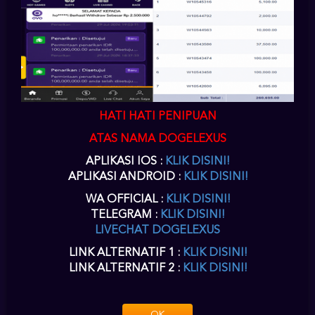
joker123
.
slot88 daftar
akun slot online
dengan proses yang cepat dapat
Anda terima sesaat setelah
daftar joker777
selesai Anda isikan datanya
dengan lengkap.
slot88 daftar
hanya membutuhkan waktu beberapa menit
untuk pengisian form
daftar joker888
disitus
joker 123
atau
slot88
sebagai
joker game
terpercaya.
slot88 online
,
joker888
,
joker123
,
jokergaming
,
joker1788
,
joker8868
,
joker777
,
joker688
sebagai alternatif
joker slot
pada
situs dogelexus
joker gaming
.
DOWNLOAD SLOT88 APK
HATI HATI PENIPUAN
SLOT SLOT88 LOGIN VERSI
ATAS NAMA DOGELEXUS
TERBARU
APLIKASI IOS :
KLIK DISINI!
APLIKASI ANDROID :
KLIK DISINI!
joker download
Setelah Anda melakukan
pendaftaran akun slot88
di
dogelexus, maka selanjutnya Anda dapat melakukan
download slot88
apk,
WA OFFICIAL :
KLIK DISINI!
aplikasi
slot88 apk
android dogelexus ini mendukung Anda dalam bermain
TELEGRAM :
KLIK DISINI!
melalui perangkat mobile smartphone Anda. Baik melalui PC atau mobile
LIVECHAT DOGELEXUS
dimana saja dan kapan saja dapat Anda mainkan semua game yang ada di
slot dogelexus ini.
slot88 download
dapat Anda
download aplikasi joker
LINK ALTERNATIF 1 :
KLIK DISINI!
123
melalui Android dan IOS.
slot88 download apk
bisa langsung diinstal
setelah Anda
download aplikasi slot88
nya.
download joker 123
lebih baik
LINK ALTERNATIF 2 :
KLIK DISINI!
segera Anda download setelah
daftar akun slot88
sehingga lebih
memudahkan Anda untuk
login slot88
.
download slot88
ini terletak pada
menu daftar
slot88 apk download
yang ada pada kanan menu utama pada
situs
dogelexus slot online
ini.
slot88 android download
untuk perangkat