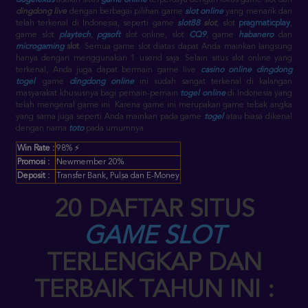
dogelexus
adalah situs
game online
terpercaya dengan fokus game slot dan
dingdong live
dengan berbagai pilihan game
slot online
yang menarik dan
telah terkenal di Indonesia, seperti game
slot88
slot
, slot
pragmaticplay
,
game slot
playtech
,
pgsoft
slot online
, slot
CQ9
, game
habanero
dan
microgaming
slot
. Semua game slot diatas dapat Anda mainkan langsung
hanya dengan menggunakan 1 userid saja.
Selain situs slot online yang
terkenal, Anda juga dapat bermain game live
casino online
dingdong
togel
. game
dingdong online
ini sudah sangat terkenal di kalangan
masyarakat khususnya bagi pemain-pemain
togel online
di Indonesia yang
telah mengenal game ini. Karena game ini merupakan game tebak angka
yang sama juga seperti Anda mainkan pada game
togel
atau biasa dikenal
dengan nama
toto
pada umumnya.
Win Rate :
98% ⚡
Promosi :
Newmember 20%
Deposit :
Transfer Bank, Pulsa dan E-Money
20 DAFTAR SITUS
GAME SLOT
TERLENGKAP DAN
TERBAIK TAHUN INI :