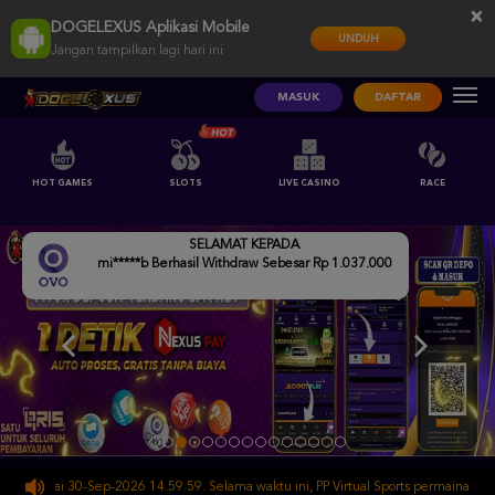
×
DOGELEXUS Aplikasi Mobile
UNDUH
Jangan tampilkan lagi hari ini
MASUK
DAFTAR
HOT GAMES
SLOTS
LIVE CASINO
RACE
SELAMAT KEPADA
mi*****b Berhasil Withdraw Sebesar Rp 1.037.000
ampai 30-Sep-2026 14.59.59. Selama waktu ini, PP Virtual Sports permainan tidak 