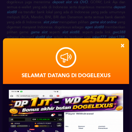
dogelexus juga menerima
deposit slot via OVO
, GOPAY, Link Aja dan
semua e-wallet yang ada di Indonesia serta dogelexus menerima
deposit
slot88
via transfer bank lokal yang ada di Indonesia yang pada umumnya
meliputi BCA, Mandiri, BNI, BRI dan Danamon serta semua bank daerah
yang ada di Indonesia.
slot joker
merupakan pilihan
game slot online
yang
digemari masyarat Indonesia. dogelexus sebagai
agen slot88
memberikan
pilihan game
game slot
seperti
slot slot88
, seperti pada link
gwc388
sebagai alternatif
slot88 slot
, selain itu terdapat juga
joker777
,
joker1788
,
joker8868
,
joker888
,
joker688
,
joker slot
sebagai link alternatif
joker
×
gaming
slot.
slot88 game
sebagai
agen slot88 terpercaya
menyediakan
slot
game joker
.
slot88 online
berjalan selama 24 jam setiap harinya, sehingga
dogelexus slot online
sebagai
agen slot slot88
juga online 24 jam pada
game
slot88 casino
.
DAFTAR SLOT88
⋆
AKUN
SELAMAT DATANG DI DOGELEXUS
SLOT ONLINE JOKER123
SLOT
daftar slot88
di dogelexus
situs online slot
untuk akun
slot88
bisa Anda
lakukan pada menu
daftar slot88 slot
yang ada diatas kanan pada situs
daftar joker gaming
ini.
situs slot88
telah berkerja sama dengan
doge lexus
slot online
menyediakan
game joker
.
daftar akun joker gaming
harus Anda
lengkapi agar
situs slot88
dapat memberikan Anda
userid slot88
disaat
Anda
daftar joker123
di
www joker123
sebagai situs alternatif
login