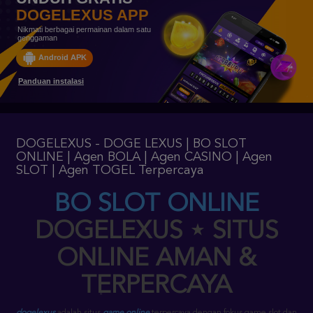
DOGELEXUS APP
Nikmati berbagai permainan dalam satu
genggaman
Android APK
Panduan instalasi
DOGELEXUS - DOGE LEXUS | BO SLOT
ONLINE | Agen BOLA | Agen CASINO | Agen
SLOT | Agen TOGEL Terpercaya
BO SLOT ONLINE
DOGELEXUS
⋆
SITUS
ONLINE AMAN &
TERPERCAYA