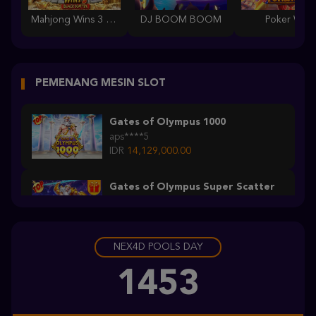
Mahjong Wins 3 – Black Scatter
DJ BOOM BOOM
Poker Win
PEMENANG MESIN SLOT
Gates of Olympus 1000
aps****5
IDR
14,129,000.00
Gates of Olympus Super Scatter
slote****8
IDR
9,230,520.00
NEX4D POOLS DAY
Gates of Olympus 1000
aps****5
1453
IDR
6,904,000.00