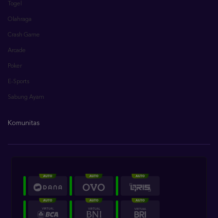
Togel
Olahraga
Crash Game
Arcade
Poker
E-Sports
Sabung Ayam
Komunitas