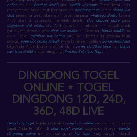
jam setiap harinya. Anda bisa melakukan konfirmasi
deposit pulsa slot
online
melalui
livechat slot88
atau
slot88 whatsapp
. Tetapi kami lebih
menyarankan Anda untuk konfirmasi via
slot88 livechat
, karena
slot88 live
chat
prosesnya tentu akan lebih cepat daripada
whatsapp slot88
karena
Anda akan di prioritaskan terlebih dahulu.
slot deposit pulsa
pada
dogelexus slot online
bisa Anda gunakan untuk bermain banyak sekali
game yang tersedia pada
situs slot online
ini. Dapatkan
bonus slot88
jika
Anda adalah
member slot online
yang baru bergabung bersama kami
sebagai
agen slot online terbaik
, maka kami memberikan
bonus slot88 slot
bagi Anda. Anda dapat melakukan claim
bonus slot88 terbesar
dan
bonus
cashback slot88
setiap minggunya
Prediksi Bola Dan Togel
.
DINGDONG TOGEL
ONLINE ⋆ TOGEL
DINGDONG 12D, 24D,
36D, 48D LIVE
Dingdong togel
dogelexus adalah
dingdong online
yang pada umumnya
dapat Anda temukan di
situs togel online
. dogelexus sebagai
bandar
dingdong online
menyediakan game
live togel
yang sangat terkenal