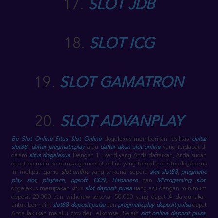
17.
SLOT JDB
18.
SLOT ICG
19.
SLOT GAMATRON
20.
SLOT ADVANPLAY
Bo Slot Online
Situs Slot Online
dogelexus memberikan fasilitas
daftar
slot88
,
daftar pragmaticplay
atau
daftar akun slot online
yang terdapat di
dalam
situs dogelexus
. Dengan 1 userid yang Anda daftarkan, Anda sudah
dapat bermain ke semua game slot online yang tersedia di situs dogelexus
ini meliputi game
slot online
yang terkenal seperti
slot slot88
,
pragmatic
play slot
,
playtech
,
pgsoft
,
CQ9
,
Habanero
dan
Microgaming slot
.
dogelexus merupakan situs
slot deposit pulsa
uang asli dengan minimum
deposit 20.000 dan withdraw sebesar 50.000 yang dapat Anda gunakan
untuk bermain.
slot88 deposit pulsa
dan
pragmaticplay deposit pulsa
dapat
Anda lakukan melalui provider Telkomsel. Selain
slot online deposit pulsa
,