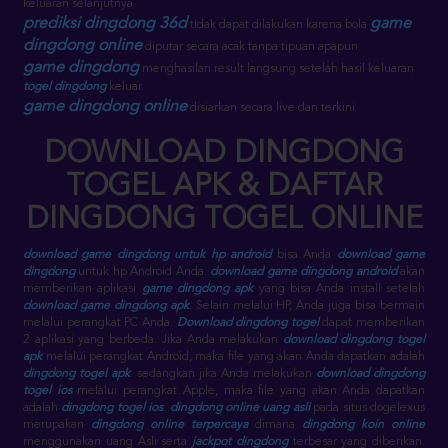
keluaran selanjutnya.
prediksi dingdong 36d
game
tidak dapat dilakukan karena bola
dingdong online
diputar secara acak tanpa tipuan apapun.
game dingdong
menghasilan result langsung setelah hasil keluaran
togel dingdong
keluar.
game dingdong online
disiarkan secara live dan terkini.
DOWNLOAD DINGDONG
TOGEL APK & DAFTAR
DINGDONG TOGEL ONLINE
download game dingdong untuk hp android
bisa Anda
download game
dingdong
untuk hp Android Anda.
download game dingdong android
akan
memberikan aplikasi
game dingdong apk
yang bisa Anda install setelah
download game dingdong apk
. Selain melalui HP, Anda juga bisa bermain
melalui perangkat PC Anda.
Download dingdong togel
dapat memberikan
2 aplikasi yang berbeda. Jika Anda melakukan
download dingdong togel
apk
melalui perangkat Android, maka file yang akan Anda dapatkan adalah
dingdong togel apk
. sedangkan jika Anda melakukan
download dingdong
togel ios
melalui perangkat Apple, maka file yang akan Anda dapatkan
adalah
dingdong togel ios
.
dingdong online uang asli
pada situs dogelexus
merupakan
dingdong online terpercaya
dimana
dingdong koin online
menggunakan uang Asli serta
jackpot dingdong
terbesar yang diberikan.