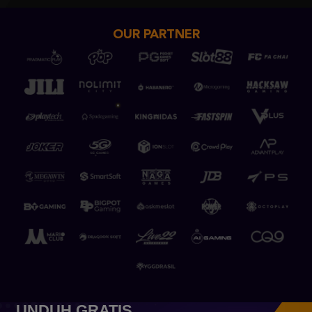
OUR PARTNER
UNDUH GRATIS