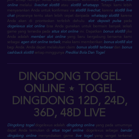
jam setiap harinya. Anda bisa melakukan konfirmasi
deposit pulsa slot
online
melalui
livechat slot88
atau
slot88 whatsapp
. Tetapi kami lebih
menyarankan Anda untuk konfirmasi via
slot88 livechat
, karena
slot88 live
chat
prosesnya tentu akan lebih cepat daripada
whatsapp slot88
karena
Anda akan di prioritaskan terlebih dahulu.
slot deposit pulsa
pada
dogelexus slot online
bisa Anda gunakan untuk bermain banyak sekali
game yang tersedia pada
situs slot online
ini. Dapatkan
bonus slot88
jika
Anda adalah
member slot online
yang baru bergabung bersama kami
sebagai
agen slot online terbaik
, maka kami memberikan
bonus slot88 slot
bagi Anda. Anda dapat melakukan claim
bonus slot88 terbesar
dan
bonus
cashback slot88
setiap minggunya
Prediksi Bola Dan Togel
.
DINGDONG TOGEL
ONLINE ⋆ TOGEL
DINGDONG 12D, 24D,
36D, 48D LIVE
Dingdong togel
dogelexus adalah
dingdong online
yang pada umumnya
dapat Anda temukan di
situs togel online
. dogelexus sebagai
bandar
dingdong online
menyediakan game
live togel
yang sangat terkenal