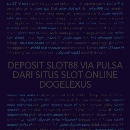
slot88 id test
bisa Anda gunakan untuk melihat seputar game
slot online
pada situs game
joker apk
. Baik
joker slot apk
dan
joker888 ios
memiliki
ekosistem dan interface yang sama bagi pengguna game
joker mobile
.
joker app
ios terkadang lebih sering mengalami masalah karena support
dari Apple yang tidak mendukung game
slot online
daripada
slot88
android
. Anda bisa
slot88 login
melalui perangkat mobile, desktop pc dan
tablet.
slot88 test id
boleh Anda minta jika belum ingin melakukan
daftar
slot slot88
untuk
login joker123
.
joker login
dari
link alternatif slot88
sebagai
situs slot online
. Memiliki standart keamanan yang tinggi jika Anda
menggunakan
slot88 test account
untuk mencoba. Karena
joker123 test id
tidak mengharuskan Anda untuk
deposit slot88
terlebih dahulu.
DEPOSIT SLOT88 VIA PULSA
DARI SITUS SLOT ONLINE
DOGELEXUS
deposit slot slot88
tidak hanya dapat Anda lakukan dengan transfer bank.
Saat ini
deposit slot88 slot
juga bisa Anda lakukan dengan
joker deposit
pulsa telkomsel
dan
joker deposit pulsa xl
. Selain dengan pulsa
slot88
deposit
juga mendukung e-wallet seperti GOPAY, OVO, DANA dll.
slot88
deposit pulsa
pada
situs slot online
dogelexus ini memiliki rate terbaik di
pasarannya.
slot88 deposit pulsa telkomsel
dengan rate 0.8 dan
slot88
deposit pulsa xl
dengan rate 0.9.
joker deposit pulsa
didukung selama 24