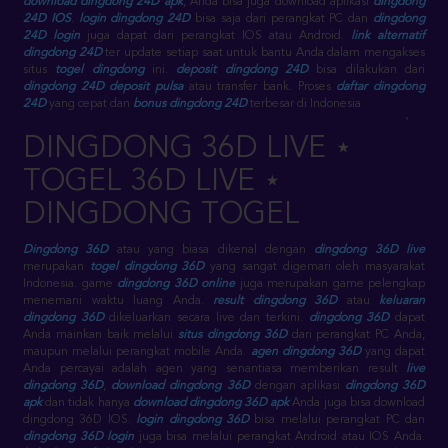
download dingdong 24D apk
, Anda bisa juga download aplikasi
dingdong
24D IOS
.
login dingdong 24D
bisa saja dari perangkat PC dan
dingdong
24D login
juga dapat dari perangkat IOS atau Android.
link alternatif
dingdong 24D
ter update setiap saat untuk bantu Anda dalam mengakses
situs
togel dingdong
ini.
deposit dingdong 24D
bisa dilakukan dari
dingdong 24D deposit pulsa
atau transfer bank. Proses
daftar dingdong
24D
yang cepat dan
bonus dingdong 24D
terbesar di Indonesia
DINGDONG 36D LIVE ⋆
TOGEL 36D LIVE ⋆
DINGDONG TOGEL
Dingdong 36D
atau yang biasa dikenal dengan
dingdong 36D live
merupakan
togel dingdong 36D
yang sangat digemari oleh masyarakat
Indonesia. game
dingdong 36D online
juga merupakan game pelengkap
menemani waktu luang Anda.
result dingdong 36D
atau
keluaran
dingdong 36D
dikeluarkan secara live dan terkini.
dingdong 36D
dapat
Anda mainkan baik melalui
situs dingdong 36D
dari perangkat PC Anda,
maupun melalui perangkat mobile Anda.
agen dingdong 36D
yang dapat
Anda percayai adalah agen yang senantiasa memberikan result
live
dingdong 36D
,
download dingdong 36D
dengan aplikasi
dingdong 36D
apk
dan tidak hanya
download dingdong 36D apk
Anda juga bisa download
dingdong 36D IOS.
login dingdong 36D
bisa melalui perangkat PC dan
dingdong 36D login
juga bisa melalui perangkat Android atau IOS Anda.