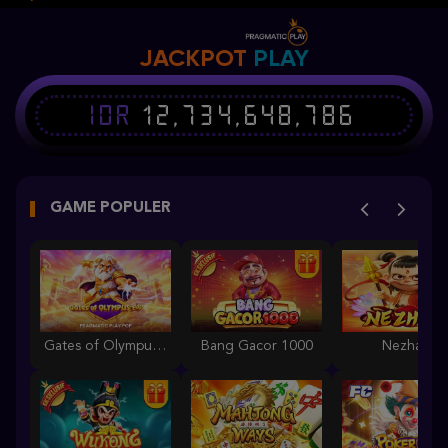
JACKPOT
PLAY
IDR
12,734,648,786
GAME POPULER
Gates of Olympus POP
Bang Gacor 1000
Nezha 2