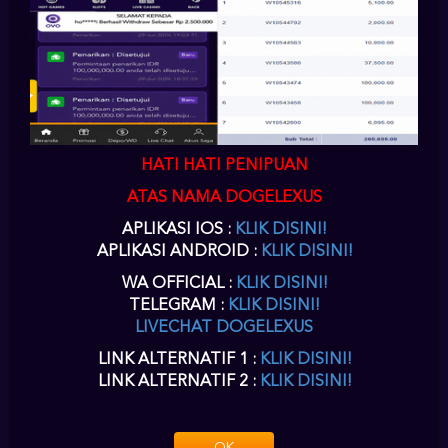
joker123
.
slot88 daftar
akun slot online
dengan proses yang cepat dapat
Anda terima sesaat setelah
daftar joker777
selesai Anda isikan datanya
dengan lengkap.
slot88 daftar
hanya membutuhkan waktu beberapa menit
untuk pengisian form
daftar joker888
disitus
joker 123
atau
slot88
sebagai
joker game
terpercaya.
slot88 online
,
joker888
,
joker123
,
jokergaming
,
joker1788
,
joker8868
,
joker777
,
joker688
sebagai alternatif
joker slot
pada
situs dogelexus
joker gaming
.
DOWNLOAD SLOT88 APK
HATI HATI PENIPUAN
SLOT SLOT88 LOGIN VERSI
ATAS NAMA DOGELEXUS
TERBARU
APLIKASI IOS :
KLIK DISINI!
APLIKASI ANDROID :
KLIK DISINI!
joker download
Setelah Anda melakukan
pendaftaran akun slot88
di
dogelexus, maka selanjutnya Anda dapat melakukan
download slot88
apk,
WA OFFICIAL :
KLIK DISINI!
aplikasi
slot88 apk
android dogelexus ini mendukung Anda dalam bermain
TELEGRAM :
KLIK DISINI!
melalui perangkat mobile smartphone Anda. Baik melalui PC atau mobile
LIVECHAT DOGELEXUS
dimana saja dan kapan saja dapat Anda mainkan semua game yang ada di
slot dogelexus ini.
slot88 download
dapat Anda
download aplikasi joker
LINK ALTERNATIF 1 :
KLIK DISINI!
123
melalui Android dan IOS.
slot88 download apk
bisa langsung diinstal
setelah Anda
download aplikasi slot88
nya.
download joker 123
lebih baik
LINK ALTERNATIF 2 :
KLIK DISINI!
segera Anda download setelah
daftar akun slot88
sehingga lebih
memudahkan Anda untuk
login slot88
.
download slot88
ini terletak pada
menu daftar
slot88 apk download
yang ada pada kanan menu utama pada
situs
dogelexus slot online
ini.
slot88 android download
untuk perangkat