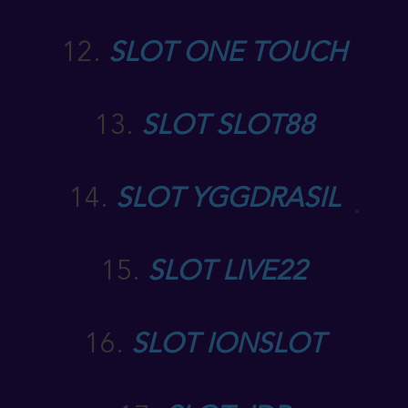
12.
SLOT ONE TOUCH
13.
SLOT SLOT88
14.
SLOT YGGDRASIL
15.
SLOT LIVE22
16.
SLOT IONSLOT