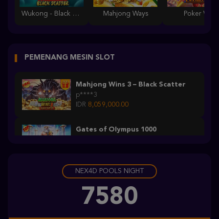
Wukong - Black Scatter
Mahjong Ways
Poker Win
PEMENANG MESIN SLOT
Mahjong Wins 3 – Black Scatter
p****3
IDR
8,059,000.00
Gates of Olympus 1000
lu****7
IDR
4,863,400.00
NEX4D POOLS NIGHT
Mahjong Wins 3 – Black Scatter
p****3
7580
IDR
4,106,000.00