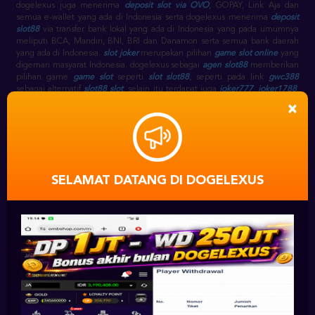
dogelexus juga menerima
deposit slot via OVO
, GOPAY, Link Aja dan
semua e-wallet yang ada di Indonesia serta dogelexus menerima
deposit
slot88
via transfer bank lokal yang ada di Indonesia yang pada umumnya
meliputi BCA, Mandiri, BNI, BRI dan Danamon serta semua bank daerah
yang ada di Indonesia.
slot joker
merupakan pilihan
game slot online
yang
digemari masyarat Indonesia. dogelexus sebagai
agen slot88
memberikan
pilihan game
game slot
seperti
slot slot88
, seperti pada link
gwc388
sebagai alternatif
slot88 slot
, selain itu terdapat juga
joker777
,
joker1788
,
joker8868
,
joker888
,
joker688
,
joker slot
sebagai link alternatif
joker
×
gaming
slot.
slot88 game
sebagai
agen slot88 terpercaya
menyediakan
slot
game joker
.
slot88 online
berjalan selama 24 jam setiap harinya, sehingga
dogelexus slot online
sebagai
agen slot slot88
juga online 24 jam pada
game
slot88 casino
.
DAFTAR SLOT88
⋆
AKUN
SELAMAT DATANG DI DOGELEXUS
SLOT ONLINE JOKER123
SLOT
daftar slot88
di dogelexus
situs online slot
untuk akun
slot88
bisa Anda
lakukan pada menu
daftar slot88 slot
yang ada diatas kanan pada situs
daftar joker gaming
ini.
situs slot88
telah berkerja sama dengan
doge lexus
slot online
menyediakan
game joker
.
daftar akun joker gaming
harus Anda
lengkapi agar
situs slot88
dapat memberikan Anda
userid slot88
disaat
Anda
daftar joker123
di
www joker123
sebagai situs alternatif
login