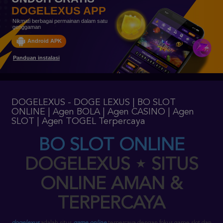
DOGELEXUS APP
Nikmati berbagai permainan dalam satu
genggaman
Android APK
Panduan instalasi
DOGELEXUS - DOGE LEXUS | BO SLOT
ONLINE | Agen BOLA | Agen CASINO | Agen
SLOT | Agen TOGEL Terpercaya
BO SLOT ONLINE
DOGELEXUS
⋆
SITUS
ONLINE AMAN &
TERPERCAYA