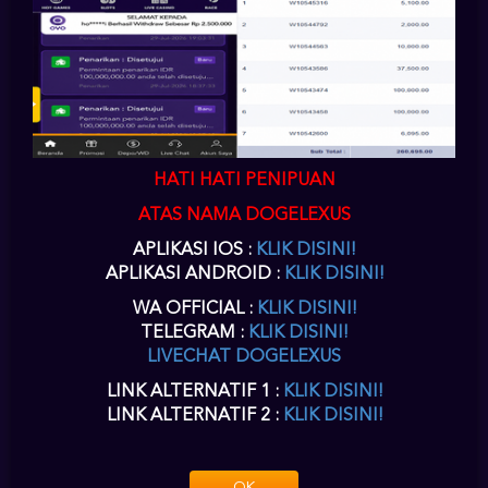
joker123
.
slot88 daftar
akun slot online
dengan proses yang cepat dapat
Anda terima sesaat setelah
daftar joker777
selesai Anda isikan datanya
dengan lengkap.
slot88 daftar
hanya membutuhkan waktu beberapa menit
untuk pengisian form
daftar joker888
disitus
joker 123
atau
slot88
sebagai
joker game
terpercaya.
slot88 online
,
joker888
,
joker123
,
jokergaming
,
joker1788
,
joker8868
,
joker777
,
joker688
sebagai alternatif
joker slot
pada
situs dogelexus
joker gaming
.
DOWNLOAD SLOT88 APK
HATI HATI PENIPUAN
SLOT SLOT88 LOGIN VERSI
ATAS NAMA DOGELEXUS
TERBARU
APLIKASI IOS :
KLIK DISINI!
APLIKASI ANDROID :
KLIK DISINI!
joker download
Setelah Anda melakukan
pendaftaran akun slot88
di
dogelexus, maka selanjutnya Anda dapat melakukan
download slot88
apk,
WA OFFICIAL :
KLIK DISINI!
aplikasi
slot88 apk
android dogelexus ini mendukung Anda dalam bermain
TELEGRAM :
KLIK DISINI!
melalui perangkat mobile smartphone Anda. Baik melalui PC atau mobile
LIVECHAT DOGELEXUS
dimana saja dan kapan saja dapat Anda mainkan semua game yang ada di
slot dogelexus ini.
slot88 download
dapat Anda
download aplikasi joker
LINK ALTERNATIF 1 :
KLIK DISINI!
123
melalui Android dan IOS.
slot88 download apk
bisa langsung diinstal
setelah Anda
download aplikasi slot88
nya.
download joker 123
lebih baik
LINK ALTERNATIF 2 :
KLIK DISINI!
segera Anda download setelah
daftar akun slot88
sehingga lebih
memudahkan Anda untuk
login slot88
.
download slot88
ini terletak pada
menu daftar
slot88 apk download
yang ada pada kanan menu utama pada
situs
dogelexus slot online
ini.
slot88 android download
untuk perangkat