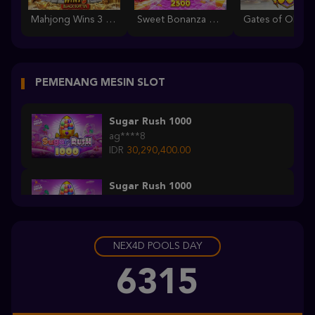
Mahjong Wins 3 – Black Scatter
Sweet Bonanza 2500
PEMENANG MESIN SLOT
Sugar Rush 1000
ag****8
IDR
30,290,400.00
Sugar Rush 1000
ag****8
IDR
17,376,800.00
NEX4D POOLS DAY
Sugar Rush 1000
ag****8
6315
IDR
13,082,000.00