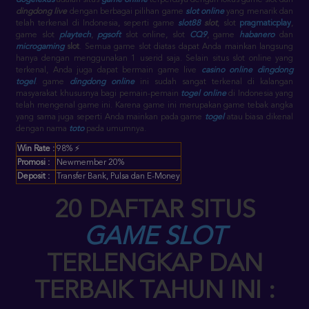
dogelexus
adalah situs
game online
terpercaya dengan fokus game slot dan
dingdong live
dengan berbagai pilihan game
slot online
yang menarik dan
telah terkenal di Indonesia, seperti game
slot88
slot
, slot
pragmaticplay
,
game slot
playtech
,
pgsoft
slot online
, slot
CQ9
, game
habanero
dan
microgaming
slot
. Semua game slot diatas dapat Anda mainkan langsung
hanya dengan menggunakan 1 userid saja.
Selain situs slot online yang
terkenal, Anda juga dapat bermain game live
casino online
dingdong
togel
. game
dingdong online
ini sudah sangat terkenal di kalangan
masyarakat khususnya bagi pemain-pemain
togel online
di Indonesia yang
telah mengenal game ini. Karena game ini merupakan game tebak angka
yang sama juga seperti Anda mainkan pada game
togel
atau biasa dikenal
dengan nama
toto
pada umumnya.
Win Rate :
98% ⚡
Promosi :
Newmember 20%
Deposit :
Transfer Bank, Pulsa dan E-Money
20 DAFTAR SITUS
GAME SLOT
TERLENGKAP DAN
TERBAIK TAHUN INI :