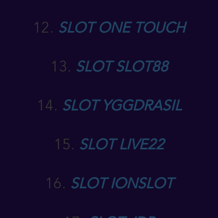
12.
SLOT ONE TOUCH
13.
SLOT SLOT88
14.
SLOT YGGDRASIL
15.
SLOT LIVE22
16.
SLOT IONSLOT