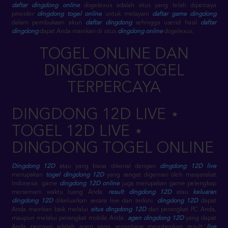
daftar dingdong online
dogelexus adalah situs yang telah dipercaya
provider
dingdong togel online
untuk melayani
daftar game dingdong
dalam pembukaan akun
daftar dingdong
sehingga userid hasil
daftar
dingdong
dapat Anda mainkan di situs
dingdong online
dogelexus.
TOGEL ONLINE DAN
DINGDONG TOGEL
TERPERCAYA
DINGDONG 12D LIVE ⋆
TOGEL 12D LIVE ⋆
DINGDONG TOGEL ONLINE
Dingdong 12D
atau yang biasa dikenal dengan
dingdong 12D live
merupakan
togel dingdong 12D
yang sangat digemari oleh masyarakat
Indonesia. game
dingdong 12D online
juga merupakan game pelengkap
menemani waktu luang Anda.
result dingdong 12D
atau
keluaran
dingdong 12D
dikeluarkan secara live dan terkini.
dingdong 12D
dapat
Anda mainkan baik melalui
situs dingdong 12D
dari perangkat PC Anda,
maupun melalui perangkat mobile Anda.
agen dingdong 12D
yang dapat
Anda percayai adalah agen yang senantiasa memberikan result
live