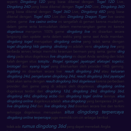
seperti
Dingdong 12D
yang biasa dikenal dengan
Togel 12D
Live,
Dingdong 24D
yang biasa dikenal dengan
Togel 24D
Live,
Dingdong 36D
yang biasa dikenal dengan
Togel 36D
Live,
Dingdong 48D
yang biasa
dikenal dengan
Togel 48D
Live dan
Dingdong Dragon Tiger
live casino
online. game
live casino online
ini sangatlah di gemari karena mudahnya
dalam game serta kemudahan dalam memenangkan game ini karena
dogelexus
menjamin 100% game
dingdong live
ini disiarkan secara
langsung dan update serta dalam waktu yang sama saat Anda mainkan.
dingdong togel
merupakan
dingdong online
yang tidak sama dengan
togel dingdong
hkb gaming
.
dindong
ini adalah versi
dingdong live
yang
berbeda server, tetapi memiliki keseruan bermain yang sama. game
ding
dong
pada situs dogelexus
live dingdong
ini dapat Anda sanding dan tidak
kalah dengan situs
totojitu
,
8togel
,
rgotogel
,
jayatogel
,
afatogel
,
togelcc
,
brotogel
dan
eyang togel
yang dikeluarkan oleh provider HKB gaming.
ingdong
ini disiarkan secara live
result dingdong 24d
atau
keluaran
dingdong 24d
,
pengeluaran dingdong 24d
,
result dingdong 36d jayatogel
tidak akan sama dengan
result dingdong 36d dogelexus
karena perbedaan
provider dari game yang di adopsi oleh dogelexus.
dingdong online
dogelexus terdiri dari
dingdong 12d
,
dingdong 24d
,
dingdong 36d
,
dingdong 48d
,
dingdong sicbo
dan
dingdong togel online
lainnya.
situs
dingdong online
dogelexus adalah
situs dingdong
yang beroperasi 24 jam.
live dingdong 24d
dan
live dingdong 36d
disiarkan secara live dan terkini
situs dingdong terpercaya
sehingga dogelexus merupakan
.
dingdong online terpercaya
juga memiliki ciri-ciri sebagai berikut :
rumus dingdong 36d
tidak ada
yang dapat menebak Angka