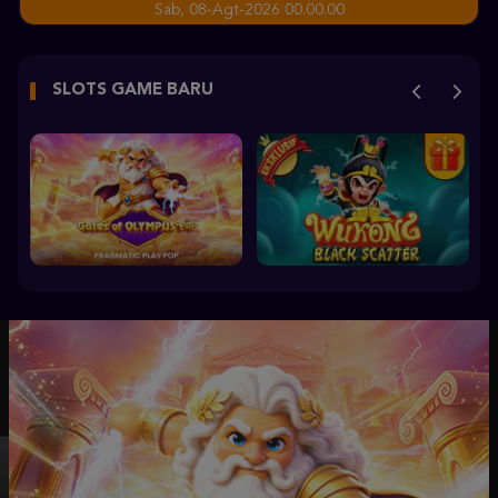
Sugar Rush 1000
Sab, 08-Agt-2026 00.00.00
ag****8
IDR
12,998,000.00
SLOTS GAME BARU
Gates of Olympus Super Scatter
h****4
IDR
11,362,800.00
Sugar Rush 1000
ag****8
IDR
10,299,200.00
Sugar Rush 1000
ag****8
IDR
6,882,000.00
Sugar Rush 1000
ag****8
IDR
4,886,400.00