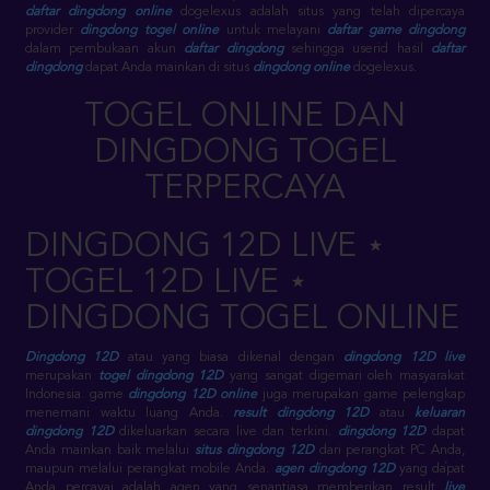
daftar dingdong online
dogelexus adalah situs yang telah dipercaya
provider
dingdong togel online
untuk melayani
daftar game dingdong
dalam pembukaan akun
daftar dingdong
sehingga userid hasil
daftar
dingdong
dapat Anda mainkan di situs
dingdong online
dogelexus.
TOGEL ONLINE DAN
DINGDONG TOGEL
TERPERCAYA
DINGDONG 12D LIVE ⋆
TOGEL 12D LIVE ⋆
DINGDONG TOGEL ONLINE
Dingdong 12D
atau yang biasa dikenal dengan
dingdong 12D live
merupakan
togel dingdong 12D
yang sangat digemari oleh masyarakat
Indonesia. game
dingdong 12D online
juga merupakan game pelengkap
menemani waktu luang Anda.
result dingdong 12D
atau
keluaran
dingdong 12D
dikeluarkan secara live dan terkini.
dingdong 12D
dapat
Anda mainkan baik melalui
situs dingdong 12D
dari perangkat PC Anda,
maupun melalui perangkat mobile Anda.
agen dingdong 12D
yang dapat
Anda percayai adalah agen yang senantiasa memberikan result
live