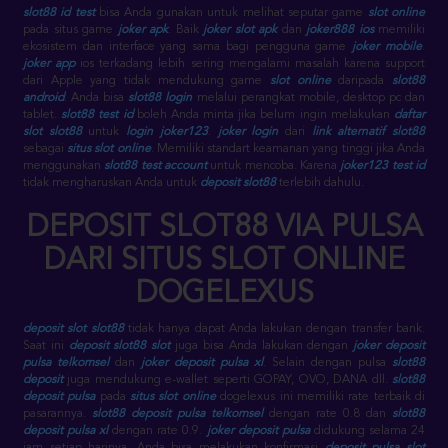
slot88 id test
bisa Anda gunakan untuk melihat seputar game
slot online
pada situs game
joker apk
. Baik
joker slot apk
dan
joker888 ios
memiliki
ekosistem dan interface yang sama bagi pengguna game
joker mobile
.
joker app
ios terkadang lebih sering mengalami masalah karena support
dari Apple yang tidak mendukung game
slot online
daripada
slot88
android
. Anda bisa
slot88 login
melalui perangkat mobile, desktop pc dan
tablet.
slot88 test id
boleh Anda minta jika belum ingin melakukan
daftar
slot slot88
untuk
login joker123
.
joker login
dari
link alternatif slot88
sebagai
situs slot online
. Memiliki standart keamanan yang tinggi jika Anda
menggunakan
slot88 test account
untuk mencoba. Karena
joker123 test id
tidak mengharuskan Anda untuk
deposit slot88
terlebih dahulu.
DEPOSIT SLOT88 VIA PULSA
DARI SITUS SLOT ONLINE
DOGELEXUS
deposit slot slot88
tidak hanya dapat Anda lakukan dengan transfer bank.
Saat ini
deposit slot88 slot
juga bisa Anda lakukan dengan
joker deposit
pulsa telkomsel
dan
joker deposit pulsa xl
. Selain dengan pulsa
slot88
deposit
juga mendukung e-wallet seperti GOPAY, OVO, DANA dll.
slot88
deposit pulsa
pada
situs slot online
dogelexus ini memiliki rate terbaik di
pasarannya.
slot88 deposit pulsa telkomsel
dengan rate 0.8 dan
slot88
deposit pulsa xl
dengan rate 0.9.
joker deposit pulsa
didukung selama 24