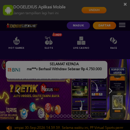
×
DOGELEXUS Aplikasi Mobile
UNDUH
Jangan tampilkan lagi hari ini
MASUK
DAFTAR
HOT GAMES
SLOTS
LIVE CASINO
RACE
SELAMAT KEPADA
ma***v Berhasil Withdraw Sebesar Rp 4.750.000
9 sampai 30-Sep-2026 14.59.59. Selama waktu ini, PP Virtual Sports permainan tid