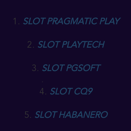
1.
SLOT PRAGMATIC PLAY
2.
SLOT PLAYTECH
3.
SLOT PGSOFT
4.
SLOT CQ9
5.
SLOT HABANERO