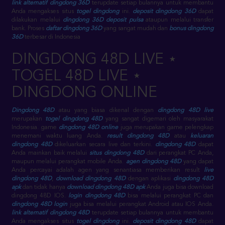
link alternatif dingdong 36D
terupdate setiap bulannya untuk membantu
Anda mengakses situs
togel dingdong
ini.
deposit dingdong 36D
dapat
dilakukan melalui
dingdong 36D deposit pulsa
ataupun melalui transfer
bank. Proses
daftar dingdong 36D
yang sangat mudah dan
bonus dingdong
36D
terbesar di Indonesia
DINGDONG 48D LIVE ⋆
TOGEL 48D LIVE ⋆
DINGDONG ONLINE
Dingdong 48D
atau yang biasa dikenal dengan
dingdong 48D live
merupakan
togel dingdong 48D
yang sangat digemari oleh masyarakat
Indonesia. game
dingdong 48D online
juga merupakan game pelengkap
menemani waktu luang Anda.
result dingdong 48D
atau
keluaran
dingdong 48D
dikeluarkan secara live dan terkini.
dingdong 48D
dapat
Anda mainkan baik melalui
situs dingdong 48D
dari perangkat PC Anda,
maupun melalui perangkat mobile Anda.
agen dingdong 48D
yang dapat
Anda percayai adalah agen yang senantiasa memberikan result
live
dingdong 48D
,
download dingdong 48D
dengan aplikasi
dingdong 48D
apk
dan tidak hanya
download dingdong 48D apk
Anda juga bisa download
dingdong 48D IOS.
login dingdong 48D
bisa melalui perangkat PC dan
dingdong 48D login
juga bisa melalui perangkat Android atau IOS Anda.
link alternatif dingdong 48D
terupdate setiap bulannya untuk membantu
Anda mengakses situs
togel dingdong
ini.
deposit dingdong 48D
dapat