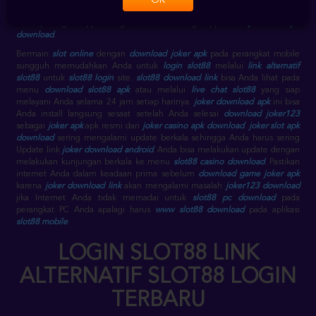
OK
Android dengan
slot88 apk
sebagai aplikasinya atau
joker download ios
untuk perangkat Apple dengan
slot88 ios
sebagai apps resmi
joker 123 apk
download
.
Bermain
slot online
dengan
download joker apk
pada perangkat mobile
sungguh memudahkan Anda untuk
login slot88
melalui
link alternatif
slot88
untuk
slot88 login
site.
slot88 download link
bisa Anda lihat pada
menu
download slot88 apk
atau melalui
live chat slot88
yang siap
melayani Anda selama 24 jam setiap harinya.
joker download apk
ini bisa
Anda install langsung sesaat setelah Anda selesai
download joker123
sebagai
joker apk
apk resmi dari
joker casino apk download
.
joker slot apk
download
sering mengalami update berkala sehingga Anda harus sering
Update link
joker download android
. Anda bisa melakukan update dengan
melakukan kunjungan berkala ke menu
slot88 casino download
. Pastikan
internet Anda dalam keadaan prima sebelum
download game joker apk
karena
joker download link
akan mengalami masalah
joker123 download
jika Internet Anda tidak memadai untuk
slot88 pc download
pada
perangkat PC Anda apalagi harus
www slot88 download
pada aplikasi
slot88 mobile
.
LOGIN SLOT88 LINK
ALTERNATIF SLOT88 LOGIN
TERBARU