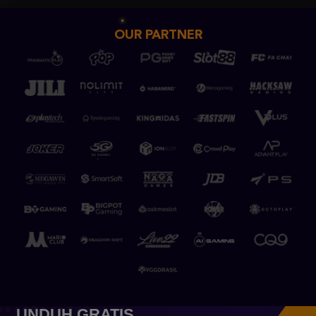
OUR PARTNER
UNDUH GRATIS