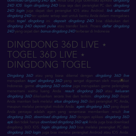
download dingdong 24D apk
, Anda bisa juga download aplikasi
dingdong
24D IOS
.
login dingdong 24D
bisa saja dari perangkat PC dan
dingdong
24D login
juga dapat dari perangkat IOS atau Android.
link alternatif
dingdong 24D
ter update setiap saat untuk bantu Anda dalam mengakses
situs
togel dingdong
ini.
deposit dingdong 24D
bisa dilakukan dari
dingdong 24D deposit pulsa
atau transfer bank. Proses
daftar dingdong
24D
yang cepat dan
bonus dingdong 24D
terbesar di Indonesia
DINGDONG 36D LIVE ⋆
TOGEL 36D LIVE ⋆
DINGDONG TOGEL
Dingdong 36D
atau yang biasa dikenal dengan
dingdong 36D live
merupakan
togel dingdong 36D
yang sangat digemari oleh masyarakat
Indonesia. game
dingdong 36D online
juga merupakan game pelengkap
menemani waktu luang Anda.
result dingdong 36D
atau
keluaran
dingdong 36D
dikeluarkan secara live dan terkini.
dingdong 36D
dapat
Anda mainkan baik melalui
situs dingdong 36D
dari perangkat PC Anda,
maupun melalui perangkat mobile Anda.
agen dingdong 36D
yang dapat
Anda percayai adalah agen yang senantiasa memberikan result
live
dingdong 36D
,
download dingdong 36D
dengan aplikasi
dingdong 36D
apk
dan tidak hanya
download dingdong 36D apk
Anda juga bisa download
dingdong 36D IOS.
login dingdong 36D
bisa melalui perangkat PC dan
dingdong 36D login
juga bisa melalui perangkat Android atau IOS Anda.