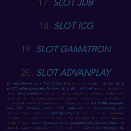
17.
SLOT JDB
18.
SLOT ICG
19.
SLOT GAMATRON
20.
SLOT ADVANPLAY
Bo Slot Online
Situs Slot Online
dogelexus memberikan fasilitas
daftar
slot88
,
daftar pragmaticplay
atau
daftar akun slot online
yang terdapat di
dalam
situs dogelexus
. Dengan 1 userid yang Anda daftarkan, Anda sudah
dapat bermain ke semua game slot online yang tersedia di situs dogelexus
ini meliputi game
slot online
yang terkenal seperti
slot slot88
,
pragmatic
play slot
,
playtech
,
pgsoft
,
CQ9
,
Habanero
dan
Microgaming slot
.
dogelexus merupakan situs
slot deposit pulsa
uang asli dengan minimum
deposit 20.000 dan withdraw sebesar 50.000 yang dapat Anda gunakan
untuk bermain.
slot88 deposit pulsa
dan
pragmaticplay deposit pulsa
dapat
Anda lakukan melalui provider Telkomsel. Selain
slot online deposit pulsa
,