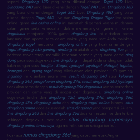
seperti
Dingdong 12D
yang biasa dikenal dengan
Togel 12D
Live,
Dingdong 24D
yang biasa dikenal dengan
Togel 24D
Live,
Dingdong 36D
yang biasa dikenal dengan
Togel 36D
Live,
Dingdong 48D
yang biasa
dikenal dengan
Togel 48D
Live dan
Dingdong Dragon Tiger
live casino
online. game
live casino online
ini sangatlah di gemari karena mudahnya
dalam game serta kemudahan dalam memenangkan game ini karena
dogelexus
menjamin 100% game
dingdong live
ini disiarkan secara
langsung dan update serta dalam waktu yang sama saat Anda mainkan.
dingdong togel
merupakan
dingdong online
yang tidak sama dengan
togel dingdong
hkb gaming
.
dindong
ini adalah versi
dingdong live
yang
berbeda server, tetapi memiliki keseruan bermain yang sama. game
ding
dong
pada situs dogelexus
live dingdong
ini dapat Anda sanding dan tidak
kalah dengan situs
totojitu
,
8togel
,
rgotogel
,
jayatogel
,
afatogel
,
togelcc
,
brotogel
dan
eyang togel
yang dikeluarkan oleh provider HKB gaming.
ingdong
ini disiarkan secara live
result dingdong 24d
atau
keluaran
dingdong 24d
,
pengeluaran dingdong 24d
,
result dingdong 36d jayatogel
tidak akan sama dengan
result dingdong 36d dogelexus
karena perbedaan
provider dari game yang di adopsi oleh dogelexus.
dingdong online
dogelexus terdiri dari
dingdong 12d
,
dingdong 24d
,
dingdong 36d
,
dingdong 48d
,
dingdong sicbo
dan
dingdong togel online
lainnya.
situs
dingdong online
dogelexus adalah
situs dingdong
yang beroperasi 24 jam.
live dingdong 24d
dan
live dingdong 36d
disiarkan secara live dan terkini
situs dingdong terpercaya
sehingga dogelexus merupakan
.
dingdong online terpercaya
juga memiliki ciri-ciri sebagai berikut :
rumus dingdong 36d
tidak ada
yang dapat menebak Angka