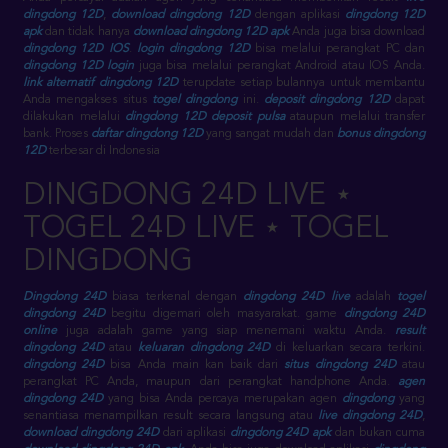
dingdong 12D
,
download dingdong 12D
dengan aplikasi
dingdong 12D
apk
dan tidak hanya
download dingdong 12D apk
Anda juga bisa download
dingdong 12D IOS
.
login dingdong 12D
bisa melalui perangkat PC dan
dingdong 12D login
juga bisa melalui perangkat Android atau IOS Anda.
link alternatif dingdong 12D
terupdate setiap bulannya untuk membantu
Anda mengakses situs
togel dingdong
ini.
deposit dingdong 12D
dapat
dilakukan melalui
dingdong 12D deposit pulsa
ataupun melalui transfer
bank. Proses
daftar dingdong 12D
yang sangat mudah dan
bonus dingdong
12D
terbesar di Indonesia
DINGDONG 24D LIVE ⋆
TOGEL 24D LIVE ⋆ TOGEL
DINGDONG
Dingdong 24D
biasa terkenal dengan
dingdong 24D live
adalah
togel
dingdong 24D
begitu digemari oleh masyarakat. game
dingdong 24D
online
juga adalah game yang siap menemani waktu Anda.
result
dingdong 24D
atau
keluaran dingdong 24D
di keluarkan secara terkini.
dingdong 24D
bisa Anda main kan baik dari
situs dingdong 24D
atau
perangkat PC Anda, maupun dari perangkat handphone Anda.
agen
dingdong 24D
yang bisa Anda percaya merupakan agen
dingdong
yang
senantiasa menampilkan result secara langsung atau
live dingdong 24D
,
download dingdong 24D
dari aplikasi
dingdong 24D apk
dan bukan cuma