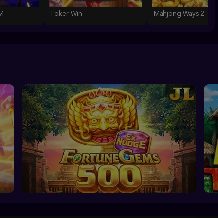
M
Poker Win
Mahjong Ways 2