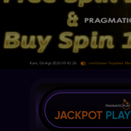
Kam, 06-Agt-2026 09.43.26
Pemeliharaan Terjadwal: MarbleX pada 3
JACKPOT
PLAY