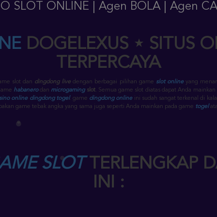
O SLOT ONLINE | Agen BOLA | Agen CA
INE
DOGELEXUS
⋆
SITUS 
TERPERCAYA
ame slot dan
dingdong live
dengan berbagai pilihan game
slot online
yang menarik
 game
habanero
dan
microgaming
slot
. Semua game slot diatas dapat Anda mainkan
sino online
dingdong togel
. game
dingdong online
ini sudah sangat terkenal di k
upakan game tebak angka yang sama juga seperti Anda mainkan pada game
togel
at
AME SLOT
TERLENGKAP D
INI :