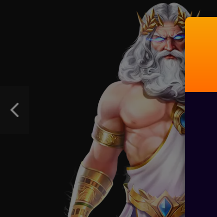
Previous