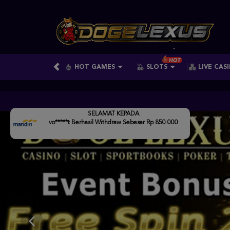
HOT GAMES
SLOTS
LIVE CAS