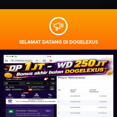
SELAMAT DATANG DI DOGELEXUS
Pragmatic Play adalah s
dengan slot pemenang 
yang ngasih performa 
Dikenal karena inovasi, k