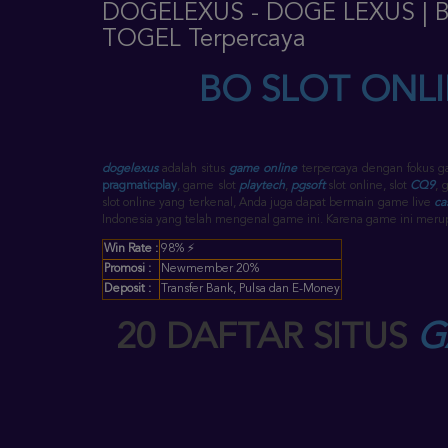
DOGELEXUS - DOGE LEXUS | B
TOGEL Terpercaya
BO SLOT ONL
dogelexus
adalah situs
game online
terpercaya dengan fokus g
pragmaticplay
, game slot
playtech
,
pgsoft
slot online
, slot
CQ9
,
slot online yang terkenal, Anda juga dapat bermain game live
ca
Indonesia yang telah mengenal game ini. Karena game ini mer
Win Rate :
98% ⚡
Promosi :
Newmember 20%
Deposit :
Transfer Bank, Pulsa dan E-Money
20 DAFTAR SITUS
G