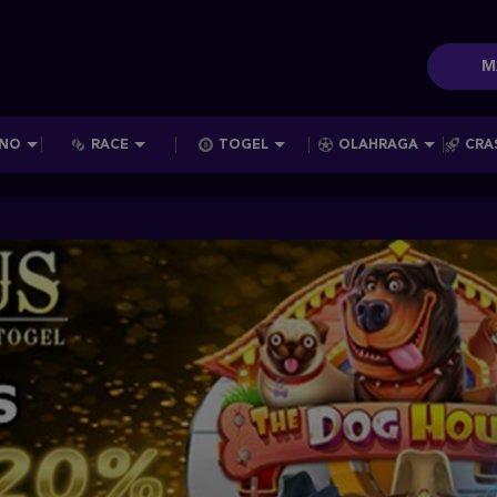
M
INO
RACE
TOGEL
OLAHRAGA
CRA