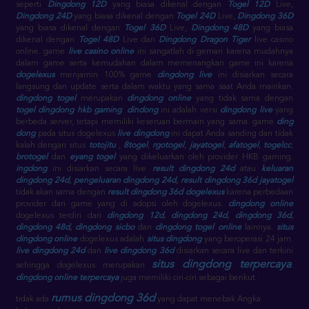
seperti
Dingdong 12D
yang biasa dikenal dengan
Togel 12D
Live,
Dingdong 24D
yang biasa dikenal dengan
Togel 24D
Live,
Dingdong 36D
yang biasa dikenal dengan
Togel 36D
Live,
Dingdong 48D
yang biasa
dikenal dengan
Togel 48D
Live dan
Dingdong Dragon Tiger
live casino
online. game
live casino online
ini sangatlah di gemari karena mudahnya
dalam game serta kemudahan dalam memenangkan game ini karena
dogelexus
menjamin 100% game
dingdong live
ini disiarkan secara
langsung dan update serta dalam waktu yang sama saat Anda mainkan.
dingdong togel
merupakan
dingdong online
yang tidak sama dengan
togel dingdong
hkb gaming
.
dindong
ini adalah versi
dingdong live
yang
berbeda server, tetapi memiliki keseruan bermain yang sama. game
ding
dong
pada situs dogelexus
live dingdong
ini dapat Anda sanding dan tidak
kalah dengan situs
totojitu
,
8togel
,
rgotogel
,
jayatogel
,
afatogel
,
togelcc
,
brotogel
dan
eyang togel
yang dikeluarkan oleh provider HKB gaming.
ingdong
ini disiarkan secara live
result dingdong 24d
atau
keluaran
dingdong 24d
,
pengeluaran dingdong 24d
,
result dingdong 36d jayatogel
tidak akan sama dengan
result dingdong 36d dogelexus
karena perbedaan
provider dari game yang di adopsi oleh dogelexus.
dingdong online
dogelexus terdiri dari
dingdong 12d
,
dingdong 24d
,
dingdong 36d
,
dingdong 48d
,
dingdong sicbo
dan
dingdong togel online
lainnya.
situs
dingdong online
dogelexus adalah
situs dingdong
yang beroperasi 24 jam.
live dingdong 24d
dan
live dingdong 36d
disiarkan secara live dan terkini
situs dingdong terpercaya
sehingga dogelexus merupakan
.
dingdong online terpercaya
juga memiliki ciri-ciri sebagai berikut :
rumus dingdong 36d
tidak ada
yang dapat menebak Angka