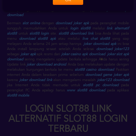
OK
Android dengan
slot88 apk
sebagai aplikasinya atau
joker download ios
untuk perangkat Apple dengan
slot88 ios
sebagai apps resmi
joker 123 apk
download
.
Bermain
slot online
dengan
download joker apk
pada perangkat mobile
sungguh memudahkan Anda untuk
login slot88
melalui
link alternatif
slot88
untuk
slot88 login
site.
slot88 download link
bisa Anda lihat pada
menu
download slot88 apk
atau melalui
live chat slot88
yang siap
melayani Anda selama 24 jam setiap harinya.
joker download apk
ini bisa
Anda install langsung sesaat setelah Anda selesai
download joker123
sebagai
joker apk
apk resmi dari
joker casino apk download
.
joker slot apk
download
sering mengalami update berkala sehingga Anda harus sering
Update link
joker download android
. Anda bisa melakukan update dengan
melakukan kunjungan berkala ke menu
slot88 casino download
. Pastikan
internet Anda dalam keadaan prima sebelum
download game joker apk
karena
joker download link
akan mengalami masalah
joker123 download
jika Internet Anda tidak memadai untuk
slot88 pc download
pada
perangkat PC Anda apalagi harus
www slot88 download
pada aplikasi
slot88 mobile
.
LOGIN SLOT88 LINK
ALTERNATIF SLOT88 LOGIN
TERBARU