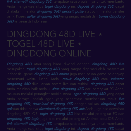
link alternatif dingdong 36D
terupdate setiap bulannya untuk membantu
Anda mengakses situs
togel dingdong
ini.
deposit dingdong 36D
dapat
dilakukan melalui
dingdong 36D deposit pulsa
ataupun melalui transfer
bank. Proses
daftar dingdong 36D
yang sangat mudah dan
bonus dingdong
36D
terbesar di Indonesia
DINGDONG 48D LIVE ⋆
TOGEL 48D LIVE ⋆
DINGDONG ONLINE
Dingdong 48D
atau yang biasa dikenal dengan
dingdong 48D live
merupakan
togel dingdong 48D
yang sangat digemari oleh masyarakat
Indonesia. game
dingdong 48D online
juga merupakan game pelengkap
menemani waktu luang Anda.
result dingdong 48D
atau
keluaran
dingdong 48D
dikeluarkan secara live dan terkini.
dingdong 48D
dapat
Anda mainkan baik melalui
situs dingdong 48D
dari perangkat PC Anda,
maupun melalui perangkat mobile Anda.
agen dingdong 48D
yang dapat
Anda percayai adalah agen yang senantiasa memberikan result
live
dingdong 48D
,
download dingdong 48D
dengan aplikasi
dingdong 48D
apk
dan tidak hanya
download dingdong 48D apk
Anda juga bisa download
dingdong 48D IOS.
login dingdong 48D
bisa melalui perangkat PC dan
dingdong 48D login
juga bisa melalui perangkat Android atau IOS Anda.
link alternatif dingdong 48D
terupdate setiap bulannya untuk membantu
Anda mengakses situs
togel dingdong
ini.
deposit dingdong 48D
dapat