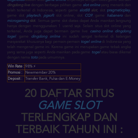
dogelexus
adalah situs
game online
terpercaya dengan fokus game slot dan
dingdong live
dengan berbagai pilihan game
slot online
yang menarik dan
telah terkenal di Indonesia, seperti game
slot88
slot
, slot
pragmaticplay
,
game slot
playtech
,
pgsoft
slot online
, slot
CQ9
, game
habanero
dan
microgaming
slot
. Semua game slot diatas dapat Anda mainkan langsung
hanya dengan menggunakan 1 userid saja.
Selain situs slot online yang
terkenal, Anda juga dapat bermain game live
casino online
dingdong
togel
. game
dingdong online
ini sudah sangat terkenal di kalangan
masyarakat khususnya bagi pemain-pemain
togel online
di Indonesia yang
telah mengenal game ini. Karena game ini merupakan game tebak angka
yang sama juga seperti Anda mainkan pada game
togel
atau biasa dikenal
dengan nama
toto
pada umumnya.
Win Rate :
98% ⚡
Promosi :
Newmember 20%
Deposit :
Transfer Bank, Pulsa dan E-Money
20 DAFTAR SITUS
GAME SLOT
TERLENGKAP DAN
TERBAIK TAHUN INI :