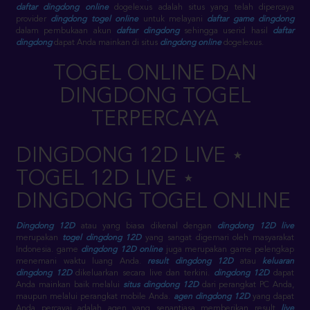
daftar dingdong online
dogelexus adalah situs yang telah dipercaya
provider
dingdong togel online
untuk melayani
daftar game dingdong
dalam pembukaan akun
daftar dingdong
sehingga userid hasil
daftar
dingdong
dapat Anda mainkan di situs
dingdong online
dogelexus.
TOGEL ONLINE DAN
DINGDONG TOGEL
TERPERCAYA
DINGDONG 12D LIVE ⋆
TOGEL 12D LIVE ⋆
DINGDONG TOGEL ONLINE
Dingdong 12D
atau yang biasa dikenal dengan
dingdong 12D live
merupakan
togel dingdong 12D
yang sangat digemari oleh masyarakat
Indonesia. game
dingdong 12D online
juga merupakan game pelengkap
menemani waktu luang Anda.
result dingdong 12D
atau
keluaran
dingdong 12D
dikeluarkan secara live dan terkini.
dingdong 12D
dapat
Anda mainkan baik melalui
situs dingdong 12D
dari perangkat PC Anda,
maupun melalui perangkat mobile Anda.
agen dingdong 12D
yang dapat
Anda percayai adalah agen yang senantiasa memberikan result
live