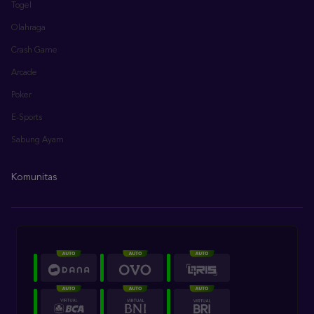
Togel
Olahraga
Crash Game
Arcade
Poker
E-Sports
Sabung Ayam
Komunitas