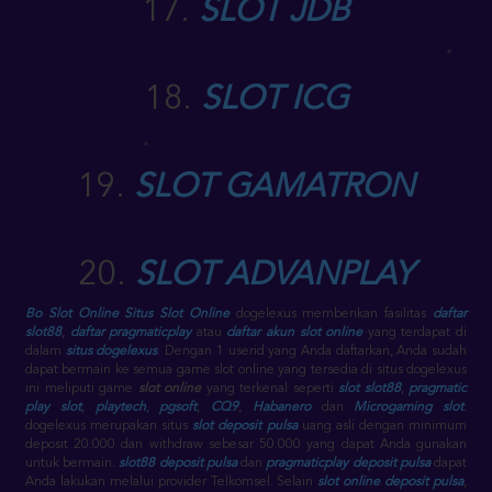
17.
SLOT JDB
18.
SLOT ICG
19.
SLOT GAMATRON
20.
SLOT ADVANPLAY
Bo Slot Online
Situs Slot Online
dogelexus memberikan fasilitas
daftar
slot88
,
daftar pragmaticplay
atau
daftar akun slot online
yang terdapat di
dalam
situs dogelexus
. Dengan 1 userid yang Anda daftarkan, Anda sudah
dapat bermain ke semua game slot online yang tersedia di situs dogelexus
ini meliputi game
slot online
yang terkenal seperti
slot slot88
,
pragmatic
play slot
,
playtech
,
pgsoft
,
CQ9
,
Habanero
dan
Microgaming slot
.
dogelexus merupakan situs
slot deposit pulsa
uang asli dengan minimum
deposit 20.000 dan withdraw sebesar 50.000 yang dapat Anda gunakan
untuk bermain.
slot88 deposit pulsa
dan
pragmaticplay deposit pulsa
dapat
Anda lakukan melalui provider Telkomsel. Selain
slot online deposit pulsa
,