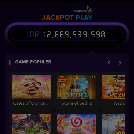
JACKPOT
PLAY
IDR
12,669,539,590
GAME POPULER
Gates of Olympus POP
Storm of Seth 2
Nezha 2