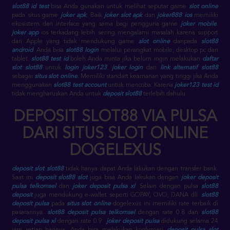
slot88 id test
bisa Anda gunakan untuk melihat seputar game
slot online
pada situs game
joker apk
. Baik
joker slot apk
dan
joker888 ios
memiliki
ekosistem dan interface yang sama bagi pengguna game
joker mobile
.
joker app
ios terkadang lebih sering mengalami masalah karena support
dari Apple yang tidak mendukung game
slot online
daripada
slot88
android
. Anda bisa
slot88 login
melalui perangkat mobile, desktop pc dan
tablet.
slot88 test id
boleh Anda minta jika belum ingin melakukan
daftar
slot slot88
untuk
login joker123
.
joker login
dari
link alternatif slot88
sebagai
situs slot online
. Memiliki standart keamanan yang tinggi jika Anda
menggunakan
slot88 test account
untuk mencoba. Karena
joker123 test id
tidak mengharuskan Anda untuk
deposit slot88
terlebih dahulu.
DEPOSIT SLOT88 VIA PULSA
DARI SITUS SLOT ONLINE
DOGELEXUS
deposit slot slot88
tidak hanya dapat Anda lakukan dengan transfer bank.
Saat ini
deposit slot88 slot
juga bisa Anda lakukan dengan
joker deposit
pulsa telkomsel
dan
joker deposit pulsa xl
. Selain dengan pulsa
slot88
deposit
juga mendukung e-wallet seperti GOPAY, OVO, DANA dll.
slot88
deposit pulsa
pada
situs slot online
dogelexus ini memiliki rate terbaik di
pasarannya.
slot88 deposit pulsa telkomsel
dengan rate 0.8 dan
slot88
deposit pulsa xl
dengan rate 0.9.
joker deposit pulsa
didukung selama 24