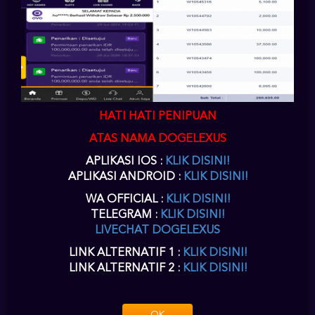
joker123
.
slot88 daftar
akun slot online
dengan proses yang cepat dapat
Anda terima sesaat setelah
daftar joker777
selesai Anda isikan datanya
dengan lengkap.
slot88 daftar
hanya membutuhkan waktu beberapa menit
untuk pengisian form
daftar joker888
disitus
joker 123
atau
slot88
sebagai
joker game
terpercaya.
slot88 online
,
joker888
,
joker123
,
jokergaming
,
joker1788
,
joker8868
,
joker777
,
joker688
sebagai alternatif
joker slot
pada
situs dogelexus
joker gaming
.
DOWNLOAD SLOT88 APK
HATI HATI PENIPUAN
SLOT SLOT88 LOGIN VERSI
ATAS NAMA DOGELEXUS
TERBARU
APLIKASI IOS :
KLIK DISINI!
APLIKASI ANDROID :
KLIK DISINI!
joker download
Setelah Anda melakukan
pendaftaran akun slot88
di
dogelexus, maka selanjutnya Anda dapat melakukan
download slot88
apk,
WA OFFICIAL :
KLIK DISINI!
aplikasi
slot88 apk
android dogelexus ini mendukung Anda dalam bermain
TELEGRAM :
KLIK DISINI!
melalui perangkat mobile smartphone Anda. Baik melalui PC atau mobile
LIVECHAT DOGELEXUS
dimana saja dan kapan saja dapat Anda mainkan semua game yang ada di
slot dogelexus ini.
slot88 download
dapat Anda
download aplikasi joker
LINK ALTERNATIF 1 :
KLIK DISINI!
123
melalui Android dan IOS.
slot88 download apk
bisa langsung diinstal
setelah Anda
download aplikasi slot88
nya.
download joker 123
lebih baik
LINK ALTERNATIF 2 :
KLIK DISINI!
segera Anda download setelah
daftar akun slot88
sehingga lebih
memudahkan Anda untuk
login slot88
.
download slot88
ini terletak pada
menu daftar
slot88 apk download
yang ada pada kanan menu utama pada
situs
dogelexus slot online
ini.
slot88 android download
untuk perangkat