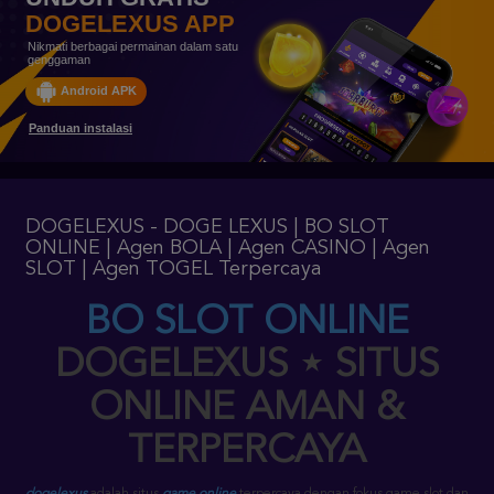
DOGELEXUS APP
Nikmati berbagai permainan dalam satu
genggaman
Android APK
Panduan instalasi
DOGELEXUS - DOGE LEXUS | BO SLOT
ONLINE | Agen BOLA | Agen CASINO | Agen
SLOT | Agen TOGEL Terpercaya
BO SLOT ONLINE
DOGELEXUS
⋆
SITUS
ONLINE AMAN &
TERPERCAYA