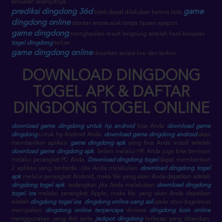
keluaran selanjutnya.
prediksi dingdong 36d
game
tidak dapat dilakukan karena bola
dingdong online
diputar secara acak tanpa tipuan apapun.
game dingdong
menghasilan result langsung setelah hasil keluaran
togel dingdong
keluar.
game dingdong online
disiarkan secara live dan terkini.
DOWNLOAD DINGDONG
TOGEL APK & DAFTAR
DINGDONG TOGEL ONLINE
download game dingdong untuk hp android
bisa Anda
download game
dingdong
untuk hp Android Anda.
download game dingdong android
akan
memberikan aplikasi
game dingdong apk
yang bisa Anda install setelah
download game dingdong apk
. Selain melalui HP, Anda juga bisa bermain
melalui perangkat PC Anda.
Download dingdong togel
dapat memberikan
2 aplikasi yang berbeda. Jika Anda melakukan
download dingdong togel
apk
melalui perangkat Android, maka file yang akan Anda dapatkan adalah
dingdong togel apk
. sedangkan jika Anda melakukan
download dingdong
togel ios
melalui perangkat Apple, maka file yang akan Anda dapatkan
adalah
dingdong togel ios
.
dingdong online uang asli
pada situs dogelexus
merupakan
dingdong online terpercaya
dimana
dingdong koin online
menggunakan uang Asli serta
jackpot dingdong
terbesar yang diberikan.