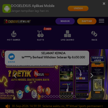
×
DOGELEXUS Aplikasi Mobile
UNDUH
Jangan tampilkan lagi hari ini
MASUK
DAFTAR
HOT GAMES
SLOTS
LIVE CASINO
RACE
SELAMAT KEPADA
te*****y Berhasil Withdraw Sebesar Rp 8.650.000
ai 30-Sep-2026 14.59.59. Selama waktu ini, PP Virtual Sports permainan tidak aka