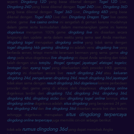
seperti
Dingdong 12D
yang biasa dikenal dengan
Togel 12D
Live,
Dingdong 24D
yang biasa dikenal dengan
Togel 24D
Live,
Dingdong 36D
yang biasa dikenal dengan
Togel 36D
Live,
Dingdong 48D
yang biasa
dikenal dengan
Togel 48D
Live dan
Dingdong Dragon Tiger
live casino
online. game
live casino online
ini sangatlah di gemari karena mudahnya
dalam game serta kemudahan dalam memenangkan game ini karena
dogelexus
menjamin 100% game
dingdong live
ini disiarkan secara
langsung dan update serta dalam waktu yang sama saat Anda mainkan.
dingdong togel
merupakan
dingdong online
yang tidak sama dengan
togel dingdong
hkb gaming
.
dindong
ini adalah versi
dingdong live
yang
berbeda server, tetapi memiliki keseruan bermain yang sama. game
ding
dong
pada situs dogelexus
live dingdong
ini dapat Anda sanding dan tidak
kalah dengan situs
totojitu
,
8togel
,
rgotogel
,
jayatogel
,
afatogel
,
togelcc
,
brotogel
dan
eyang togel
yang dikeluarkan oleh provider HKB gaming.
ingdong
ini disiarkan secara live
result dingdong 24d
atau
keluaran
dingdong 24d
,
pengeluaran dingdong 24d
,
result dingdong 36d jayatogel
tidak akan sama dengan
result dingdong 36d dogelexus
karena perbedaan
provider dari game yang di adopsi oleh dogelexus.
dingdong online
dogelexus terdiri dari
dingdong 12d
,
dingdong 24d
,
dingdong 36d
,
dingdong 48d
,
dingdong sicbo
dan
dingdong togel online
lainnya.
situs
dingdong online
dogelexus adalah
situs dingdong
yang beroperasi 24 jam.
live dingdong 24d
dan
live dingdong 36d
disiarkan secara live dan terkini
situs dingdong terpercaya
sehingga dogelexus merupakan
.
dingdong online terpercaya
juga memiliki ciri-ciri sebagai berikut :
rumus dingdong 36d
tidak ada
yang dapat menebak Angka