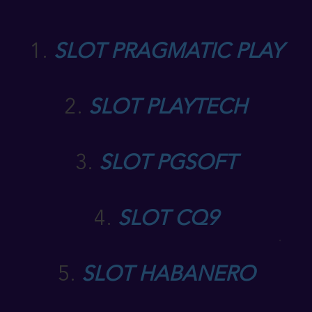
1.
SLOT PRAGMATIC PLAY
2.
SLOT PLAYTECH
3.
SLOT PGSOFT
4.
SLOT CQ9
5.
SLOT HABANERO