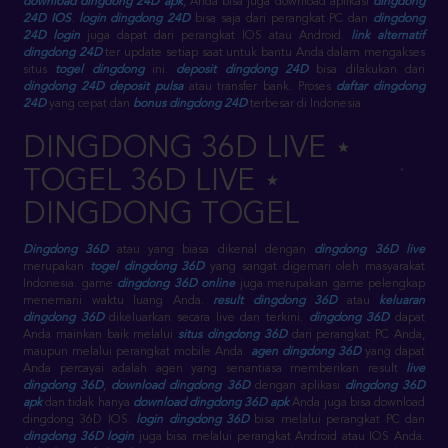
download dingdong 24D apk
, Anda bisa juga download aplikasi
dingdong
24D IOS
.
login dingdong 24D
bisa saja dari perangkat PC dan
dingdong
24D login
juga dapat dari perangkat IOS atau Android.
link alternatif
dingdong 24D
ter update setiap saat untuk bantu Anda dalam mengakses
situs
togel dingdong
ini.
deposit dingdong 24D
bisa dilakukan dari
dingdong 24D deposit pulsa
atau transfer bank. Proses
daftar dingdong
24D
yang cepat dan
bonus dingdong 24D
terbesar di Indonesia
DINGDONG 36D LIVE ⋆
TOGEL 36D LIVE ⋆
DINGDONG TOGEL
Dingdong 36D
atau yang biasa dikenal dengan
dingdong 36D live
merupakan
togel dingdong 36D
yang sangat digemari oleh masyarakat
Indonesia. game
dingdong 36D online
juga merupakan game pelengkap
menemani waktu luang Anda.
result dingdong 36D
atau
keluaran
dingdong 36D
dikeluarkan secara live dan terkini.
dingdong 36D
dapat
Anda mainkan baik melalui
situs dingdong 36D
dari perangkat PC Anda,
maupun melalui perangkat mobile Anda.
agen dingdong 36D
yang dapat
Anda percayai adalah agen yang senantiasa memberikan result
live
dingdong 36D
,
download dingdong 36D
dengan aplikasi
dingdong 36D
apk
dan tidak hanya
download dingdong 36D apk
Anda juga bisa download
dingdong 36D IOS.
login dingdong 36D
bisa melalui perangkat PC dan
dingdong 36D login
juga bisa melalui perangkat Android atau IOS Anda.