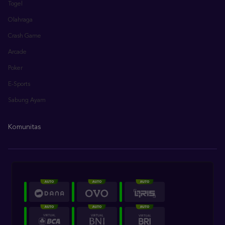
Togel
Olahraga
Crash Game
Arcade
Poker
E-Sports
Sabung Ayam
Komunitas