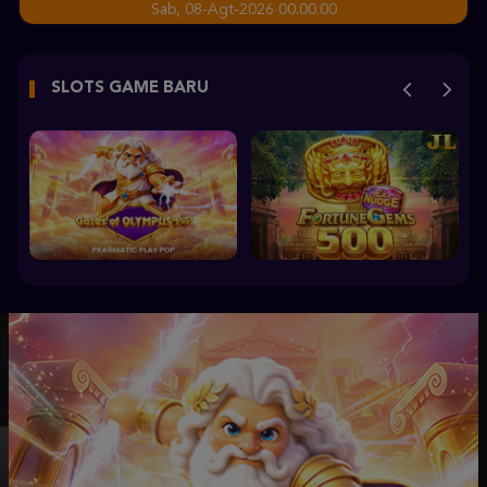
Gates of Olympus Super Scatter
Sab, 08-Agt-2026 00.00.00
h****4
IDR
4,422,000.00
SLOTS GAME BARU
Gates of Olympus Super Scatter
h****4
IDR
3,990,000.00
Sweet Bonanza 2500
l***5
IDR
3,667,280.00
Sweet Bonanza 1000
f***r
IDR
3,140,500.00
Mahjong Wins 2
han****n
IDR
3,100,800.00