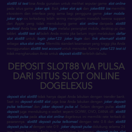
slot88 id test
bisa Anda gunakan untuk melihat seputar game
slot online
pada situs game
joker apk
. Baik
joker slot apk
dan
joker888 ios
memiliki
ekosistem dan interface yang sama bagi pengguna game
joker mobile
.
joker app
ios terkadang lebih sering mengalami masalah karena support
dari Apple yang tidak mendukung game
slot online
daripada
slot88
android
. Anda bisa
slot88 login
melalui perangkat mobile, desktop pc dan
tablet.
slot88 test id
boleh Anda minta jika belum ingin melakukan
daftar
slot slot88
untuk
login joker123
.
joker login
dari
link alternatif slot88
sebagai
situs slot online
. Memiliki standart keamanan yang tinggi jika Anda
menggunakan
slot88 test account
untuk mencoba. Karena
joker123 test id
tidak mengharuskan Anda untuk
deposit slot88
terlebih dahulu.
DEPOSIT SLOT88 VIA PULSA
DARI SITUS SLOT ONLINE
DOGELEXUS
deposit slot slot88
tidak hanya dapat Anda lakukan dengan transfer bank.
Saat ini
deposit slot88 slot
juga bisa Anda lakukan dengan
joker deposit
pulsa telkomsel
dan
joker deposit pulsa xl
. Selain dengan pulsa
slot88
deposit
juga mendukung e-wallet seperti GOPAY, OVO, DANA dll.
slot88
deposit pulsa
pada
situs slot online
dogelexus ini memiliki rate terbaik di
pasarannya.
slot88 deposit pulsa telkomsel
dengan rate 0.8 dan
slot88
deposit pulsa xl
dengan rate 0.9.
joker deposit pulsa
didukung selama 24