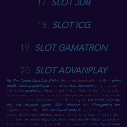
17.
SLOT JDB
18.
SLOT ICG
19.
SLOT GAMATRON
20.
SLOT ADVANPLAY
Bo Slot Online
Situs Slot Online
dogelexus memberikan fasilitas
daftar
slot88
,
daftar pragmaticplay
atau
daftar akun slot online
yang terdapat di
dalam
situs dogelexus
. Dengan 1 userid yang Anda daftarkan, Anda sudah
dapat bermain ke semua game slot online yang tersedia di situs dogelexus
ini meliputi game
slot online
yang terkenal seperti
slot slot88
,
pragmatic
play slot
,
playtech
,
pgsoft
,
CQ9
,
Habanero
dan
Microgaming slot
.
dogelexus merupakan situs
slot deposit pulsa
uang asli dengan minimum
deposit 20.000 dan withdraw sebesar 50.000 yang dapat Anda gunakan
untuk bermain.
slot88 deposit pulsa
dan
pragmaticplay deposit pulsa
dapat
Anda lakukan melalui provider Telkomsel. Selain
slot online deposit pulsa
,