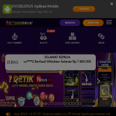
×
DOGELEXUS Aplikasi Mobile
UNDUH
Jangan tampilkan lagi hari ini
MASUK
DAFTAR
HOT GAMES
SLOTS
LIVE CASINO
RACE
SELAMAT KEPADA
vu****2 Berhasil Withdraw Sebesar Rp 7.800.000
30-Sep-2026 14.59.59. Selama waktu ini, PP Virtual Sports permainan tidak akan t