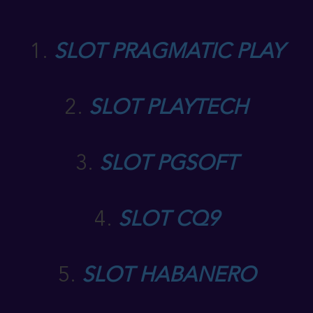
1.
SLOT PRAGMATIC PLAY
2.
SLOT PLAYTECH
3.
SLOT PGSOFT
4.
SLOT CQ9
5.
SLOT HABANERO