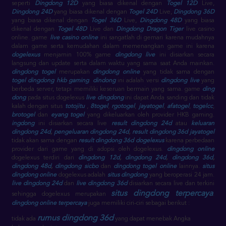
seperti
Dingdong 12D
yang biasa dikenal dengan
Togel 12D
Live,
Dingdong 24D
yang biasa dikenal dengan
Togel 24D
Live,
Dingdong 36D
yang biasa dikenal dengan
Togel 36D
Live,
Dingdong 48D
yang biasa
dikenal dengan
Togel 48D
Live dan
Dingdong Dragon Tiger
live casino
online. game
live casino online
ini sangatlah di gemari karena mudahnya
dalam game serta kemudahan dalam memenangkan game ini karena
dogelexus
menjamin 100% game
dingdong live
ini disiarkan secara
langsung dan update serta dalam waktu yang sama saat Anda mainkan.
dingdong togel
merupakan
dingdong online
yang tidak sama dengan
togel dingdong
hkb gaming
.
dindong
ini adalah versi
dingdong live
yang
berbeda server, tetapi memiliki keseruan bermain yang sama. game
ding
dong
pada situs dogelexus
live dingdong
ini dapat Anda sanding dan tidak
kalah dengan situs
totojitu
,
8togel
,
rgotogel
,
jayatogel
,
afatogel
,
togelcc
,
brotogel
dan
eyang togel
yang dikeluarkan oleh provider HKB gaming.
ingdong
ini disiarkan secara live
result dingdong 24d
atau
keluaran
dingdong 24d
,
pengeluaran dingdong 24d
,
result dingdong 36d jayatogel
tidak akan sama dengan
result dingdong 36d dogelexus
karena perbedaan
provider dari game yang di adopsi oleh dogelexus.
dingdong online
dogelexus terdiri dari
dingdong 12d
,
dingdong 24d
,
dingdong 36d
,
dingdong 48d
,
dingdong sicbo
dan
dingdong togel online
lainnya.
situs
dingdong online
dogelexus adalah
situs dingdong
yang beroperasi 24 jam.
live dingdong 24d
dan
live dingdong 36d
disiarkan secara live dan terkini
situs dingdong terpercaya
sehingga dogelexus merupakan
.
dingdong online terpercaya
juga memiliki ciri-ciri sebagai berikut :
rumus dingdong 36d
tidak ada
yang dapat menebak Angka