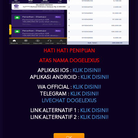
joker123
.
slot88 daftar
akun slot online
dengan proses yang cepat dapat
Anda terima sesaat setelah
daftar joker777
selesai Anda isikan datanya
dengan lengkap.
slot88 daftar
hanya membutuhkan waktu beberapa menit
untuk pengisian form
daftar joker888
disitus
joker 123
atau
slot88
sebagai
joker game
terpercaya.
slot88 online
,
joker888
,
joker123
,
jokergaming
,
joker1788
,
joker8868
,
joker777
,
joker688
sebagai alternatif
joker slot
pada
situs dogelexus
joker gaming
.
DOWNLOAD SLOT88 APK
HATI HATI PENIPUAN
SLOT SLOT88 LOGIN VERSI
ATAS NAMA DOGELEXUS
TERBARU
APLIKASI IOS :
KLIK DISINI!
APLIKASI ANDROID :
KLIK DISINI!
joker download
Setelah Anda melakukan
pendaftaran akun slot88
di
dogelexus, maka selanjutnya Anda dapat melakukan
download slot88
apk,
WA OFFICIAL :
KLIK DISINI!
aplikasi
slot88 apk
android dogelexus ini mendukung Anda dalam bermain
TELEGRAM :
KLIK DISINI!
melalui perangkat mobile smartphone Anda. Baik melalui PC atau mobile
LIVECHAT DOGELEXUS
dimana saja dan kapan saja dapat Anda mainkan semua game yang ada di
slot dogelexus ini.
slot88 download
dapat Anda
download aplikasi joker
LINK ALTERNATIF 1 :
KLIK DISINI!
123
melalui Android dan IOS.
slot88 download apk
bisa langsung diinstal
setelah Anda
download aplikasi slot88
nya.
download joker 123
lebih baik
LINK ALTERNATIF 2 :
KLIK DISINI!
segera Anda download setelah
daftar akun slot88
sehingga lebih
memudahkan Anda untuk
login slot88
.
download slot88
ini terletak pada
menu daftar
slot88 apk download
yang ada pada kanan menu utama pada
situs
dogelexus slot online
ini.
slot88 android download
untuk perangkat