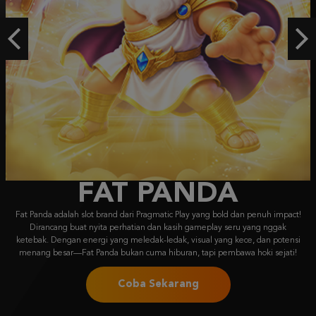
Gates of Olympus 1000
aps****5
IDR
4,517,600.00
Previous
Ne
Gates of Olympus 1000
aps****5
IDR
4,432,800.00
FAT PANDA
Fat Panda adalah slot brand dari Pragmatic Play yang bold dan penuh impact!
Dirancang buat nyita perhatian dan kasih gameplay seru yang nggak
ketebak. Dengan energi yang meledak-ledak, visual yang kece, dan potensi
menang besar—Fat Panda bukan cuma hiburan, tapi pembawa hoki sejati!
Coba Sekarang