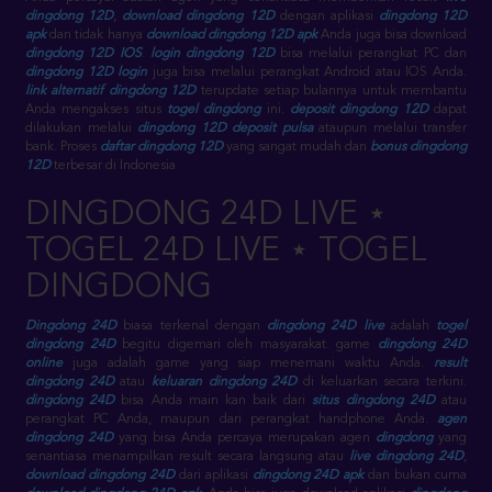
dingdong 12D
,
download dingdong 12D
dengan aplikasi
dingdong 12D
apk
dan tidak hanya
download dingdong 12D apk
Anda juga bisa download
dingdong 12D IOS
.
login dingdong 12D
bisa melalui perangkat PC dan
dingdong 12D login
juga bisa melalui perangkat Android atau IOS Anda.
link alternatif dingdong 12D
terupdate setiap bulannya untuk membantu
Anda mengakses situs
togel dingdong
ini.
deposit dingdong 12D
dapat
dilakukan melalui
dingdong 12D deposit pulsa
ataupun melalui transfer
bank. Proses
daftar dingdong 12D
yang sangat mudah dan
bonus dingdong
12D
terbesar di Indonesia
DINGDONG 24D LIVE ⋆
TOGEL 24D LIVE ⋆ TOGEL
DINGDONG
Dingdong 24D
biasa terkenal dengan
dingdong 24D live
adalah
togel
dingdong 24D
begitu digemari oleh masyarakat. game
dingdong 24D
online
juga adalah game yang siap menemani waktu Anda.
result
dingdong 24D
atau
keluaran dingdong 24D
di keluarkan secara terkini.
dingdong 24D
bisa Anda main kan baik dari
situs dingdong 24D
atau
perangkat PC Anda, maupun dari perangkat handphone Anda.
agen
dingdong 24D
yang bisa Anda percaya merupakan agen
dingdong
yang
senantiasa menampilkan result secara langsung atau
live dingdong 24D
,
download dingdong 24D
dari aplikasi
dingdong 24D apk
dan bukan cuma