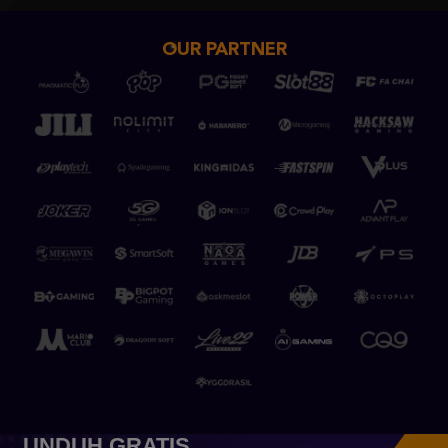
OUR PARTNER
UNDUH GRATIS