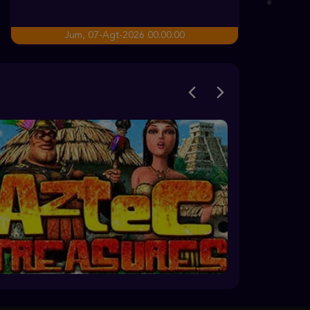
h****4
IDR
7,202,000.00
Kpop Hunter Zeus
Duck Hunters
Jum, 07-Agt-2026 00.00.00
Sweet Bonanza 2500
m***3
IDR
5,298,200.00
Gates of Olympus
1000
lu****7
IDR
4,863,400.00
Sweet Bonanza 2500
m***3
IDR
4,199,670.00
Mahjong Wins 3 – Black
Scatter
p****3
IDR
4,106,000.00