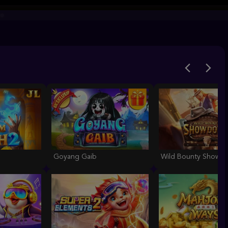
Goyang Gaib
Wild Bounty Showd