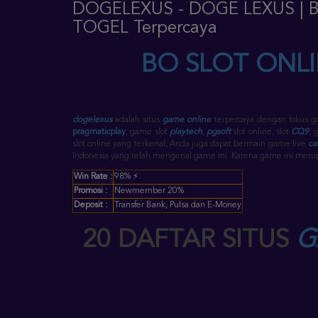
DOGELEXUS - DOGE LEXUS | B
TOGEL Terpercaya
BO SLOT ONL
dogelexus
adalah situs
game online
terpercaya dengan fokus g
pragmaticplay
, game slot
playtech
,
pgsoft
slot online
, slot
CQ9
,
slot online yang terkenal, Anda juga dapat bermain game live
ca
Indonesia yang telah mengenal game ini. Karena game ini mer
Win Rate :
98% ⚡
Promosi :
Newmember 20%
Deposit :
Transfer Bank, Pulsa dan E-Money
20 DAFTAR SITUS
G