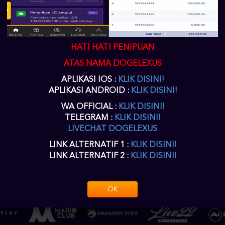
HATI HATI PENIPUAN
ATAS NAMA DOGELEXUS
APLIKASI IOS :
KLIK DISINI!
APLIKASI ANDROID :
KLIK DISINI!
OUR PARTNER
WA OFFICIAL :
KLIK DISINI!
TELEGRAM :
KLIK DISINI!
LIVECHAT DOGELEXUS
LINK ALTERNATIF 1 :
KLIK DISINI!
LINK ALTERNATIF 2 :
KLIK DISINI!
OK