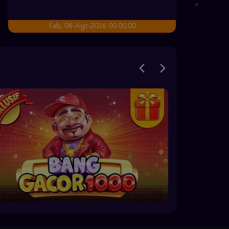
IDR
4,011,168.00
 Pot
MUSCLE FORTUNE CAT
Duck Hunters
Sab, 08-Agt-2026 00.00.00
Gates of Gatot Kaca
1000
a****8
IDR
2,017,800.00
Gates of Gatot Kaca
1000
a****8
IDR
1,968,500.00
Gates of Olympus Super
Scatter
p****3
IDR
1,854,500.00
Gates of Gatot Kaca
1000
a****8