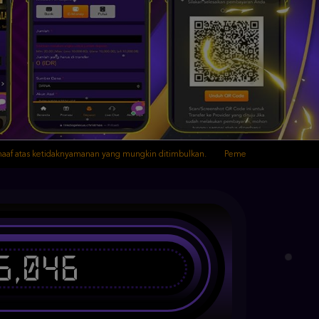
ketidaknyamanan yang mungkin ditimbulkan.
Pemeliharaan Terjadwal: MarbleX pa
66,046