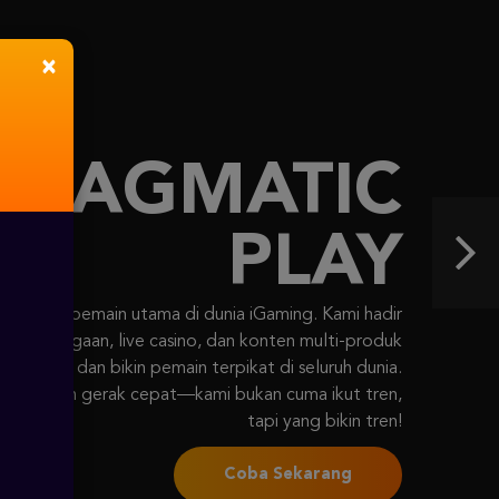
IDR
1,819,000.00
×
Starlight Princess Super
Scatter
m***o
IDR
1,745,080.00
Gates of Olympus Super
Scatter
FAT PANDA
sol****5
IDR
1,736,560.00
Nex
slot brand dari Pragmatic Play yang bold dan penuh
Gates of Olympus™
nyita perhatian dan kasih gameplay seru yang nggak
lucky****8
yang meledak-ledak, visual yang kece, dan potensi
IDR
1,560,900.00
da bukan cuma hiburan, tapi pembawa hoki sejati!
Coba Sekarang