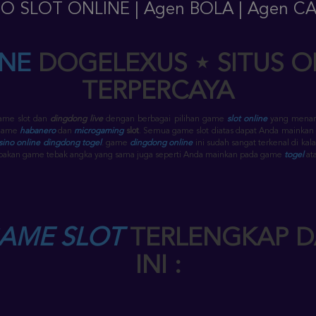
O SLOT ONLINE | Agen BOLA | Agen CA
INE
DOGELEXUS
⋆
SITUS 
TERPERCAYA
ame slot dan
dingdong live
dengan berbagai pilihan game
slot online
yang menarik
 game
habanero
dan
microgaming
slot
. Semua game slot diatas dapat Anda mainkan
sino online
dingdong togel
. game
dingdong online
ini sudah sangat terkenal di k
upakan game tebak angka yang sama juga seperti Anda mainkan pada game
togel
at
AME SLOT
TERLENGKAP D
INI :