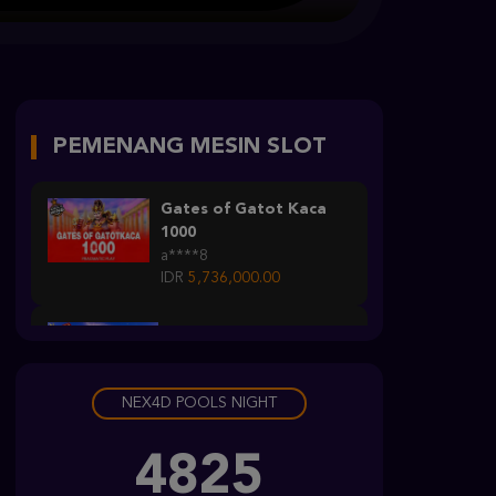
PEMENANG MESIN SLOT
Gates of Gatot Kaca
1000
a****8
IDR
5,736,000.00
Sweet Bonanza 2500
Way of Ninja
FORTUNE GARUDA 500
m***3
IDR
5,185,920.00
NEX4D POOLS NIGHT
Mahjong Wins Triple
Pot
4825
suka****x