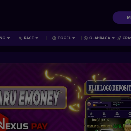
M
INO
RACE
TOGEL
OLAHRAGA
CRA