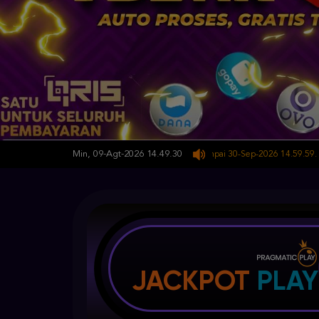
Min, 09-Agt-2026 14.49.30
al Sports pada 30-Jun-2026 dari 14.59.59 sampai 30-Sep-2026 14.59.59. Selama wak
JACKPOT
PLAY