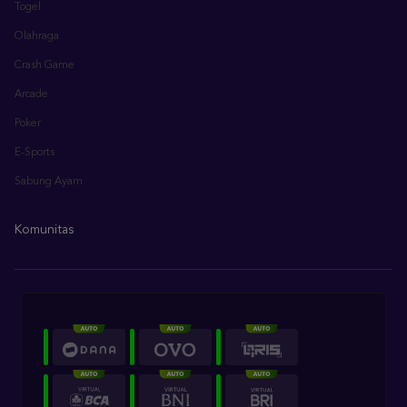
Togel
Olahraga
Crash Game
Arcade
Poker
E-Sports
Sabung Ayam
Komunitas