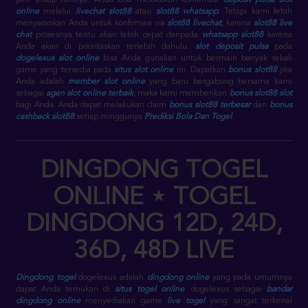
jam setiap harinya. Anda bisa melakukan konfirmasi
deposit pulsa slot
online
melalui
livechat slot88
atau
slot88 whatsapp
. Tetapi kami lebih
menyarankan Anda untuk konfirmasi via
slot88 livechat
, karena
slot88 live
chat
prosesnya tentu akan lebih cepat daripada
whatsapp slot88
karena
Anda akan di prioritaskan terlebih dahulu.
slot deposit pulsa
pada
dogelexus slot online
bisa Anda gunakan untuk bermain banyak sekali
game yang tersedia pada
situs slot online
ini. Dapatkan
bonus slot88
jika
Anda adalah
member slot online
yang baru bergabung bersama kami
sebagai
agen slot online terbaik
, maka kami memberikan
bonus slot88 slot
bagi Anda. Anda dapat melakukan claim
bonus slot88 terbesar
dan
bonus
cashback slot88
setiap minggunya
Prediksi Bola Dan Togel
.
DINGDONG TOGEL
ONLINE ⋆ TOGEL
DINGDONG 12D, 24D,
36D, 48D LIVE
Dingdong togel
dogelexus adalah
dingdong online
yang pada umumnya
dapat Anda temukan di
situs togel online
. dogelexus sebagai
bandar
dingdong online
menyediakan game
live togel
yang sangat terkenal