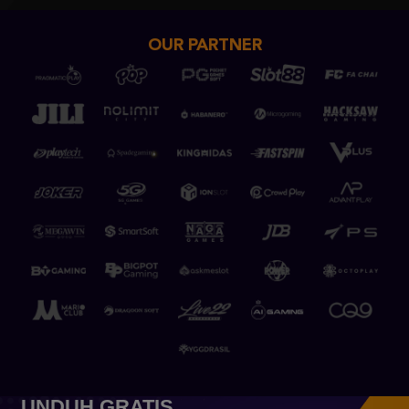
OUR PARTNER
UNDUH GRATIS