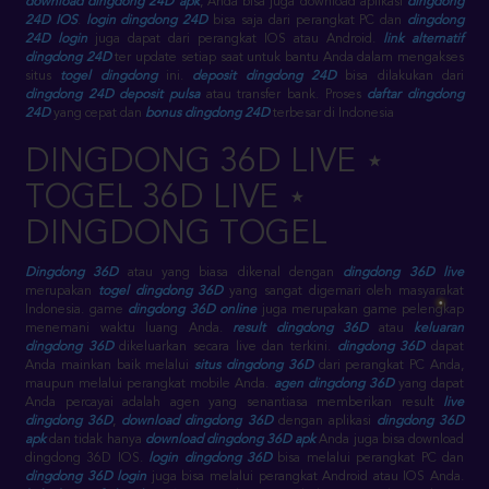
download dingdong 24D apk
, Anda bisa juga download aplikasi
dingdong
24D IOS
.
login dingdong 24D
bisa saja dari perangkat PC dan
dingdong
24D login
juga dapat dari perangkat IOS atau Android.
link alternatif
dingdong 24D
ter update setiap saat untuk bantu Anda dalam mengakses
situs
togel dingdong
ini.
deposit dingdong 24D
bisa dilakukan dari
dingdong 24D deposit pulsa
atau transfer bank. Proses
daftar dingdong
24D
yang cepat dan
bonus dingdong 24D
terbesar di Indonesia
DINGDONG 36D LIVE ⋆
TOGEL 36D LIVE ⋆
DINGDONG TOGEL
Dingdong 36D
atau yang biasa dikenal dengan
dingdong 36D live
merupakan
togel dingdong 36D
yang sangat digemari oleh masyarakat
Indonesia. game
dingdong 36D online
juga merupakan game pelengkap
menemani waktu luang Anda.
result dingdong 36D
atau
keluaran
dingdong 36D
dikeluarkan secara live dan terkini.
dingdong 36D
dapat
Anda mainkan baik melalui
situs dingdong 36D
dari perangkat PC Anda,
maupun melalui perangkat mobile Anda.
agen dingdong 36D
yang dapat
Anda percayai adalah agen yang senantiasa memberikan result
live
dingdong 36D
,
download dingdong 36D
dengan aplikasi
dingdong 36D
apk
dan tidak hanya
download dingdong 36D apk
Anda juga bisa download
dingdong 36D IOS.
login dingdong 36D
bisa melalui perangkat PC dan
dingdong 36D login
juga bisa melalui perangkat Android atau IOS Anda.