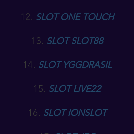
12.
SLOT ONE TOUCH
13.
SLOT SLOT88
14.
SLOT YGGDRASIL
15.
SLOT LIVE22
16.
SLOT IONSLOT