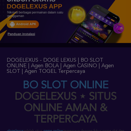
DOGELEXUS APP
Nikmati berbagai permainan dalam satu
genggaman
Android APK
Panduan instalasi
DOGELEXUS - DOGE LEXUS | BO SLOT
ONLINE | Agen BOLA | Agen CASINO | Agen
SLOT | Agen TOGEL Terpercaya
BO SLOT ONLINE
DOGELEXUS
⋆
SITUS
ONLINE AMAN &
TERPERCAYA