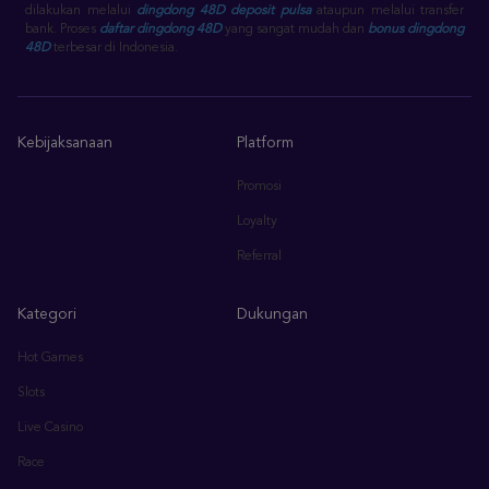
dilakukan melalui
dingdong 48D deposit pulsa
ataupun melalui transfer
bank. Proses
daftar dingdong 48D
yang sangat mudah dan
bonus dingdong
48D
terbesar di Indonesia.
Kebijaksanaan
Platform
Promosi
Loyalty
Referral
Kategori
Dukungan
Hot Games
Slots
Live Casino
Race