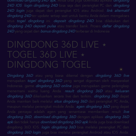
download dingdong 24D apk
, Anda bisa juga download aplikasi
dingdong
24D IOS
.
login dingdong 24D
bisa saja dari perangkat PC dan
dingdong
24D login
juga dapat dari perangkat IOS atau Android.
link alternatif
dingdong 24D
ter update setiap saat untuk bantu Anda dalam mengakses
situs
togel dingdong
ini.
deposit dingdong 24D
bisa dilakukan dari
dingdong 24D deposit pulsa
atau transfer bank. Proses
daftar dingdong
24D
yang cepat dan
bonus dingdong 24D
terbesar di Indonesia
DINGDONG 36D LIVE ⋆
TOGEL 36D LIVE ⋆
DINGDONG TOGEL
Dingdong 36D
atau yang biasa dikenal dengan
dingdong 36D live
merupakan
togel dingdong 36D
yang sangat digemari oleh masyarakat
Indonesia. game
dingdong 36D online
juga merupakan game pelengkap
menemani waktu luang Anda.
result dingdong 36D
atau
keluaran
dingdong 36D
dikeluarkan secara live dan terkini.
dingdong 36D
dapat
Anda mainkan baik melalui
situs dingdong 36D
dari perangkat PC Anda,
maupun melalui perangkat mobile Anda.
agen dingdong 36D
yang dapat
Anda percayai adalah agen yang senantiasa memberikan result
live
dingdong 36D
,
download dingdong 36D
dengan aplikasi
dingdong 36D
apk
dan tidak hanya
download dingdong 36D apk
Anda juga bisa download
dingdong 36D IOS.
login dingdong 36D
bisa melalui perangkat PC dan
dingdong 36D login
juga bisa melalui perangkat Android atau IOS Anda.