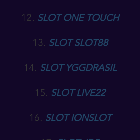
12.
SLOT ONE TOUCH
13.
SLOT SLOT88
14.
SLOT YGGDRASIL
15.
SLOT LIVE22
16.
SLOT IONSLOT