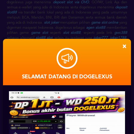
dogelexus juga menerima
deposit slot via OVO
, GOPAY, Link Aja dan
semua e-wallet yang ada di Indonesia serta dogelexus menerima
deposit
slot88
via transfer bank lokal yang ada di Indonesia yang pada umumnya
meliputi BCA, Mandiri, BNI, BRI dan Danamon serta semua bank daerah
yang ada di Indonesia.
slot joker
merupakan pilihan
game slot online
yang
digemari masyarat Indonesia. dogelexus sebagai
agen slot88
memberikan
pilihan game
game slot
seperti
slot slot88
, seperti pada link
gwc388
sebagai alternatif
slot88 slot
, selain itu terdapat juga
joker777
,
joker1788
,
joker8868
,
joker888
,
joker688
,
joker slot
sebagai link alternatif
joker
×
gaming
slot.
slot88 game
sebagai
agen slot88 terpercaya
menyediakan
slot
game joker
.
slot88 online
berjalan selama 24 jam setiap harinya, sehingga
dogelexus slot online
sebagai
agen slot slot88
juga online 24 jam pada
game
slot88 casino
.
DAFTAR SLOT88
⋆
AKUN
SELAMAT DATANG DI DOGELEXUS
SLOT ONLINE JOKER123
SLOT
daftar slot88
di dogelexus
situs online slot
untuk akun
slot88
bisa Anda
lakukan pada menu
daftar slot88 slot
yang ada diatas kanan pada situs
daftar joker gaming
ini.
situs slot88
telah berkerja sama dengan
doge lexus
slot online
menyediakan
game joker
.
daftar akun joker gaming
harus Anda
lengkapi agar
situs slot88
dapat memberikan Anda
userid slot88
disaat
Anda
daftar joker123
di
www joker123
sebagai situs alternatif
login