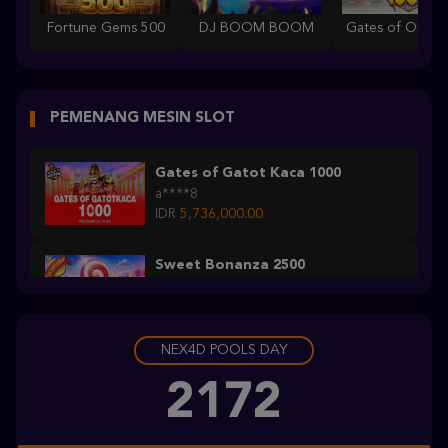
Fortune Gems 500
DJ BOOM BOOM
PEMENANG MESIN SLOT
Gates of Gatot Kaca 1000
a****8
IDR
5,736,000.00
Sweet Bonanza 2500
m***3
IDR
5,185,920.00
NEX4D POOLS DAY
Starlight Princess
p****9
2172
IDR
4,308,500.00