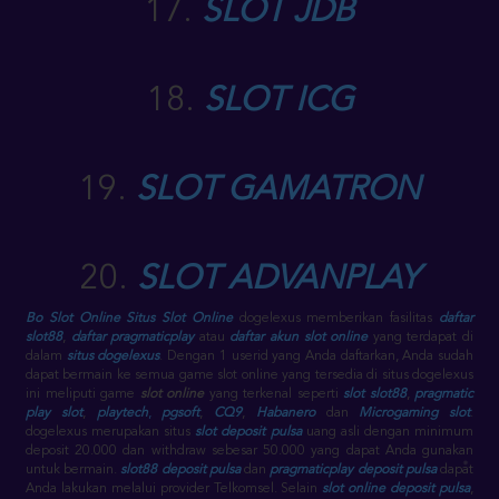
17.
SLOT JDB
18.
SLOT ICG
19.
SLOT GAMATRON
20.
SLOT ADVANPLAY
Bo Slot Online
Situs Slot Online
dogelexus memberikan fasilitas
daftar
slot88
,
daftar pragmaticplay
atau
daftar akun slot online
yang terdapat di
dalam
situs dogelexus
. Dengan 1 userid yang Anda daftarkan, Anda sudah
dapat bermain ke semua game slot online yang tersedia di situs dogelexus
ini meliputi game
slot online
yang terkenal seperti
slot slot88
,
pragmatic
play slot
,
playtech
,
pgsoft
,
CQ9
,
Habanero
dan
Microgaming slot
.
dogelexus merupakan situs
slot deposit pulsa
uang asli dengan minimum
deposit 20.000 dan withdraw sebesar 50.000 yang dapat Anda gunakan
untuk bermain.
slot88 deposit pulsa
dan
pragmaticplay deposit pulsa
dapat
Anda lakukan melalui provider Telkomsel. Selain
slot online deposit pulsa
,