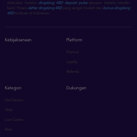
dilakukan melalui
dingdong 48D deposit pulsa
ataupun melalui transfer
bank. Proses
daftar dingdong 48D
yang sangat mudah dan
bonus dingdong
48D
terbesar di Indonesia.
Kebijaksanaan
Platform
Promosi
Loyalty
Referral
Kategori
Dukungan
Hot Games
Slots
Live Casino
Race