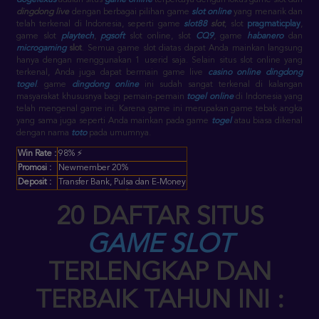
dogelexus
adalah situs
game online
terpercaya dengan fokus game slot dan
dingdong live
dengan berbagai pilihan game
slot online
yang menarik dan
telah terkenal di Indonesia, seperti game
slot88
slot
, slot
pragmaticplay
,
game slot
playtech
,
pgsoft
slot online
, slot
CQ9
, game
habanero
dan
microgaming
slot
. Semua game slot diatas dapat Anda mainkan langsung
hanya dengan menggunakan 1 userid saja.
Selain situs slot online yang
terkenal, Anda juga dapat bermain game live
casino online
dingdong
togel
. game
dingdong online
ini sudah sangat terkenal di kalangan
masyarakat khususnya bagi pemain-pemain
togel online
di Indonesia yang
telah mengenal game ini. Karena game ini merupakan game tebak angka
yang sama juga seperti Anda mainkan pada game
togel
atau biasa dikenal
dengan nama
toto
pada umumnya.
Win Rate :
98% ⚡
Promosi :
Newmember 20%
Deposit :
Transfer Bank, Pulsa dan E-Money
20 DAFTAR SITUS
GAME SLOT
TERLENGKAP DAN
TERBAIK TAHUN INI :