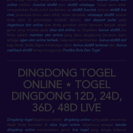
jam setiap harinya. Anda bisa melakukan konfirmasi
deposit pulsa slot
online
melalui
livechat slot88
atau
slot88 whatsapp
. Tetapi kami lebih
menyarankan Anda untuk konfirmasi via
slot88 livechat
, karena
slot88 live
chat
prosesnya tentu akan lebih cepat daripada
whatsapp slot88
karena
Anda akan di prioritaskan terlebih dahulu.
slot deposit pulsa
pada
dogelexus slot online
bisa Anda gunakan untuk bermain banyak sekali
game yang tersedia pada
situs slot online
ini. Dapatkan
bonus slot88
jika
Anda adalah
member slot online
yang baru bergabung bersama kami
sebagai
agen slot online terbaik
, maka kami memberikan
bonus slot88 slot
bagi Anda. Anda dapat melakukan claim
bonus slot88 terbesar
dan
bonus
cashback slot88
setiap minggunya
Prediksi Bola Dan Togel
.
DINGDONG TOGEL
ONLINE ⋆ TOGEL
DINGDONG 12D, 24D,
36D, 48D LIVE
Dingdong togel
dogelexus adalah
dingdong online
yang pada umumnya
dapat Anda temukan di
situs togel online
. dogelexus sebagai
bandar
dingdong online
menyediakan game
live togel
yang sangat terkenal