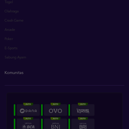
Togel
Olahraga
Crash Game
Arcade
Poker
E-Sports
Sabung Ayam
Komunitas