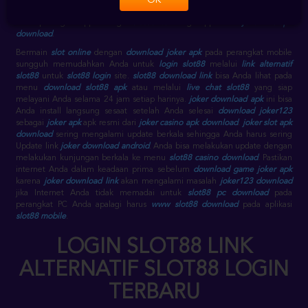
OK
Android dengan
slot88 apk
sebagai aplikasinya atau
joker download ios
untuk perangkat Apple dengan
slot88 ios
sebagai apps resmi
joker 123 apk
download
.
Bermain
slot online
dengan
download joker apk
pada perangkat mobile
sungguh memudahkan Anda untuk
login slot88
melalui
link alternatif
slot88
untuk
slot88 login
site.
slot88 download link
bisa Anda lihat pada
menu
download slot88 apk
atau melalui
live chat slot88
yang siap
melayani Anda selama 24 jam setiap harinya.
joker download apk
ini bisa
Anda install langsung sesaat setelah Anda selesai
download joker123
sebagai
joker apk
apk resmi dari
joker casino apk download
.
joker slot apk
download
sering mengalami update berkala sehingga Anda harus sering
Update link
joker download android
. Anda bisa melakukan update dengan
melakukan kunjungan berkala ke menu
slot88 casino download
. Pastikan
internet Anda dalam keadaan prima sebelum
download game joker apk
karena
joker download link
akan mengalami masalah
joker123 download
jika Internet Anda tidak memadai untuk
slot88 pc download
pada
perangkat PC Anda apalagi harus
www slot88 download
pada aplikasi
slot88 mobile
.
LOGIN SLOT88 LINK
ALTERNATIF SLOT88 LOGIN
TERBARU