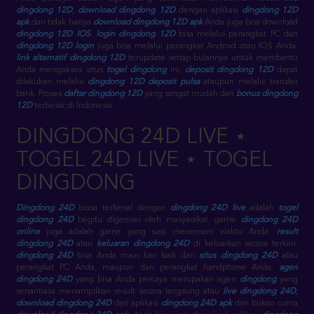
dingdong 12D
,
download dingdong 12D
dengan aplikasi
dingdong 12D
apk
dan tidak hanya
download dingdong 12D apk
Anda juga bisa download
dingdong 12D IOS
.
login dingdong 12D
bisa melalui perangkat PC dan
dingdong 12D login
juga bisa melalui perangkat Android atau IOS Anda.
link alternatif dingdong 12D
terupdate setiap bulannya untuk membantu
Anda mengakses situs
togel dingdong
ini.
deposit dingdong 12D
dapat
dilakukan melalui
dingdong 12D deposit pulsa
ataupun melalui transfer
bank. Proses
daftar dingdong 12D
yang sangat mudah dan
bonus dingdong
12D
terbesar di Indonesia
DINGDONG 24D LIVE ⋆
TOGEL 24D LIVE ⋆ TOGEL
DINGDONG
Dingdong 24D
biasa terkenal dengan
dingdong 24D live
adalah
togel
dingdong 24D
begitu digemari oleh masyarakat. game
dingdong 24D
online
juga adalah game yang siap menemani waktu Anda.
result
dingdong 24D
atau
keluaran dingdong 24D
di keluarkan secara terkini.
dingdong 24D
bisa Anda main kan baik dari
situs dingdong 24D
atau
perangkat PC Anda, maupun dari perangkat handphone Anda.
agen
dingdong 24D
yang bisa Anda percaya merupakan agen
dingdong
yang
senantiasa menampilkan result secara langsung atau
live dingdong 24D
,
download dingdong 24D
dari aplikasi
dingdong 24D apk
dan bukan cuma