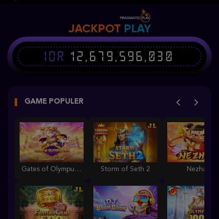
JACKPOT
PLAY
IDR
12,679,596,030
GAME POPULER
Gates of Olympus POP
Storm of Seth 2
Nezha 2