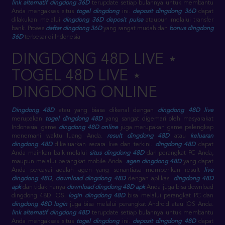
link alternatif dingdong 36D
terupdate setiap bulannya untuk membantu
Anda mengakses situs
togel dingdong
ini.
deposit dingdong 36D
dapat
dilakukan melalui
dingdong 36D deposit pulsa
ataupun melalui transfer
bank. Proses
daftar dingdong 36D
yang sangat mudah dan
bonus dingdong
36D
terbesar di Indonesia
DINGDONG 48D LIVE ⋆
TOGEL 48D LIVE ⋆
DINGDONG ONLINE
Dingdong 48D
atau yang biasa dikenal dengan
dingdong 48D live
merupakan
togel dingdong 48D
yang sangat digemari oleh masyarakat
Indonesia. game
dingdong 48D online
juga merupakan game pelengkap
menemani waktu luang Anda.
result dingdong 48D
atau
keluaran
dingdong 48D
dikeluarkan secara live dan terkini.
dingdong 48D
dapat
Anda mainkan baik melalui
situs dingdong 48D
dari perangkat PC Anda,
maupun melalui perangkat mobile Anda.
agen dingdong 48D
yang dapat
Anda percayai adalah agen yang senantiasa memberikan result
live
dingdong 48D
,
download dingdong 48D
dengan aplikasi
dingdong 48D
apk
dan tidak hanya
download dingdong 48D apk
Anda juga bisa download
dingdong 48D IOS.
login dingdong 48D
bisa melalui perangkat PC dan
dingdong 48D login
juga bisa melalui perangkat Android atau IOS Anda.
link alternatif dingdong 48D
terupdate setiap bulannya untuk membantu
Anda mengakses situs
togel dingdong
ini.
deposit dingdong 48D
dapat