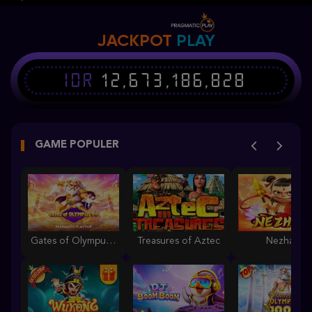
JACKPOT
PLAY
IDR
12,673,186,977
GAME POPULER
Gates of Olympus POP
Treasures of Aztec
Nezha 2