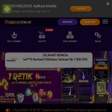
×
DOGELEXUS Aplikasi Mobile
UNDUH
Jangan tampilkan lagi hari ini
MASUK
DAFTAR
HOT GAMES
SLOTS
LIVE CASINO
RACE
SELAMAT KEPADA
he***4 Berhasil Withdraw Sebesar Rp 7.800.000
i 30-Sep-2026 14.59.59. Selama waktu ini, PP Virtual Sports permainan tidak akan