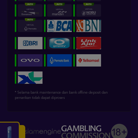
* Selama bank maintenance dan bank offline deposit dan
penarikan tidak dapat diproses