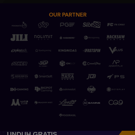
OUR PARTNER
UNDUH GRATIS