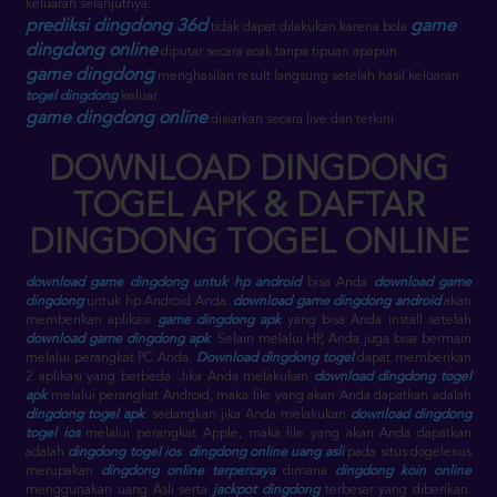
keluaran selanjutnya.
prediksi dingdong 36d
game
tidak dapat dilakukan karena bola
dingdong online
diputar secara acak tanpa tipuan apapun.
game dingdong
menghasilan result langsung setelah hasil keluaran
togel dingdong
keluar.
game dingdong online
disiarkan secara live dan terkini.
DOWNLOAD DINGDONG
TOGEL APK & DAFTAR
DINGDONG TOGEL ONLINE
download game dingdong untuk hp android
bisa Anda
download game
dingdong
untuk hp Android Anda.
download game dingdong android
akan
memberikan aplikasi
game dingdong apk
yang bisa Anda install setelah
download game dingdong apk
. Selain melalui HP, Anda juga bisa bermain
melalui perangkat PC Anda.
Download dingdong togel
dapat memberikan
2 aplikasi yang berbeda. Jika Anda melakukan
download dingdong togel
apk
melalui perangkat Android, maka file yang akan Anda dapatkan adalah
dingdong togel apk
. sedangkan jika Anda melakukan
download dingdong
togel ios
melalui perangkat Apple, maka file yang akan Anda dapatkan
adalah
dingdong togel ios
.
dingdong online uang asli
pada situs dogelexus
merupakan
dingdong online terpercaya
dimana
dingdong koin online
menggunakan uang Asli serta
jackpot dingdong
terbesar yang diberikan.