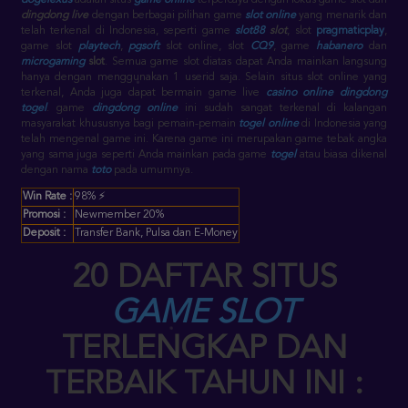
dogelexus
adalah situs
game online
terpercaya dengan fokus game slot dan
dingdong live
dengan berbagai pilihan game
slot online
yang menarik dan
telah terkenal di Indonesia, seperti game
slot88
slot
, slot
pragmaticplay
,
game slot
playtech
,
pgsoft
slot online
, slot
CQ9
, game
habanero
dan
microgaming
slot
. Semua game slot diatas dapat Anda mainkan langsung
hanya dengan menggunakan 1 userid saja.
Selain situs slot online yang
terkenal, Anda juga dapat bermain game live
casino online
dingdong
togel
. game
dingdong online
ini sudah sangat terkenal di kalangan
masyarakat khususnya bagi pemain-pemain
togel online
di Indonesia yang
telah mengenal game ini. Karena game ini merupakan game tebak angka
yang sama juga seperti Anda mainkan pada game
togel
atau biasa dikenal
dengan nama
toto
pada umumnya.
Win Rate :
98% ⚡
Promosi :
Newmember 20%
Deposit :
Transfer Bank, Pulsa dan E-Money
20 DAFTAR SITUS
GAME SLOT
TERLENGKAP DAN
TERBAIK TAHUN INI :