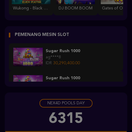
Wukong - Black Scatter
DJ BOOM BOOM
PEMENANG MESIN SLOT
Sugar Rush 1000
ag****8
IDR
30,290,400.00
Sugar Rush 1000
ag****8
IDR
17,376,800.00
NEX4D POOLS DAY
Sugar Rush 1000
ag****8
6315
IDR
13,082,000.00