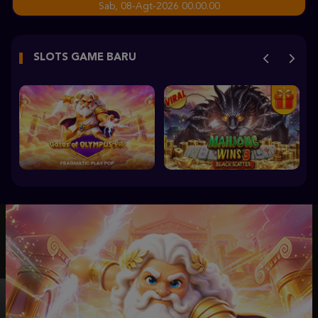
Sugar Rush 1000
Sab, 08-Agt-2026 00.00.00
ag****8
IDR
12,998,000.00
SLOTS GAME BARU
Gates of Olympus Super Scatter
h****4
IDR
11,362,800.00
Sugar Rush 1000
ag****8
IDR
10,299,200.00
Sugar Rush 1000
ag****8
IDR
6,882,000.00
Sugar Rush 1000
ag****8
IDR
4,886,400.00