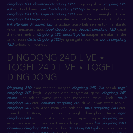
dingdong 12D
,
download dingdong 12D
dengan aplikasi
dingdong 12D
apk
dan tidak hanya
download dingdong 12D apk
Anda juga bisa download
dingdong 12D IOS
.
login dingdong 12D
bisa melalui perangkat PC dan
dingdong 12D login
juga bisa melalui perangkat Android atau IOS Anda.
link alternatif dingdong 12D
terupdate setiap bulannya untuk membantu
Anda mengakses situs
togel dingdong
ini.
deposit dingdong 12D
dapat
dilakukan melalui
dingdong 12D deposit pulsa
ataupun melalui transfer
bank. Proses
daftar dingdong 12D
yang sangat mudah dan
bonus dingdong
12D
terbesar di Indonesia
DINGDONG 24D LIVE ⋆
TOGEL 24D LIVE ⋆ TOGEL
DINGDONG
Dingdong 24D
biasa terkenal dengan
dingdong 24D live
adalah
togel
dingdong 24D
begitu digemari oleh masyarakat. game
dingdong 24D
online
juga adalah game yang siap menemani waktu Anda.
result
dingdong 24D
atau
keluaran dingdong 24D
di keluarkan secara terkini.
dingdong 24D
bisa Anda main kan baik dari
situs dingdong 24D
atau
perangkat PC Anda, maupun dari perangkat handphone Anda.
agen
dingdong 24D
yang bisa Anda percaya merupakan agen
dingdong
yang
senantiasa menampilkan result secara langsung atau
live dingdong 24D
,
download dingdong 24D
dari aplikasi
dingdong 24D apk
dan bukan cuma