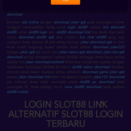
OK
Android dengan
slot88 apk
sebagai aplikasinya atau
joker download ios
untuk perangkat Apple dengan
slot88 ios
sebagai apps resmi
joker 123 apk
download
.
Bermain
slot online
dengan
download joker apk
pada perangkat mobile
sungguh memudahkan Anda untuk
login slot88
melalui
link alternatif
slot88
untuk
slot88 login
site.
slot88 download link
bisa Anda lihat pada
menu
download slot88 apk
atau melalui
live chat slot88
yang siap
melayani Anda selama 24 jam setiap harinya.
joker download apk
ini bisa
Anda install langsung sesaat setelah Anda selesai
download joker123
sebagai
joker apk
apk resmi dari
joker casino apk download
.
joker slot apk
download
sering mengalami update berkala sehingga Anda harus sering
Update link
joker download android
. Anda bisa melakukan update dengan
melakukan kunjungan berkala ke menu
slot88 casino download
. Pastikan
internet Anda dalam keadaan prima sebelum
download game joker apk
karena
joker download link
akan mengalami masalah
joker123 download
jika Internet Anda tidak memadai untuk
slot88 pc download
pada
perangkat PC Anda apalagi harus
www slot88 download
pada aplikasi
slot88 mobile
.
LOGIN SLOT88 LINK
ALTERNATIF SLOT88 LOGIN
TERBARU