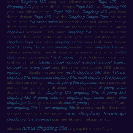
seperti
Dingdong 12D
yang biasa dikenal dengan
Togel 12D
Live,
Dingdong 24D
yang biasa dikenal dengan
Togel 24D
Live,
Dingdong 36D
yang biasa dikenal dengan
Togel 36D
Live,
Dingdong 48D
yang biasa
dikenal dengan
Togel 48D
Live dan
Dingdong Dragon Tiger
live casino
online. game
live casino online
ini sangatlah di gemari karena mudahnya
dalam game serta kemudahan dalam memenangkan game ini karena
dogelexus
menjamin 100% game
dingdong live
ini disiarkan secara
langsung dan update serta dalam waktu yang sama saat Anda mainkan.
dingdong togel
merupakan
dingdong online
yang tidak sama dengan
togel dingdong
hkb gaming
.
dindong
ini adalah versi
dingdong live
yang
berbeda server, tetapi memiliki keseruan bermain yang sama. game
ding
dong
pada situs dogelexus
live dingdong
ini dapat Anda sanding dan tidak
kalah dengan situs
totojitu
,
8togel
,
rgotogel
,
jayatogel
,
afatogel
,
togelcc
,
brotogel
dan
eyang togel
yang dikeluarkan oleh provider HKB gaming.
ingdong
ini disiarkan secara live
result dingdong 24d
atau
keluaran
dingdong 24d
,
pengeluaran dingdong 24d
,
result dingdong 36d jayatogel
tidak akan sama dengan
result dingdong 36d dogelexus
karena perbedaan
provider dari game yang di adopsi oleh dogelexus.
dingdong online
dogelexus terdiri dari
dingdong 12d
,
dingdong 24d
,
dingdong 36d
,
dingdong 48d
,
dingdong sicbo
dan
dingdong togel online
lainnya.
situs
dingdong online
dogelexus adalah
situs dingdong
yang beroperasi 24 jam.
live dingdong 24d
dan
live dingdong 36d
disiarkan secara live dan terkini
situs dingdong terpercaya
sehingga dogelexus merupakan
.
dingdong online terpercaya
juga memiliki ciri-ciri sebagai berikut :
rumus dingdong 36d
tidak ada
yang dapat menebak Angka