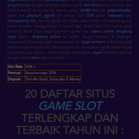
dogelexus
adalah situs
game online
terpercaya dengan fokus game slot dan
dingdong live
dengan berbagai pilihan game
slot online
yang menarik dan
telah terkenal di Indonesia, seperti game
slot88
slot
, slot
pragmaticplay
,
game slot
playtech
,
pgsoft
slot online
, slot
CQ9
, game
habanero
dan
microgaming
slot
. Semua game slot diatas dapat Anda mainkan langsung
hanya dengan menggunakan 1 userid saja.
Selain situs slot online yang
terkenal, Anda juga dapat bermain game live
casino online
dingdong
togel
. game
dingdong online
ini sudah sangat terkenal di kalangan
masyarakat khususnya bagi pemain-pemain
togel online
di Indonesia yang
telah mengenal game ini. Karena game ini merupakan game tebak angka
yang sama juga seperti Anda mainkan pada game
togel
atau biasa dikenal
dengan nama
toto
pada umumnya.
Win Rate :
98% ⚡
Promosi :
Newmember 20%
Deposit :
Transfer Bank, Pulsa dan E-Money
20 DAFTAR SITUS
GAME SLOT
TERLENGKAP DAN
TERBAIK TAHUN INI :