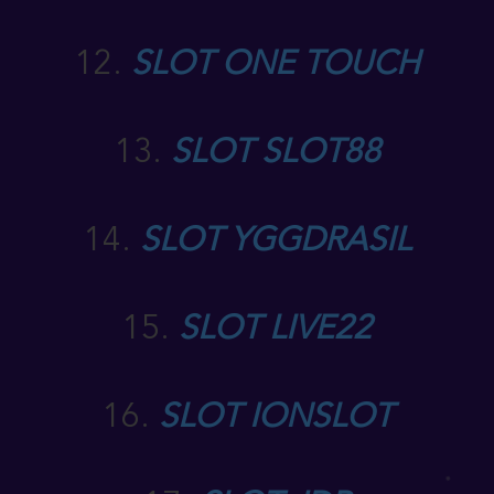
12.
SLOT ONE TOUCH
13.
SLOT SLOT88
14.
SLOT YGGDRASIL
15.
SLOT LIVE22
16.
SLOT IONSLOT