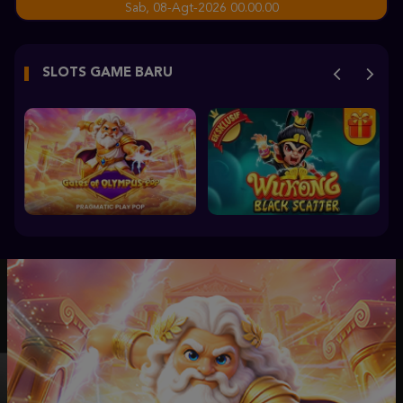
Starlight Princess Super Scatter
Sab, 08-Agt-2026 00.00.00
jay****1
IDR
3,591,200.00
SLOTS GAME BARU
Starlight Princess Super Scatter
jay****1
IDR
3,563,500.00
Starlight Princess Super Scatter
jay****1
IDR
2,319,300.00
Starlight Princess Super Scatter
jay****1
IDR
2,070,900.00
Gates of Gatot Kaca 1000
a****8
IDR
2,017,800.00