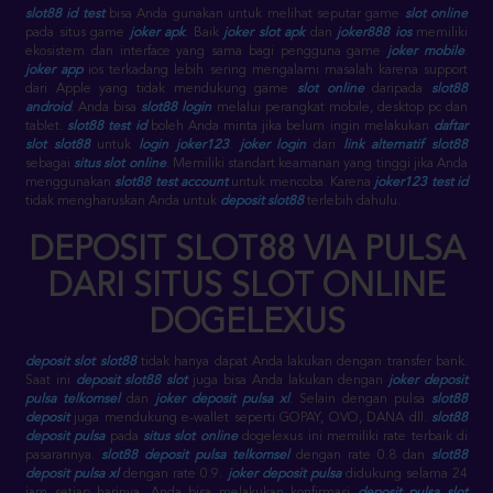
slot88 id test
bisa Anda gunakan untuk melihat seputar game
slot online
pada situs game
joker apk
. Baik
joker slot apk
dan
joker888 ios
memiliki
ekosistem dan interface yang sama bagi pengguna game
joker mobile
.
joker app
ios terkadang lebih sering mengalami masalah karena support
dari Apple yang tidak mendukung game
slot online
daripada
slot88
android
. Anda bisa
slot88 login
melalui perangkat mobile, desktop pc dan
tablet.
slot88 test id
boleh Anda minta jika belum ingin melakukan
daftar
slot slot88
untuk
login joker123
.
joker login
dari
link alternatif slot88
sebagai
situs slot online
. Memiliki standart keamanan yang tinggi jika Anda
menggunakan
slot88 test account
untuk mencoba. Karena
joker123 test id
tidak mengharuskan Anda untuk
deposit slot88
terlebih dahulu.
DEPOSIT SLOT88 VIA PULSA
DARI SITUS SLOT ONLINE
DOGELEXUS
deposit slot slot88
tidak hanya dapat Anda lakukan dengan transfer bank.
Saat ini
deposit slot88 slot
juga bisa Anda lakukan dengan
joker deposit
pulsa telkomsel
dan
joker deposit pulsa xl
. Selain dengan pulsa
slot88
deposit
juga mendukung e-wallet seperti GOPAY, OVO, DANA dll.
slot88
deposit pulsa
pada
situs slot online
dogelexus ini memiliki rate terbaik di
pasarannya.
slot88 deposit pulsa telkomsel
dengan rate 0.8 dan
slot88
deposit pulsa xl
dengan rate 0.9.
joker deposit pulsa
didukung selama 24