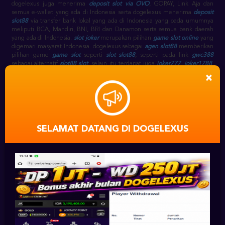
dogelexus juga menerima
deposit slot via OVO
, GOPAY, Link Aja dan
semua e-wallet yang ada di Indonesia serta dogelexus menerima
deposit
slot88
via transfer bank lokal yang ada di Indonesia yang pada umumnya
meliputi BCA, Mandiri, BNI, BRI dan Danamon serta semua bank daerah
yang ada di Indonesia.
slot joker
merupakan pilihan
game slot online
yang
digemari masyarat Indonesia. dogelexus sebagai
agen slot88
memberikan
pilihan game
game slot
seperti
slot slot88
, seperti pada link
gwc388
sebagai alternatif
slot88 slot
, selain itu terdapat juga
joker777
,
joker1788
,
joker8868
,
joker888
,
joker688
,
joker slot
sebagai link alternatif
joker
×
gaming
slot.
slot88 game
sebagai
agen slot88 terpercaya
menyediakan
slot
game joker
.
slot88 online
berjalan selama 24 jam setiap harinya, sehingga
dogelexus slot online
sebagai
agen slot slot88
juga online 24 jam pada
game
slot88 casino
.
DAFTAR SLOT88
⋆
AKUN
SELAMAT DATANG DI DOGELEXUS
SLOT ONLINE JOKER123
SLOT
daftar slot88
di dogelexus
situs online slot
untuk akun
slot88
bisa Anda
lakukan pada menu
daftar slot88 slot
yang ada diatas kanan pada situs
daftar joker gaming
ini.
situs slot88
telah berkerja sama dengan
doge lexus
slot online
menyediakan
game joker
.
daftar akun joker gaming
harus Anda
lengkapi agar
situs slot88
dapat memberikan Anda
userid slot88
disaat
Anda
daftar joker123
di
www joker123
sebagai situs alternatif
login