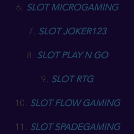
6.
SLOT MICROGAMING
7.
SLOT JOKER123
8.
SLOT PLAY N GO
9.
SLOT RTG
10.
SLOT FLOW GAMING
11.
SLOT SPADEGAMING