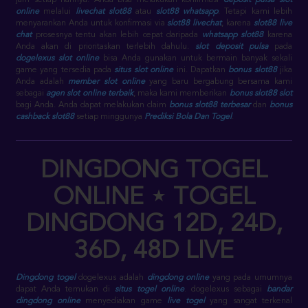
jam setiap harinya. Anda bisa melakukan konfirmasi
deposit pulsa slot
online
melalui
livechat slot88
atau
slot88 whatsapp
. Tetapi kami lebih
menyarankan Anda untuk konfirmasi via
slot88 livechat
, karena
slot88 live
chat
prosesnya tentu akan lebih cepat daripada
whatsapp slot88
karena
Anda akan di prioritaskan terlebih dahulu.
slot deposit pulsa
pada
dogelexus slot online
bisa Anda gunakan untuk bermain banyak sekali
game yang tersedia pada
situs slot online
ini. Dapatkan
bonus slot88
jika
Anda adalah
member slot online
yang baru bergabung bersama kami
sebagai
agen slot online terbaik
, maka kami memberikan
bonus slot88 slot
bagi Anda. Anda dapat melakukan claim
bonus slot88 terbesar
dan
bonus
cashback slot88
setiap minggunya
Prediksi Bola Dan Togel
.
DINGDONG TOGEL
ONLINE ⋆ TOGEL
DINGDONG 12D, 24D,
36D, 48D LIVE
Dingdong togel
dogelexus adalah
dingdong online
yang pada umumnya
dapat Anda temukan di
situs togel online
. dogelexus sebagai
bandar
dingdong online
menyediakan game
live togel
yang sangat terkenal