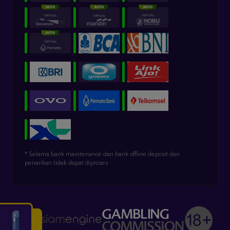
* Selama bank maintenance dan bank offline deposit dan
penarikan tidak dapat diproses