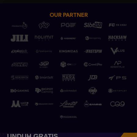
OUR PARTNER
UNDUH GRATIS