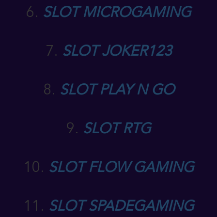
6.
SLOT MICROGAMING
7.
SLOT JOKER123
8.
SLOT PLAY N GO
9.
SLOT RTG
10.
SLOT FLOW GAMING
11.
SLOT SPADEGAMING