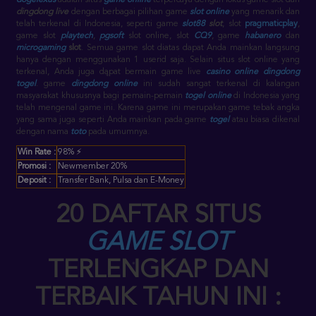
dogelexus
adalah situs
game online
terpercaya dengan fokus game slot dan
dingdong live
dengan berbagai pilihan game
slot online
yang menarik dan
telah terkenal di Indonesia, seperti game
slot88
slot
, slot
pragmaticplay
,
game slot
playtech
,
pgsoft
slot online
, slot
CQ9
, game
habanero
dan
microgaming
slot
. Semua game slot diatas dapat Anda mainkan langsung
hanya dengan menggunakan 1 userid saja.
Selain situs slot online yang
terkenal, Anda juga dapat bermain game live
casino online
dingdong
togel
. game
dingdong online
ini sudah sangat terkenal di kalangan
masyarakat khususnya bagi pemain-pemain
togel online
di Indonesia yang
telah mengenal game ini. Karena game ini merupakan game tebak angka
yang sama juga seperti Anda mainkan pada game
togel
atau biasa dikenal
dengan nama
toto
pada umumnya.
Win Rate :
98% ⚡
Promosi :
Newmember 20%
Deposit :
Transfer Bank, Pulsa dan E-Money
20 DAFTAR SITUS
GAME SLOT
TERLENGKAP DAN
TERBAIK TAHUN INI :