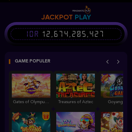
JACKPOT
PLAY
IDR
12,674,205,427
GAME POPULER
Gates of Olympus POP
Treasures of Aztec
Goyang Gai