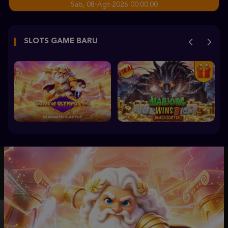
Gates of Olympus Super Scatter
Sab, 08-Agt-2026 00.00.00
p****3
IDR
1,854,500.00
SLOTS GAME BARU
Gates of Gatot Kaca 1000
a****8
IDR
1,819,000.00
Starlight Princess Super Scatter
m***o
IDR
1,745,080.00
Gates of Olympus Super Scatter
sol****5
IDR
1,736,560.00
Gates of Olympus™
lucky****8
IDR
1,560,900.00