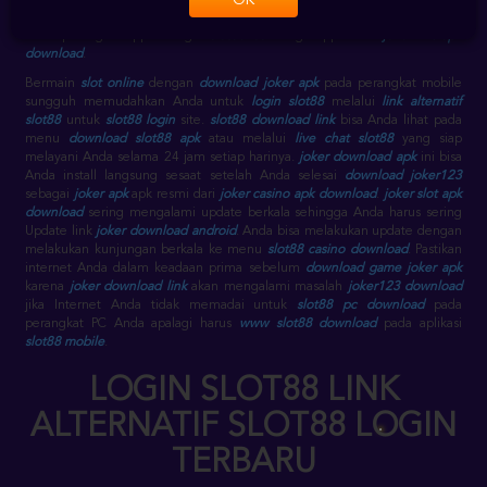
OK
Android dengan
slot88 apk
sebagai aplikasinya atau
joker download ios
untuk perangkat Apple dengan
slot88 ios
sebagai apps resmi
joker 123 apk
download
.
Bermain
slot online
dengan
download joker apk
pada perangkat mobile
sungguh memudahkan Anda untuk
login slot88
melalui
link alternatif
slot88
untuk
slot88 login
site.
slot88 download link
bisa Anda lihat pada
menu
download slot88 apk
atau melalui
live chat slot88
yang siap
melayani Anda selama 24 jam setiap harinya.
joker download apk
ini bisa
Anda install langsung sesaat setelah Anda selesai
download joker123
sebagai
joker apk
apk resmi dari
joker casino apk download
.
joker slot apk
download
sering mengalami update berkala sehingga Anda harus sering
Update link
joker download android
. Anda bisa melakukan update dengan
melakukan kunjungan berkala ke menu
slot88 casino download
. Pastikan
internet Anda dalam keadaan prima sebelum
download game joker apk
karena
joker download link
akan mengalami masalah
joker123 download
jika Internet Anda tidak memadai untuk
slot88 pc download
pada
perangkat PC Anda apalagi harus
www slot88 download
pada aplikasi
slot88 mobile
.
LOGIN SLOT88 LINK
ALTERNATIF SLOT88 LOGIN
TERBARU