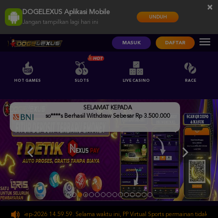
×
DOGELEXUS Aplikasi Mobile
UNDUH
Jangan tampilkan lagi hari ini
MASUK
DAFTAR
HOT GAMES
SLOTS
LIVE CASINO
RACE
SELAMAT KEPADA
so****s Berhasil Withdraw Sebesar Rp 3.500.000
30-Sep-2026 14.59.59. Selama waktu ini, PP Virtual Sports permainan tidak akan t