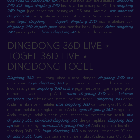
download dingdong 24D apk
, Anda bisa juga download aplikasi
dingdong
24D IOS
.
login dingdong 24D
bisa saja dari perangkat PC dan
dingdong
24D login
juga dapat dari perangkat IOS atau Android.
link alternatif
dingdong 24D
ter update setiap saat untuk bantu Anda dalam mengakses
situs
togel dingdong
ini.
deposit dingdong 24D
bisa dilakukan dari
dingdong 24D deposit pulsa
atau transfer bank. Proses
daftar dingdong
24D
yang cepat dan
bonus dingdong 24D
terbesar di Indonesia
DINGDONG 36D LIVE ⋆
TOGEL 36D LIVE ⋆
DINGDONG TOGEL
Dingdong 36D
atau yang biasa dikenal dengan
dingdong 36D live
merupakan
togel dingdong 36D
yang sangat digemari oleh masyarakat
Indonesia. game
dingdong 36D online
juga merupakan game pelengkap
menemani waktu luang Anda.
result dingdong 36D
atau
keluaran
dingdong 36D
dikeluarkan secara live dan terkini.
dingdong 36D
dapat
Anda mainkan baik melalui
situs dingdong 36D
dari perangkat PC Anda,
maupun melalui perangkat mobile Anda.
agen dingdong 36D
yang dapat
Anda percayai adalah agen yang senantiasa memberikan result
live
dingdong 36D
,
download dingdong 36D
dengan aplikasi
dingdong 36D
apk
dan tidak hanya
download dingdong 36D apk
Anda juga bisa download
dingdong 36D IOS.
login dingdong 36D
bisa melalui perangkat PC dan
dingdong 36D login
juga bisa melalui perangkat Android atau IOS Anda.