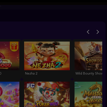
0
Nezha 2
Wild Bounty Showd