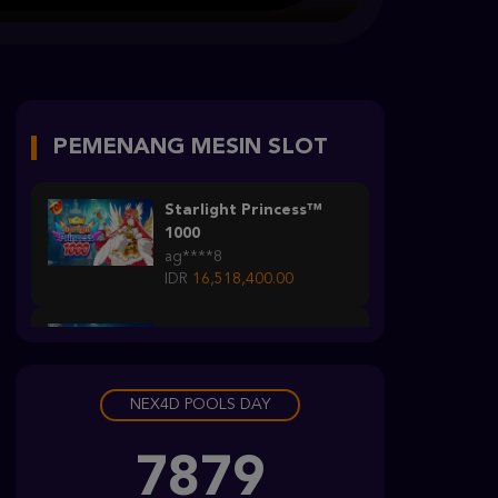
PEMENANG MESIN SLOT
Starlight Princess™
1000
ag****8
IDR
16,518,400.00
Starlight Princess™
own
Epic Ze Zeus
BANDITO RETURNS
1000
ag****8
IDR
9,791,000.00
NEX4D POOLS DAY
Gates of Olympus Super
7879
Scatter