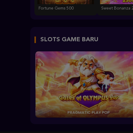
Fortune Gems 500
Sweet Bonanza 
SLOTS GAME BARU