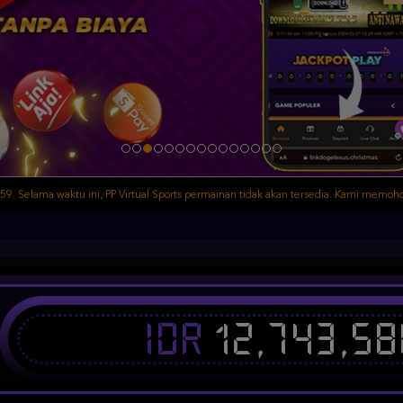
aktu ini, PP Virtual Sports permainan tidak akan tersedia. Kami memohon maaf ata
IDR
12,743,5