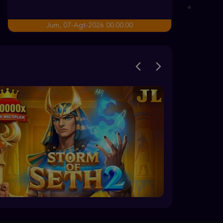
h****4
IDR
7,364,000.00
Wild Bandito
Pedas Gila
Jum, 07-Agt-2026 00.00.00
Gates of Olympus Super
Scatter
h****4
IDR
7,202,000.00
Gates of Olympus
1000
w***s
IDR
6,000,000.00
Sweet Bonanza 2500
m***3
IDR
5,298,200.00
Gates of Olympus
1000
b****t