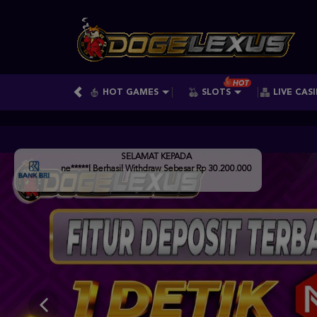
HOT GAMES
SLOTS
LIVE CAS
SELAMAT KEPADA
ne*****l Berhasil Withdraw Sebesar Rp 30.200.000