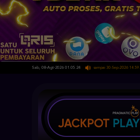
Sab, 08-Agt-2026 01.05.24
tual Sports pada 30-Jun-2026 dari 14.59.59 sampai 30-Sep-2026 14.59.59. Selama w
JACKPOT
PLAY