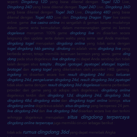
seperti
Dingdong 12D
yang biasa dikenal dengan
Togel 12D
Live,
Dingdong 24D
yang biasa dikenal dengan
Togel 24D
Live,
Dingdong 36D
yang biasa dikenal dengan
Togel 36D
Live,
Dingdong 48D
yang biasa
dikenal dengan
Togel 48D
Live dan
Dingdong Dragon Tiger
live casino
online. game
live casino online
ini sangatlah di gemari karena mudahnya
dalam game serta kemudahan dalam memenangkan game ini karena
dogelexus
menjamin 100% game
dingdong live
ini disiarkan secara
langsung dan update serta dalam waktu yang sama saat Anda mainkan.
dingdong togel
merupakan
dingdong online
yang tidak sama dengan
togel dingdong
hkb gaming
.
dindong
ini adalah versi
dingdong live
yang
berbeda server, tetapi memiliki keseruan bermain yang sama. game
ding
dong
pada situs dogelexus
live dingdong
ini dapat Anda sanding dan tidak
kalah dengan situs
totojitu
,
8togel
,
rgotogel
,
jayatogel
,
afatogel
,
togelcc
,
brotogel
dan
eyang togel
yang dikeluarkan oleh provider HKB gaming.
ingdong
ini disiarkan secara live
result dingdong 24d
atau
keluaran
dingdong 24d
,
pengeluaran dingdong 24d
,
result dingdong 36d jayatogel
tidak akan sama dengan
result dingdong 36d dogelexus
karena perbedaan
provider dari game yang di adopsi oleh dogelexus.
dingdong online
dogelexus terdiri dari
dingdong 12d
,
dingdong 24d
,
dingdong 36d
,
dingdong 48d
,
dingdong sicbo
dan
dingdong togel online
lainnya.
situs
dingdong online
dogelexus adalah
situs dingdong
yang beroperasi 24 jam.
live dingdong 24d
dan
live dingdong 36d
disiarkan secara live dan terkini
situs dingdong terpercaya
sehingga dogelexus merupakan
.
dingdong online terpercaya
juga memiliki ciri-ciri sebagai berikut :
rumus dingdong 36d
tidak ada
yang dapat menebak Angka