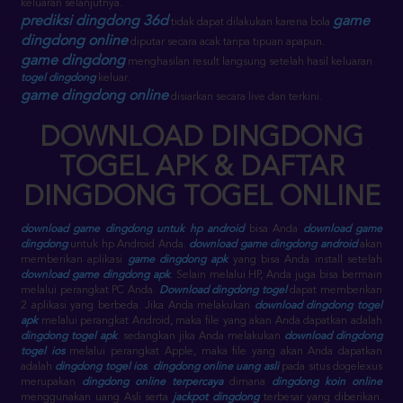
keluaran selanjutnya.
prediksi dingdong 36d
game
tidak dapat dilakukan karena bola
dingdong online
diputar secara acak tanpa tipuan apapun.
game dingdong
menghasilan result langsung setelah hasil keluaran
togel dingdong
keluar.
game dingdong online
disiarkan secara live dan terkini.
DOWNLOAD DINGDONG
TOGEL APK & DAFTAR
DINGDONG TOGEL ONLINE
download game dingdong untuk hp android
bisa Anda
download game
dingdong
untuk hp Android Anda.
download game dingdong android
akan
memberikan aplikasi
game dingdong apk
yang bisa Anda install setelah
download game dingdong apk
. Selain melalui HP, Anda juga bisa bermain
melalui perangkat PC Anda.
Download dingdong togel
dapat memberikan
2 aplikasi yang berbeda. Jika Anda melakukan
download dingdong togel
apk
melalui perangkat Android, maka file yang akan Anda dapatkan adalah
dingdong togel apk
. sedangkan jika Anda melakukan
download dingdong
togel ios
melalui perangkat Apple, maka file yang akan Anda dapatkan
adalah
dingdong togel ios
.
dingdong online uang asli
pada situs dogelexus
merupakan
dingdong online terpercaya
dimana
dingdong koin online
menggunakan uang Asli serta
jackpot dingdong
terbesar yang diberikan.