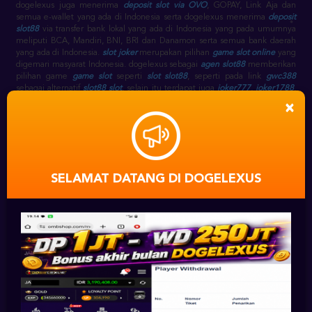
dogelexus juga menerima
deposit slot via OVO
, GOPAY, Link Aja dan
semua e-wallet yang ada di Indonesia serta dogelexus menerima
deposit
slot88
via transfer bank lokal yang ada di Indonesia yang pada umumnya
meliputi BCA, Mandiri, BNI, BRI dan Danamon serta semua bank daerah
yang ada di Indonesia.
slot joker
merupakan pilihan
game slot online
yang
digemari masyarat Indonesia. dogelexus sebagai
agen slot88
memberikan
pilihan game
game slot
seperti
slot slot88
, seperti pada link
gwc388
sebagai alternatif
slot88 slot
, selain itu terdapat juga
joker777
,
joker1788
,
joker8868
,
joker888
,
joker688
,
joker slot
sebagai link alternatif
joker
×
gaming
slot.
slot88 game
sebagai
agen slot88 terpercaya
menyediakan
slot
game joker
.
slot88 online
berjalan selama 24 jam setiap harinya, sehingga
dogelexus slot online
sebagai
agen slot slot88
juga online 24 jam pada
game
slot88 casino
.
DAFTAR SLOT88
⋆
AKUN
SELAMAT DATANG DI DOGELEXUS
SLOT ONLINE JOKER123
SLOT
daftar slot88
di dogelexus
situs online slot
untuk akun
slot88
bisa Anda
lakukan pada menu
daftar slot88 slot
yang ada diatas kanan pada situs
daftar joker gaming
ini.
situs slot88
telah berkerja sama dengan
doge lexus
slot online
menyediakan
game joker
.
daftar akun joker gaming
harus Anda
lengkapi agar
situs slot88
dapat memberikan Anda
userid slot88
disaat
Anda
daftar joker123
di
www joker123
sebagai situs alternatif
login