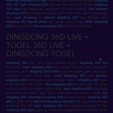
download dingdong 24D apk
, Anda bisa juga download aplikasi
dingdong
24D IOS
.
login dingdong 24D
bisa saja dari perangkat PC dan
dingdong
24D login
juga dapat dari perangkat IOS atau Android.
link alternatif
dingdong 24D
ter update setiap saat untuk bantu Anda dalam mengakses
situs
togel dingdong
ini.
deposit dingdong 24D
bisa dilakukan dari
dingdong 24D deposit pulsa
atau transfer bank. Proses
daftar dingdong
24D
yang cepat dan
bonus dingdong 24D
terbesar di Indonesia
DINGDONG 36D LIVE ⋆
TOGEL 36D LIVE ⋆
DINGDONG TOGEL
Dingdong 36D
atau yang biasa dikenal dengan
dingdong 36D live
merupakan
togel dingdong 36D
yang sangat digemari oleh masyarakat
Indonesia. game
dingdong 36D online
juga merupakan game pelengkap
menemani waktu luang Anda.
result dingdong 36D
atau
keluaran
dingdong 36D
dikeluarkan secara live dan terkini.
dingdong 36D
dapat
Anda mainkan baik melalui
situs dingdong 36D
dari perangkat PC Anda,
maupun melalui perangkat mobile Anda.
agen dingdong 36D
yang dapat
Anda percayai adalah agen yang senantiasa memberikan result
live
dingdong 36D
,
download dingdong 36D
dengan aplikasi
dingdong 36D
apk
dan tidak hanya
download dingdong 36D apk
Anda juga bisa download
dingdong 36D IOS.
login dingdong 36D
bisa melalui perangkat PC dan
dingdong 36D login
juga bisa melalui perangkat Android atau IOS Anda.