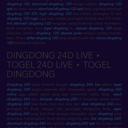
dingdong 12D
,
download dingdong 12D
dengan aplikasi
dingdong 12D
apk
dan tidak hanya
download dingdong 12D apk
Anda juga bisa download
dingdong 12D IOS
.
login dingdong 12D
bisa melalui perangkat PC dan
dingdong 12D login
juga bisa melalui perangkat Android atau IOS Anda.
link alternatif dingdong 12D
terupdate setiap bulannya untuk membantu
Anda mengakses situs
togel dingdong
ini.
deposit dingdong 12D
dapat
dilakukan melalui
dingdong 12D deposit pulsa
ataupun melalui transfer
bank. Proses
daftar dingdong 12D
yang sangat mudah dan
bonus dingdong
12D
terbesar di Indonesia
DINGDONG 24D LIVE ⋆
TOGEL 24D LIVE ⋆ TOGEL
DINGDONG
Dingdong 24D
biasa terkenal dengan
dingdong 24D live
adalah
togel
dingdong 24D
begitu digemari oleh masyarakat. game
dingdong 24D
online
juga adalah game yang siap menemani waktu Anda.
result
dingdong 24D
atau
keluaran dingdong 24D
di keluarkan secara terkini.
dingdong 24D
bisa Anda main kan baik dari
situs dingdong 24D
atau
perangkat PC Anda, maupun dari perangkat handphone Anda.
agen
dingdong 24D
yang bisa Anda percaya merupakan agen
dingdong
yang
senantiasa menampilkan result secara langsung atau
live dingdong 24D
,
download dingdong 24D
dari aplikasi
dingdong 24D apk
dan bukan cuma