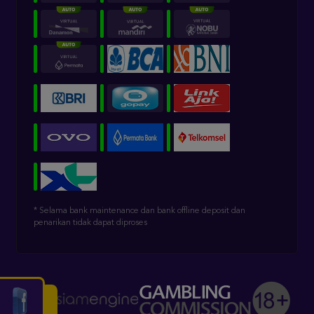
* Selama bank maintenance dan bank offline deposit dan
penarikan tidak dapat diproses