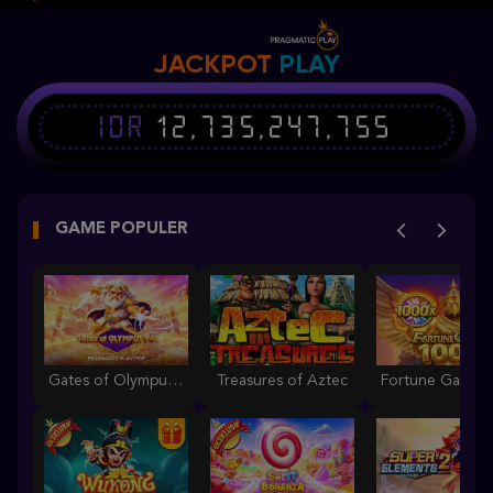
JACKPOT
PLAY
IDR
12,735,246,488
GAME POPULER
Gates of Olympus POP
Treasures of Aztec