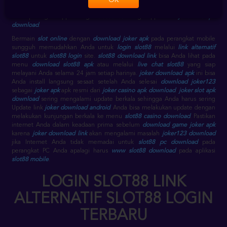
OK
Android dengan
slot88 apk
sebagai aplikasinya atau
joker download ios
untuk perangkat Apple dengan
slot88 ios
sebagai apps resmi
joker 123 apk
download
.
Bermain
slot online
dengan
download joker apk
pada perangkat mobile
sungguh memudahkan Anda untuk
login slot88
melalui
link alternatif
slot88
untuk
slot88 login
site.
slot88 download link
bisa Anda lihat pada
menu
download slot88 apk
atau melalui
live chat slot88
yang siap
melayani Anda selama 24 jam setiap harinya.
joker download apk
ini bisa
Anda install langsung sesaat setelah Anda selesai
download joker123
sebagai
joker apk
apk resmi dari
joker casino apk download
.
joker slot apk
download
sering mengalami update berkala sehingga Anda harus sering
Update link
joker download android
. Anda bisa melakukan update dengan
melakukan kunjungan berkala ke menu
slot88 casino download
. Pastikan
internet Anda dalam keadaan prima sebelum
download game joker apk
karena
joker download link
akan mengalami masalah
joker123 download
jika Internet Anda tidak memadai untuk
slot88 pc download
pada
perangkat PC Anda apalagi harus
www slot88 download
pada aplikasi
slot88 mobile
.
LOGIN SLOT88 LINK
ALTERNATIF SLOT88 LOGIN
TERBARU