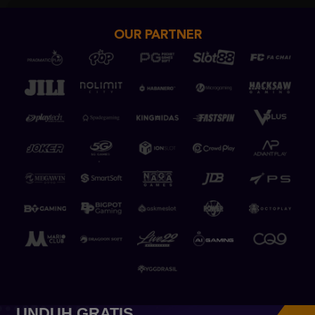
OUR PARTNER
UNDUH GRATIS