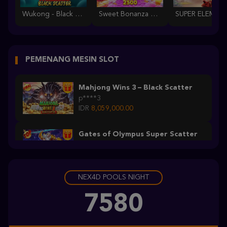
Wukong - Black Scatter
Sweet Bonanza 2500
PEMENANG MESIN SLOT
Mahjong Wins 3 – Black Scatter
p****3
IDR
8,059,000.00
Gates of Olympus Super Scatter
h****4
IDR
7,364,000.00
NEX4D POOLS NIGHT
Sweet Bonanza 2500
m***3
7580
IDR
5,298,200.00