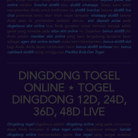
jam setiap harinya. Anda bisa melakukan konfirmasi
deposit pulsa slot
online
melalui
livechat slot88
atau
slot88 whatsapp
. Tetapi kami lebih
menyarankan Anda untuk konfirmasi via
slot88 livechat
, karena
slot88 live
chat
prosesnya tentu akan lebih cepat daripada
whatsapp slot88
karena
Anda akan di prioritaskan terlebih dahulu.
slot deposit pulsa
pada
dogelexus slot online
bisa Anda gunakan untuk bermain banyak sekali
game yang tersedia pada
situs slot online
ini. Dapatkan
bonus slot88
jika
Anda adalah
member slot online
yang baru bergabung bersama kami
sebagai
agen slot online terbaik
, maka kami memberikan
bonus slot88 slot
bagi Anda. Anda dapat melakukan claim
bonus slot88 terbesar
dan
bonus
cashback slot88
setiap minggunya
Prediksi Bola Dan Togel
.
DINGDONG TOGEL
ONLINE ⋆ TOGEL
DINGDONG 12D, 24D,
36D, 48D LIVE
Dingdong togel
dogelexus adalah
dingdong online
yang pada umumnya
dapat Anda temukan di
situs togel online
. dogelexus sebagai
bandar
dingdong online
menyediakan game
live togel
yang sangat terkenal