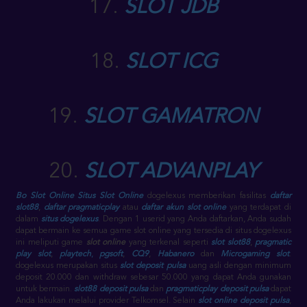
17.
SLOT JDB
18.
SLOT ICG
19.
SLOT GAMATRON
20.
SLOT ADVANPLAY
Bo Slot Online
Situs Slot Online
dogelexus memberikan fasilitas
daftar
slot88
,
daftar pragmaticplay
atau
daftar akun slot online
yang terdapat di
dalam
situs dogelexus
. Dengan 1 userid yang Anda daftarkan, Anda sudah
dapat bermain ke semua game slot online yang tersedia di situs dogelexus
ini meliputi game
slot online
yang terkenal seperti
slot slot88
,
pragmatic
play slot
,
playtech
,
pgsoft
,
CQ9
,
Habanero
dan
Microgaming slot
.
dogelexus merupakan situs
slot deposit pulsa
uang asli dengan minimum
deposit 20.000 dan withdraw sebesar 50.000 yang dapat Anda gunakan
untuk bermain.
slot88 deposit pulsa
dan
pragmaticplay deposit pulsa
dapat
Anda lakukan melalui provider Telkomsel. Selain
slot online deposit pulsa
,