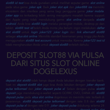
slot88 id test
bisa Anda gunakan untuk melihat seputar game
slot online
pada situs game
joker apk
. Baik
joker slot apk
dan
joker888 ios
memiliki
ekosistem dan interface yang sama bagi pengguna game
joker mobile
.
joker app
ios terkadang lebih sering mengalami masalah karena support
dari Apple yang tidak mendukung game
slot online
daripada
slot88
android
. Anda bisa
slot88 login
melalui perangkat mobile, desktop pc dan
tablet.
slot88 test id
boleh Anda minta jika belum ingin melakukan
daftar
slot slot88
untuk
login joker123
.
joker login
dari
link alternatif slot88
sebagai
situs slot online
. Memiliki standart keamanan yang tinggi jika Anda
menggunakan
slot88 test account
untuk mencoba. Karena
joker123 test id
tidak mengharuskan Anda untuk
deposit slot88
terlebih dahulu.
DEPOSIT SLOT88 VIA PULSA
DARI SITUS SLOT ONLINE
DOGELEXUS
deposit slot slot88
tidak hanya dapat Anda lakukan dengan transfer bank.
Saat ini
deposit slot88 slot
juga bisa Anda lakukan dengan
joker deposit
pulsa telkomsel
dan
joker deposit pulsa xl
. Selain dengan pulsa
slot88
deposit
juga mendukung e-wallet seperti GOPAY, OVO, DANA dll.
slot88
deposit pulsa
pada
situs slot online
dogelexus ini memiliki rate terbaik di
pasarannya.
slot88 deposit pulsa telkomsel
dengan rate 0.8 dan
slot88
deposit pulsa xl
dengan rate 0.9.
joker deposit pulsa
didukung selama 24