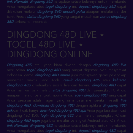
link alternatif dingdong 36D
terupdate setiap bulannya untuk membantu
Anda mengakses situs
togel dingdong
ini.
deposit dingdong 36D
dapat
dilakukan melalui
dingdong 36D deposit pulsa
ataupun melalui transfer
bank. Proses
daftar dingdong 36D
yang sangat mudah dan
bonus dingdong
36D
terbesar di Indonesia
DINGDONG 48D LIVE ⋆
TOGEL 48D LIVE ⋆
DINGDONG ONLINE
Dingdong 48D
atau yang biasa dikenal dengan
dingdong 48D live
merupakan
togel dingdong 48D
yang sangat digemari oleh masyarakat
Indonesia. game
dingdong 48D online
juga merupakan game pelengkap
menemani waktu luang Anda.
result dingdong 48D
atau
keluaran
dingdong 48D
dikeluarkan secara live dan terkini.
dingdong 48D
dapat
Anda mainkan baik melalui
situs dingdong 48D
dari perangkat PC Anda,
maupun melalui perangkat mobile Anda.
agen dingdong 48D
yang dapat
Anda percayai adalah agen yang senantiasa memberikan result
live
dingdong 48D
,
download dingdong 48D
dengan aplikasi
dingdong 48D
apk
dan tidak hanya
download dingdong 48D apk
Anda juga bisa download
dingdong 48D IOS.
login dingdong 48D
bisa melalui perangkat PC dan
dingdong 48D login
juga bisa melalui perangkat Android atau IOS Anda.
link alternatif dingdong 48D
terupdate setiap bulannya untuk membantu
Anda mengakses situs
togel dingdong
ini.
deposit dingdong 48D
dapat