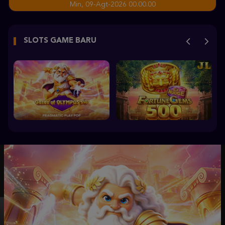
Gates of Olympus Super Scatter
Min, 09-Agt-2026 00.00.00
h****4
IDR
6,804,000.00
SLOTS GAME BARU
Starlight Princess
lisfebr****t
IDR
5,857,500.00
Starlight Princess
lisfebr****t
IDR
4,833,500.00
Gates of Olympus 1000
aps****5
IDR
4,349,600.00
Starlight Princess™ 1000
co****6
IDR
3,912,900.00