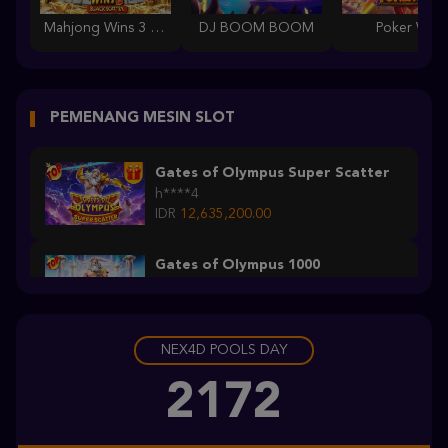
Mahjong Wins 3 – Black Scatter
DJ BOOM BOOM
Poker Win
PEMENANG MESIN SLOT
Gates of Olympus Super Scatter
h****4
IDR
12,635,200.00
Gates of Olympus 1000
ari****3
IDR
11,683,440.00
NEX4D POOLS DAY
Gates of Olympus Super Scatter
h****4
2172
IDR
7,745,600.00