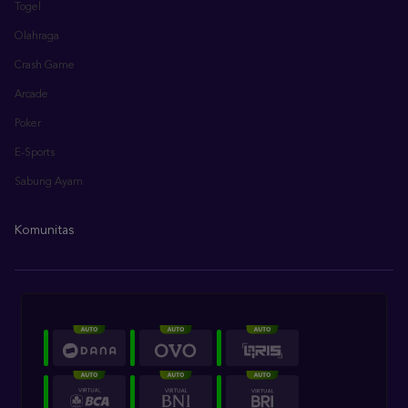
Togel
Olahraga
Crash Game
Arcade
Poker
E-Sports
Sabung Ayam
Komunitas