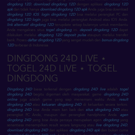
dingdong 12D
,
download dingdong 12D
dengan aplikasi
dingdong 12D
apk
dan tidak hanya
download dingdong 12D apk
Anda juga bisa download
dingdong 12D IOS
.
login dingdong 12D
bisa melalui perangkat PC dan
dingdong 12D login
juga bisa melalui perangkat Android atau IOS Anda.
link alternatif dingdong 12D
terupdate setiap bulannya untuk membantu
Anda mengakses situs
togel dingdong
ini.
deposit dingdong 12D
dapat
dilakukan melalui
dingdong 12D deposit pulsa
ataupun melalui transfer
bank. Proses
daftar dingdong 12D
yang sangat mudah dan
bonus dingdong
12D
terbesar di Indonesia
DINGDONG 24D LIVE ⋆
TOGEL 24D LIVE ⋆ TOGEL
DINGDONG
Dingdong 24D
biasa terkenal dengan
dingdong 24D live
adalah
togel
dingdong 24D
begitu digemari oleh masyarakat. game
dingdong 24D
online
juga adalah game yang siap menemani waktu Anda.
result
dingdong 24D
atau
keluaran dingdong 24D
di keluarkan secara terkini.
dingdong 24D
bisa Anda main kan baik dari
situs dingdong 24D
atau
perangkat PC Anda, maupun dari perangkat handphone Anda.
agen
dingdong 24D
yang bisa Anda percaya merupakan agen
dingdong
yang
senantiasa menampilkan result secara langsung atau
live dingdong 24D
,
download dingdong 24D
dari aplikasi
dingdong 24D apk
dan bukan cuma