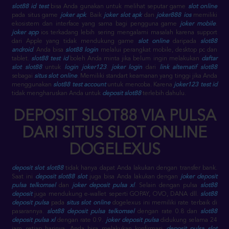
slot88 id test
bisa Anda gunakan untuk melihat seputar game
slot online
pada situs game
joker apk
. Baik
joker slot apk
dan
joker888 ios
memiliki
ekosistem dan interface yang sama bagi pengguna game
joker mobile
.
joker app
ios terkadang lebih sering mengalami masalah karena support
dari Apple yang tidak mendukung game
slot online
daripada
slot88
android
. Anda bisa
slot88 login
melalui perangkat mobile, desktop pc dan
tablet.
slot88 test id
boleh Anda minta jika belum ingin melakukan
daftar
slot slot88
untuk
login joker123
.
joker login
dari
link alternatif slot88
sebagai
situs slot online
. Memiliki standart keamanan yang tinggi jika Anda
menggunakan
slot88 test account
untuk mencoba. Karena
joker123 test id
tidak mengharuskan Anda untuk
deposit slot88
terlebih dahulu.
DEPOSIT SLOT88 VIA PULSA
DARI SITUS SLOT ONLINE
DOGELEXUS
deposit slot slot88
tidak hanya dapat Anda lakukan dengan transfer bank.
Saat ini
deposit slot88 slot
juga bisa Anda lakukan dengan
joker deposit
pulsa telkomsel
dan
joker deposit pulsa xl
. Selain dengan pulsa
slot88
deposit
juga mendukung e-wallet seperti GOPAY, OVO, DANA dll.
slot88
deposit pulsa
pada
situs slot online
dogelexus ini memiliki rate terbaik di
pasarannya.
slot88 deposit pulsa telkomsel
dengan rate 0.8 dan
slot88
deposit pulsa xl
dengan rate 0.9.
joker deposit pulsa
didukung selama 24