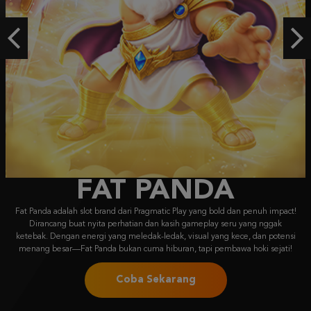
Gates of Olympus Super Scatter
h****4
IDR
3,853,600.00
Previous
Ne
Starlight Princess
lisfebr****t
IDR
3,790,500.00
FAT PANDA
Fat Panda adalah slot brand dari Pragmatic Play yang bold dan penuh impact!
Dirancang buat nyita perhatian dan kasih gameplay seru yang nggak
ketebak. Dengan energi yang meledak-ledak, visual yang kece, dan potensi
menang besar—Fat Panda bukan cuma hiburan, tapi pembawa hoki sejati!
Coba Sekarang